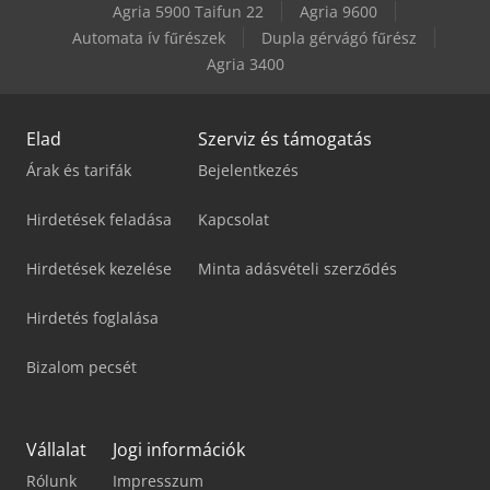
Agria 5900 Taifun 22
Agria 9600
Automata ív fűrészek
Dupla gérvágó fűrész
Manitou Mt 625 H
Agria 3400
Elad
Szerviz és támogatás
Árak és tarifák
Bejelentkezés
Hirdetések feladása
Kapcsolat
Hirdetések kezelése
Minta adásvételi szerződés
Hirdetés foglalása
Bizalom pecsét
Vállalat
Jogi információk
Rólunk
Impresszum