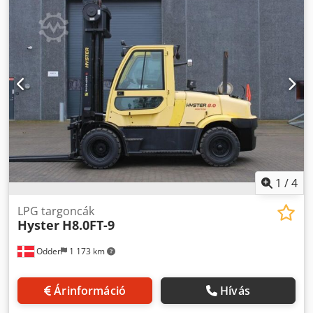
felszereltségi jellemzők:
Dual tread, Warning triangle
,
Felszereltség:
világítás
, Hyster H8.0FT-9 FLK Uniktruck-tól
Keréktípus – Hajtott kerék: Keréktípus – Kormányzott kerék:
Supersoft Kerékméret – Hajtott kerék: 8.25-15 Kerékméret –
Kormányzott kerék: 8.25-15 Dksdoy Hl Rhopfx Aclor
1
/
4
LPG targoncák
Hyster
H8.0FT-9
Odder
1 173 km
Árinformáció
Hívás