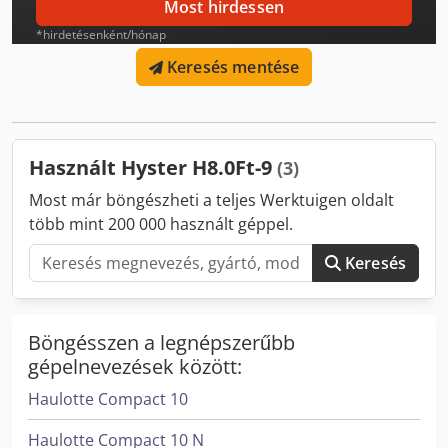
Most hirdessen
8.000 kg Építési magasság: 300 cm További információért
*hirdetésenként/hónap
keresse Tobias Ebertet.
Keresés mentése
Használt Hyster H8.0Ft-9
(3)
Most már böngészheti a teljes Werktuigen oldalt
több mint 200 000 használt géppel.
Keresés
Böngésszen a legnépszerűbb
gépelnevezések között:
Haulotte Compact 10
Haulotte Compact 10 N