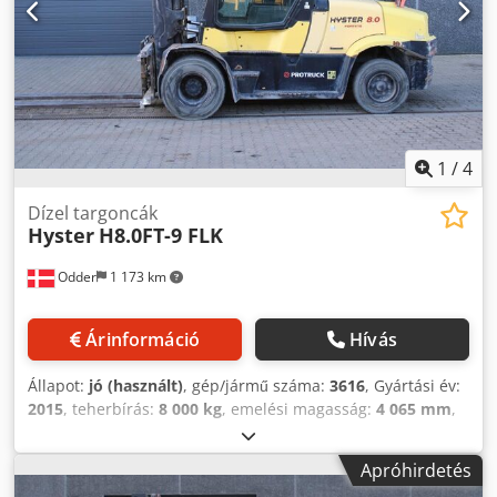
1
/
4
Dízel targoncák
Hyster
H8.0FT-9 FLK
Odder
1 173 km
Árinformáció
Hívás
Állapot:
jó (használt)
, gép/jármű száma:
3616
, Gyártási év:
2015
, teherbírás:
8 000 kg
, emelési magasság:
4 065 mm
,
oszlop típusa:
duplex
, villakeret szélessége:
150 mm
, villa
hossza:
2 400 mm
, teljes hossz:
3 960 mm
, teljes
Apróhirdetés
szélesség:
2 240 mm
, üzemi tömeg:
12 730 kg
, további