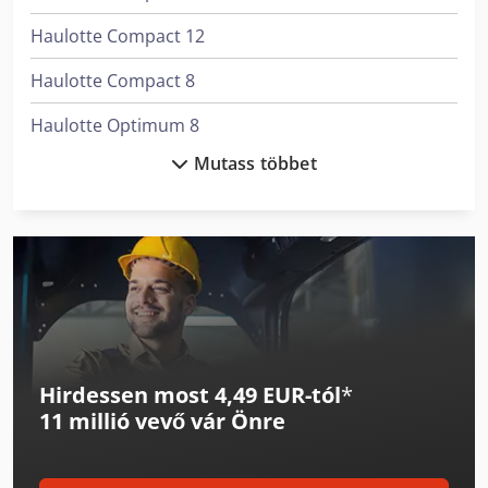
Haulotte Compact 12
Haulotte Compact 8
Haulotte Optimum 8
Mutass többet
Heesemann Ksa 8
Hyster H1.6Ft
Hyster H1.8Ft
Hyster H2.0Xt
Hyster H2.5Ft
Hirdessen most 4,49 EUR-tól
*
Hyster H3.0Ft
11 millió vevő
vár Önre
Hyster H3.0Xt
Hyster H3.5Ft