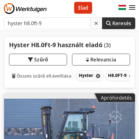
Elad
Keresés
Hyster H8.0Ft-9 használt eladó
(3)
Szűrő
Relevancia
Hyster
H8.0FT-9
Összes szűrő eltávolítása
Apróhirdetés