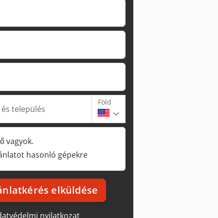
Föld
 és település
ő vagyok.
jánlatot hasonló gépekre
ánlatkérés elküldése
atvédelmi nyilatkozat