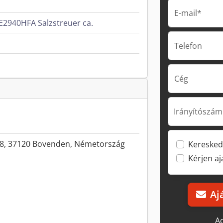
E-mail*
2940HFA Salzstreuer ca.
Telefon
Cég
Irányítószám
48, 37120 Bovenden, Németország
Keresked
Kérjen a
Aj
Ad