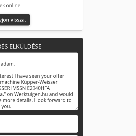
ek online
vjon vissza.
RÉS ELKÜLDÉSE