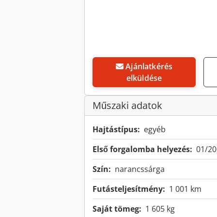
Ajánlatkérés
elküldése
Műszaki adatok
Hajtástípus:
egyéb
Első forgalomba helyezés:
01/20
Szín:
narancssárga
Futásteljesítmény:
1 001 km
Saját tömeg:
1 605 kg