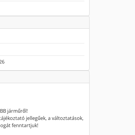
026
BB járműről!
jékoztató jellegűek, a változtatások,
jogát fenntartjuk!