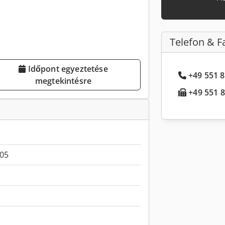
Telefon & F
Időpont egyeztetése
+49 551 8
megtekintésre
+49 551 8.
05