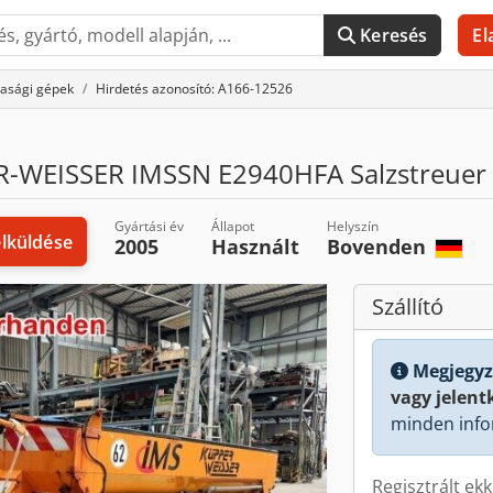
Keresés
El
asági gépek
Hirdetés azonosító: A166-12526
-WEISSER IMSSN E2940HFA Salzstreuer 
Gyártási év
Állapot
Helyszín
elküldése
2005
Használt
Bovenden
Szállító
Megjegyz
vagy jelent
minden info
Regisztrált ek