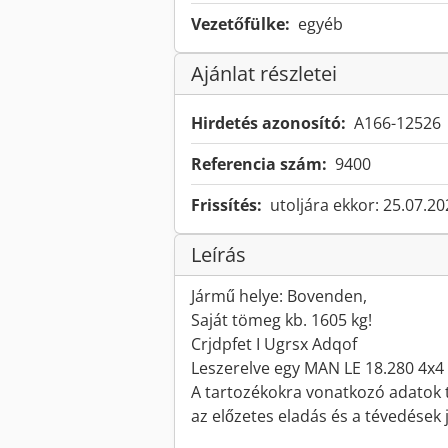
Vezetőfülke:
egyéb
Ajánlat részletei
Hirdetés azonosító:
A166-12526
Referencia szám:
9400
Frissítés:
utoljára ekkor: 25.07.2
Leírás
Jármű helye: Bovenden,
Saját tömeg kb. 1605 kg!
Crjdpfet I Ugrsx Adqof
Leszerelve egy MAN LE 18.280 4x4 
A tartozékokra vonatkozó adatok tá
az előzetes eladás és a tévedések 