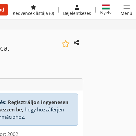
ad
Nyelv
Kedvencek listája
(0)
Bejelentkezés
Menü
ca.
és:
Regisztráljon ingyenesen
kezzen be,
hogy hozzáférjen
rmációhoz.
kor: 2002