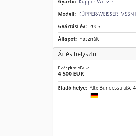
Gyártó:
Küpper-Weisser
Modell:
KÜPPER-WEISSER IMSSN E
Gyártási év:
2005
Állapot:
használt
Ár és helyszín
Fix ár plusz ÁFA-val
4 500 EUR
Eladó helye:
Alte Bundesstraße 