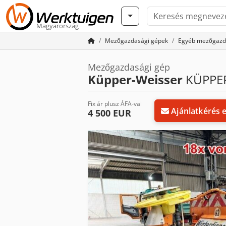
Magyarország
Mezőgazdasági gépek
Egyéb mezőgazd
Mezőgazdasági gép
Küpper-Weisser
KÜPPER
Fix ár plusz ÁFA-val
Ajánlatkérés 
4 500 EUR