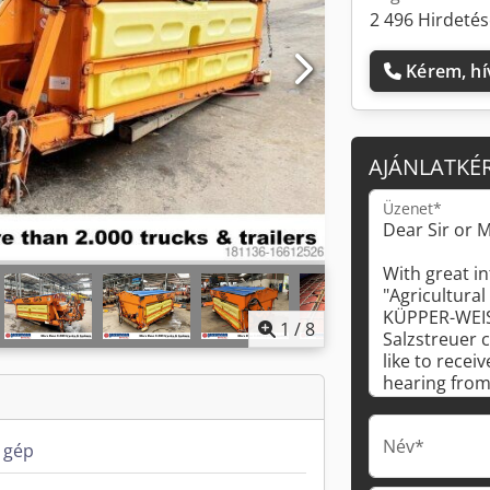
2 496 Hirdetés
Kérem, hí
AJÁNLATKÉ
Üzenet*
1
/
8
Név*
 gép