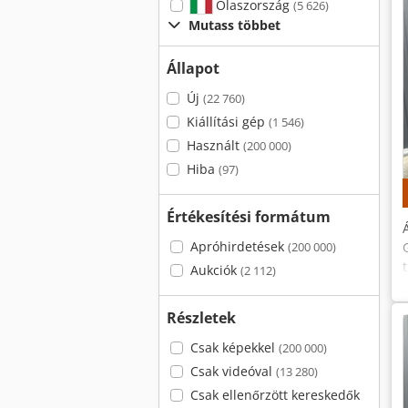
Olaszország
(5 626)
Mutass többet
Állapot
Új
(22 760)
Kiállítási gép
(1 546)
Használt
(200 000)
Hiba
(97)
Értékesítési formátum
Apróhirdetések
(200 000)
Aukciók
(2 112)
Részletek
Csak képekkel
(200 000)
Csak videóval
(13 280)
Csak ellenőrzött kereskedők