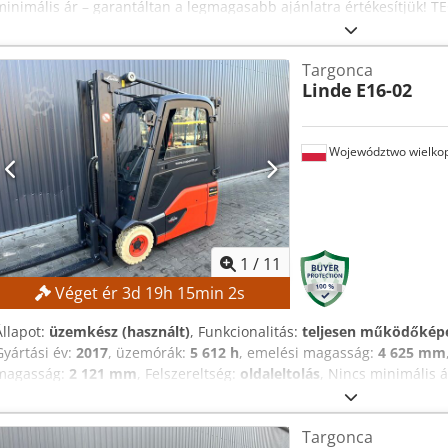
minimális ár – garantáltan a legmagasabb ajánlatra értékesítjük!
2800 mm Összmagasság: 1950 mm GÉP ADATOK Árverem: Standard A
akkumulátor Üzemeltetési óra: 560 óra FELSZERELTSÉG Kezdeti emel
Targonca
Akkumulátortöltő Külső hivatkozás: SL1145SP
Linde
E16-02
Województwo wielkop
1
/
11
Véget ér
3
d
19
h
15
min
1
s
Állapot:
üzemkész (használt)
, Funkcionalitás:
teljesen működőkép
Gyártási év:
2017
, üzemórák:
5 612 h
, emelési magasság:
4 625 mm
magasság:
2 121 mm
, Felszereltség:
oldaleltolás
, Nincs minimális 
ajánlatra! TECHNIKAI ADATOK Emelési magasság: 4625 mm Teljes
magasság: 1500 mm GÉP ADATOK Villáskar típusa: háromszoros vill
Targonca
Dodpszrlwiefx Akrsck Akkufeszültség: 48 V Akkukapacitás: 585 Ah 