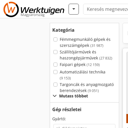
Magyarország
Kategória
Fémmegmunkáló gépek és
szerszámgépek
(31 987)
Szállítójárművek és
haszongépjárművek
(27 832)
Faipari gépek
(12 159)
Automatizálási technika
(9 153)
Targoncák és anyagmozgató
berendezések
(9 051)
Mutass többet
Gép részletei
Gyártó: