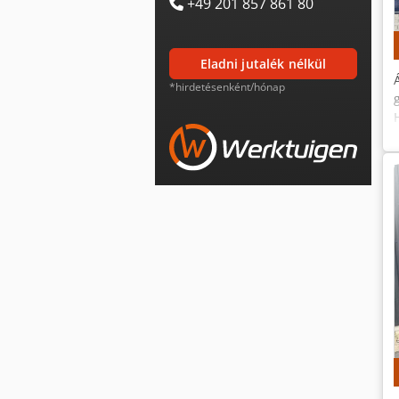
+49 201 857 861 80
eladni jutalék nélkül
*hirdetésenként/hónap