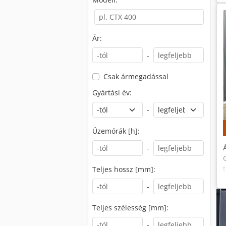
Ár:
-
Csak ármegadással
Gyártási év:
-
Üzemórák [h]:
-
Teljes hossz [mm]:
-
Teljes szélesség [mm]:
-