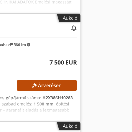
 TECHNIKAI ADATOK Emelési magasság:
kkumulátor típusa: Lítium-ion
és Dcsdpfx Aezrlw Ajkrsk
Aukció
olskie
586 km
7 500 EUR
Árverésen
es
, gép/jármű száma:
H2X386H10283
,
, szabad emelés:
1 500 mm
, építési
ár – garantált eladás a legmagasabb
 magasság: 2121 mm Szabademelési
áskar, szabademelési funkcióval
Aukció
Gumiabroncsok: újak Üzemórák: 5612