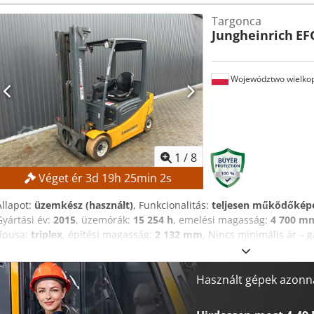
Tápfeszültség: 3 fázisú AC 380–440 V, 50/60 Hz Bemeneti áram: 15
Targonca
áram: 15 A Dsdpfozmwafjx Akrjck Zárlati áram: 2,5 kA Tápellátás t
Jungheinrich
EF
FELSZERELTSÉG Yaskawa Motoman GP8 robotkar Yaskawa YRC1000 r
Województwo wielkop
1
/
8
Véget ér
3
d
19
h
25
min
1
s
Állapot:
üzemkész (használt)
, Funkcionalitás:
teljesen működőkép
Gyártási év:
2015
, üzemórák:
15 254 h
, emelési magasság:
4 700 m
típusa:
triplex
, építési magasság:
2 132 mm
, Nincs minimális ár – 
ajánlatra! MŰSZAKI ADATOK Szabademelés: 1490 mm Emelési maga
mm GÉP ADATOK Dcjdpfx Akozrlxgjrok Osztályozó típusa: Triplex Akk
Ah Akkugyártási év: 2015 Hidraulikus szelepek: 3./4. szelep a villa
Használt gépek azonna
FELSZERELTSÉG Triplex emelőoszlop szabademeléssel 3./4. hidraulik
Külső referencia: SL9789SP