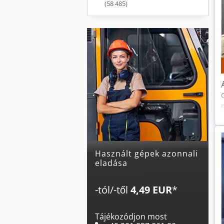
(58 485)
Használt gépek azonnali
eladása
-tól/-től
4,49 EUR
*
Tájékozódjon most