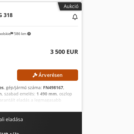
 A Maximális készülék túláramvédő
Aukció
ípusa: ERAR-1000-06VX8-E10
G 318
obotvezérlés
olskie
586 km
3 500 EUR
Árverésen
es
, gép/jármű száma:
FN498167
,
m
, szabad emelés:
1 490 mm
, oszlop
garantált eladás a legmagasabb
sság: 4700 mm Teljes magasság: 2132
ufeszültség: 48 V Akkukapacitás: 625
adapteren Üzemórák: 15 254 óra
li eladása
us szelep a villaadapteren Akkutöltő