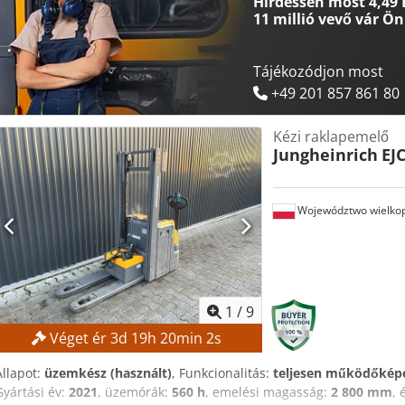
Hirdessen most 4,49 
11 millió vevő
vár Ön
Tájékozódjon most
+49 201 857 861 80
Kézi raklapemelő
Jungheinrich
EJ
Województwo wielkop
1
/
9
Véget ér
3
d
19
h
20
min
1
s
Állapot:
üzemkész (használt)
, Funkcionalitás:
teljesen működőkép
Gyártási év:
2021
, üzemórák:
560 h
, emelési magasság:
2 800 mm
, 