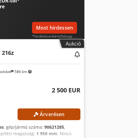
EUR-tól
*
re
Most hirdessen
*hirdetésenként/hónap
Aukció
C 216z
olskie
586 km
2 500 EUR
Árverésen
es
, gép/jármű száma:
90621285
,
építési magasság:
1 950 mm
, Nincs