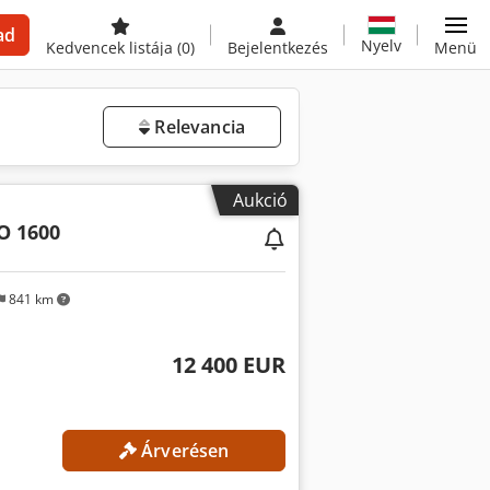
ad
Nyelv
Kedvencek listája
(0)
Bejelentkezés
Menü
Relevancia
Aukció
O 1600
841 km
12 400 EUR
Árverésen