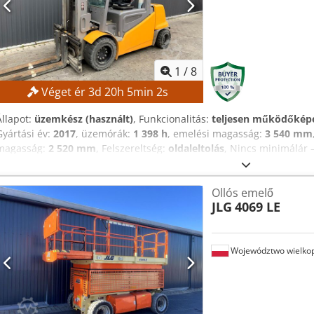
1
/
8
Véget ér
3
d
20
h
5
min
1
s
Állapot:
üzemkész (használt)
, Funkcionalitás:
teljesen működőkép
Gyártási év:
2017
, üzemórák:
1 398 h
, emelési magasság:
3 540 mm
magasság:
2 520 mm
, Felszereltség:
oldaleltolás
, Nincs minimálár 
ajánlat alapján! MŰSZAKI ADATOK Emelési magasság: 3540 mm Te
Dcjdpezrlvfsfx Akrek Osztálytípus: Kétoszlopos, szabademelő funkci
Ollós emelő
Akkukapacitás: 930 Ah Akkugyártási év: 2017 Hidraulikus szelepek: 
JLG
4069 LE
KIEGÉSZÍTŐK Oldalirányú eltolás Villa pozicionáló Akkutöltő tartozé
Województwo wielkop