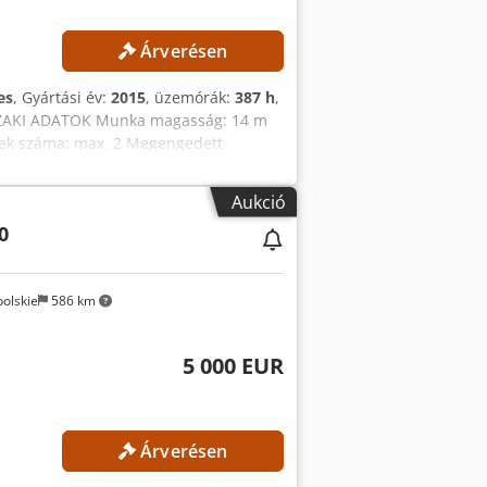
Árverésen
es
, Gyártási év:
2015
, üzemórák:
387 h
,
ZAKI ADATOK Munka magasság: 14 m
yek száma: max. 2 Megengedett
5 m/s Üzemeltetési órák: 387 óra
850SP
Aukció
0
olskie
586 km
5 000 EUR
Árverésen