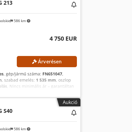
G 213
enciaszám: SL11370SP
olskie
586 km
4 750 EUR
Árverésen
es
, gép/jármű száma:
FN651047
,
m
, szabad emelés:
1 535 mm
, oszlop
olás
, Nincs minimális ár – garantáltan
 Eofx Akrek Emelési magasság: 4700
sztálytípus: Hármas emelősztorony,
Aukció
Ah Üzemórák: 17 268 óra
G S40
2191SP
olskie
586 km