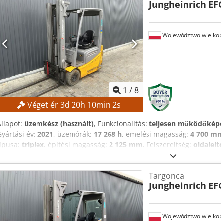
Jungheinrich
EF
óra FELSZERELTSÉG Fülke Akkumulátor Töltő Oldalváltó Külső refer
Województwo wielkop
1
/
8
Véget ér
3
d
20
h
10
min
1
s
Állapot:
üzemkész (használt)
, Funkcionalitás:
teljesen működőkép
Gyártási év:
2021
, üzemórák:
17 268 h
, emelési magasság:
4 700 m
típusa:
triplex
, építési magasság:
2 125 mm
, Felszereltség:
oldalelt
a legmagasabb ajánlatra értékesítjük! MŰSZAKI ADATOK Dcsdpszrlv
mm Összmagasság: 2125 mm Szabademelés: 1535 mm GÉP ADATOK O
Targonca
szabademelési funkcióval Akkufeszültség: 48 V Akkukapacitás: 500 
Jungheinrich
EF
FELSZERELTSÉG Oldalváltó Akkumulátor Töltő Külső referencia: SL1
Województwo wielkop