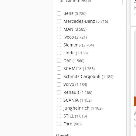
Benz
(5 726)
Mercedes-Benz
(5 716)
MAN
(3 585)
Iveco
(2 721)
Siemens
(2 704)
Linde
(2 138)
DAF
(1 560)
SCHMITZ
(1 365)
Schmitz Cargobull
(1 184)
Volvo
(1 184)
Renault
(1 166)
SCANIA
(1 152)
Jungheinrich
(1 102)
STILL
(1 016)
Ford
(982)
Modell: