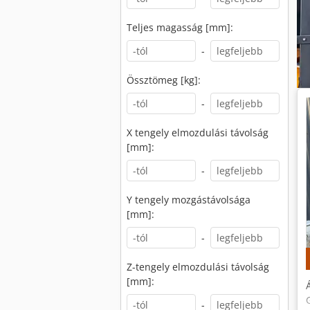
Teljes magasság [mm]:
-
Össztömeg [kg]:
-
X tengely elmozdulási távolság
[mm]:
-
Y tengely mozgástávolsága
[mm]:
-
Z-tengely elmozdulási távolság
[mm]:
-