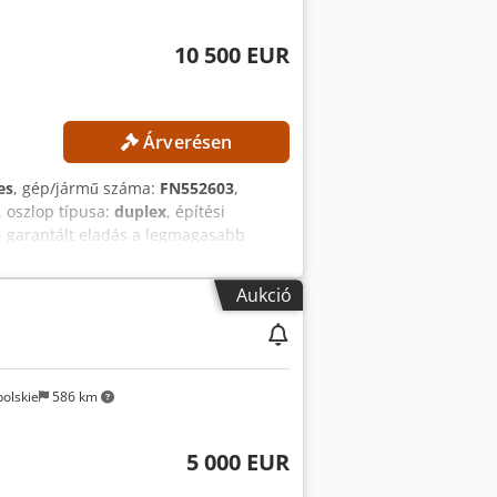
10 500 EUR
Árverésen
es
, gép/jármű száma:
FN552603
,
, oszlop típusa:
duplex
, építési
– garantált eladás a legmagasabb
ljes magasság: 2520 mm GÉP ADATOK
óval Akkufeszültség: 80 V
Aukció
3./4. szelep Üzemórák: 1398 óra
k Külső hivatkozás: SL13606SP
olskie
586 km
5 000 EUR