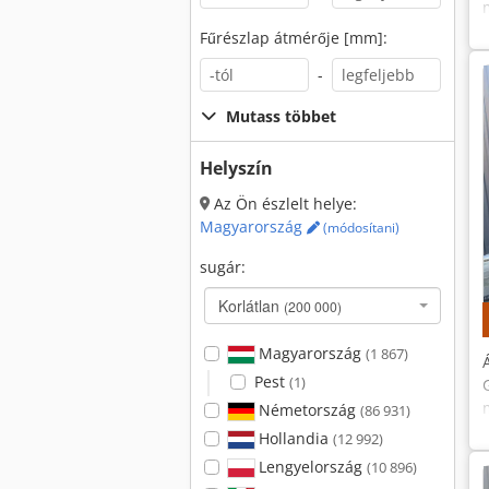
Fűrészlap átmérője [mm]:
-
Mutass többet
Helyszín
Az Ön észlelt helye:
Magyarország
(módosítani)
sugár:
Korlátlan
(200 000)
Magyarország
(1 867)
Pest
(1)
Németország
(86 931)
Hollandia
(12 992)
Lengyelország
(10 896)