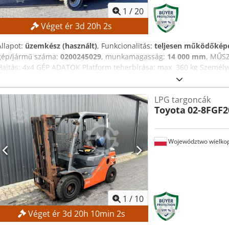
1
/
20
Véget ér
3
d
20
h
1
s
Állapot:
üzemkész (használt)
, Funkcionalitás:
teljesen működőkép
gép/jármű száma:
0200245029
, munkamagasság:
14 000 mm
, MŰS
Hajtás: 4x4 GÉP ADATOK Platform teherbírása: max. 360 kg Személ
rakomány: max. 200 kg Kézi erő: max. 400 N Szélsebesség: max. 12,
FELSZERELTSÉG Dcsdpszrgxzsfx Akrok Töltő Külső hivatkozás: SL15
LPG targoncák
Toyota
02-8FGF2
Województwo wielkop
1
/
10
Véget ér
3
d
20
h
10
min
1
s