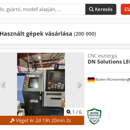
Keresés
El
Használt gépek vásárlása
(200 000)
CNC eszterga
DN Solutions
LE
Baden-Württemberg
1
/
6
Véget ér
2
d
19
h
20
min
1
s