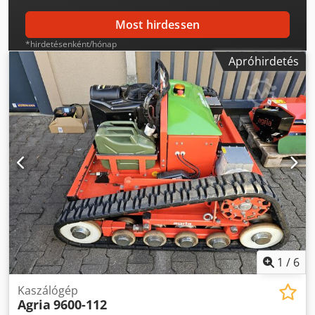
kérhető, egyedi ajánlat szerint.
Most hirdessen
*hirdetésenként/hónap
Apróhirdetés
1
/
6
Kaszálógép
Agria
9600-112