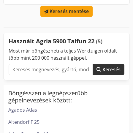
értékesítésre, visszavétel, garancia és szavatosság kizárt.
Keresés mentése
Crodpfx Aowzwftoqgef Nettó ár 7.555,- € // Bruttó ár 8.990,-
€ - Megtekintés / próbaüzem lehetséges - Országos
szállítás 220,- €, szigetek kivételével
Használt Agria 5900 Taifun 22
(5)
Most már böngészheti a teljes Werktuigen oldalt
több mint 200 000 használt géppel.
Keresés
Böngésszen a legnépszerűbb
gépelnevezések között:
Agados Atlas
Altendorf F 25