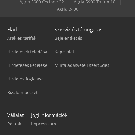
Agria 5900 Cyclone 22
Agria 5900 Taifun 18
Weinbrenner Tsv 6/3050
Agria 3400
Elad
Szerviz és támogatás
Árak és tarifák
Bejelentkezés
Hirdetések feladása
Kapcsolat
Hirdetések kezelése
Minta adásvételi szerződés
Hirdetés foglalása
Bizalom pecsét
Vállalat
Jogi információk
Rólunk
Impresszum