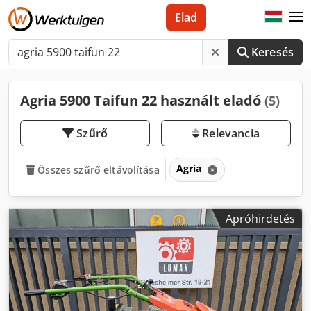
Elad
Keresés
Agria 5900 Taifun 22 használt eladó
(5)
Szűrő
Relevancia
Agria
Összes szűrő eltávolítása
Apróhirdetés