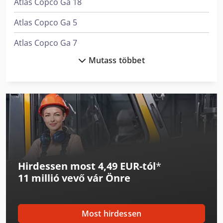
Atlas Copco Ga 18
Atlas Copco Ga 5
Atlas Copco Ga 7
Mutass többet
Atlas Copco Ga 75
Atlas Copco Ga 75 (+)
Atlas Copco Lf 3
Daf Cf 75
Daf Cf 85
Hirdessen most 4,49 EUR-tól
*
Daf Lf 55
11 millió vevő
vár Önre
Dieci Mini Agri 26.6
Diosna W 240 A
Most hirdessen