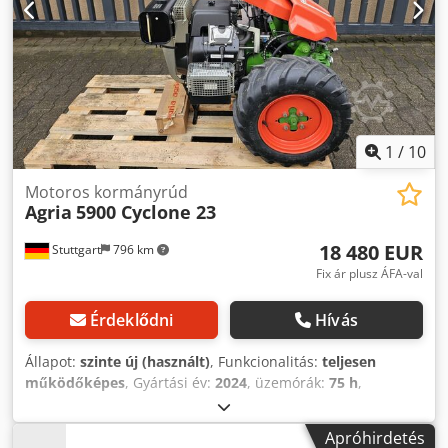
1
/
10
Motoros kormányrúd
Agria
5900 Cyclone 23
18 480 EUR
Stuttgart
796 km
Fix ár plusz ÁFA-val
Érdeklődni
Hívás
Állapot:
szinte új (használt)
, Funkcionalitás:
teljesen
működőképes
, Gyártási év:
2024
, üzemórák:
75 h
,
teljesítmény:
16,92 kW (23,00 LE)
, üzemanyagtípus:
benzin
, hajtástípus:
hidrosztatikus
, Agria 5900 Taifun Profi
Apróhirdetés
- Hidroberendezés hordozó Műszaki adatok: Kawasaki 2