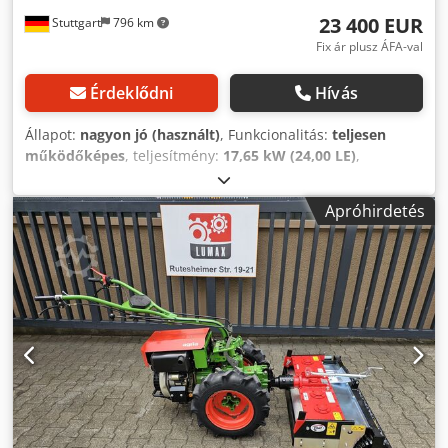
23 400 EUR
Stuttgart
796 km
Fix ár plusz ÁFA-val
Érdeklődni
Hívás
Állapot:
nagyon jó (használt)
, Funkcionalitás:
teljesen
működőképes
, teljesítmény:
17,65 kW (24,00 LE)
,
üzemanyagtípus:
hibrid
, Gyártási év:
2020
, üzemórák:
163
h
, AGRIA 9600-112 !!! 2. generációs új modell!!!
Apróhirdetés
Távirányítható lánctalpas fűnyíró 112 cm-es sarlótakaróval
Ez az AGRIA 9600-112 típusú lánctalpas fűnyíró 2020-ban
készült, bemutató egységként használták, a számláló
szerint csak körülbelül 163 üzemórája van, és
összességében jó állapotban van, normál használati és
kopásnyomokkal. jelenlegi RRP 44.900,-€. A nettó ár 23 445
€ // Bruttó ár 27 900 € Cedpfsv Edvhsx Aqgorf -
Megtekintés/próbavezetés lehetséges! - Szállítási költség
országosan 400,-€ szállítmányozón keresztül! - A
finanszírozás / lízing egyedileg igényelhető Önnek