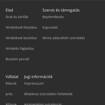
Elad
Szerviz és támogatás
Árak és tarifák
Bejelentkezés
Hirdetések feladása
Kapcsolat
Hirdetések kezelése
Minta adásvételi szerződés
Hirdetés foglalása
Bizalom pecsét
Vállalat
Jogi információk
Rólunk
Impresszum
prés
Általános Szerződési Feltételek
Állások
Adatvédelmi nyilatkozat