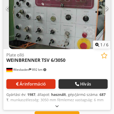
1
/
6
Plate olló
WEINBRENNER
TSV 6/3050
Wiesbaden
892 km
Árinformáció
Hívás
Gyártási év:
1987
, állapot:
használt
, gép/jármű száma:
687
T
, munkaszélesség: 3050 mm fémlemez vastagság: 6 mm
torok: 200 mm hátsó ütköző: 1000 mm teljesítmény: 15 kW
szükséges hely: 4100 x 2300 x 2100 mm súly: 8500 kg