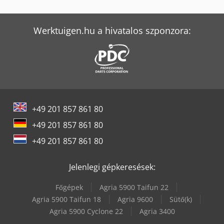
Hitachi Zx26U-6
Man Tga 26
Werktuigen.hu a hivatalos szponzora:
Panhans 334/20
Panhans 336/20
Volvo Fl 6
+49 201 857 861 80
Vw T 6
+49 201 857 861 80
Weima Wl 6
+49 201 857 861 80
Weima Wl 6 S
Jelenlegi gépkeresések:
Weinbrenner Gp 200
Főgépek
Agria 5900 Taifun 22
Weinbrenner Tsv 16/4100
Agria 5900 Taifun 18
Agria 9600
Sütő(k)
Agria 5900 Cyclone 22
Agria 3400
Weinbrenner Tsv 20/4100