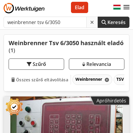
Elad
Keresés
Weinbrenner Tsv 6/3050 használt eladó
(1)
Szűrő
Relevancia
Weinbrenner
TSV 6/3
Összes szűrő eltávolítása
Apróhirdetés