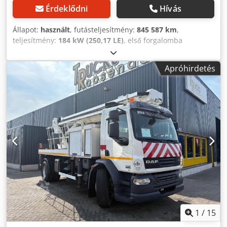
Érdeklődni
Hívás
Állapot:
használt
, futásteljesítmény:
845 587 km
,
teljesítmény:
184 kW (250,17 LE)
, első forgalomba
helyezés:
03/2007
, üzemanyagtípus:
dízel
, hajtástípus:
mechanikai
, Felszereltség:
ABS, koromszűrő
, DAF LF
Apróhirdetés
55.250 Hűtőfelépítmény ? Első forgalomba helyezés:
2007.03.05. ? Futásteljesítmény: 845 587 km ??
Teljesítmény: 250 LE ? Dízel ? 4x2 ?? Hűtőfelépítmény
Mitsubishi TDJ430D hűtőberendezéssel Felszereltség: *
Hűtőfelépítmény * Mitsubishi TDJ430D hűtőberendezés *
Légrugós vezetőülés * Napellenző * Elektromos
ablakemelők * Tágas nappali fülke * Nagy rakfelület
Wienerherberg, Ausztria Djdpozgv T Refx Akpokr
1
/
15