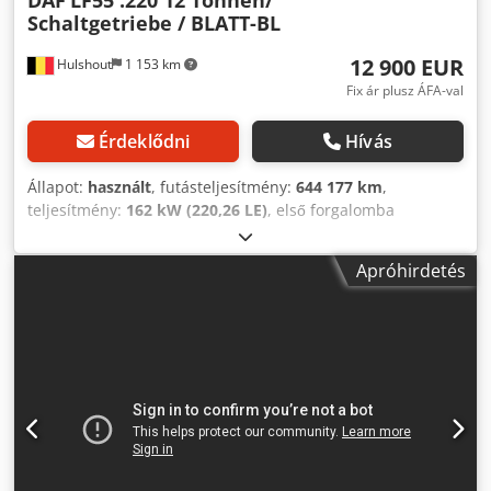
Schaltgetriebe / BLATT-BL
12 900 EUR
Hulshout
1 153 km
Fix ár plusz ÁFA-val
Érdeklődni
Hívás
Állapot:
használt
, futásteljesítmény:
644 177 km
,
teljesítmény:
162 kW (220,26 LE)
, első forgalomba
helyezés:
05/2016
, üzemanyagtípus:
dízel
, össztömeg:
11 990 kg
, hajtástípus:
mechanikai
, kibocsátási osztály:
Apróhirdetés
Euro 6
, Felszereltség:
ABS, emelőhátfal
, LF 55.220 12 tonna
6 hengeres motor Kézi váltó Dsdpfx Akox Axr Uspekr
Dobozos felépítmény Egyik oldalán tolható ponyva
Hollandia emelőhátfal 1500 kg Laprugós első és hátsó
felfüggesztés 4 db elérhető! Belga teherautók Ár: 12.900,-€
nettó