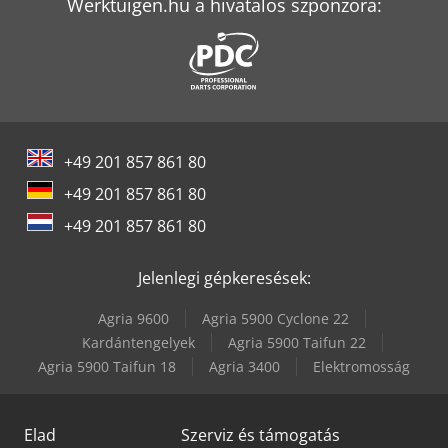
Graule Zs 85 N
Werktuigen.hu a hivatalos szponzora:
Huvema Hu 230 Dg
Iveco Eurocargo 75
Jufeba Ln-2
+49 201 857 861 80
Kalmar Ecg55-6
+49 201 857 861 80
Kami Dkm 410L
+49 201 857 861 80
Krone Bdf
Jelenlegi gépkeresések:
Man Tgm 15
Agria 9600
Agria 5900 Cyclone 22
Scherer Feinbau Vdz 220 / Ds
Kardántengelyek
Agria 5900 Taifun 22
Agria 5900 Taifun 18
Agria 3400
Elektromosság
Vw T 5
Elad
Szerviz és támogatás