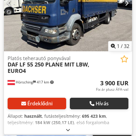
1
/
32
Platós teherautó ponyvával
DAF
LF 55 250 PLANE MIT LBW,
EURO4
3 900 EUR
Hörsching
417 km
Fix ár plusz ÁFA-val
Érdeklődni
Hívás
Állapot:
használt
, futásteljesítmény:
695 423 km
,
teljesítmény:
184 kW (250,17 LE)
, első forgalomba
helyezés:
08/2007
, üzemanyagtípus:
dízel
, saját tömeg:
7 180 kg
, maximális teherbírás:
7 745 kg
, össztömeg: