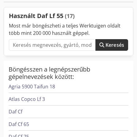
elektromos ablakemelő
, Felhazsnálható anyag:
üzemanyag Gumiméret: 315/70R22,5 Első tengely:
Használt Daf Lf 55
(17)
felfüggesztés: laprugó Hátsó tengely: ikerkerekes;
felfüggesztés: légrugó Meghajtás: kerék Dkedpfx Aewc
Most már böngészheti a teljes Werktuigen oldalt
Eabskpor Saját tömeg: 7.120 kg Terhelhetőség: 10.870 kg
több mint 200 000 használt géppel.
Megengedett össztömeg: 17.990 kg Kamrák száma: 4
Keresés
Böngésszen a legnépszerűbb
gépelnevezések között:
Agria 5900 Taifun 18
Atlas Copco Lf 3
Daf Cf
Daf Cf 65
Daf Cf 75