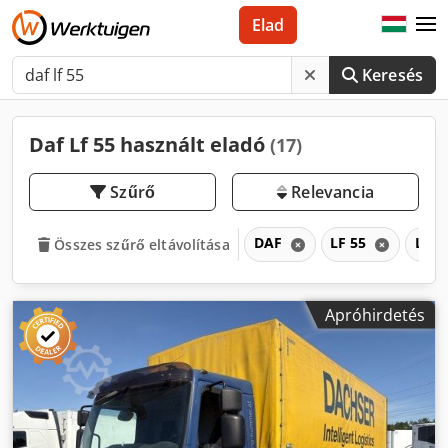
Elad
Keresés
Daf Lf 55 használt eladó
(17)
Szűrő
Relevancia
DAF
LF 55
LF
Összes szűrő eltávolítása
Apróhirdetés