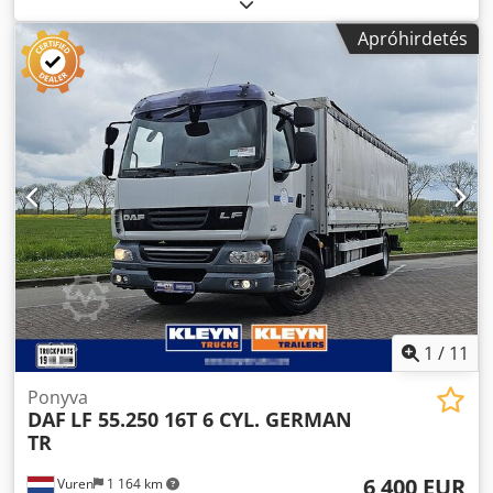
Apróhirdetés
1
/
11
Ponyva
DAF
LF 55.250 16T 6 CYL. GERMAN
TR
6 400 EUR
Vuren
1 164 km