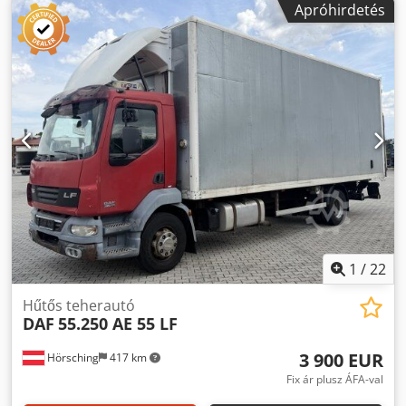
Apróhirdetés
15 000 kg
, abroncs méret:
285/70 R19,5
,
tengelyelrendezés:
2 tengely
, fékek:
motorfék
,
vezetőfülke:
nappali fülke
, hajtástípus:
mechanikai
,
kibocsátási osztály:
Euro 4
, felfüggesztés:
acél-levegő
,
ülések száma:
2
, Felszereltség:
ABS, differenciálzár,
központi zár, teherautó regisztráció, tempomat
, | DAF LF
55.250 teherautó | Palfinger PBS-1500 rakodóplat platform,
1500 kg teherbírás | EURO 4 | Tolótető | Elektromos
ablakok, elektromos tükrök | Manuális váltó |
Sebességtartó automatika | Motorfék | Szerszámtár | A
tévedés és az elővételi jog fenntartva. Dkjdpfxozm I N Dj
Akper
1
/
22
Hűtős teherautó
DAF
55.250 AE 55 LF
3 900 EUR
Hörsching
417 km
Fix ár plusz ÁFA-val