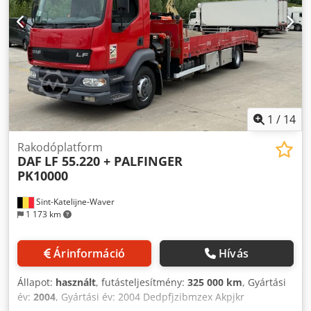
km Euro 5 Manuális váltó 300 l üzemanyagtartály Klíma
Hátsó légrugózás Dsdpfx Aezdzn Iskpokr FNAX hűtő, ATP
érvényessége: 03-2027 Belső méretek: 7,72 x 2,50 x 2,65 m
(magas) Carrier XARIOS 600 hűtőberendezés Anteo
behúzható emelőhátfal Hasznos teherbírás: 8.300 kg
1
/
14
Rakodóplatform
DAF
LF 55.220 + PALFINGER
PK10000
Sint-Katelijne-Waver
1 173 km
Árinformáció
Hívás
Állapot:
használt
, futásteljesítmény:
325 000 km
, Gyártási
év:
2004
, Gyártási év: 2004 Dedpfjzibmzex Akpjkr