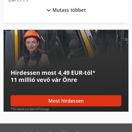
Mutass többet
Daf Cf 85
Daf Lf 45
Daf Xf
Daf Xf 105
Daf Xf 106
Hirdessen most 4,49 EUR-tól
*
Daf Xf 95
11 millió vevő
vár Önre
Ep Epl154
Felder G 480
Most hirdessen
Flott Bsm 75
*hirdetésenként/hónap
Graule Akf 6/250