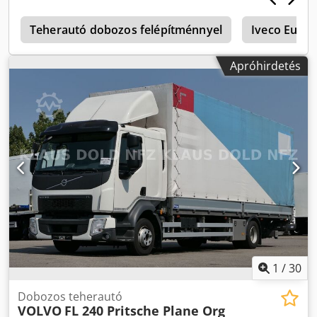
o
Teherautó dobozos felépítménnyel
Iveco Euroc
Apróhirdetés
1
/
30
Dobozos teherautó
VOLVO
FL 240 Pritsche Plane Org