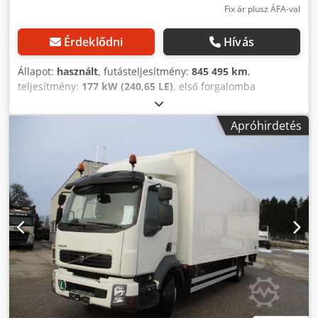
Fix ár plusz ÁFA-val
Érdeklődni
Hívás
Állapot:
használt
, futásteljesítmény:
845 495 km
,
teljesítmény:
177 kW (240,65 LE)
, első forgalomba
helyezés:
05/2007
, üzemanyagtípus:
dízel
, saját tömeg:
7 010 kg
, maximális teherbírás:
4 905 kg
, össztömeg:
Apróhirdetés
11 990 kg
, abroncs méret:
265/70 R19,5
,
tengelyelrendezés:
2 tengely
, fékek:
motorfék
,
vezetőfülke:
nappali fülke
, hajtástípus:
mechanikai
,
kibocsátási osztály:
Euro 4
, felfüggesztés:
acél-levegő
,
ülések száma:
2
, raktér hossza:
7 200 mm
, rakodótér
szélesség:
2 480 mm
, raktérmagasság:
2 650 mm
,
Felszereltség:
ABS, differenciálzár, légkondicionálás,
teherautó regisztráció, tempomat
, Volvo FL 240 ponyvás |
Kézi váltó, EURO4, klíma | Emelőhátfal 1500 kg |
Elektromos ablakok, fűthető tükrök | Rádió, tetőablak,
differenciálzár | Gumik: 265/70 R19,5 | Export jármű |
Raktér méretek: Hossz: 7,20 m, Szélesség: 248 cm,
Magasság: kb. 260 cm | Az elírás, adatbevitel hibái és