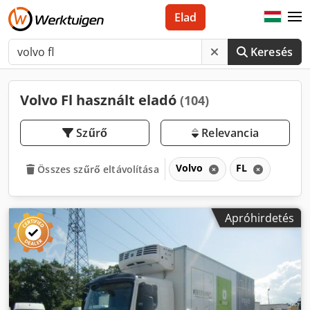
Elad
Keresés
Volvo Fl használt eladó
(104)
Szűrő
Relevancia
Volvo
FL
Összes szűrő eltávolítása
Apróhirdetés