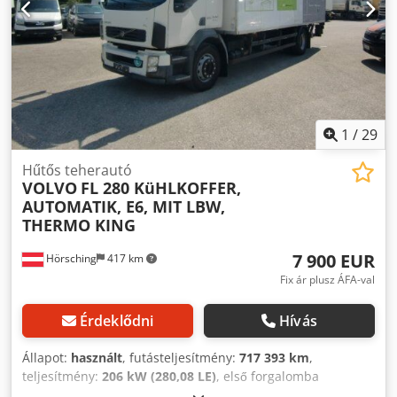
1
/
29
Hűtős teherautó
VOLVO
FL 280 KüHLKOFFER,
AUTOMATIK, E6, MIT LBW,
THERMO KING
7 900 EUR
Hörsching
417 km
Fix ár plusz ÁFA-val
Érdeklődni
Hívás
Állapot:
használt
, futásteljesítmény:
717 393 km
,
teljesítmény:
206 kW (280,08 LE)
, első forgalomba
helyezés:
06/2007
, üzemanyagtípus:
dízel
, saját tömeg: