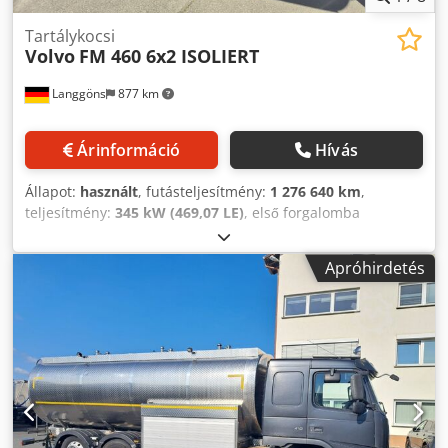
Tartálykocsi
Volvo
FM 460 6x2 ISOLIERT
Langgöns
877 km
Árinformáció
Hívás
Állapot:
használt
, futásteljesítmény:
1 276 640 km
,
teljesítmény:
345 kW (469,07 LE)
, első forgalomba
helyezés:
06/2019
, üzemanyagtípus:
dízel
, saját tömeg:
12 305 kg
, tengelyelrendezés:
3 tengely
, szín:
egyéb
,
Apróhirdetés
vezetőfülke:
egyéb
, hajtástípus:
automata
, kibocsátási
osztály:
Euro 6
, felfüggesztés:
levegő
, ülések száma:
2
,
Felszereltség:
ABS, differenciálzár, fedélzeti számítógép,
légkondicionálás, tempomat, utánfutó vonófej
, Gyártó:
Volvo - Típus/Modell: FM 460 6x2 - Első forgalomba
helyezés: 2019.06.12. - Futásteljesítmény: 1 276 640 km -
Tengelyek száma: 3 - Környezetvédelmi besorolás: Euro6 -
Sebességváltó: automata - Felfüggesztés: légrugó,
emelhető tengely - Emelhető tengely - Kormányzott tengely