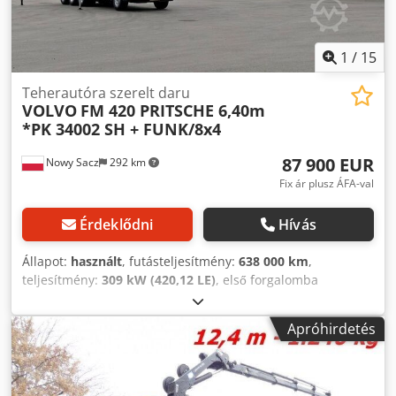
1
/
15
Teherautóra szerelt daru
VOLVO
FM 420 PRITSCHE 6,40m
*PK 34002 SH + FUNK/8x4
87 900 EUR
Nowy Sacz
292 km
Fix ár plusz ÁFA-val
Érdeklődni
Hívás
Állapot:
használt
, futásteljesítmény:
638 000 km
,
teljesítmény:
309 kW (420,12 LE)
, első forgalomba
helyezés:
08/2013
, üzemanyagtípus:
dízel
, össztömeg:
32 000 kg
, tengelyelrendezés:
3 tengely
, szín:
piros
,
Apróhirdetés
hajtástípus:
mechanikai
, raktér hossza:
6 400 mm
,
rakodótér szélesség:
2 470 mm
, raktérmagasság:
800 mm
,
Gyártási év:
2013
, Felszereltség:
ABS, daru,
légkondicionálás
, Volvo FM 420 / 8x4 Billenőplatós 6,40 m