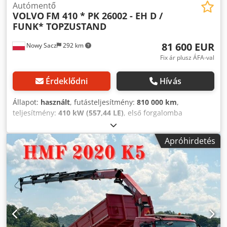
Autómentő
VOLVO
FM 410 * PK 26002 - EH D /
FUNK* TOPZUSTAND
81 600 EUR
Nowy Sacz
292 km
Fix ár plusz ÁFA-val
Érdeklődni
Hívás
Állapot:
használt
, futásteljesítmény:
810 000 km
,
teljesítmény:
410 kW (557,44 LE)
, első forgalomba
helyezés:
05/2012
, üzemanyagtípus:
dízel
, össztömeg:
26 000 kg
, tengelyelrendezés:
3 tengely
, szín:
Apróhirdetés
narancssárga
, hajtástípus:
automata
, kibocsátási osztály:
Euro 4
, raktér hossza:
7 900 mm
, rakodótér szélesség:
2 540 mm
, Gyártási év:
2012
, Felszereltség:
ABS, daru,
légkondicionálás
, Volvo FM 410 / 6x2 Rámpás felépítmény
7,90 m + DARU + TÁVIRÁNYÍTÁS Balesetmentes Jó
állapotban! Gyártási év: 2012 Futásteljesítmény: 810 000
km Felszereltség: - ABS - Központi zár - Elektromos ablakok
- Elektromos tükrök - Szervokormány - Tachográf