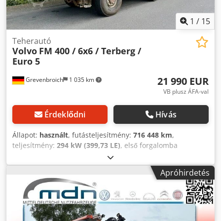
1
/
15
Teherautó
Volvo
FM 400 / 6x6 / Terberg /
Euro 5
21 990 EUR
Grevenbroich
1 035 km
VB plusz ÁFA-val
Érdeklődni
Hívás
Állapot:
használt
, futásteljesítmény:
716 448 km
,
teljesítmény:
294 kW (399,73 LE)
, első forgalomba
helyezés:
05/2008
, üzemanyagtípus:
dízel
,
tengelyelrendezés:
6x6
, üzemanyag:
dízel
, fékek:
Apróhirdetés
motorfék
, szín:
piros
, vezetőfülke:
nappali fülke
,
hajtástípus:
mechanikai
, kibocsátási osztály:
Euro 5
,
Gyártási év:
2008
, Felszereltség:
AdBlue, Bluetooth, EBS
(Elektronikus fékrendszer), elektromos ablakemelő,
elektromosan állítható tükör, elektronikus