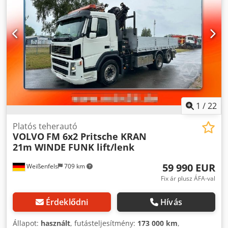
Nyitvatartás: Hétfőtől csütörtökig 9:00-17:00 óráig Pénteken
9:00-14:00 óráig, és előzetes egyeztetés alapján!
1
/
22
Platós teherautó
VOLVO
FM 6x2 Pritsche KRAN
21m WINDE FUNK lift/lenk
59 990 EUR
Weißenfels
709 km
Fix ár plusz ÁFA-val
Érdeklődni
Hívás
Állapot:
használt
, futásteljesítmény:
173 000 km
,