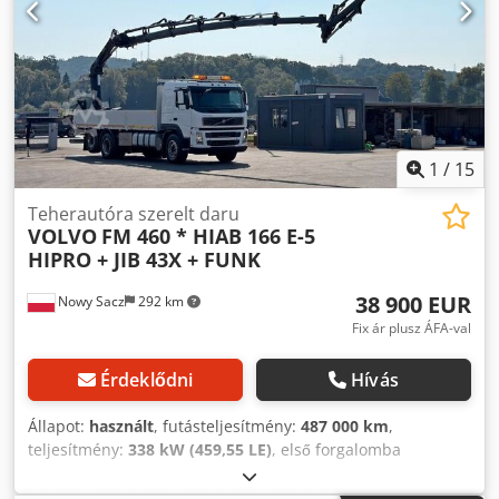
1
/
15
Teherautóra szerelt daru
VOLVO
FM 460 * HIAB 166 E-5
HIPRO + JIB 43X + FUNK
38 900 EUR
Nowy Sacz
292 km
Fix ár plusz ÁFA-val
Érdeklődni
Hívás
Állapot:
használt
, futásteljesítmény:
487 000 km
,
teljesítmény:
338 kW (459,55 LE)
, első forgalomba
helyezés:
01/2005
, üzemanyagtípus:
dízel
, össztömeg:
28 000 kg
, tengelyelrendezés:
3 tengely
, szín:
fehér
,