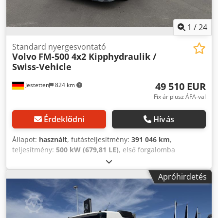
1
/
24
Standard nyergesvontató
Volvo
FM-500 4x2 Kipphydraulik /
Swiss-Vehicle
49 510 EUR
Jestetten
824 km
Fix ár plusz ÁFA-val
Érdeklődni
Hívás
Állapot:
használt
, futásteljesítmény:
391 046 km
,
teljesítmény:
500 kW (679,81 LE)
, első forgalomba
helyezés:
01/2021
, üzemanyagtípus:
dízel
, saját tömeg:
7 240 kg
, maximális teherbírás:
10 760 kg
, össztömeg:
Apróhirdetés
40 000 kg
, abroncs méret:
315 / 80 R 22.5 / 11mm
,
tengelyelrendezés:
4x2
, következő vizsga (TÜV):
12/2024
,
vezetőfülke:
nappali fülke
, hajtástípus:
automata
,
kibocsátási osztály:
Euro 6
, felfüggesztés:
acél-levegő
,