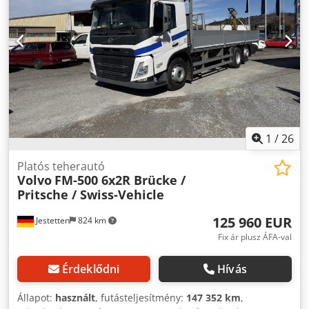
teljes szélesség:
25 500 mm
, első gumi méret:
315 / 80 R
22.5 / 11mm
, ülések száma:
2
, üzemi tömeg:
18 000 kg
,
Felszereltség:
légkondicionálás
,
1
/
26
Platós teherautó
Volvo
FM-500 6x2R Brücke /
Pritsche / Swiss-Vehicle
125 960 EUR
Jestetten
824 km
Fix ár plusz ÁFA-val
Érdeklődni
Hívás
Állapot:
használt
, futásteljesítmény:
147 352 km
,