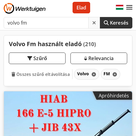
Elad
Keresés
Volvo Fm használt eladó
(210)
Szűrő
Relevancia
Volvo
FM
Összes szűrő eltávolítása
Apróhirdetés