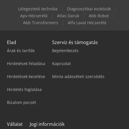
Lélegeztető technika
Diagnosztikai eszközök
Man Tgx 18
Apv Hőcserélő
Atlas Daruk
Abb Robot
Abb Transformers
Alfa Laval Hőcserélő
Man Tgx 26
Elad
Szerviz és támogatás
Árak és tarifák
Bejelentkezés
Hirdetések feladása
Kapcsolat
Hirdetések kezelése
Minta adásvételi szerződés
Hirdetés foglalása
Bizalom pecsét
Vállalat
Jogi információk