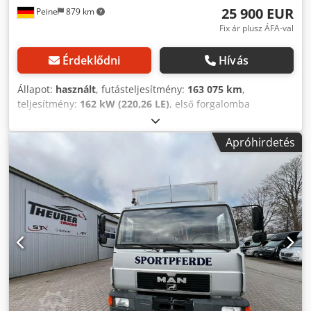
25 900 EUR
Peine
879 km
Fix ár plusz ÁFA-val
Érdeklődni
Hívás
Állapot:
használt
, futásteljesítmény:
163 075 km
,
teljesítmény:
162 kW (220,26 LE)
, első forgalomba
helyezés:
01/1998
, üzemanyagtípus:
dízel
, össztömeg:
14 000 kg
, tengelyelrendezés:
2 tengely
, következő vizsga
Apróhirdetés
(TÜV):
11/2026
, szín:
narancssárga
, hajtástípus:
mechanikai
, kibocsátási osztály:
euro2
, rakodótér
térfogata:
6 m³
, raktér hossza:
4 500 mm
, rakodótér
szélesség:
2 420 mm
, raktérmagasság:
600 mm
,
Felszereltség:
ABS, daru, állófűtés, összkerékhajtás
, * ABS
* Analóg sebességmérő * Tükörfűtés * Tetőablak * Hátsó
ablak * Komfort vezetőülés * Ülésfűtés * Első tengely
differenciálzár * Hátsó tengely differenciálzár * Osztómű
(átviteli váltó) * Terepfokozat * Légszárító Dedeylra Sopfx
Afajkr * Vonófej (vontatófej) * 2 körös légcsatlakozó *
Duomatik légcsatlakozó * Gömbfejes vonófej * Állófűtés *
Bekapcsolható első tengely * Kipufogó a vezetőfülke