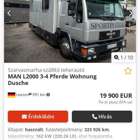
és megtekintése: STX HORSETRUCKS GERMANY
Hamburgerstrasse 65 23816 Leezen Lovasszállító járművek
és utánfutók értékesítése és szervize minden márkához.
Időpont-egyeztetés szükséges Richard Theurer vagy
Andreas Theurer elérhetőségen.
1
/
10
Szarvasmarha-szállító teherautó
MAN
L2000 3-4 Pferde Wohnung
Dusche
19 900 EUR
Leezen
991 km
Fix ár plusz ÁFA-val
Érdeklődni
Hívás
Állapot:
használt
, futásteljesítmény:
323 926 km
,
teljesítmény:
162 kW (220,26 LE)
, első forgalomba