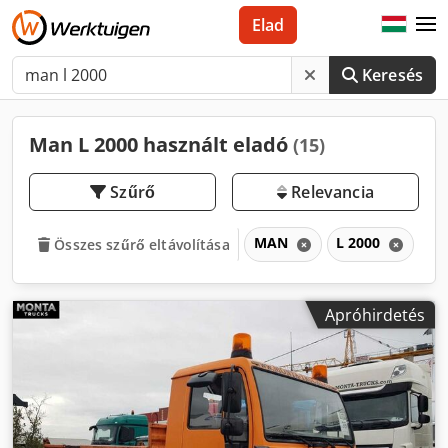
Elad
Keresés
Man L 2000 használt eladó
(15)
Szűrő
Relevancia
MAN
L 2000
Összes szűrő eltávolítása
Apróhirdetés