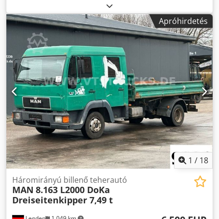
helyezés:
02/1996
, üzemanyagtípus:
dízel
, össztömeg:
10 600 kg
, szín:
ezüst
, hajtástípus:
mechanikai
, ülések
Apróhirdetés
száma:
3
, MAN 2000 3-4 ló lakótér, zuhanyzó 3-4 ló
számára, oldalsó rámpa, Djdpjy Acxnsfx Afaokr
videómegfigyelés, átjáró, lakótér, zuhanyzó, WC. Utánfutó
vonófej, és még sok más. A tévedések, beviteli hibák és
időközi értékesítés jogát fenntartjuk. * Magáneladás, áfa
nélkül §25a Járműveink telephelye és megtekintése: STX
HORSETRUCKS GERMANY Hamburgerstrasse 65 23816
Leezen Eladás és szerviz minden típusú lószállító
teherautó és utánfutó esetében. Előzetes időpont-
egyeztetés szükséges: Richard Theurer, Andreas Theurer
1
/
18
Háromirányú billenő teherautó
MAN
8.163 L2000 DoKa
Dreiseitenkipper 7,49 t
Legden
1 049 km