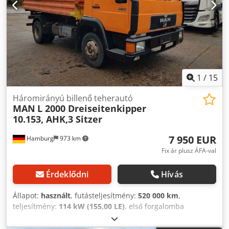
1
/
15
Háromirányú billenő teherautó
MAN
L 2000 Dreiseitenkipper
10.153, AHK,3 Sitzer
7 950 EUR
Hamburg
973 km
Fix ár plusz ÁFA-val
Érdeklődni
Hívás
Állapot:
használt
, futásteljesítmény:
520 000 km
,
teljesítmény:
114 kW (155,00 LE)
, első forgalomba
helyezés:
09/1995
, üzemanyagtípus:
dízel
, össztömeg:
7 490 kg
, következő vizsga (TÜV):
06/2027
, szín: