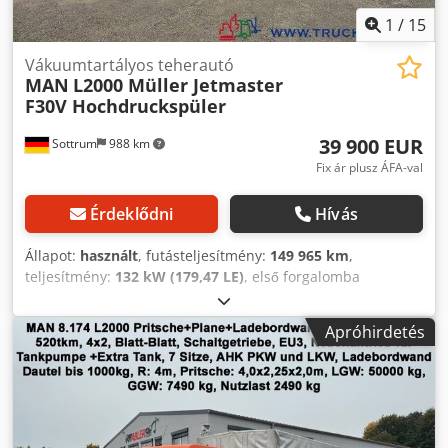
1
/
15
Vákuumtartályos teherautó
MAN
L2000 Müller Jetmaster
F30V Hochdruckspüler
39 900 EUR
Sottrum
988 km
Fix ár plusz ÁFA-val
Érdeklődni
Hívás
Állapot:
használt
, futásteljesítmény:
149 965 km
,
teljesítmény:
132 kW (179,47 LE)
, első forgalomba
helyezés:
11/2002
, üzemanyagtípus:
dízel
, saját tömeg:
6 230 kg
, maximális teherbírás:
3 770 kg
, össztömeg:
Apróhirdetés
10 000 kg
, tengelyelrendezés:
4x2
, tengelytáv:
3 000 mm
,
következő vizsga (TÜV):
10/2026
, fékek:
motorfék
, szín:
narancssárga
, vezetőfülke:
nappali fülke
, hajtástípus:
mechanikai
, kibocsátási osztály:
nincs
, ülések száma:
3
,
üzemórák:
2 533 h
, Felszereltség:
ABS, differenciálzár,
fülke, immobilizerrendszer, szervokormány, sűrített