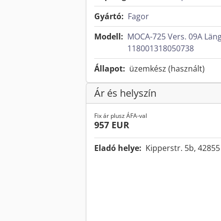
Gyártó:
Fagor
Modell:
MOCA-725 Vers. 09A Län
118001318050738
Állapot:
üzemkész (használt)
Ár és helyszín
Fix ár plusz ÁFA-val
957 EUR
Eladó helye:
Kipperstr. 5b, 428