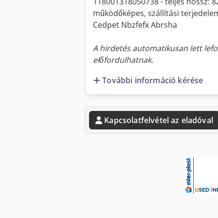
118001318050738 - teljes hossz: 8
működőképes, szállítási terjedelem
Cedpet Nbzfefx Abrsha
A hirdetés automatikusan lett lefo
előfordulhatnak.
További információ kérése
Kapcsolatfelvétel az eladóval