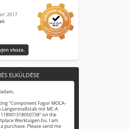
kor: 2017
sek
vjon vissza.
RÉS ELKÜLDÉSE