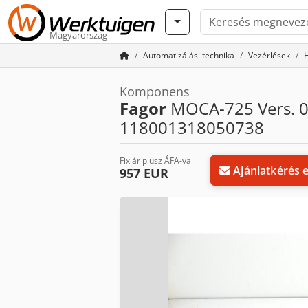
Magyarország
Automatizálási technika
Vezérlések
H
Komponens
Fagor
MOCA-725 Vers. 0
118001318050738
Fix ár plusz ÁFA-val
Ajánlatkérés 
957 EUR