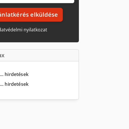
ánlatkérés elküldése
atvédelmi nyilatkozat
ax
... hirdetések
.. hirdetések