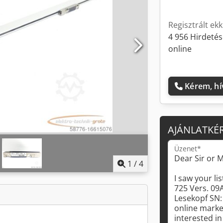
Regisztrált ek
4 956 Hirdeté
online
Kérem, hí
AJÁNLATKÉ
Üzenet*
1
/
4