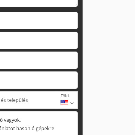
Föld
 és település
ő vagyok.
jánlatot hasonló gépekre