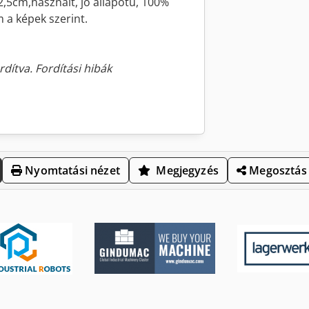
2,5cm,használt, jó állapotú, 100%
 a képek szerint.
rdítva. Fordítási hibák
Nyomtatási nézet
Megjegyzés
Megosztás