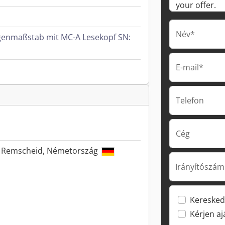
Név*
genmaßstab mit MC-A Lesekopf SN:
E-mail*
Telefon
Cég
55 Remscheid, Németország
Irányítószám
Keresked
Kérjen a