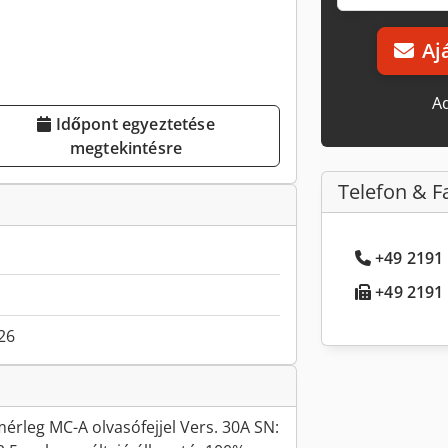
Aj
Ad
Időpont egyeztetése
megtekintésre
Telefon & F
+49 2191 
+49 2191 .
026
rleg MC-A olvasófejjel Vers. 30A SN: