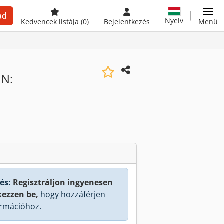
ad
Nyelv
Kedvencek listája
(0)
Bejelentkezés
Menü
SN:
és:
Regisztráljon ingyenesen
kezzen be,
hogy hozzáférjen
rmációhoz.