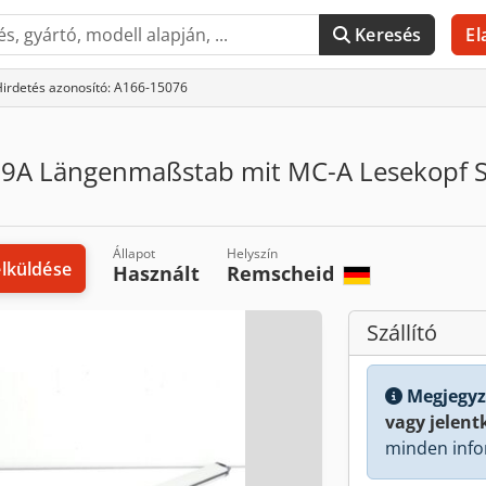
Keresés
El
irdetés azonosító: A166-15076
9A Längenmaßstab mit MC-A Lesekopf 
Állapot
Helyszín
elküldése
Használt
Remscheid
Szállító
Megjegyz
vagy jelent
minden info