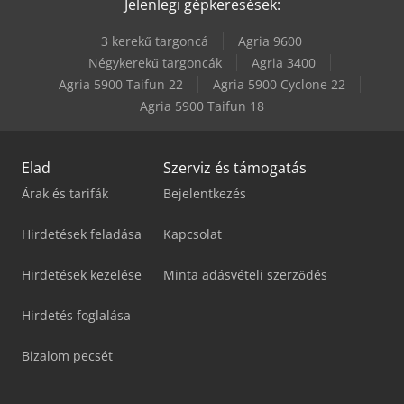
Jelenlegi gépkeresések:
3 kerekű targoncá
Agria 9600
Négykerekű targoncák
Agria 3400
Agria 5900 Taifun 22
Agria 5900 Cyclone 22
Agria 5900 Taifun 18
Elad
Szerviz és támogatás
Árak és tarifák
Bejelentkezés
Hirdetések feladása
Kapcsolat
Hirdetések kezelése
Minta adásvételi szerződés
Hirdetés foglalása
Bizalom pecsét