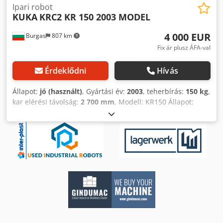
Ipari robot
KUKA
KRC2 KR 150 2003 MODEL
4 000 EUR
Burgas
807 km
Fix ár plusz ÁFA-val
Érdeklődni
Hívás
Állapot:
jó (használt)
, Gyártási év:
2003
, teherbírás:
150 kg
,
kar elérési távolság:
2 700 mm
, Modell: KR150 Állapot:
Használt Évjárat: 2003 Dwjdpfx Ajhakfaeh Esa
Vezérlőszekrény: KRC2 Tartalmazza: Manipulátor + KRC2
vezérlőszekrény + minden kábelkészlet Kérjük, vegye fel
velünk a kapcsolatot árajánlatért és felújítási
lehetőségekért. A PLC Merkezi EOOD cégként több mint
300 robottal rendelkezünk raktáron, és KUKA, ABB, FANUC
és Motoman márkákkal dolgozunk.