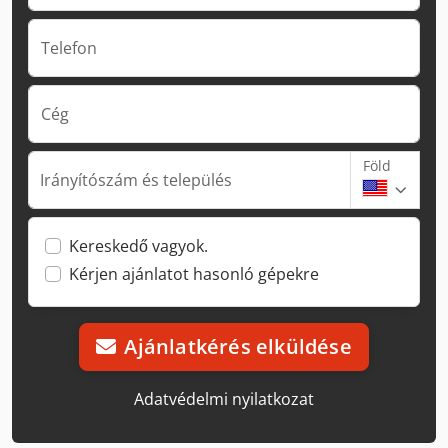
Telefon
Cég
Föld
Irányítószám és település
Kereskedő vagyok.
Kérjen ajánlatot hasonló gépekre
Ajánlatkérés elküldése
Adatvédelmi nyilatkozat