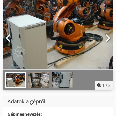
1
/
3
Adatok a gépről
Gépmegnevezés: