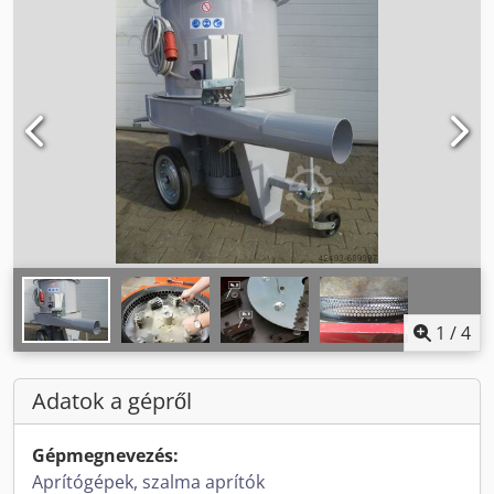
1
/
4
Adatok a gépről
Gépmegnevezés:
Aprítógépek, szalma aprítók