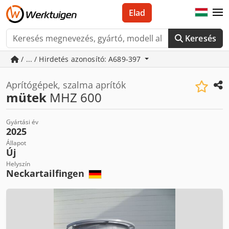
Elad
Keresés
/ ... / Hirdetés azonosító: A689-397
Aprítógépek, szalma aprítók
mütek
MHZ 600
Gyártási év
2025
Állapot
Új
Helyszín
Neckartailfingen