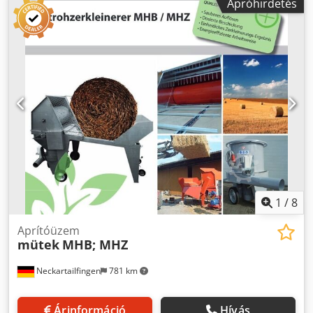
Apróhirdetés
1
/
8
Aprítóüzem
mütek
MHB; MHZ
Neckartailfingen
781 km
Árinformáció
Hívás