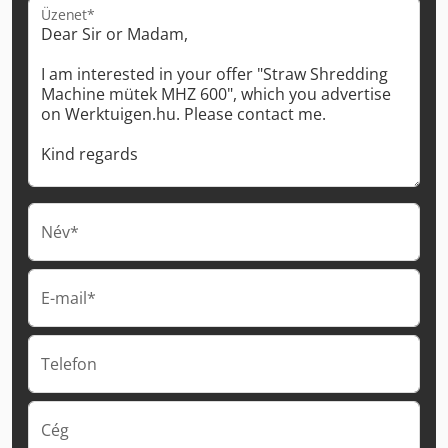
Üzenet*
Név*
E-mail*
Telefon
Cég