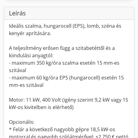
Leírás
Ideális szalma, hungarocell (EPS), lomb, széna és
kenyér aprítására.
A teljesítmény erősen függ a szitabetéttől és a
kiindulási anyagtól:
- maximum 350 kg/óra szalma esetén 15 mm-es
szitával
- maximum 60 kg/óra EPS (hungarocell) esetén 15
mm-es szitával
Motor: 11 kW, 400 Volt (igény szerint 9,2 kW vagy 15
kW-os kivitelben is elérhető)
Opcionális:
* Felár a következő nagyobb gépre 18,5 kW-os
motorral és nagyobb szilóátmérővel: +2.750 € nettó