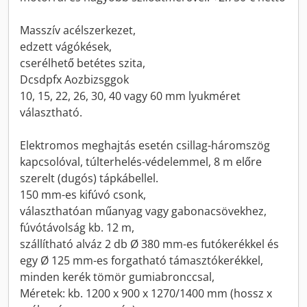
Masszív acélszerkezet,
edzett vágókések,
cserélhető betétes szita,
Dcsdpfx Aozbizsggok
10, 15, 22, 26, 30, 40 vagy 60 mm lyukméret
választható.
Elektromos meghajtás esetén csillag-háromszög
kapcsolóval, túlterhelés-védelemmel, 8 m előre
szerelt (dugós) tápkábellel.
150 mm-es kifúvó csonk,
választhatóan műanyag vagy gabonacsövekhez,
fúvótávolság kb. 12 m,
szállítható alváz 2 db Ø 380 mm-es futókerékkel és
egy Ø 125 mm-es forgatható támasztókerékkel,
minden kerék tömör gumiabronccsal,
Méretek: kb. 1200 x 900 x 1270/1400 mm (hossz x