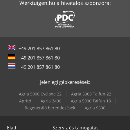
bálákat homlokrakodóval lehet elhelyezni. Az adagoló a
Werktuigen.hu a hivatalos szponzora:
bálatípustól függően állítható. A láncadagoló a bálát a
maródobhoz tolja, az előtolás sebessége állítható. A
maródob több foggal szerelt, amelyek felszakítják a bálát. A
leválasztott szalmát a gép kiüríti. --- A gépek kizárólag
száraz alapanyagokhoz használhatók: – szalma – széna ---
A kender bontása csak speciális bontóval lehetséges Felár
kb. 9.720 € nettó (kivitel függvényében). A kender aprítása
+49 201 857 861 80
a szalmadarálóval nem lehetséges. Alapanyagra vonatkozó
követelmények: Maximális nedvességtartalom: 12%
+49 201 857 861 80
+49 201 857 861 80
Jelenlegi gépkeresések:
Agria 5900 Cyclone 22
Agria 5900 Taifun 22
Aprító
Agria 3400
Agria 5900 Taifun 18
Regeneráló berendezések
Agria 9600
Elad
Szerviz és támogatás