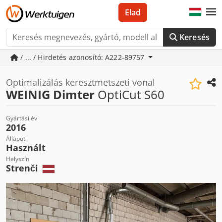
Elad
Keresés
/ ... / Hirdetés azonosító: A222-89757
Optimalizálás keresztmetszeti vonal
WEINIG Dimter
OptiCut S60
Gyártási év
2016
Állapot
Használt
Helyszín
Strenči