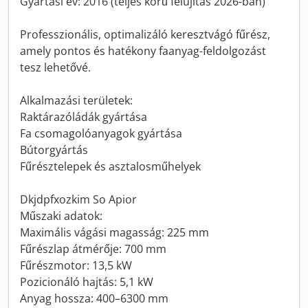
Gyártási év: 2016 (teljes körű felújítás 2026-ban)
Professzionális, optimalizáló keresztvágó fűrész,
amely pontos és hatékony faanyag-feldolgozást
tesz lehetővé.
Alkalmazási területek:
Raktárazóládák gyártása
Fa csomagolóanyagok gyártása
Bútorgyártás
Fűrésztelepek és asztalosműhelyek
Dkjdpfxozkim So Apior
Műszaki adatok:
Maximális vágási magasság: 225 mm
Fűrészlap átmérője: 700 mm
Fűrészmotor: 13,5 kW
Pozicionáló hajtás: 5,1 kW
Anyag hossza: 400–6300 mm