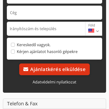
Cég
Föld
Irányítószám és település
Kereskedő vagyok.
Kérjen ajánlatot hasonló gépekre
Ajánlatkérés elküldése
Adatvédelmi nyilatkozat
Telefon & Fax