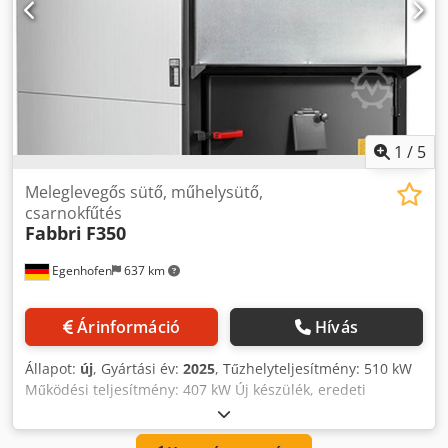
1
/
5
Meleglevegős sütő, műhelysütő,
csarnokfűtés
Fabbri
F350
Egenhofen
637 km
Árinformáció
Hívás
Állapot:
új
, Gyártási év:
2025
, Tűzhelyteljesítmény: 510 kW
Működési teljesítmény: 407 kW Új készülék, eredeti
csomagolásban: Igen Füstelvezető átmérő: 250 mm
Forrólevegő szállítócsövek: 4 x 350 mm Tűztér hossza: 1900