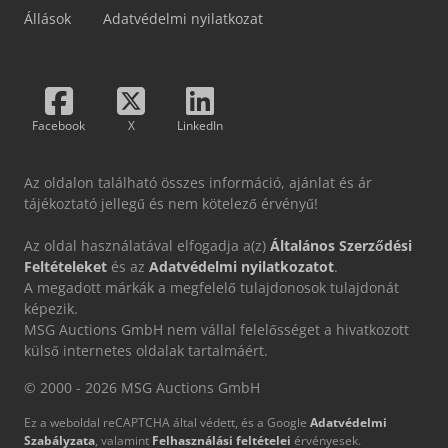
Állások
Adatvédelmi nyilatkozat
Facebook
X
LinkedIn
Az oldalon található összes információ, ajánlat és ár
tájékoztató jellegű és nem kötelező érvényű!
Az oldal használatával elfogadja a(z)
Általános Szerződési
Feltételeket
és az
Adatvédelmi nyilatkozatot
.
A megadott márkák a megfelelő tulajdonosok tulajdonát
képezik.
MSG Auctions GmbH nem vállal felelősséget a hivatkozott
külső internetes oldalak tartalmáért.
© 2000 - 2026 MSG Auctions GmbH
Ez a weboldal reCAPTCHA által védett, és a Google
Adatvédelmi
Szabályzata
, valamint
Felhasználási feltételei
érvényesek.