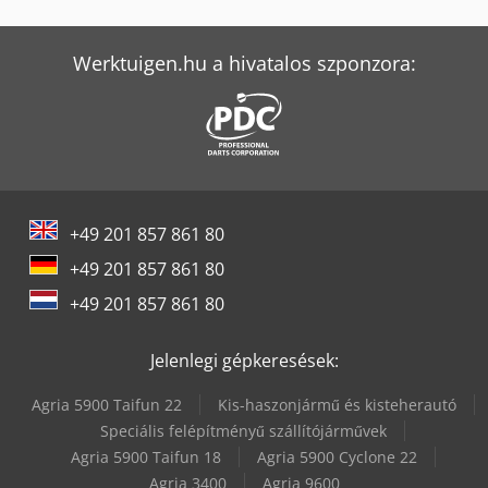
Felder Rl 160
Felder Rl 200
Werktuigen.hu a hivatalos szponzora:
Felder Rl 250
Felder Rl 350
Hebrock F2
+49 201 857 861 80
Hebrock F4
+49 201 857 861 80
Hebrock F5
+49 201 857 861 80
Hebrock K36
Jelenlegi gépkeresések:
Hofmann Tfs 107
Agria 5900 Taifun 22
Kis-haszonjármű és kisteherautó
Kuper Fwm 630
Speciális felépítményű szállítójárművek
Agria 5900 Taifun 18
Agria 5900 Cyclone 22
Makino F5
Agria 3400
Agria 9600