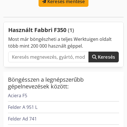
Keresés mentése
mm Dcsdpfx Aisk Utrwsljk Tűztér szélessége: 900 mm
Tűzterem magassága: 900 mm Levegőáram : 26000 m³/h
Teljesítményfogyasztás: 4500 W tervezett helyiség
térfogata: 8000 m³ Fűtött terület: 1800 m²
Kemencemagasság a forrólevegőt szállító csövek nélkül:
Használt Fabbri F350
(1)
3000 mm Kemenceszélesség: 1220 mm Kemencehossz
füstgázventilátor nélkül: 2700 mm Súly: 1575 kg
Most már böngészheti a teljes Werktuigen oldalt
több mint 200 000 használt géppel.
Keresés
Böngésszen a legnépszerűbb
gépelnevezések között:
Aciera F5
Felder A 951 L
Felder Ad 741