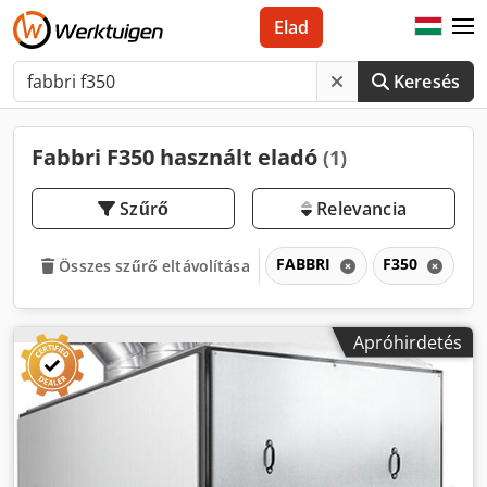
Elad
Keresés
Fabbri F350 használt eladó
(1)
Szűrő
Relevancia
FABBRI
F350
F
Összes szűrő eltávolítása
Apróhirdetés