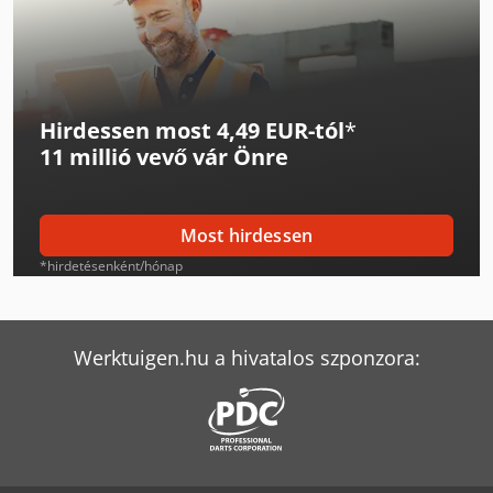
Mercedes-Benz Citaro
Mercedes-Benz Econic
Hirdessen most 4,49 EUR-tól
*
Mercedes-Benz Integro
11 millió vevő
vár Önre
Mercedes-Benz Marco Polo
Mercedes-Benz Sprinter
Most hirdessen
Mercedes-Benz Sprinter 200
*hirdetésenként/hónap
Mercedes-Benz Sprinter 300
Mercedes-Benz Sprinter 316
Werktuigen.hu a hivatalos szponzora:
Mercedes-Benz Sprinter 500
Mercedes-Benz Tourismo
Mercedes-Benz Unimog