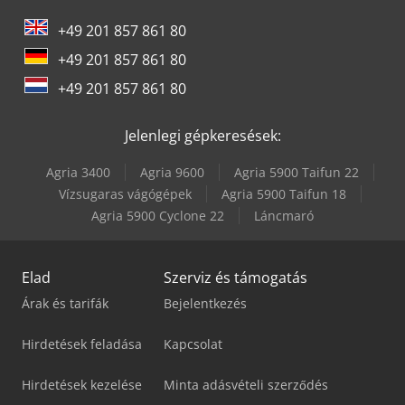
+49 201 857 861 80
Mercedes-Benz Unimog 300
+49 201 857 861 80
Mercedes-Benz Unimog 400
+49 201 857 861 80
Mercedes-Benz V
Jelenlegi gépkeresések:
Mercedes-Benz Vario
Agria 3400
Agria 9600
Agria 5900 Taifun 22
Mercedes-Benz Viano
Vízsugaras vágógépek
Agria 5900 Taifun 18
Agria 5900 Cyclone 22
Láncmaró
Mercedes-Benz Vito
Elad
Szerviz és támogatás
Árak és tarifák
Bejelentkezés
Hirdetések feladása
Kapcsolat
Hirdetések kezelése
Minta adásvételi szerződés