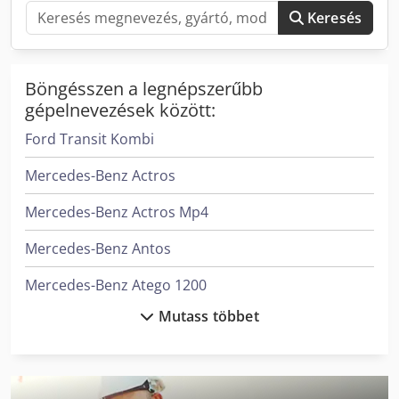
lehetséges. * Szakértő nemzetközi szállítás és hajózás
Keresés
terén. * Nyomdai és gépelési hibákért felelősséget nem
vállalunk. * Az eladás változásának és tévedés jogát
fenntartjuk. * Beszámítás lehetséges! * Használtgép-
vásárláskor kizárólag a Jaweed GmbH ÁSZF-je érvényes. *
Böngésszen a legnépszerűbb
További információk és ÁSZF a weboldalunkon találhatók.
gépelnevezések között:
Dsdpox R U Svsfx Al Sskr
Ford Transit Kombi
Mercedes-Benz Actros
Mercedes-Benz Actros Mp4
Mercedes-Benz Antos
Mercedes-Benz Atego 1200
Mutass többet
Mercedes-Benz Atego 1500
Mercedes-Benz Atego 800
Mercedes-Benz Citan