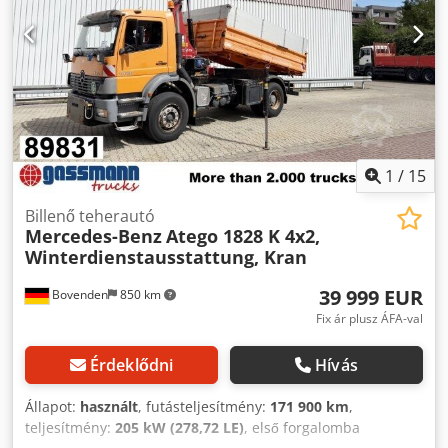
1
/
15
Billenő teherautó
Mercedes-Benz
Atego 1828 K 4x2,
Winterdienstausstattung, Kran
39 999 EUR
Bovenden
850 km
Fix ár plusz ÁFA-val
Érdeklődni
Hívás
Állapot:
használt
, futásteljesítmény:
171 900 km
,
teljesítmény:
205 kW (278,72 LE)
, első forgalomba