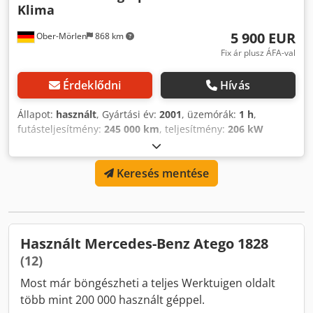
Klima
5 900 EUR
Ober-Mörlen
868 km
Fix ár plusz ÁFA-val
Érdeklődni
Hívás
Állapot:
használt
, Gyártási év:
2001
, üzemórák:
1 h
,
futásteljesítmény:
245 000 km
, teljesítmény:
206 kW
(280,08 LE)
, üzemanyagtípus:
dízel
, üzemanyag:
dízel
,
kibocsátási osztály:
Euro 3
, Felhasználási terület:
Keresés mentése
tereprendezés Saját tömeg: 18.000 kg További
információért forduljon Emal Jaweedhez. Mercedes Benz
Atego 1828 seprőgép, első üzembe helyezés: 2001.06.29.,
manuális sebességváltó, klímaberendezés, Bucher
Schörling Optifant 70, seprési szélesség 2100 mm,
Használt Mercedes-Benz Atego 1828
tartálytérfogat 7 m³, víztartály űrtartalma 1500 l,
(12)
motorteljesítmény 75 kW, Euro 3, saját tömeg: 11.540 kg,
össztömeg: 19.000 kg. Egyéb: * Több mint 200 ajánlatot
Most már böngészheti a teljes Werktuigen oldalt
kínálunk eladásra. * Telephelyünk a Frankfurti repülőtértől
több mint 200 000 használt géppel.
30 km-re északra található. * Finanszírozás és lízing