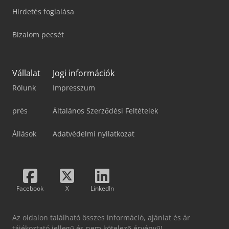
Hirdetés foglalása
Bizalom pecsét
Vállalat
Jogi információk
Rólunk
Impresszum
prés
Általános Szerződési Feltételek
Állások
Adatvédelmi nyilatkozat
Facebook
X
LinkedIn
Az oldalon található összes információ, ajánlat és ár
tájékoztató jellegű és nem kötelező érvényű!