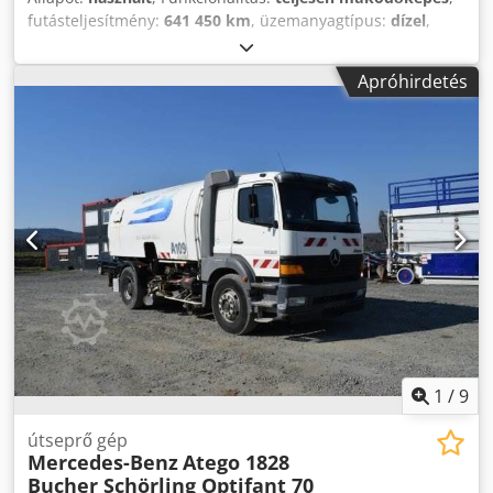
futásteljesítmény:
641 450 km
, üzemanyagtípus:
dízel
,
szín:
fehér
, vezetőfülke:
nappali fülke
, kibocsátási osztály:
Euro 3
, Gyártási év:
2002
, Felszereltség:
daru,
Apróhirdetés
légkondicionálás
, MERCEDES BENZ ATEGO 1828 4X2 -
Évjárat: 2002 DIESEL/ Euro 3 Km: 641.450 Manuális váltó/
Hengerűrtartalom: 6374/ KW: 205 Össztömeg: 18.000 kg
(PTT) Hasznos teher: 8.500 kg/ Tengelytáv: 6.000 mm
Tartozékok: - Klíma Dedpfoyrtnwjx Al Sekr Felszereltség: -
Fix plató 6200x2450 mm - PK 12000 B daru * Hidraulikus
kinyúló lábak * 2 kézi hosszabbítás * Rádió Daru évjárata:
2006
1
/
9
útseprő gép
Mercedes-Benz
Atego 1828
Bucher Schörling Optifant 70