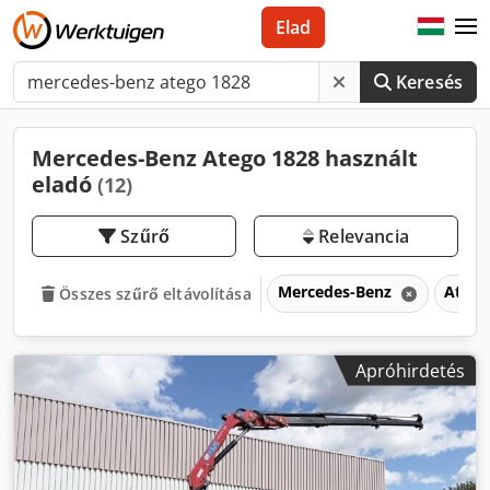
Elad
Keresés
Mercedes-Benz Atego 1828 használt
eladó
(12)
Szűrő
Relevancia
Mercedes-Benz
Atego
Összes szűrő eltávolítása
Apróhirdetés