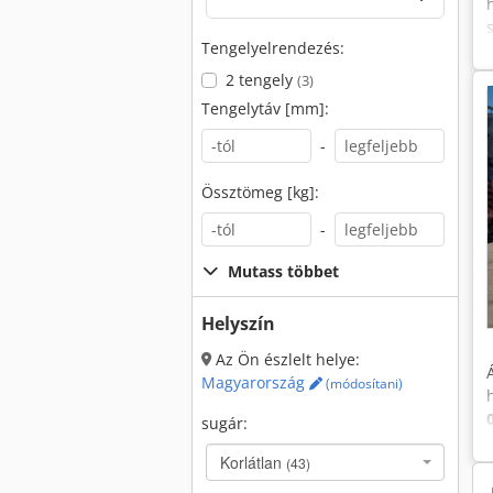
Tengelyelrendezés:
2 tengely
(3)
Tengelytáv [mm]:
-
Össztömeg [kg]:
-
Mutass többet
Helyszín
Az Ön észlelt helye:
Magyarország
(módosítani)
sugár:
Korlátlan
(43)