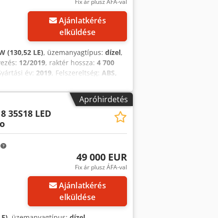
Fix ár plusz ÁFA-val
Ajánlatkérés
elküldése
W (130,52 LE)
, üzemanyagtípus:
dízel
,
yezés:
12/2019
, raktér hossza:
4 700
Gyártási év:
2019
, Felszereltség:
ABS,
 / 4x2 Importált / BALESETMENTES
47 000 km FELSZERELTSÉG: - ABS -
Apróhirdetés
Y - 4x4 TEHERBÍRÁS: 1 500 kg
18 35S18 LED
SMÉRET: 225/75R16C Credpfsy
o
 KUBA – LENGYEL, ANGOL, NÉMET,
AGYAR * COSTEL – ROMÁN (Az export
m
49 000 EUR
Fix ár plusz ÁFA-val
Ajánlatkérés
elküldése
LE)
, üzemanyagtípus:
dízel
,