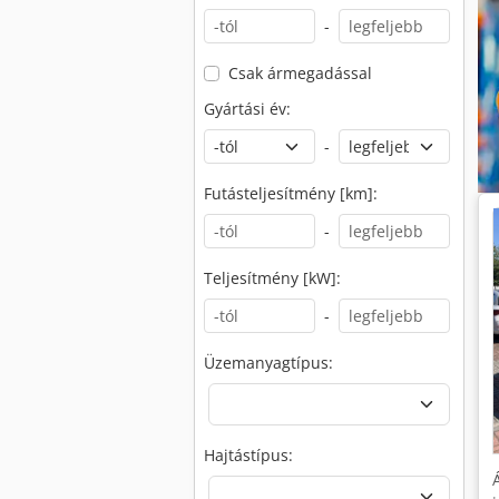
-
Csak ármegadással
Gyártási év:
-
Futásteljesítmény [km]:
-
Teljesítmény [kW]:
-
Üzemanyagtípus:
Hajtástípus: