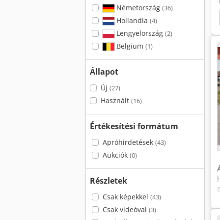
Németország
(36)
co Daily 70
Iveco Daily 50
Toyota Landcruiser
Hollandia
(4)
Lengyelország
(2)
Belgium
(1)
Állapot
Új
(27)
Használt
(16)
Értékesítési formátum
Apróhirdetések
(43)
Aukciók
(0)
Részletek
Csak képekkel
(43)
Csak videóval
(3)