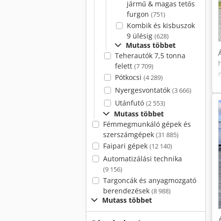
jármű & magas tetős
furgon
(751)
Kombik és kisbuszok
9 ülésig
(628)
Mutass többet
Teherautók 7,5 tonna
felett
(7 709)
Pótkocsi
(4 289)
Nyergesvontatók
(3 666)
Utánfutó
(2 553)
Mutass többet
Fémmegmunkáló gépek és
szerszámgépek
(31 885)
Faipari gépek
(12 140)
Automatizálási technika
(9 156)
Targoncák és anyagmozgató
berendezések
(8 988)
Mutass többet