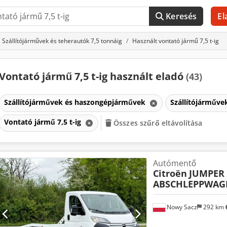
Keresés
El
Szállítójárművek és teherautók 7,5 tonnáig
Használt vontató jármű 7,5 t-ig
Vontató jármű 7,5 t-ig használt eladó
(43)
Szállítójárművek és haszongépjárművek
Szállítójárműve
Vontató jármű 7,5 t-ig
Összes szűrő eltávolítása
Autómentő
Citroën
JUMPER 
ABSCHLEPPWAGE
Nowy Sacz
292 km