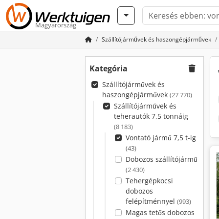
Magyarország
Szállítójárművek és haszongépjárművek
Kategória
Szállítójárművek és
haszongépjárművek
(27 770)
Szállítójárművek és
teherautók 7,5 tonnáig
(8 183)
Vontató jármű 7,5 t-ig
(43)
Dobozos szállítójármű
(2 430)
Tehergépkocsi
dobozos
felépítménnyel
(993)
Magas tetős dobozos