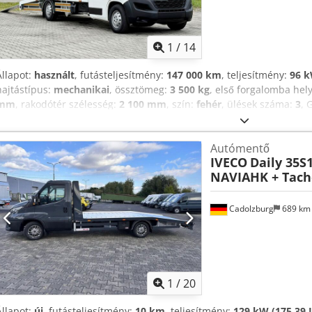
1
/
14
Állapot:
használt
, futásteljesítmény:
147 000 km
, teljesítmény:
96 k
hajtástípus:
mechanikai
, össztömeg:
3 500 kg
, első forgalomba hel
mm
, rakodótér szélesség:
2 100 mm
, szín:
fehér
, ülések száma:
3
, 
központi zár, légkondicionálás, összkerékhajtás
, CITROEN JUMPER
NAGYON JÓ ÁLLAPOTBAN! GYÁRTÁSI ÉV: 2019 FUTÁSTELJESÍTMÉNY: 1
Autómentő
ELEKTROMOS TÜKÖR - ELEKTROMOS ABLAK - KLÍMA - SZERVOKORMÁN
IVECO
Daily 35S
MEGENGEDETT ÖSSZTÖMEG: 3 500 kg TENGELYTÁV: 400 cm ABRONC
NAVIAHK + Tach
Tgpxsx Actjf FUTÓMŰ: ELÖL: RUGÓS HÁTUL: LÉGRUGÓS TELEFON: *
OLASZ * SEBASTIAN – LENGYEL, NÉMET, OLASZ, ????? * LASZLO – M
minden formalitását vállaljuk, rendszámmal együtt) * RADEK – ?????
Cadolzburg
689 k
1
/
20
Állapot:
új
, futásteljesítmény:
10 km
, teljesítmény:
129 kW (175,39 