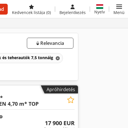
ad
Nyelv
Kedvencek listája
(0)
Bejelentkezés
Menü
Relevancia
k és teherautók 7,5 tonnáig
Apróhirdetés
*
N 4,70 m* TOP
17 900 EUR