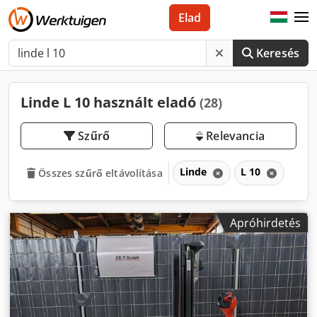
Elad
Keresés
Linde L 10 használt eladó
(28)
Szűrő
Relevancia
Linde
L 10
Összes szűrő eltávolítása
Apróhirdetés