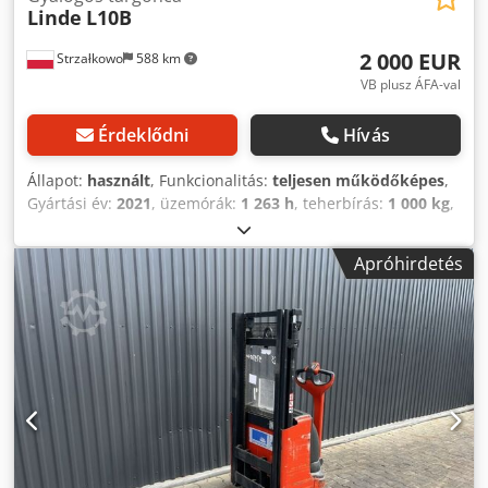
Linde
L10B
2 000 EUR
Strzałkowo
588 km
VB plusz ÁFA-val
Érdeklődni
Hívás
Állapot:
használt
, Funkcionalitás:
teljesen működőképes
,
Gyártási év:
2021
, üzemórák:
1 263 h
, teherbírás:
1 000 kg
,
emelési magasság:
1 462 mm
, üzemanyagtípus:
elektromos
, oszlop típusa:
simplex
, építési magasság:
Apróhirdetés
1 940 mm
, hajtástípus:
Elektro
, Vontatható targoncához
Dodszrq R Ispfx Ah Dskr Oszloptípus: Mono Állapot:
Használatra kész és teljesen működőképes Műszaki állapot:
jó Akkumulátor feszültség: 24V