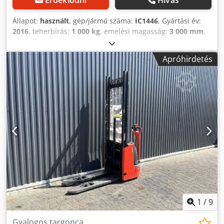
Érdeklődni
Hívás
Állapot:
használt
, gép/jármű száma:
IC1446
, Gyártási év:
2016
, teherbírás:
1 000 kg
, emelési magasság:
3 000 mm
,
üzemanyagtípus:
dízel
, oszlop típusa:
simplex
, 5246168
Djdjzth Tpspfx Ah Dokr Gyári szám: F21172G03796
Apróhirdetés
1
/
9
Gyalogos targonca