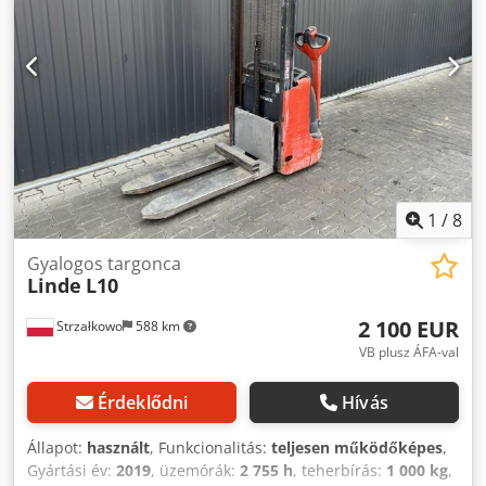
1
/
8
Gyalogos targonca
Linde
L10
2 100 EUR
Strzałkowo
588 km
VB plusz ÁFA-val
Érdeklődni
Hívás
Állapot:
használt
, Funkcionalitás:
teljesen működőképes
,
Gyártási év:
2019
, üzemórák:
2 755 h
, teherbírás:
1 000 kg
,