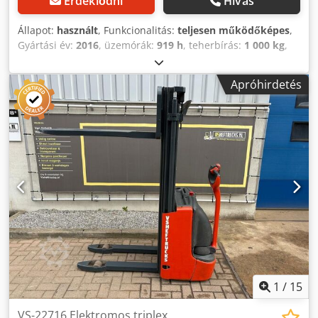
Érdeklődni
Hívás
Állapot:
használt
, Funkcionalitás:
teljesen működőképes
,
Gyártási év:
2016
, üzemórák:
919 h
, teherbírás:
1 000 kg
,
emelési magasság:
2 424 mm
, üzemanyagtípus:
elektromos
, oszlop típusa:
simplex
, építési magasság:
Apróhirdetés
1 765 mm
, hajtástípus:
Elektro
, Nagy emelőtargonca
Dkjdpfxevizxzs Ah Djr Árboc típusa: Standard Állapot:
használatra kész és teljesen működőképes Műszaki állapot:
jó
1
/
15
VS-22716 Elektromos triplex