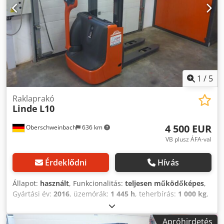
1
/
5
Raklaprakó
Linde
L10
4 500 EUR
Oberschweinbach
636 km
VB plusz ÁFA-val
Érdeklődni
Hívás
Állapot:
használt
, Funkcionalitás:
teljesen működőképes
,
Gyártási év:
2016
, üzemórák:
1 445 h
, teherbírás:
1 000 kg
,
emelési magasság:
2 924 mm
, üzemanyagtípus:
elektromos
, oszlop típusa:
simplex
, építési magasság:
Apróhirdetés