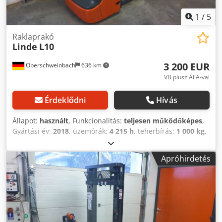
1
/
5
Raklaprakó
Linde
L10
3 200 EUR
Oberschweinbach
636 km
VB plusz ÁFA-val
Érdeklődni
Hívás
Állapot:
használt
, Funkcionalitás:
teljesen működőképes
,
Gyártási év:
2018
, üzemórák:
4 215 h
, teherbírás:
1 000 kg
,
emelési magasság:
1 462 mm
, üzemanyagtípus:
elektromos
, oszlop típusa:
simplex
, építési magasság:
Apróhirdetés
1 940 mm
, hajtástípus:
Elektro
, Nagy emelőtargonca Árboc
típusa: Mono Dodpfx Asvizxheh Dekr Állapot: használatra
kész és teljesen működőképes Műszaki állapot: jó