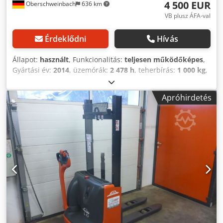
4 500 EUR
Oberschweinbach
636 km
VB plusz ÁFA-val
Érdeklődni
Hívás
Állapot:
használt
, Funkcionalitás:
teljesen működőképes
,
Gyártási év:
2014
, üzemórák:
2 478 h
, teherbírás:
1 000 kg
,
emelési magasság:
3 324 mm
, üzemanyagtípus:
elektromos
, oszlop típusa:
simplex
, építési magasság:
Apróhirdetés
2 215 mm
, hajtástípus:
Elektro
, Nagy emelőtargonca Árboc
típusa: Standard Állapot: használatra kész és teljesen
működőképes Dodpfx Aeu Ac T Doh Dskr Műszaki állapot:
jó