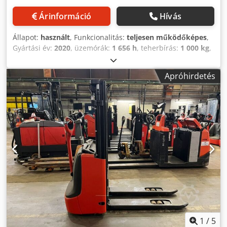
Árinformáció
Hívás
Állapot:
használt
, Funkcionalitás:
teljesen működőképes
,
Gyártási év:
2020
, üzemórák:
1 656 h
, teherbírás:
1 000 kg
,
emelési magasság:
2 424 mm
, üzemanyagtípus:
elektromos
, oszlop típusa:
simplex
, építési magasság:
Apróhirdetés
1 765 mm
, hajtástípus:
Elektro
, Gyalogos rakodógép Árboc
típusa: Standard Állapot: használatra kész és teljesen
működőképes Műszaki állapot: jó Akkumulátor: 24V
Akkumulátor típusa: Lítium-ion Dkedpsy Hnfbefx Ah Djr
1
/
5