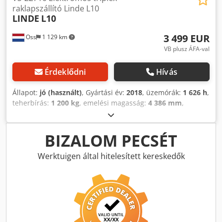
raklapszállító Linde L10
LINDE
L10
3 499 EUR
Oss
1 129 km
VB plusz ÁFA-val
Érdeklődni
Hívás
Állapot:
jó (használt)
, Gyártási év:
2018
, üzemórák:
1 626 h
,
teherbírás:
1 200 kg
, emelési magasság:
4 386 mm
,
üzemanyagtípus:
elektromos
, oszlop típusa:
triplex
,
építési magasság:
1 930 mm
, saját tömeg:
950 kg
,
futásteljesítmény:
1 626 km
, Elektromos triplex
BIZALOM PECSÉT
emelőtargonca Márka: Linde (Németország) Gyártási év:
2018 Csak 1.626 üzemóra Teherbírás: 1.200 kg Emelési
Werktuigen által hitelesített kereskedők
magasság: 4.386 mm Átjárási magasság: 1.930 mm
FREELIFT-tel felszerelve Dkodpfoy Sa Hbjx Ah Dor
Akkumulátor: karbantartásmentes zselés akkumulátor
Külső töltővel Automata töltőrendszerrel