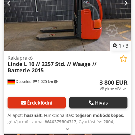
1
/
3
Raklaprakó
Linde
L 10 // 2257 Std. // Waage //
Batterie 2015
3 800 EUR
Düsseldorf
1 025 km
VB plusz ÁFA-val
Érdeklődni
Hívás
Állapot:
használt
, Funkcionalitás:
teljesen működőképes
,
gép/jármű száma:
W4X379R04317
, Gyártási év:
2004
,
üzemórák:
2 257 h
, teherbírás:
1 000 kg
, emelési
magasság:
2 520 mm
, üzemanyagtípus:
elektromos
,