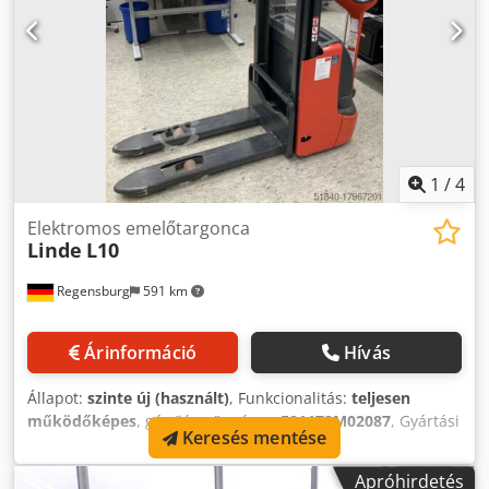
1
/
4
Elektromos emelőtargonca
Linde
L10
Regensburg
591 km
Árinformáció
Hívás
Állapot:
szinte új (használt)
, Funkcionalitás:
teljesen
működőképes
, gép/jármű száma:
F21172M02087
, Gyártási
Keresés mentése
év:
2023
, üzemórák:
915 h
, teherbírás:
1 000 kg
, emelési
magasság:
2 424 mm
, szabad emelés:
150 mm
, építési
Apróhirdetés