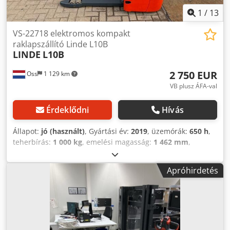
1
/
13
VS-22718 elektromos kompakt
raklapszállító Linde L10B
LINDE
L10B
2 750 EUR
Oss
1 129 km
VB plusz ÁFA-val
Érdeklődni
Hívás
Állapot:
jó (használt)
, Gyártási év:
2019
, üzemórák:
650 h
,
teherbírás:
1 000 kg
, emelési magasság:
1 462 mm
,
üzemanyagtípus:
elektromos
, oszlop típusa:
duplex
,
építési magasság:
1 930 mm
, saját tömeg:
700 kg
,
Apróhirdetés
futásteljesítmény:
650 km
, Elektromos raklapemelő Márka:
Linde (Németország) Gyártási év: 2019 Csak 651 üzemóra
Terhelhetőség: 1 000 kg Dksdpfx Aoy Saz Soh Dor Emelési
magasság: 1 462 mm Áthajtási magasság: 1 930 mm
FREELIFT felszereltséggel Akkumulátor: külső töltővel
Automata töltőrendszer