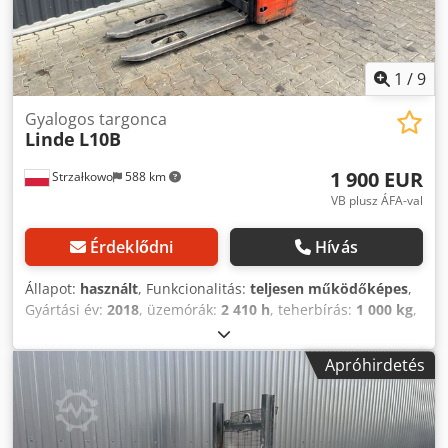
1
/
9
Gyalogos targonca
Linde
L10B
1 900 EUR
Strzałkowo
588 km
VB plusz ÁFA-val
Érdeklődni
Hívás
Állapot:
használt
, Funkcionalitás:
teljesen működőképes
,
Gyártási év:
2018
, üzemórák:
2 410 h
, teherbírás:
1 000 kg
,
emelési magasság:
2 424 mm
, üzemanyagtípus:
elektromos
, oszlop típusa:
simplex
, építési magasság:
Apróhirdetés
1 690 mm
, hajtástípus:
Elektro
, Gyalogos rakodógép Árboc
típusa: Standard Állapot: használatra kész és teljesen
működőképes Műszaki állapot: jó Dedpfxjzrq Rno Ah Dokr
Akkumulátor: 24V