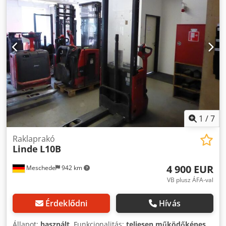
jó
1
/
7
Raklaprakó
Linde
L10B
4 900 EUR
Meschede
942 km
VB plusz ÁFA-val
Érdeklődni
Hívás
Állapot:
használt
, Funkcionalitás:
teljesen működőképes
,