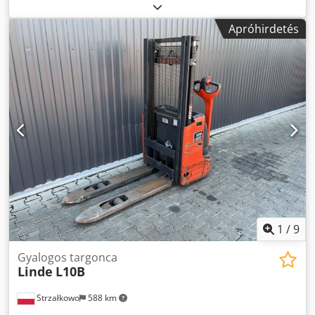
emelési magasság:
1 462 mm
, üzemanyagtípus:
elektromos
, oszlop típusa:
simplex
, építési magasság:
Apróhirdetés
1 940 mm
, hajtástípus:
Elektro
, Vontatható targoncához
Oszloptípus: Mono Állapot: Használatra kész és teljesen
működőképes Dksdpfx Ahsy Si U Uo Dsr Műszaki állapot: jó
Akkumulátor feszültség: 24V
1
/
9
Gyalogos targonca
Linde
L10B
Strzałkowo
588 km