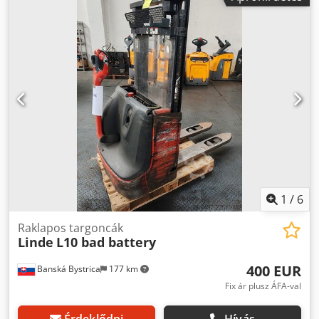
tömeg: 728 kg Emelési kapacitás: 1 000 kg CE-jelölés: igen
Műszaki állapot: nagyon jó Optikai állapot: nagyon jó
Dsdew U Anropfx Ah Djkr Általános Gyártási ország:
Németország Állapot CE-típus: CE
1
/
6
Raklapos targoncák
Linde
L10 bad battery
400 EUR
Banská Bystrica
177 km
Fix ár plusz ÁFA-val