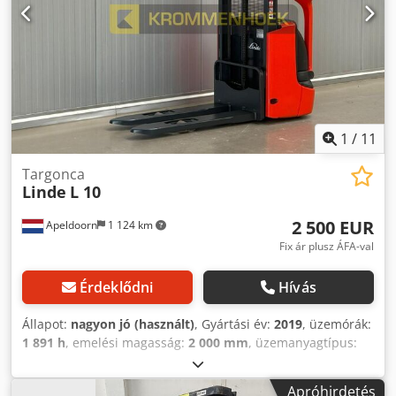
1
/
11
Targonca
Linde
L 10
2 500 EUR
Apeldoorn
1 124 km
Fix ár plusz ÁFA-val
Érdeklődni
Hívás
Állapot:
nagyon jó (használt)
, Gyártási év:
2019
, üzemórák:
1 891 h
, emelési magasság:
2 000 mm
, üzemanyagtípus:
elektromos
, teljes magasság:
1 940 mm
, teljes hossz:
1 800 mm
, teljes szélesség:
800 mm
, szín:
egyéb
, Saját
Apróhirdetés