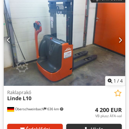
2 015 mm
, hajtástípus:
Elektro
, Nagy emelőtargonca Árboc
típusa: Standard Djdpfsvizxnex Ah Dokr Állapot:
használatra kész és teljesen működőképes Műszaki állapot:
jó
1
/
4
Raklaprakó
Linde
L10
4 200 EUR
Oberschweinbach
636 km
VB plusz ÁFA-val