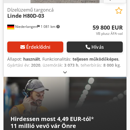
Dízelüzemű targoncá
Linde
H80D-03
59 800 EUR
Niederlangen
1 081 km
VB plusz ÁFA-val
Érdeklődni
Hívás
Állapot:
használt
, Funkcionalitás:
teljesen működőképes
,
Gyártási év:
2020
, üzemórák:
3 073 h
, teherbírás:
8 000 kg
,
emelési magasság:
4 850 mm
, üzemanyagtípus:
dízel
,
oszlop típusa:
triplex
, építési magasság:
2 970 mm
,
hajtástípus:
Diesel
, dízelüzemű targoncák villásoszlop
típusa: háromszoros állapot: használatra kész és teljesen
működőképes műszaki állapot: jó Csdpfx Aezn Dccenusrf 3.
szelep, teljes zárt fülke
Hirdessen most 4,49 EUR-tól
*
11 millió vevő
vár Önre