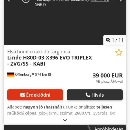
1
/
11
Első homlokrakodó targonca
Linde
H80D-03-X396 EVO TRIPLEX
- ZVG/SS - KABI
39 000 EUR
Offenburg
874 km
VB plusz ÁFA-val
Érdeklődni
Hívás
Állapot:
nagyon jó (használt)
, Funkcionalitás:
teljesen
működőképes
, gép/jármű száma:
26007/1
, Gyártási év:
2017
, üzemórák:
12 920 h
, teherbírás:
8 000 kg
, emelési
magasság:
5 600 mm
, teher súlypontja:
600 mm
,
Apróhirdetés