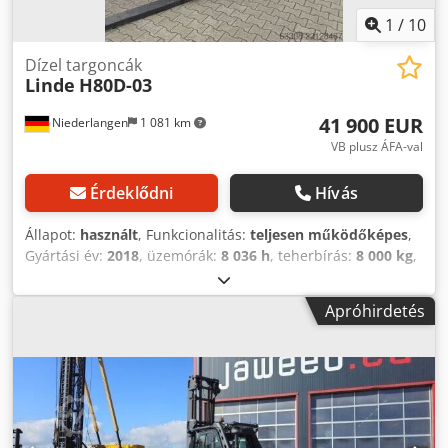
1
/
10
Dízel targoncák
Linde
H80D-03
41 900 EUR
Niederlangen
1 081 km
VB plusz ÁFA-val
Érdeklődni
Hívás
Állapot:
használt
, Funkcionalitás:
teljesen működőképes
,
Gyártási év:
2018
, üzemórák:
8 036 h
, teherbírás:
8 000 kg
,
emelési magasság:
4 450 mm
, üzemanyagtípus:
dízel
,
oszlop típusa:
simplex
, építési magasság:
3 360 mm
,
Apróhirdetés
hajtástípus:
Diesel
, dízel targoncák Árboc típusa: Standard
Állapot: Használatra kész és teljesen működőképes Műszaki
állapot: jó Credpfxezdl Ixo Anujf Oldalmozgató,
villapozicionáló, 3. szelep, 4. szelep, fűtés, koromszűrő,
teljes utastér, klíma,