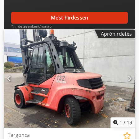
Most hirdessen
*hirdetésenként/hónap
Apróhirdetés
1
/
19
Targonca