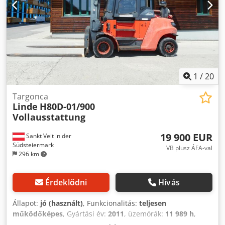
1
/
20
Targonca
Linde
H80D-01/900
Vollausstattung
19 900 EUR
Sankt Veit in der
Südsteiermark
VB plusz ÁFA-val
296 km
Érdeklődni
Hívás
Állapot:
jó (használt)
, Funkcionalitás:
teljesen
működőképes
, Gyártási év:
2011
, üzemórák:
11 989 h
,
teherbírás:
8 000 kg
, emelési magasság:
3 750 mm
, teher