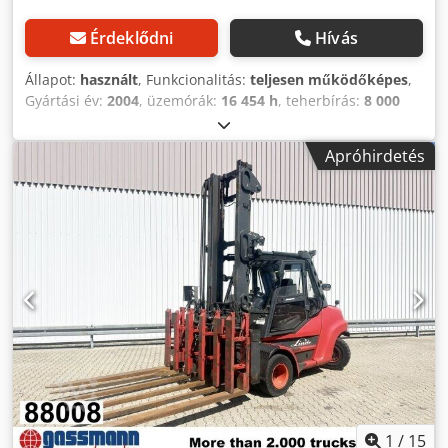
Érdeklődni
Hívás
Állapot:
használt
, Funkcionalitás:
teljesen működőképes
,
Gyártási év:
2004
, üzemórák:
16 454 h
, teherbírás:
8 000
kg
, emelési magasság:
4 100 mm
, üzemanyagtípus:
dízel
,
oszlop típusa:
simplex
, építési magasság:
3 170 mm
,
Apróhirdetés
teljesítmény:
115 kW (156,36 LE)
, villakeret szélessége:
2 000 mm
, villa hossza:
2 000 mm
, saját tömeg:
11 500 kg
,
teljes hossz:
3 400 mm
, hajtástípus:
Diesel
, építési
szélesség:
2 230 mm
, Dízel targoncá Teher súlypont: 600
Villa szélesség: 150 mm Villa vastagság: 60 mm ISO osztály:
ISO osztály 4 = 5.000 - 10.000 kg Oszlop típus: Standard
Váltó: Hidrosztatikus Sebesség osztály: 20 Állapot:
Felújított, garancia nélkül Műszaki állapot: nagyon jó
Crodpex Nkwfsfx Anujf Első abroncsok típusa:
Szuperelasztikus Első abroncsok mérete: 8.25-15 Hátsó
abroncsok típusa: Szuperelasztikus Hátsó abroncsok
mérete: 300-15 Leírás: leolvasott üzemóra, megtekintés
egyeztetéssel, szállítás lehetséges További kérdések esetén
telefonon. Oldalmozgató, 3. szelep, 4. szelep, hátsó
1
/
15