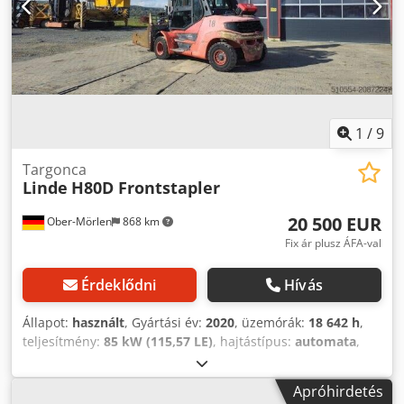
1
/
9
Targonca
Linde
H80D Frontstapler
20 500 EUR
Ober-Mörlen
868 km
Fix ár plusz ÁFA-val
Érdeklődni
Hívás
Állapot:
használt
, Gyártási év:
2020
, üzemórák:
18 642 h
,
teljesítmény:
85 kW (115,57 LE)
, hajtástípus:
automata
,
További információért forduljon Emal Jaweedhez. Targonca
/ Homlokvillás targonca, márka: Linde, típus: H80D-03/900,
Apróhirdetés
gyártási év: 2020.11, üzemóra: 18 642 h, teljesítmény: 85