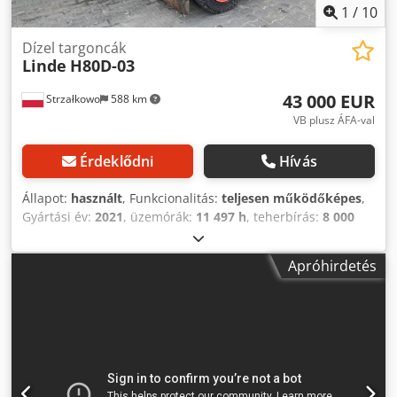
1
/
10
Dízel targoncák
Linde
H80D-03
43 000 EUR
Strzałkowo
588 km
VB plusz ÁFA-val
Érdeklődni
Hívás
Állapot:
használt
, Funkcionalitás:
teljesen működőképes
,
Gyártási év:
2021
, üzemórák:
11 497 h
, teherbírás:
8 000
kg
, emelési magasság:
4 150 mm
, üzemanyagtípus:
dízel
,
oszlop típusa:
simplex
, építési magasság:
3 230 mm
,
Apróhirdetés
hajtástípus:
Diesel
, Dízel targoncák Oszlop típusa:
Standard Állapot: Üzemkész és teljesen működőképes
Credpfxeymhqcj Anuef Műszaki állapot: jó Leírás: Kamera
3. szelep, 4. szelep, fűtés, teljesen zárt fülke,
klímaberendezés,