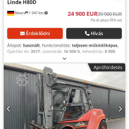
Linde
H80D
24 900 EUR
Moers
1 047 km
39 900 EUR
Fix ár plusz ÁFA-val
Érdeklődni
Hívás
Állapot:
használt
, Funkcionalitás:
teljesen működőképes
,
Gyártási év:
2017
, üzemórák:
16 000 h
, teherbírás:
8 000
kg
, emelési magasság:
845 mm
, üzemanyagtípus:
dízel
,
oszlop típusa:
triplex
, villa hossza:
240 mm
, Következő
Apróhirdetés
ajánlatunk van: LINDE H80 targoncát, homlokvillás
targoncát kínálunk, üzemképes állapotban H80D 4 kerekű
dízel targonca használt gyártási év: 2017 Cedpfx
Aoxxkypsnuorf Az ajánlat kizárólag vállalkozóknak,
kereskedőknek, közintézményeknek és egyházi
intézményeknek szól! Különböző átvételekből kínálunk
termékeket, amelyeket a lehető legpontosabban írunk le,
és részletes fényképeket mellékelünk. További információ
megadása a termékről nem lehetséges. Amennyiben az
ajánlatban nincs más feltüntetve, használt áruról van szó.