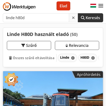
Elad
Keresés
Linde H80D használt eladó
(50)
Szűrő
Relevancia
Linde
H80D
H
Összes szűrő eltávolítása
Apróhirdetés