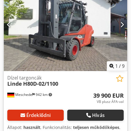
Anuof Oszlop típusa: triplex Állapot: Üzemkész és teljesen
működőképes Műszaki állapot: nagyon jó Első gumiabroncs
típusa: superelastikus Első gumiabroncs állapota: 80 - 100
% Hátsó gumiabroncs típusa: superelastikus Hátsó
gumiabroncs állapota: 60 - 80 % Leírás: Oldalmozgató,
villaállító berendezés, 3. szelep, 4. szelep, munkalámpa
hátul, munkalámpa elöl, fűtés, STVZO, teljes kabin, joystick,
LED, ülés,
1
/
9
Dízel targoncák
Linde
H80D-02/1100
39 900 EUR
Meschede
942 km
VB plusz ÁFA-val
Érdeklődni
Hívás
Állapot:
használt
, Funkcionalitás:
teljesen működőképes
,