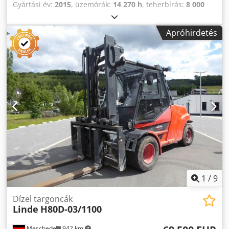
Gyártási év:
2015
, üzemórák:
14 270 h
, teherbírás:
8 000
kg
, emelési magasság:
5 450 mm
, szabad emelés:
1 500
mm
, üzemanyagtípus:
dízel
, oszlop típusa:
triplex
,
Apróhirdetés
hajtástípus:
Diesel
, Dízel targoncá Teher súlypontja: 1100
ISO-osztály: ISO 4. osztály = 5.000 - 10.000 kg Oszlop
típusa: Triplex Crsdpfxey Scgws Anusf Állapot: Üzemkész
és teljesen működőképes Műszaki állapot: jó Első
gumiabroncs típusa: superelastikus Első gumiabroncs
állapota: 60–80% Hátsó gumiabroncs típusa:
superelastikus Hátsó gumiabroncs állapota: 40–60% Leírás:
3. szelep, 4. szelep, hátsó munkalámpák, első
munkalámpák, fűtés, teljes kabin, joystick, ülés,
1
/
9
Dízel targoncák
Linde
H80D-03/1100
Meschede
942 km