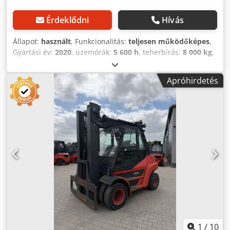
Érdeklődni
Hívás
Állapot:
használt
, Funkcionalitás:
teljesen működőképes
,
Gyártási év:
2020
, üzemórák:
5 600 h
, teherbírás:
8 000 kg
,
üzemanyagtípus:
dízel
, oszlop típusa:
triplex
, hajtástípus:
Diesel
, dízelüzemű targoncák villásoszlop típusa: triplex
Apróhirdetés
állapot: azonnal használatba vehető és teljesen
működőképes műszaki állapot: jó Cedpfezn Dciex Anuerf 3.
szelep, hátsó munkalámpa, elülső munkalámpa, fűtés,
STVZO (német közúti közlekedési törvény), zárt vezetőfülke
1
/
10