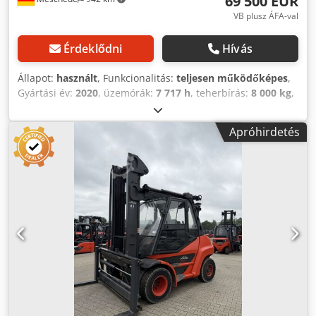
69 500 EUR
VB plusz ÁFA-val
Érdeklődni
Hívás
Állapot:
használt
, Funkcionalitás:
teljesen működőképes
,
Gyártási év:
2020
, üzemórák:
7 717 h
, teherbírás:
8 000 kg
,
emelési magasság:
3 750 mm
, szabad emelés:
150 mm
,
üzemanyagtípus:
dízel
, oszlop típusa:
simplex
, építési
Apróhirdetés
magasság:
3 230 mm
, hajtástípus:
Diesel
, Dízel targoncá
Teher súlypont: 1100 ISO osztály: ISO osztály 4 = 5.000 -
10.000 kg Oszloptípus: Standard Állapot: Azonnal
bevethető és teljesen működőképes Műszaki állapot: jó Első
gumik típusa: levegős Első gumik állapota: 60 - 80 % Hátsó
gumik típusa: levegős Hátsó gumik állapota: 60 - 80 %
Leírás: Oldalmozgató, villaállító szerkezet, Codoy N E
Hbepfx Anuorf 3. szelep, 4. szelep, hátsó munkalámpa,
első munkalámpa, fűtés, teljes kabin, joystick, ülés,