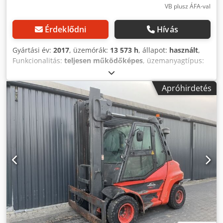
VB plusz ÁFA-val
Érdeklődni
Hívás
Gyártási év:
2017
, üzemórák:
13 573 h
, állapot:
használt
,
Funkcionalitás:
teljesen működőképes
, üzemanyagtípus:
dízel
, emelési magasság:
6 050 mm
, oszlop típusa:
simplex
, építési magasság:
4 350 mm
, hajtástípus:
Diesel
,
Apróhirdetés
teherbírás:
8 000 kg
, Dízel targonca ISO osztály: ISO 4
osztály = 5.000 - 10.000 kg. Árboc típusa: szabványos
Állapot: használatra kész és teljesen működőképes Műszaki
állapot: jó Oldalváltó, villapozicionáló, 3. szelep, 4. szelep,
fűtés, teljes fülke, légkondicionáló, Cjdpfx Aovyv Ewjnujrf