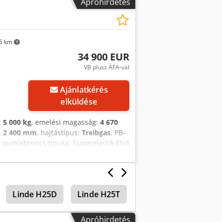
Apróhirdetés
mm, oldaltolóval szerelt villaállító,
árt kabin fűtéssel (bal oldali ajtó
 pneumatikus gumiabroncsok, hátul SE-
űszaki állapot eladáskor: A targoncát
5 km
sga hiánytalanul új! Szállítás:
34 900 EUR
VB plusz ÁFA-val
Ajánlatkérés
elküldése
:
5 000 kg
, emelési magasság:
4 670
:
2 400 mm
, hajtástípus:
Treibgas
, PB-
 gumiabroncs típusa: Superelastik Első
tik Hátsó gumiabroncs állapota: 0–20%
Linde H25D
Linde H25T
Négykerekű targonc
Apróhirdetés