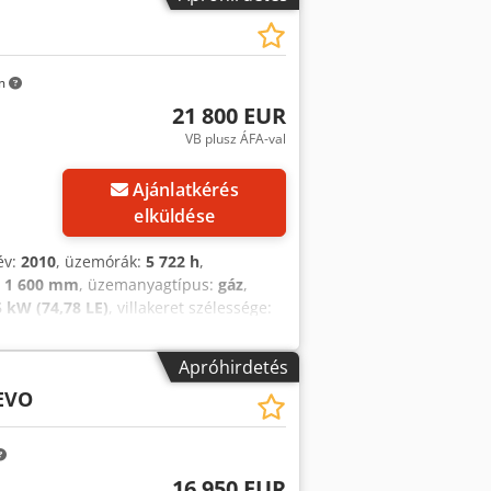
km
21 800 EUR
VB plusz ÁFA-val
Ajánlatkérés
elküldése
év:
2010
, üzemórák:
5 722 h
,
:
1 600 mm
, üzemanyagtípus:
gáz
,
5 kW (74,78 LE)
, villakeret szélessége:
us:
Treibgas
, építési szélesség:
1 450
 3. osztály = 2.500 - 4.999 kg Oszlop
Apróhirdetés
t: Üzemképes és teljesen működőképes
EVO
 Első abroncsok mérete: 300-15 Hátsó
Leírás: leolvasott üzemóra,
 szívesen segítünk, tel. Dedszcr E
, első munkalámpa, tetőborítás,
16 950 EUR