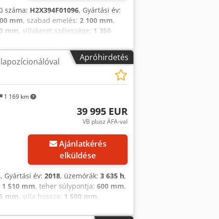
mű száma:
H2X394F01096
, Gyártási év:
300 mm
, szabad emelés:
2 100 mm
,
00 mm
, villakeret szélessége:
1 350
000 mm
, hajtástípus:
Treibgas
, építési
eher súlypont: 500 Villa szélesség:
Apróhirdetés
lapozícionálóval
4.999 kg Oszloptípus: Triplex Állapot:
on jó Gumi elöl típus: Superelastik
pus: Superelastik Gumi hátul méret:
 szelep, Dodpfow Tf Hnox Aqpjck
1 169 km
39 995 EUR
VB plusz ÁFA-val
Ajánlatkérés
elküldése
s
, Gyártási év:
2018
, üzemórák:
3 635 h
,
:
1 510 mm
, teher súlypontja:
600 mm
,
26 mm
, villa hossza:
1 500 mm
,
yörű Linde H50 gázos A targonca kiváló
35 - Triplex oszlop 1510 mm szabad