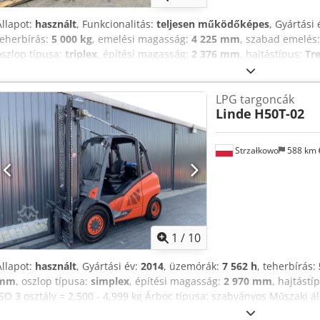
Állapot:
használt
, Funkcionalitás:
teljesen működőképes
, Gyártási 
teherbírás:
5 000 kg
, emelési magasság:
4 225 mm
, szabad emelés
oszlop típusa:
triplex
, építési magasság:
2 376 mm
, hajtástípus:
Tr
osztály: ISO osztály 3 = 2.500 - 4.999 kg Oszlop típusa: Triplex Álla
működőképes Műszaki állapot: jó Leírás: Fél fülke Oldalmozgató, Dod
LPG targoncák
szelep,
Linde
H50T-02
Strzałkowo
588 km
1
/
10
Állapot:
használt
, Gyártási év:
2014
, üzemórák:
7 562 h
, teherbírás:
mm
, oszlop típusa:
simplex
, építési magasság:
2 970 mm
, hajtástí
ISO 3 osztály = 2,500 - 4,999 kg Árboc típusa: szabványos Műszaki álla
villapozicionáló, Dcsdpfxst S Rngo Aqpjk