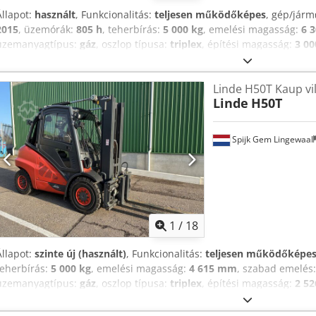
Állapot:
használt
, Funkcionalitás:
teljesen működőképes
, gép/jár
2015
, üzemórák:
805 h
, teherbírás:
5 000 kg
, emelési magasság:
6 
üzemanyagtípus:
gáz
, oszlop típusa:
triplex
, építési magasság:
3 0
mm
, villa hossza:
1 200 mm
, saját tömeg:
6 300 kg
, teljes hossz:
3 
szélesség:
1 450 mm
, PB-gázos targoncá Alvázszám: H2X394F01096 T
Linde H50T Kaup vil
130 mm Villa vastagság: 600 mm ISO osztály: ISO osztály 3 = 2.500 - 
Linde
H50T
azonnal használható és teljesen működőképes Műszaki állapot: nagy
Gumi elöl méret: 300-15 Gumi elöl állapot: 80 - 100% Gumi hátul tí
250/70-15 Gumi hátul állapot: 40 - 60% Oldalmozgató, 3. szelep, 4.
Spijk Gem Lingewaal
Védőkeret
1
/
18
Állapot:
szinte új (használt)
, Funkcionalitás:
teljesen működőképe
teherbírás:
5 000 kg
, emelési magasság:
4 615 mm
, szabad emelés
üzemanyagtípus:
gáz
, oszlop típusa:
triplex
, építési magasság:
2 5
Felszereltség:
fülke, oldaleltolás, raklapvillák, világítás
, Eladó gyön
állapotban van, tényleg újszerű! - Gyártási év: 2018 - Üzemóra: 36