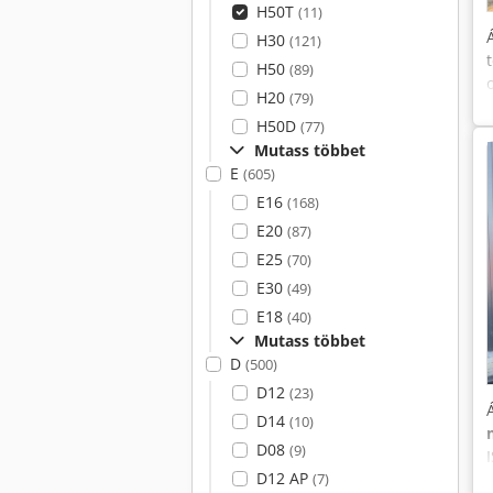
H50T
(11)
H30
(121)
H50
(89)
H20
(79)
H50D
(77)
Mutass többet
E
(605)
E16
(168)
E20
(87)
E25
(70)
E30
(49)
E18
(40)
Mutass többet
D
(500)
D12
(23)
D14
(10)
D08
(9)
D12 AP
(7)