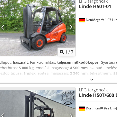
LPG targoncák
Linde
H50T-01
Neubörger
1 074 
1
/
7
Állapot:
használt
, Funkcionalitás:
teljesen működőképes
, Gyártási 
teherbírás:
5 000 kg
, emelési magasság:
4 500 mm
, szabad emelés
oszlop típusa:
triplex
, építési magasság:
2 340 mm
, teljesítmény:
5
1 350 mm
, saját tömeg:
7 145 kg
, teljes hossz:
3 100 mm
, hajtástíp
mm
, PB-gázüzemű targoncá Teher súlypont: 500 mm ISO osztály: ISO
LPG targoncák
típus: Triplex Hajtómű: Hidrosztatikus Sebesség osztály: 20 Állapo
Linde
H50T/600 
Műszaki állapot: nagyon jó Első abroncsok típusa: Szuperelasztikus
abroncsok típusa: Szuperelasztikus Hátsó abroncsok mérete: 250-15 
megtekintés egyeztetés alapján, szállítás megoldható, kérdés esetén
Dortmund
992 km
Aopfx Aqpjck Oldalmozgató, 3. szelep, 4. szelep, hátsó munkalámpa