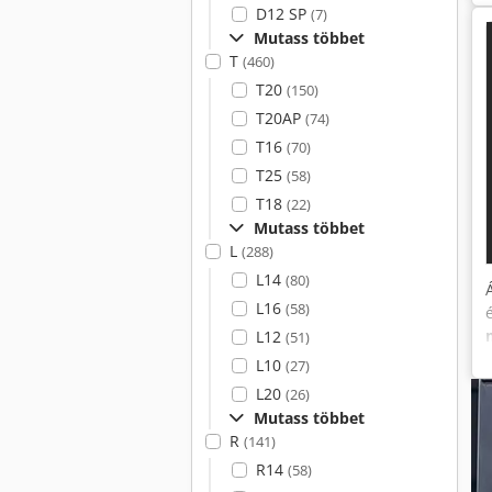
D12 SP
(7)
Mutass többet
T
(460)
T20
(150)
T20AP
(74)
T16
(70)
T25
(58)
T18
(22)
Mutass többet
L
(288)
L14
(80)
L16
(58)
L12
(51)
L10
(27)
L20
(26)
Mutass többet
R
(141)
R14
(58)