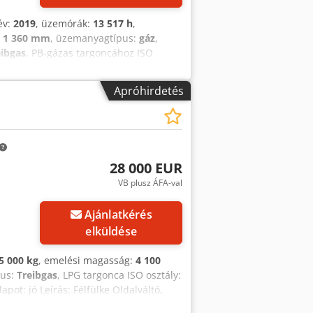
év:
2019
, üzemórák:
13 517 h
,
:
1 360 mm
, üzemanyagtípus:
gáz
,
eibgas
, PB-gázas targoncához ISO
pot: Üzemképes és teljesen
pfxexi Emrj Aqpsck 3. szelep, 4.
Apróhirdetés
28 000 EUR
VB plusz ÁFA-val
Ajánlatkérés
elküldése
5 000 kg
, emelési magasság:
4 100
pus:
Treibgas
, LPG targonca ISO osztály:
pot: jó Leírás: Félfülke Oldalváltó,