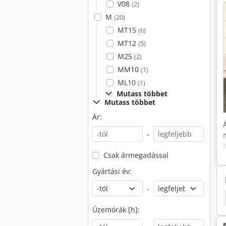
V08
(2)
M
(20)
MT15
(6)
MT12
(5)
M25
(2)
MM10
(1)
ML10
(1)
Mutass többet
Mutass többet
Ár:
-
Csak ármegadással
Gyártási év:
-
Hyster H8.0Fts
Hyster H2.0Fts
Hyster P1.8
Üzemórák [h]: