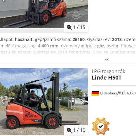
szélvédő, félkabinnal, fűtés, mágnesszelep, teljes kabinnal, teljes s
villogó, ablaktörlő, ülésfűtés, LED, ülés, dupla gázpalackkal
1
/
15
Állapot:
használt
, gép/jármű száma:
26160
, Gyártási év:
2018
, üzem
emelési magasság:
4 400 mm
, üzemanyagtípus:
gáz
, oszlop típusa:
Készülék adatai: Gyártási év: 2018 Teherbírás: 5000 kg Emelési ma
13578 h Oszlop típusa: Standard Oszlop magassága: 3140 mm Hossz
2430 mm Üzemi tömeg: 7060 kg ---- Felszereltség: * Védőtető * 3. s
LPG targoncák
Munkalámpa hátul ---- További információ a gépről: Bluespot Tolat
Linde
H50T
---- Az üzemóra-értékek általában leolvasott adatok. Szívesen kínálu
További 250–300 targonca, adapter és seprőgép azonnal elérhető. T
örömmel megvásároljuk. Kérdése van? Ügyfélszolgálatunk 7:30 és 16:
Oldenburg
1 040 k
jelentkezését! We speak English. Az előzetes értékesítés és a tévedé
értékesítés esetén a készüléket jelenlegi állapotában, felújítás nélkü
jellegűek, a tévedés és változtatás jogát fenntartjuk.
1
/
10