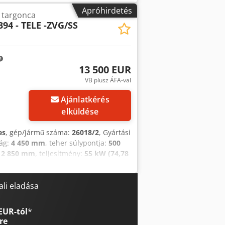
Apróhirdetés
 targonca
94 - TELE -ZVG/SS
13 500 EUR
VB plusz ÁFA-val
Ajánlatkérés
elküldése
es
, gép/jármű száma:
26018/2
, Gyártási
ság:
4 450 mm
, teher súlypontja:
500
:
2 850 mm
, teljesítmény:
55 kW (74,78
600 mm
, Első gumiabroncs típusa:
umi abroncsok (fekete)
, saját tömeg:
s, szorító, világítás
li eladása
, Tele szabad
0 mm, oldaltolóval ellátott
rint, LED munkalámpák elöl és hátul,
EUR-tól
*
 motor, kétpedálos lábvezérlés, 6 db SE-
re