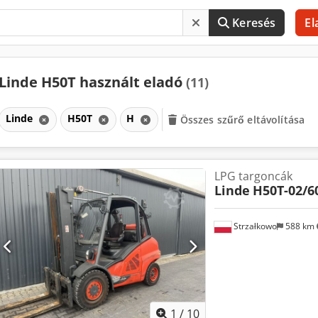
Keresés
El
Linde H50T használt eladó
(11)
Linde
H50T
H
Összes szűrő eltávolítása
LPG targoncák
Linde
H50T-02/6
Strzałkowo
588 km
1
/
10