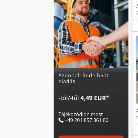
Azonnali linde h50t
eladás
-tól/-től
4,49 EUR
*
Tájékozódjon most
+49 201 857 861 80