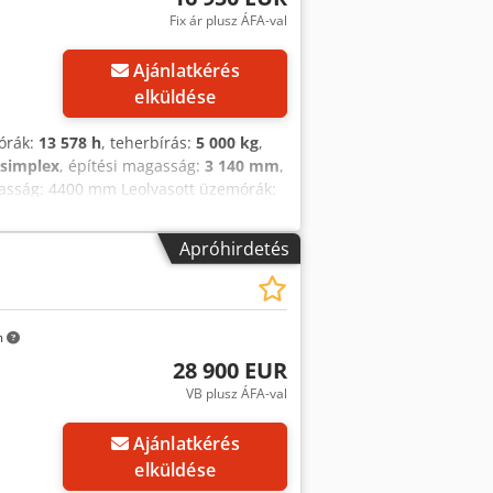
zabademelés, belső tükör, joystick,
Fix ár plusz ÁFA-val
Ajánlatkérés
elküldése
órák:
13 578 h
, teherbírás:
5 000 kg
,
simplex
, építési magasság:
3 140 mm
,
gasság: 4400 mm Leolvasott üzemórák:
/szélesség/magasság: 3196 / 1448 /
zelep * Félfülke * Munkalámpa elöl *
Apróhirdetés
ásjelző Villogó Dcsdpfx Aexm S Dfoqpok
nk Önnek megfelelő szállítást is.
ermészetesen bérlésre is! Régi gépét
00 óra között elérhető. Várjuk
m
s jogát fenntartjuk. Kereskedői
28 900 EUR
l adjuk el. Az adatok tájékoztató
VB plusz ÁFA-val
Ajánlatkérés
elküldése