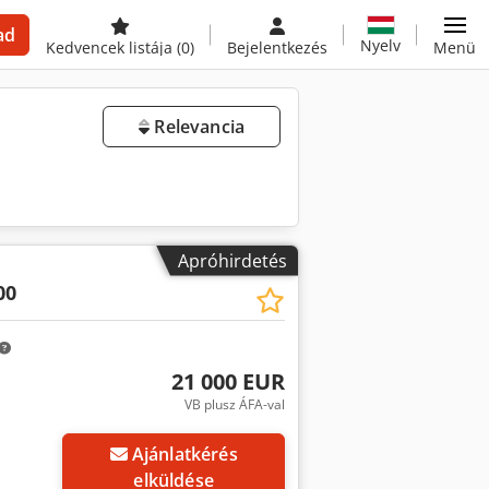
ad
Nyelv
Kedvencek listája
(0)
Bejelentkezés
Menü
Relevancia
Apróhirdetés
00
21 000 EUR
VB plusz ÁFA-val
Ajánlatkérés
elküldése