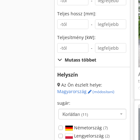
-
Teljes hossz [mm]:
-
Teljesítmény [kW]:
-
Mutass többet
Helyszín
Az Ön észlelt helye:
Magyarország
(módosítani)
sugár:
Korlátlan
(11)
Németország
(7)
Lengyelország
(2)