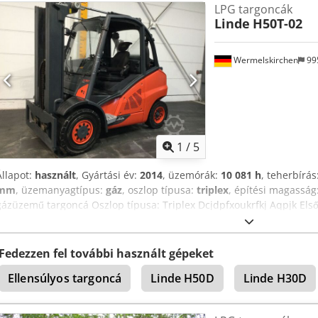
LPG targoncák
rálátású oszlop, építési magasság: 2850 mm, emelési magasság: 4450 
Linde
H50T-02
STVO szerinti közúti világítás, elöl-hátul LED munkalámpák, teljesen z
hiányzik!), VW gázüzemű motor, dupla pedálos lábvezérlés, elöl 4x
abroncsok, kezelési útmutató mellékelve. Dodpfxsy I Dn Us Aqpock M
Wermelskirchen
99
műszakilag felújították! Nagy karbantartás frissen elvégezve! UVV viz
kifogástalan állapotban! 20 év szakmai tapasztalat!
1
/
5
Állapot:
használt
, Gyártási év:
2014
, üzemórák:
10 081 h
, teherbírás
mm
, üzemanyagtípus:
gáz
, oszlop típusa:
triplex
, építési magasság
gázüzemű targoncá Oszlop típusa: Triplex Dcjdpfxoukrfkj Aqpjk Első
gumiabroncs állapota: 0–20% Hátsó gumiabroncs típusa: Superelas
Dupla gázpalacktartó,
Fedezzen fel további használt gépeket
Ellensúlyos targoncá
Linde H50D
Linde H30D