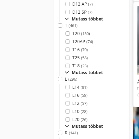
D12 AP
(7)
D12 SP
(7)
Mutass többet
T
(461)
T20
(150)
T20AP
(74)
T16
(70)
T25
(58)
T18
(23)
Mutass többet
L
(296)
L14
(81)
L16
(58)
L12
(57)
L10
(28)
L20
(26)
Mutass többet
R
(141)