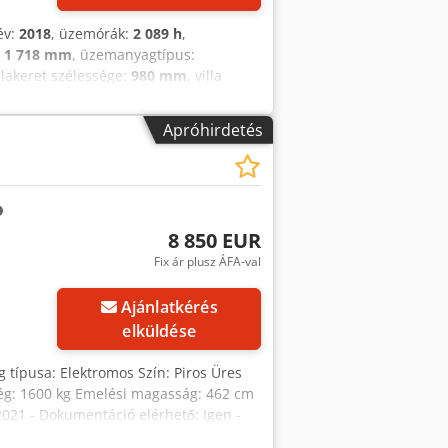
év:
2018
, üzemórák:
2 089 h
,
:
1 718 mm
, üzemanyagtípus:
illakeret szélessége:
980 mm
, villa
rgoncák Terhelés súlypontja: 500 Djdpfx
és teljesen működőképes Műszaki
Apróhirdetés
roncs típusa: szuperrugalmas
gyártási éve: 2018 Oldalra toló
ó munkafény, elülső munkafény,
ör, egypedálos vezérlés, műanyag
), hátsó biztonsági jelzőfény
8 850 EUR
Fix ár plusz ÁFA-val
Ajánlatkérés
elküldése
 típusa: Elektromos Szín: Piros Üres
ség: 1600 kg Emelési magasság: 462 cm
2021 - Dokumentáció elérhető: Igen -
240 - Üzemórák: 13226 - Emelőképesség: