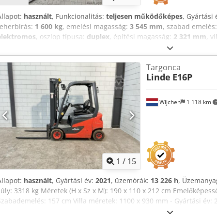
Állapot:
használt
, Funkcionalitás:
teljesen működőképes
, Gyártási 
teherbírás:
1 600 kg
, emelési magasság:
3 545 mm
, szabad emelés
elektromos
, oszlop típusa:
duplex
, építési magasság:
2 321 mm
, v
hossza:
1 200 mm
, hajtástípus:
Elektro
, Elektromos, négykerekű ta
Ahjznplcezjck Osztályozó típus: Duplex Állapot: Használatra kész 
Targonca
állapot: jó Első gumiabroncs típusa: szuperrugalmas Hátsó gumiab
Linde
E16P
Akkumulátor feszültsége: 48 V Akkumulátor típusa: PzS Akkumulátor 
szerkezet, 3. hidraulika-csatlakozó, 4. hidraulika-csatlakozó, háts
tetőburkolat, szélvédő, STVZO-megfelelőség, belső tükör, külső tük
Wijchen
1 118 km
üléspárna, STVZO-felszerelés, elülső biztonsági jelzőfény (Blue Spot
(TruckSpot)
1
/
15
Állapot:
használt
, Gyártási év:
2021
, üzemórák:
13 226 h
, Üzemanyag
súly: 3318 kg Méretek (H x Sz x M): 190 x 110 x 212 cm Emelőképes
Szabademelés: 157 cm Villa méretek: 1100 x 930 mm - Gyártási év: 
CE jelölés: Igen - CE tanúsítvány: Nincs - Sorozatszám: C11275Y02