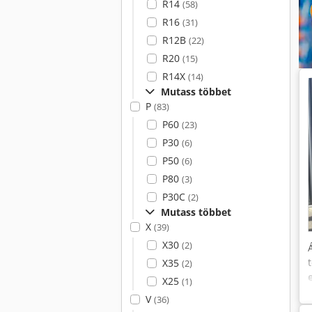
R14
(58)
R16
(31)
R12B
(22)
R20
(15)
R14X
(14)
Mutass többet
P
(83)
P60
(23)
P30
(6)
P50
(6)
P80
(3)
P30C
(2)
Mutass többet
X
(39)
X30
(2)
X35
(2)
X25
(1)
V
(36)