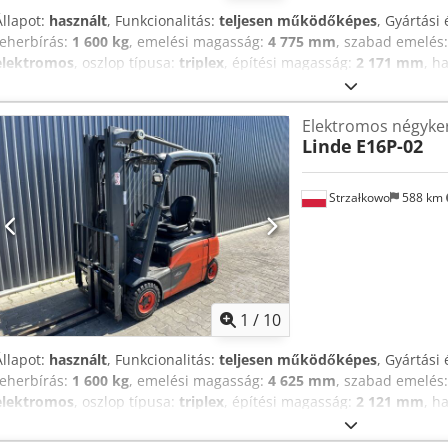
Állapot:
használt
, Funkcionalitás:
teljesen működőképes
, Gyártási 
teherbírás:
1 600 kg
, emelési magasság:
4 775 mm
, szabad emelés
elektromos
, oszlop típusa:
triplex
, építési magasság:
2 171 mm
, h
targoncá ISO osztály: ISO osztály 2 = 1.000 - 2.500 kg Dcedpfx Ahjx E
azonnal munkára fogható, teljesen működőképes Műszaki állapot: j
Elektromos négyke
Akkumulátor gyártási éve: 2017 Oldalmozgató, 3. szelep,
Linde
E16P-02
Strzałkowo
588 km
1
/
10
Állapot:
használt
, Funkcionalitás:
teljesen működőképes
, Gyártási 
teherbírás:
1 600 kg
, emelési magasság:
4 625 mm
, szabad emelés
elektromos
, oszlop típusa:
triplex
, építési magasság:
2 121 mm
, h
targonca ISO osztály: ISO 2. osztály = 1000 - 2500 kg Árboc típusa: T
teljesen működőképes Dodewn Aapopfx Ahzeck Műszaki állapot: jó 