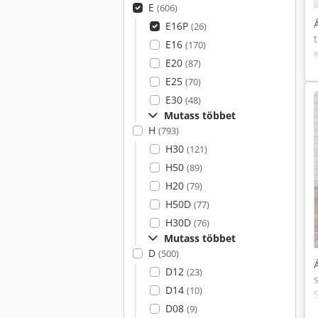
E
(606)
E16P
(26)
E16
(170)
E20
(87)
E25
(70)
E30
(48)
Mutass többet
H
(793)
H30
(121)
H50
(89)
H20
(79)
H50D
(77)
H30D
(76)
Mutass többet
D
(500)
D12
(23)
D14
(10)
D08
(9)