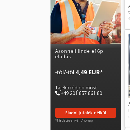
Azonnali linde e16p
eladás
-tól/-től
4,49 EUR
*
Tájékozódjon most
+49 201 857 861 80
eladni jutalék nélkül
*hirdetésenként/hónap