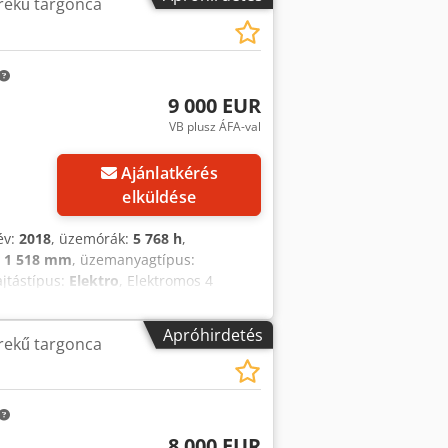
rekű targonca
9 000 EUR
VB plusz ÁFA-val
Ajánlatkérés
elküldése
év:
2018
, üzemórák:
5 768 h
,
:
1 518 mm
, üzemanyagtípus:
ajtástípus:
Elektro
, Elektromos 4
loptípus: Duplex Állapot: Üzemképes és
 48V Akkumulátor gyártási éve: 2025
Apróhirdetés
rekű targonca
8 000 EUR