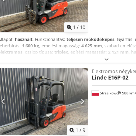
1
/
10
Állapot:
használt
, Funkcionalitás:
teljesen működőképes
, Gyártási 
teherbírás:
1 600 kg
, emelési magasság:
4 625 mm
, szabad emelés
elektromos
, oszlop típusa:
triplex
, építési magasság:
2 121 mm
, h
targonca ISO osztály: ISO 2. osztály = 1.000 - 2.500 kg Djdpoy T Am T
Állapot: használatra kész és teljesen működőképes Műszaki állapot: 
Elektromos négyke
villapozicionáló, 3. szelep, 4. szelep,
Linde
E16P-02
Strzałkowo
588 km
1
/
9