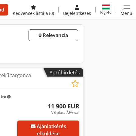
ad
Nyelv
Kedvencek listája
(0)
Bejelentkezés
Menü
Relevancia
Apróhirdetés
rekű targonca
1 km
11 900 EUR
VB plusz ÁFA-val
Ajánlatkérés
elküldése