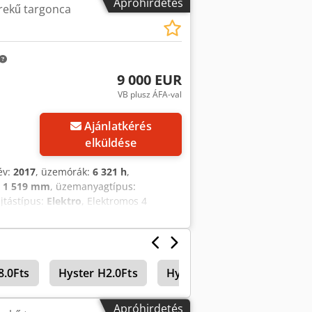
Apróhirdetés
rekű targonca
 kabin,
9 000 EUR
VB plusz ÁFA-val
Ajánlatkérés
elküldése
év:
2017
, üzemórák:
6 321 h
,
:
1 519 mm
, üzemanyagtípus:
ajtástípus:
Elektro
, Elektromos 4
szloptípus: Triplex Dcodpfx
űszaki állapot: jó Akkumulátor
8.0Fts
Hyster H2.0Fts
Hyster P1.8
Apróhirdetés