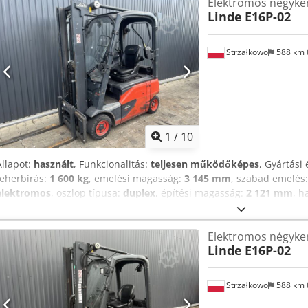
Elektromos négyke
Linde
E16P-02
Strzałkowo
588 km
1
/
10
Állapot:
használt
, Funkcionalitás:
teljesen működőképes
, Gyártási 
teherbírás:
1 600 kg
, emelési magasság:
3 145 mm
, szabad emelés
elektromos
, oszlop típusa:
duplex
, építési magasság:
2 121 mm
, h
kerekes targoncá ISO osztály: ISO 2. osztály = 1 000 – 2 500 kg Osz
teljesen működőképes Műszaki állapot: jó Akkumulátor feszültsége:
Elektromos négyke
Djdpfx Ahowz Am Aszsck Akkumulátor állapota: Új Oldalmozgató,
Linde
E16P-02
Strzałkowo
588 km