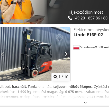
Tájékozódjon most
+49 201 857 861 80
Elektromos négyke
Linde
E16P-02
Strzałkowo
588 km
1
/
10
Állapot:
használt
, Funkcionalitás:
teljesen működőképes
, Gyártási 
teherbírás:
1 600 kg
, emelési magasság:
6 075 mm
, szabad emelés
elektromos
, oszlop típusa:
triplex
, építési magasság:
2 671 mm
, h
targoncá ISO osztály: ISO 2. osztály = 1 000 - 2 500 kg Dcedpfozf Tlh
azonnal használható és teljesen működőképes Műszaki állapot: jó A