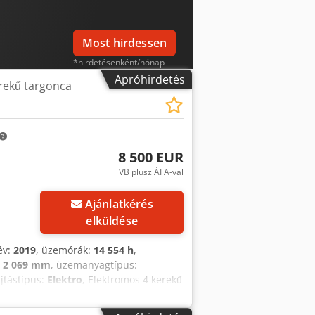
Most hirdessen
*hirdetésenként/hónap
Apróhirdetés
rekű targonca
8 500 EUR
VB plusz ÁFA-val
Ajánlatkérés
elküldése
év:
2019
, üzemórák:
14 554 h
,
:
2 069 mm
, üzemanyagtípus:
ajtástípus:
Elektro
, Elektromos 4 kerekű
sx Ahzok Oszloptípus: triplex Állapot:
kkumulátor feszültség: 48V