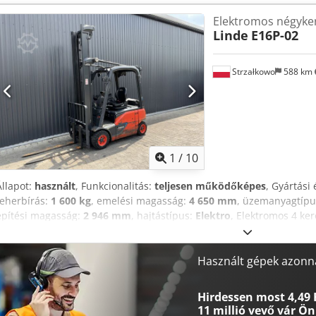
1600 kg - Emelési magasság: 4620 mm - Áthajtási magasság: 2120 
Elektromos négyke
hossza: 1100 mm - Maximális villa szélesség: 930 mm - Minimális vi
Linde
E16P-02
- Munkaeszköz: Oldalirányú eltolás - Opciók: Félig zárt kabin, Ne
Munkafény, Szabademelés - Árbóc: Triplex - Hajtás: Elektromos - Ak
05EPZS0625 - Akkumulátor gyártási éve: 2021 - Kapacitás: 625 Ah - A
Strzałkowo
588 km
Akkumulátor teszteredmény: 65% - Szállítási méretek: 1900 mm x 1
Szállítási súly [kg]: 3318 kg - Szállítási csomagok [db]: 1 Pénzügyi
tartalmazza az áfát ÁFA/különadó: Az áfa levonható vállalkozások 
Szállítás és bekeresztelés bármikor lehetséges az ipari termékekre
1
/
10
Állapot:
használt
, Funkcionalitás:
teljesen működőképes
, Gyártási 
teherbírás:
1 600 kg
, emelési magasság:
4 650 mm
, üzemanyagtíp
építési magasság:
2 946 mm
, hajtástípus:
Elektro
, Elektromos 4 ke
osztály 2 = 1.000 - 2.500 kg Oszloptípus: standard Állapot: azonna
Műszaki állapot: jó Akkumulátor feszültség: 48V Akkumulátor típus: 
Oldalmozgató, 3. szelep,
Használt gépek azonna
Hirdessen most 4,49 
11 millió vevő
vár Ön