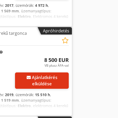
év:
2017
, üzemórák:
4 972 h
,
:
1 569 mm
, üzemanyagtípus:
ajtástípus:
Elektro
, Elektromos 4 kerekű
f Nfezjk Oszlop típusa: Triplex Állapot:
ó Akkumulátor feszültsége: 48V
Apróhirdetés
rekű targonca
8 500 EUR
VB plusz ÁFA-val
Ajánlatkérés
elküldése
év:
2019
, üzemórák:
15 510 h
,
:
1 519 mm
, üzemanyagtípus:
ajtástípus:
Elektro
, elektromos 4 kerekű
riplex Állapot: Használatra kész és
Akkumulátor feszültség: 48V