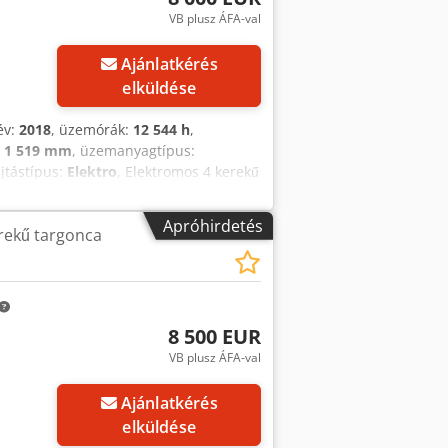
VB plusz ÁFA-val
Ajánlatkérés
elküldése
év:
2018
, üzemórák:
12 544 h
,
:
1 519 mm
, üzemanyagtípus:
ajtástípus:
Elektro
, Elektromos 4 kerekű
sfx Ahzjck Árboc típusa: Triplex
jó Akkumulátor Volt: 48V Oldalváltó,
Apróhirdetés
rekű targonca
8 500 EUR
VB plusz ÁFA-val
Ajánlatkérés
elküldése