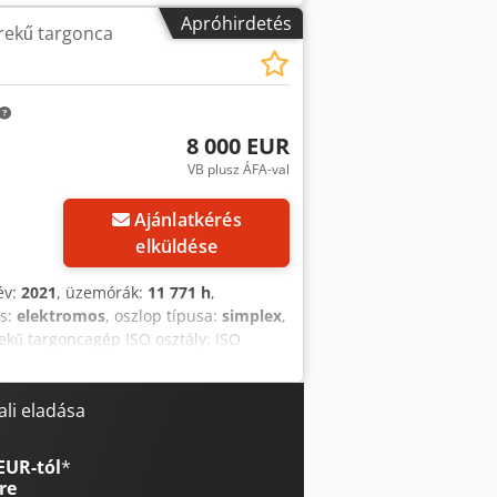
mm - Szabademelés: 1570 mm - Villa
Apróhirdetés
rekű targonca
lla szélesség: 200 mm - Kerék száma: 4
m nyomot hagyó gumiabroncsok,
kumulátor adatai: - Márka/típus:
kkumulátor feszültsége: 48 V -
100 mm x 2120 mm (H x Sz x M) -
8 000 EUR
 információk ÁFA: A megadott ár nem
VB plusz ÁFA-val
számára Dedjx Hh Rwspfx Ahzeck
 Koen van Lent
Ajánlatkérés
elküldése
év:
2021
, üzemórák:
11 771 h
,
us:
elektromos
, oszlop típusa:
simplex
,
rekű targoncagép ISO osztály: ISO
l üzemkész, teljesen működőképes
lítium-ion Dedpfxozgzidj Ahzjck
li eladása
EUR-tól
*
re