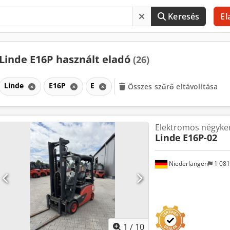
Keresés
El
Linde E16P használt eladó
(26)
Linde
E16P
E
Összes szűrő eltávolítása
Elektromos négyke
Linde
E16P-02
Niederlangen
1 08
1
/
10