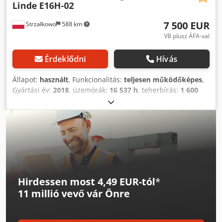
Linde
E16H-02
7 500 EUR
Strzałkowo
588 km
VB plusz ÁFA-val
Érdeklődni
Hívás
Állapot:
használt
, Funkcionalitás:
teljesen működőképes
,
Gyártási év:
2018
, üzemórák:
16 537 h
, teherbírás:
1 600
kg
, emelési magasság:
4 925 mm
, szabad emelés:
1 619
mm
, üzemanyagtípus:
elektromos
, oszlop típusa:
triplex
,
építési magasság:
2 221 mm
, hajtástípus:
Elektro
,
Elektromos 3 kerekű targonca ISO osztály: ISO 2. osztály =
1.000 - 2.500 kg Árboc típusa: Triplex Állapot: használatra
kész és teljesen működőképes Dkjdpfxjzgp Tds Anfor
Műszaki állapot: jó Akkumulátor Volt: 48V Oldalváltó, 3.
szelep, 4. szelep,
Hirdessen most 4,49 EUR-tól
*
11 millió vevő
vár Önre