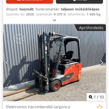
Állapot:
használt
, Funkcionalitás:
teljesen működőképes
,
Gyártási év:
2020
, üzemórák:
8 475 h
, teherbírás:
1 600 kg
,
emelési magasság:
4 620 mm
, üzemanyagtípus:
elektromos
, oszlop típusa:
triplex
, építési magasság:
2 150
Apróhirdetés
mm
, hajtástípus:
Elektro
, Elektromos 3 kerekű targonca
Árboc típusa: Triplex Állapot: Használatra kész és teljesen
működőképes Műszaki állapot: jó Akkumulátor feszültség:
48V Akkumulátor típusa: PzS Akkumulátor gyártási éve:
2020 Dedpfx Anjzpcc Refokr oldalváltás, 3. Szelep,
1
/
10
Elektromos háromkerekű targonca