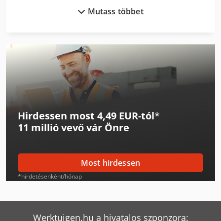
Mutass többet
Linde E18L
Linde E18Ph
Linde E20L
Linde H14D
Linde H14T
Hirdessen most 4,49 EUR-tól
*
Linde H16D
11 millió vevő
vár Önre
Linde H16T
Linde H18D
Most hirdessen
Linde H18T
*hirdetésenként/hónap
Linde H40T
Linde H60D
Werktuigen.hu a hivatalos szponzora: