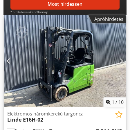
Most hirdessen
*hirdetésenként/hónap
Apróhirdetés
1
/
10
Elektromos háromkerekű targonca
Linde
E16H-02