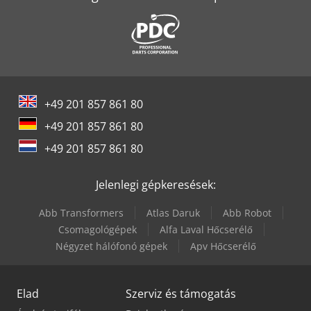
Linde H60T
Linde H80T
Linde L12I
+49 201 857 861 80
Linde L16
+49 201 857 861 80
Linde L16Ap
+49 201 857 861 80
Linde L16R
Jelenlegi gépkeresések:
Linde R16
Abb Transformers
Atlas Daruk
Abb Robot
Linde R16X
Csomagológépek
Alfa Laval Hőcserélő
Négyzet hálófonó gépek
Apv Hőcserélő
Linde T16
Elad
Szerviz és támogatás