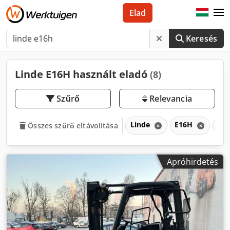
Elad
Keresés
Linde E16H használt eladó
(8)
Szűrő
Relevancia
Linde
E16H
E
Összes szűrő eltávolítása
Apróhirdetés