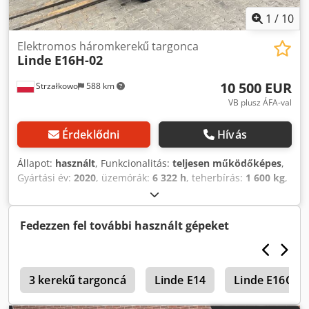
1
/
10
Elektromos háromkerekű targonca
Linde
E16H-02
10 500 EUR
Strzałkowo
588 km
VB plusz ÁFA-val
Érdeklődni
Hívás
Állapot:
használt
, Funkcionalitás:
teljesen működőképes
,
Gyártási év:
2020
, üzemórák:
6 322 h
, teherbírás:
1 600 kg
,
emelési magasság:
4 625 mm
, szabad emelés:
1 519 mm
,
üzemanyagtípus:
elektromos
, oszlop típusa:
triplex
,
építési magasság:
2 121 mm
, hajtástípus:
Elektro
, 3 kerekű
Fedezzen fel további használt gépeket
elektromos targoncához ISO osztály: ISO 2. osztály = 1.000 -
2.500 kg Oszlop típusa: triplex Állapot: üzemképes és
teljesen működőképes Műszaki állapot: jó Akkumulátor
5
feszültség: 48V Djdpfx Aey U Sp Tenfjkr Oldalmozgató, 3.
3 kerekű targoncá
Linde E14
Linde E16C
szelep, fűtés,