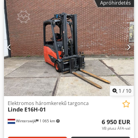
Apróhirdetés
1
/
10
Elektromos háromkerekű targonca
Linde
E16H-01
6 950 EUR
Winterswijk
1 065 km
VB plusz ÁFA-val