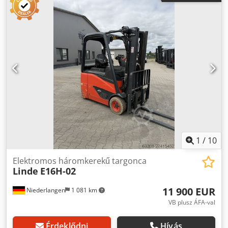
építési magasság:
2 200 mm
, villa hossza:
1 200 mm
,
hajtástípus:
Elektro
, Elektromos, háromkerekű targoncák
Alvázszám: H2X386G07165 Terhelés súlypontja: 500 mm
ISO osztály: ISO osztály 2 = 1000 - 2500 kg Dkedoznpf Aopfx
Anfer Villászerkezet típusa: Standard Állapot: Korlátozottan
használható Műszaki állapot: Rossz Elülső gumiabroncs
típusa: Szuperrugalmas Hátsó gumiabroncs típusa:
Szuperrugalmas Akkumulátor feszültsége: 48V
Akkumulátor típusa: PzS Leírás: Új akkumulátorral.
Oldalirányú eltoló, 3. hidraulikacső.
1
/
10
Elektromos háromkerekű targonca
Linde
E16H-02
11 900 EUR
Niederlangen
1 081 km
VB plusz ÁFA-val
Érdeklődni
Hívás