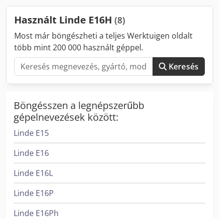
állapot: jó 3. szelep, 4. szelep, fűtés, teljes fülke,
Használt Linde E16H
(8)
Most már böngészheti a teljes Werktuigen oldalt
több mint 200 000 használt géppel.
Keresés
Böngésszen a legnépszerűbb
gépelnevezések között:
Linde E15
Linde E16
Linde E16L
Linde E16P
Linde E16Ph