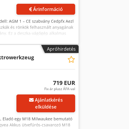
Árinformáció
ell: AGM 1 – CE szabvány Cedpfx Aezl
szkák és rönkök felhasznált anyagának
ány. Ez a deszka-vágógép alkalmas
amint műanyag blokkok vagy csövek
s osztás Láncfeszítő a lánc
Apróhirdetés
i hossz: 200 cm Elektromos motor: 12,5
ktrowerkzeug
x 900 x 3000 mm (magasság) Szállítási
719 EUR
Fix ár plusz ÁFA-val
Ajánlatkérés
elküldése
s
, Eladó egy M18 Milwaukee bemutató
Aqvea Akkus ütvefúrós-csavarozó M18