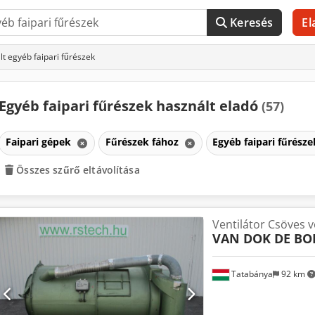
Keresés
El
t egyéb faipari fűrészek
Egyéb faipari fűrészek használt eladó
(57)
Faipari gépek
Fűrészek fához
Egyéb faipari fűrész
Összes szűrő eltávolítása
Ventilátor Csöves v
VAN DOK DE BO
Tatabánya
92 km