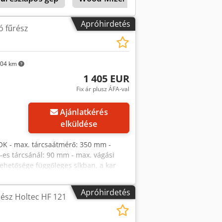
Apróhirdetés
ó fűrész
04 km
1 405 EUR
Fix ár plusz ÁFA-val
Ajánlatkérés
elküldése
K - max. tárcsaátmérő: 350 mm -
-es tárcsánál: 90 mm - max. vágási
ehetősége függőleges síkban, a kar
a - motor: 400 V, 2,9 kW - asztallap
x1330x1500 mm - súly: 220 kg
Apróhirdetés
ész Holtec HF 121
ttó ár: 5900 PLN Nettó ár: 1405 EUR, a
ngadozásokkal változhatnak)