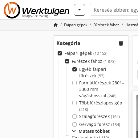
Magyarország
Faipari gépek
Fűrészek fához
Használ
Kategória
Faipari gépek
(12 152)
Fűrészek fához
(1 873)
Egyéb faipari
fűrészek
(57)
Formátfűrészek 2801–
3300 mm
vágáshosszal
(248)
Többfűrészlapos gép
(218)
Szalagfűrészek
(164)
Gérvágó fűrész
(134)
Mutass többet
Gyalugépek
(1 153)