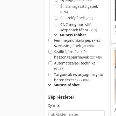
Éllista ragasztó gépek
(976)
Csiszológépek
(755)
CNC megmunkáló
központok fához
(732)
Mutass többet
Fémmegmunkáló gépek és
szerszámgépek
(31 898)
Szállítójárművek és
haszongépjárművek
(27 743)
Automatizálási technika
(9 218)
Targoncák és anyagmozgató
berendezések
(9 002)
Mutass többet
Gép részletei
Gyártó: