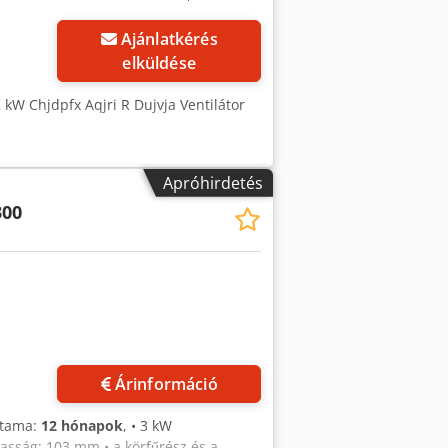
Ajánlatkérés
elküldése
2 kW Chjdpfx Aqjri R Dujvja Ventilátor
Apróhirdetés
00
Árinformáció
rtama:
12 hónapok
, • 3 kW
asság: 103 mm • a körfűrész és a