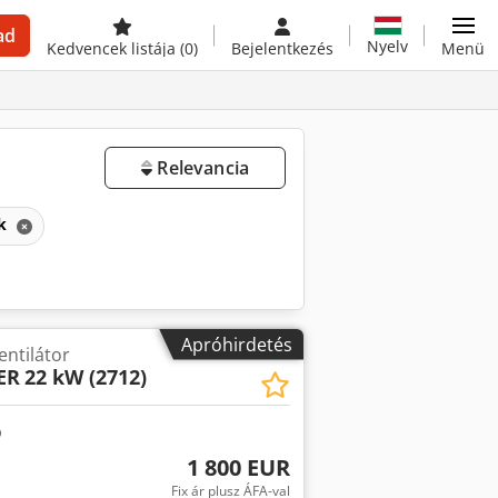
ad
Nyelv
Kedvencek listája
(0)
Bejelentkezés
Menü
Relevancia
ek
Apróhirdetés
entilátor
ER
22 kW (2712)
1 800 EUR
Fix ár plusz ÁFA-val