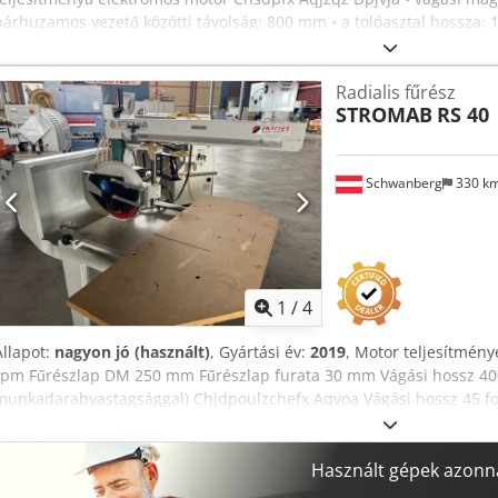
párhuzamos vezető közötti távolság: 800 mm • a tolóasztal hossza: 
mm • a munkalap hossza: 900 mm • a munkalap teljes szélessége:
Radialis fűrész
STROMAB
RS 40
Schwanberg
330 k
1
/
4
Állapot:
nagyon jó (használt)
, Gyártási év:
2019
, Motor teljesítmén
rpm Fűrészlap DM 250 mm Fűrészlap furata 30 mm Vágási hossz 
munkadarabvastagsággal) Chjdpoulzchefx Aqvoa Vágási hossz 45 
Kar elfordítható zár +/- 45 fokban Súly 140 kg Motorvédő kapcsoló F
beleértve a porleválasztó motorháztetőt a DM 120 mm-es elszívócs
gépekhez: - A műszaki leírásokban és az előzetes értékesítésben el
Használt gépek azonna
megadott árak a helyszínről értendők - ingyenes rakodással! - A gép