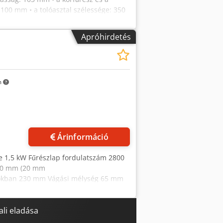
1100 mm • a tolóasztal szélessége: 350
 950 mm
Apróhirdetés
m
Árinformáció
ye 1,5 kW Fűrészlap fordulatszám 2800
400 mm (20 mm
fokban 230 mm Vágási mélység 65 mm
ékezőmotor Vészleállító kapcsoló CE
atlakozáshoz Megjegyzés a használt
őforduló hibák függvényében. - A
li eladása
eket megtisztítottuk és