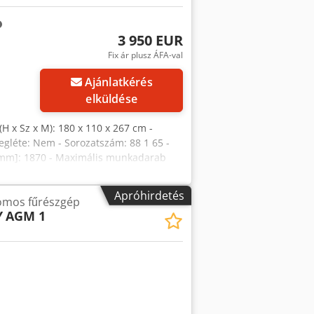
3 950 EUR
Fix ár plusz ÁFA-val
Ajánlatkérés
elküldése
(H x Sz x M): 180 x 110 x 267 cm -
egléte: Nem - Sorozatszám: 88 1 65 -
[mm]: 1870 - Maximális munkadarab
Áramfelvétel [A]: 20 - Biztosíték [A]:
 x 2670 mm (h x sz x m) - Szállítási
Apróhirdetés
omos fűrészgép
ha Pénzügyi információk ÁFA: A megadott
Y
AGM 1
ámára. A szállítás és a régi gép
ls