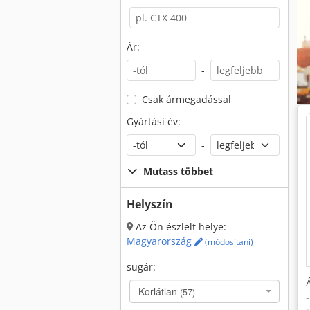
Ár:
-
Csak ármegadással
Gyártási év:
-
Mutass többet
Helyszín
Az Ön észlelt helye:
Magyarország
(módosítani)
sugár:
Korlátlan
(57)