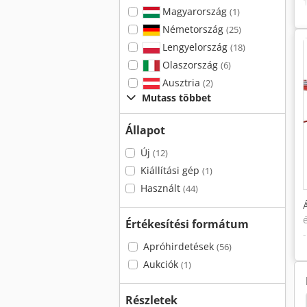
Magyarország
(1)
Németország
(25)
Lengyelország
(18)
Olaszország
(6)
Ausztria
(2)
Mutass többet
Állapot
Új
(12)
Kiállítási gép
(1)
Használt
(44)
Értékesítési formátum
Apróhirdetések
(56)
Aukciók
(1)
Részletek
Scheer Pa 4500