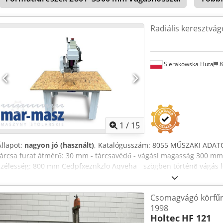
Radiális keresztvág
Sierakowska Huta
8
1
/
15
Állapot:
nagyon jó (használt)
, Katalógusszám: 8055 MŰSZAKI ADATO
tárcsa furat átmérő: 30 mm - tárcsavédő - vágási magasság 300 mm
szélesség: 800 mm Cedpfxeznkzlo Aqveha - szögben történő vágás l
mozgatásával vagy a tárcsa eltolásával - a kar forgatása: jobbra/balr
mérete: 1260x1000 mm - méretek (hossz/szélesség/magasság): 1460
Csomagvágó körfűr
ELŐNYÖK – olasz gyártmány – nagyon jó állapot – használt fűrész Ne
1998
4,20 EUR-os árfolyamtól függően (Az árak a jelentősebb árfolyam-i
Holtec
HF 121