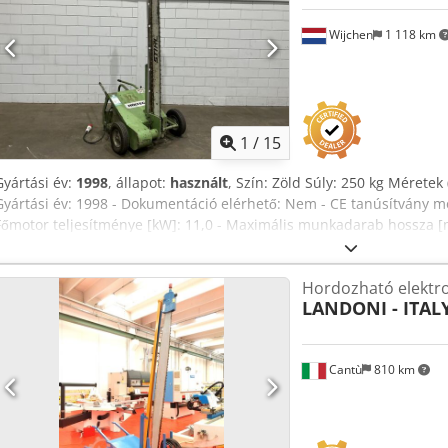
Wijchen
1 118 km
1
/
15
Gyártási év:
1998
, állapot:
használt
, Szín: Zöld Súly: 250 kg Méretek 
Gyártási év: 1998 - Dokumentáció elérhető: Nem - CE tanúsítvány m
Főmotor teljesítménye [kW]: 11,0 - Maximális munkadarab hossza 
magassága [mm]: 2500 - Működtetés: Manuális - Feszültség [V]: 415 - 
32 - Teljesítmény [kW]: 11,0 - Szállítási méretek: 1800 mm x 1100 mm
Hordozható elektr
súly [kg]: 250 kg - Szállítási csomagok [db]: 1 Cedpjzrur Asfx Aqvo
LANDONI - ITAL
ár áfát nem tartalmaz. ÁFA/különadó: ÁFA levonható vállalkozások sz
beszámítása bármikor lehetséges az ipari termékekre. Yorick Diebe
Cantù
810 km