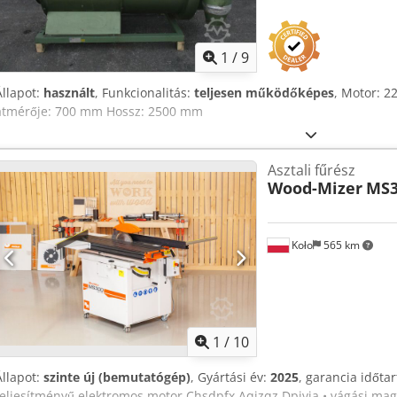
1
/
9
Állapot:
használt
, Funkcionalitás:
teljesen működőképes
, Motor: 2
átmérője: 700 mm Hossz: 2500 mm
Asztali fűrész
Wood-Mizer
MS3
Koło
565 km
1
/
10
Állapot:
szinte új (bemutatógép)
, Gyártási év:
2025
, garancia időta
teljesítményű elektromos motor Chsdpfx Aqjzqz Dpjvja • vágási mag