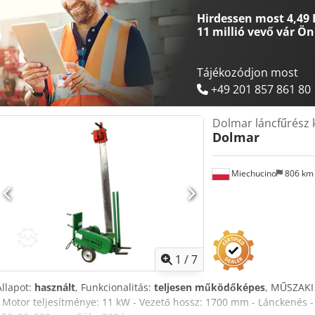
funkcióteszteltük. - Minden gépet úgy vásárolunk, ahogyan azt látju
Hirdessen most 4,49 
helyszínen szabadon megtekintheti. - Különleges megállapodások cs
11 millió vevő
vár Ön
és telefonszám megadásával válaszolunk a megkeresésekre).
Tájékozódjon most
+49 201 857 861 80
Dolmar láncfűrész
Dolmar
Miechucino
806 k
1
/
7
Állapot:
használt
, Funkcionalitás:
teljesen működőképes
, MŰSZAKI
- Motor teljesítménye: 11 kW - Vezető hossz: 1700 mm - Lánckenés - 