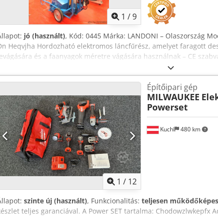
1
/
9
Állapot:
jó (használt)
, Kód: 0445 Márka: LANDONI – Olaszország Mod
Dn Heqvjha Hordozható elektromos láncfűrész, amelyet faragott de
levágására és a faanyagok méretre vágására használnak – CE szabv
továbbá papírtekercsek vágására is, a speciális Widia lánccal, val
vágására. Műszaki adatok: Egyenes fogú, DLC típusú lánc, 1 hüvelyke
Építőipari gép
automatikus feszítéséhez Vezetőlánc hossza: 240 cm Hasznos vágás
MILWAUKEE
Ele
LE, háromfázisú A lánc automatikus olajozása Teljes méretek: 1800 
Powerset
méretek: 3900 x 900 x 1900 mm (magasság) Súly: 300 kg
Kuchl
480 km
1
/
12
Állapot:
szinte új (használt)
, Funkcionalitás:
teljesen működőképe
készlet teljes garanciával. A Power SET tartalma: Chodowzlwkepfx 