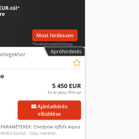
k, garancia nélkül. A vevő a gépeket a
EUR-tól
*
ak írásban lehetségesek. (Csak a cím
re
Most hirdessen
*hirdetésenként/hónap
Apróhirdetés
 kötegekhez
m
5 450 EUR
Fix ár plusz ÁFA-val
Ajánlatkérés
elküldése
 PARAMÉTEREK: Chedpow Iqflsfx Aqvsa
Mobil kivitel - Gép méretei: