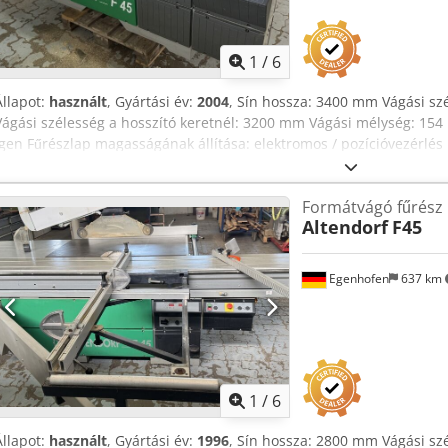
1
/
6
Állapot:
használt
, Gyártási év:
2004
, Sín hossza: 3400 mm Vágási sz
Vágási szélesség a hosszító keretnél: 3200 mm Vágási mélység: 15
igen Fűrészlap magasságának állítása: elektromos / pozícióvezérlés 
elektromos / pozícióvezérlés Szélesítő keret állítása: elektromos / po
kézi Fűrészlap szögének kijelzése: digitális kijelző Vágási magasság ki
Formátvágó fűrész
kijelzése: digitális kijelző Hosszító vonalzó kijelzése: skála Hosszító
Altendorf
F45
Fűrészlap átmérője: 450 mm Fordulatszámok: 4 Motor teljesítménye:
120 mm Gép hossza: 3600 mm Gép szélessége: 2000 mm Súly: 1200
Egenhofen
637 km
1
/
6
Állapot:
használt
, Gyártási év:
1996
, Sín hossza: 2800 mm Vágási sz