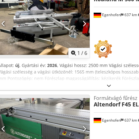
Egenhofen
637 km
1
/
6
Állapot:
új
, Gyártási év:
2026
, Vágási hossz: 2500 mm Vágási széles
Vágási szélesség a vágási ütközőnél: 1565 mm (teleszkópos hosszab
mm Pontozógép: nem Fűrészlap magasságállítás: kézikerék Fűrészlap
Szélességütköző beállítása: kézi A fűrészlap szögének kijelzése: Sk
magasság kijelző: - Szélesség stop kijelző: Scala Kijelző vágóvonalz
Formátvágó fűrész
Fordulatszám: 3000 / 4000 / 5000 rpm Motor teljesítmény: 9,2 kW Mo
Altendorf
F45 EL
csatlakozás: 80mm és 120mm A gép hossza: 2900 mm A gép széless
Egenhofen
637 km