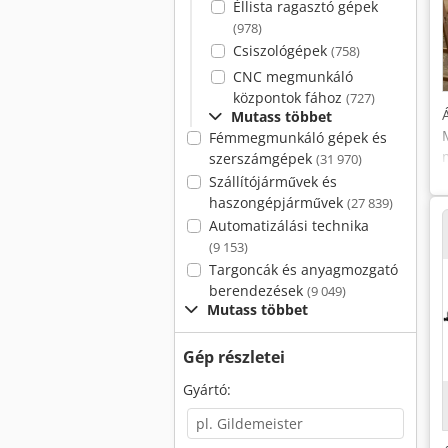
Éllista ragasztó gépek
(978)
Csiszológépek
(758)
CNC megmunkáló
központok fához
(727)
Mutass többet
Fémmegmunkáló gépek és
szerszámgépek
(31 970)
Szállítójárművek és
haszongépjárművek
(27 839)
Automatizálási technika
(9 153)
Targoncák és anyagmozgató
berendezések
(9 049)
Mutass többet
Gép részletei
Gyártó: