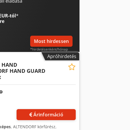
m-es tolókar, a tolókaron elhelyezett
li eladása
- CNC párhuzamos vasalat, 1300 mm -
EUR-tól
*
re
Most hirdessen
*hirdetésenként/hónap
Apróhirdetés
5 HAND
ORF HAND GUARD
x
Árinformáció
képes
, ALTENDORF körfűrész,