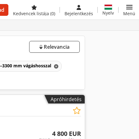
ad
Nyelv
Kedvencek listája
(0)
Bejelentkezés
Menü
Relevancia
1–3300 mm vágáshosszal
Apróhirdetés
4 800 EUR