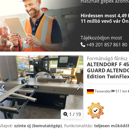
tengelyes elővágó – CNC beállítás a panelről - Jegyzettartó - 3200 m
Használt gépek azonna
kezelőgombok - Digit L – 2 megálló leolvasása a keresztvasalaton 
Pneumatikus munkahenger, távirányítóval
Hirdessen most 4,49 
11 millió vevő
vár Ön
Tájékozódjon most
+49 201 857 861 80
Formátvágó fűrész
ALTENDORF F 4
GUARD
ALTEND
Edition TwinFle
Teisendorf
511 km
1
/
19
Állapot:
szinte új (bemutatógép)
, Funkcionalitás:
teljesen működő