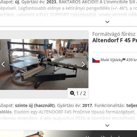
Állapot:
új
, Gyártási év:
2023
, RAKTÁROS AKCIÓ!!! A L'invincibile Si
képviseli. Legfontosabb előnye a kétirányú pengedőlés (+/- 46°), a r
tartókar, valamint a FULL SUPPORT csúszóasztal, amely vezeték nélkü
kijelzőhöz. Dsdovzqdkopfx Akwekr Ha a L'invincibile panelfűrészekr
– ezek a csúcskategóriás gépek, amelyeket a legmagasabb felhasznál
Formátvágó fűrész
MŰSZAKI ADATOK: - Fűrészlap átmérő: 550 mm - Kétirányú döntés (+4
Altendorf
F 45 P
fordulatszámának szabályozásához - Tolóasztal hossza: 3200 mm - 
Szakítóképesség (jobb oldali vezető): 1500 mm - A vágólapos motor 
átmérője: 160 mm - Főmotor teljesítménye: 9 kW - A fűrészlap ford
vágási magasság 90°/45°-nál: 205 / 130 mm - Porelszívó nyílások (mm):
Malé Výkleky
439 
nem tartalmazza!!! szervizt és telepítést nem vállalunk
1
/
2
Állapot:
szinte új (használt)
, Gyártási év:
2017
, Funkcionalitás:
telj
jelölés
, Eladóm egy ALTENDORF F45 ProDrive típusú formázógépet, a
érdemes megnézni. A gép augusztus 2026-ig üzemben tesztelhető, a
gép leírása: F45 ProDrive alapmodell, CNC vezérlésű, a fő vágókoron
állítható: - Felső kezelőpanel - 5,5 kW-os motor - 3400, 5000 fordul