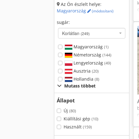
Az Ön észlelt helye:
Magyarország
(módosítani)
sugár:
Korlátlan
(249)
Magyarország
(1)
Németország
(144)
Lengyelország
(49)
Ausztria
(20)
Hollandia
(8)
Mutass többet
Állapot
Új
(80)
Kiállítási gép
(10)
Használt
(159)