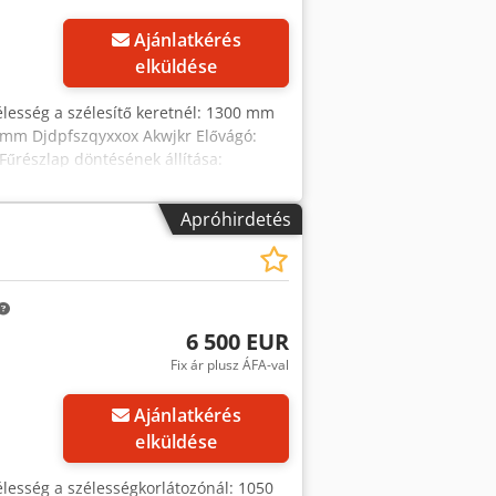
Ajánlatkérés
elküldése
élesség a szélesítő keretnél: 1300 mm
4 mm Djdpfszqyxxox Akwjkr Elővágó:
Fűrészlap döntésének állítása:
zícióvezérlés Hosszító keret állítása:
jelzése: digitális kijelző Szélesítő keret
Apróhirdetés
 vonalzó szögbeállító funkcióval: igen
 7,5 kW Porgyűjtő csatlakozás: 80 és
 kg
6 500 EUR
Fix ár plusz ÁFA-val
Ajánlatkérés
elküldése
élesség a szélességkorlátozónál: 1050