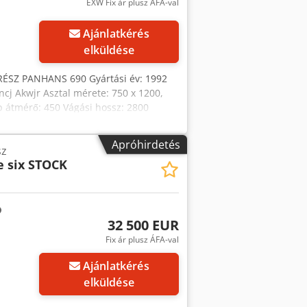
EXW Fix ár plusz ÁFA-val
öbb képet
Ajánlatkérés
elküldése
SZ PANHANS 690 Gyártási év: 1992
cj Akwjr Asztal mérete: 750 x 1200,
 átmérő: 450 Vágási hossz: 2800
Apróhirdetés
sz
le six STOCK
32 500 EUR
Fix ár plusz ÁFA-val
öbb képet
Ajánlatkérés
elküldése