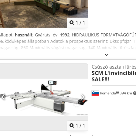
Kérjen t
1
/
1
Állapot:
használt
, Gyártási év:
1992
, HIDRAULIKUS FORMATVÁGÓFŰRÉ
Működőképes állapotban Adatok a prospektus szerint: Dksdpfxjzr Hn
magasság: 860 Maximális vágási magasság: 140 Maximális fűrészlap
Szükséges hely: 3500 x 5600 Súly: 950 Az ár a gyárban értendő.
Csúszó asztali fűré
SCM
L'invincibi
SALE!!!
Komenda
394 km
Kérjen t
1
/
1