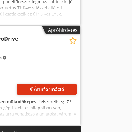
X a panelfűrészek legmagasabb szintjét
obusztus THK-vezetőkkel ellátott
l csatlakozik az új 15"-os EYE-S
ől van szó, aligha lehet többet mondani
ói igények kielégítésére terveztek!
Apróhirdetés
6° / -46°) - Inverter a motor
roDrive
A vágólap sebessége: 6000 RPM -
teljesítménye: 0,9 kW - A vágópenge
ulatszáma (RPM): 2800-4200 - Max.
 1 x 120 / 1 x 100 !!! Az ár az ÁFA-t
km
Kérjen több képet
Árinformáció
esen működőképes
, Felszereltség:
CE-
 gép tökéletes állapotban van,
z árra vonatkozó ajánlatokat várom. A
g függőlegesen és vízszintesen is
at/perc Dsdpfxezrtb No Akwskr - Két