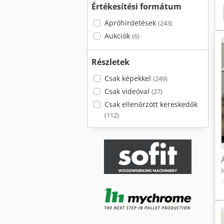
Értékesítési formátum
orf Wa 6
Scm Minimax Sc 2C
Scm Nova Si 400
Apróhirdetések
(243)
Aukciók
(6)
Részletek
Csak képekkel
(249)
Csak videóval
(27)
Csak ellenőrzött kereskedők
(112)