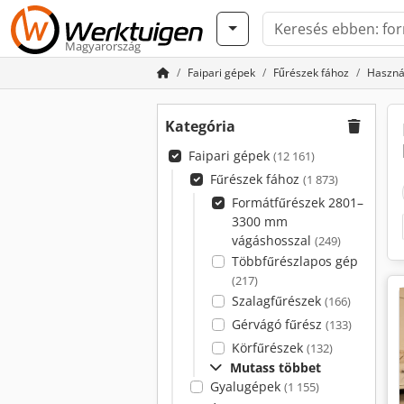
Magyarország
Faipari gépek
Fűrészek fához
Haszná
Kategória
Faipari gépek
(12 161)
Fűrészek fához
(1 873)
Formátfűrészek 2801–
3300 mm
vágáshosszal
(249)
Többfűrészlapos gép
(217)
Szalagfűrészek
(166)
Gérvágó fűrész
(133)
Körfűrészek
(132)
Mutass többet
Gyalugépek
(1 155)