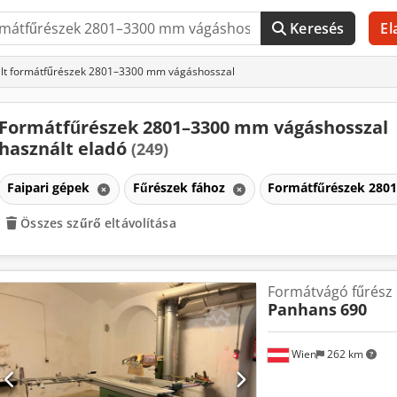
Keresés
El
lt formátfűrészek 2801–3300 mm vágáshosszal
Formátfűrészek 2801–3300 mm vágáshosszal
használt eladó
(249)
Faipari gépek
Fűrészek fához
Formátfűrészek 280
Összes szűrő eltávolítása
Formátvágó fűrész
Panhans
690
Wien
262 km