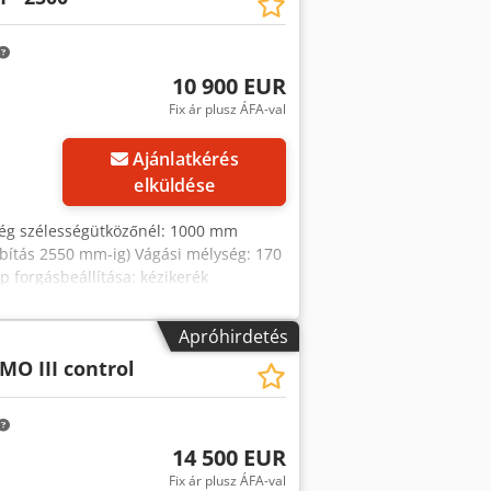
10 900 EUR
Fix ár plusz ÁFA-val
Ajánlatkérés
elküldése
ség szélességütközőnél: 1000 mm
bítás 2550 mm-ig) Vágási mélység: 170
 forgásbeállítása: kézikerék
ála Djdpfxoqx Igqo Akwekr Vágási
ó: Scala A fűrészlap átmérője: 500 mm
Apróhirdetés
torfék: igen / automatikus Elszívó
MO III control
ége: 1800 mm Súly: 800 kg
14 500 EUR
Fix ár plusz ÁFA-val