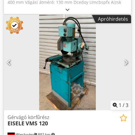
400 mm Vágási átmérő: 130 mm Dcedoy Umcbspfx Aizsk
Fűrészlap fordulatszám: 30 / 60 ford./perc Vágási
tartomány 90°-nál: négyzet 120 mm Teljes
Apróhirdetés
teljesítményigény: 4,8 kW Gép tömege: kb. 1,8 t Méretek (H
x Sz x M): 1,4 x 1,2 x 2,3 m Félautomata hideg körfűrész -
Gérvágás - Mikropermetező berendezés - Védőburkolat -
Vészleállító berendezés
1
/
3
Gérvágó körfűrész
EISELE
VMS 120
Wiesbaden
892 km