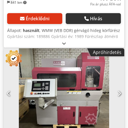
841 km
Fix ár plusz ÁFA-val
Érdeklődni
Hívás
Állapot:
használt
, WMW (VEB DDR) gérvágó hideg körfűrész
Gyártási szám: 189886 Gyártási év: 1989 Fűrészlap átmérő
max.: 300 mm Vágási tartomány 90°-nál, kör: kb. Ø 75 mm
Négyszög: kb. 70 x 70 mm Vágási tartomány 45°-nál, kör:
Apróhirdetés
kb. Ø 55 mm Négyszög: kb. 50 x 50 mm Satu befogási
szélessége: 100 mm Fűrészlap fordulatszám: 31,5 ford/perc
Djdpfxsy Ra D Ds Aizock Motorteljesítmény: 0,37 kW
Hálózati csatlakozás: 230 V, 50 Hz - Gérszög állítás 45°-ig -
Anyagszorítósatu - Felszerelt fűrészlap Ø 275 mm
Helyigény (H x Sz x M): 600 x 600 x 700 mm Tömeg: 47 kg Jó
állapotban