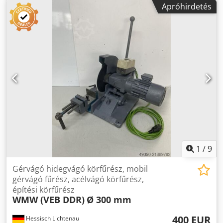
Apróhirdetés
85 / 45° mm Vágási kapacitás - Kerek 100 / 45° mm Vágási
kapacitás - négyzet 85 x 110 /45° mm Djdpfevxlkasx Aizjck a
fűrészlap fordulatszáma 25/50 ford./perc Feszültség 400 V /
50 Hz motorteljesítmény 1 kW A gép tömege kb. 0,24 t
Méretek (hossz/szélesség/magasság) 980 x 790 x 780 mm
nem használt kiállítási gép, A fűrész alapkerettel van, 2
sebességes motor, pneumatikus gyorskioldó satu, anyagi
stop, hűtőfolyadék rendszer, Gérvágó opció 45° balra és
45° jobbra,
1
/
9
Gérvágó hidegvágó körfűrész, mobil
gérvágó fűrész, acélvágó körfűrész,
építési körfűrész
WMW (VEB DDR)
Ø 300 mm
400 EUR
Hessisch Lichtenau