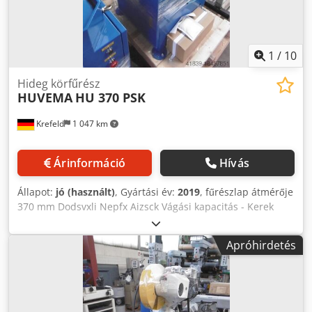
1
/
10
Hideg körfűrész
HUVEMA
HU 370 PSK
Krefeld
1 047 km
Árinformáció
Hívás
Állapot:
jó (használt)
, Gyártási év:
2019
, fűrészlap átmérője
370 mm Dodsvxli Nepfx Aizsck Vágási kapacitás - Kerek
115/ 90° mm Vágási kapacitás - négyzet 110 x 110 /90° mm
Vágási kapacitás - Téglalap 110 x 110 / 90° mm Vágási
Apróhirdetés
kapacitás - Téglalap 100 x 100 / 45° mm Vágási kapacitás -
Kerek 115 / 45° mm Vágási kapacitás - négyzet 100 x 100
/45° mm a fűrészlap fordulatszáma 22/44 ford./perc
Feszültség 400 V / 50 Hz motorteljesítmény 3 kW A gép
tömege kb. 0,27 t Méretek (hossz/szélesség/magasság) 980