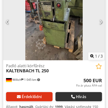
1
/
3
Padló alatti körfűrész
KALTENBACH
TL 250
500 EUR
Willich
1 045 km
Fix ár plusz ÁFA-val
Érdeklődni
Hívás
Állapot:
használt
, Gyártási év:
1999
, Vágási szélesség 150