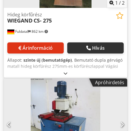
1
/
2
Hideg körfűrész
WIEGAND
CS- 275
Fuldatal
862 km
Árinformáció
Hívás
Állapot:
szinte új (bemutatógép)
, Bemutató dupla gérvágó
matall hideg körfűrész 275mm-es körfűrészlappal Vágási
tartomány Kerek/ téglalap 90° 70/ 90x45 mm Dsdpfx
Aopgml Noizock Kerek/téglalap 45° balra és jobbra 65/
Apróhirdetés
70x45 mm Sebesség 42/ 96 fordulat/perc További műszaki
adatok. Adatok lásd pdf. Dokumentum Tech. Adatok és
méretek: A hibák kivételével