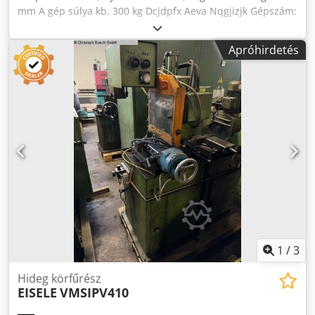
mm A gép súlya kb. 300 kg Dcjdpfx Aeva Nqgjizjk Gépszám:
27468
Apróhirdetés
1
/
3
Hideg körfűrész
EISELE
VMSIPV410