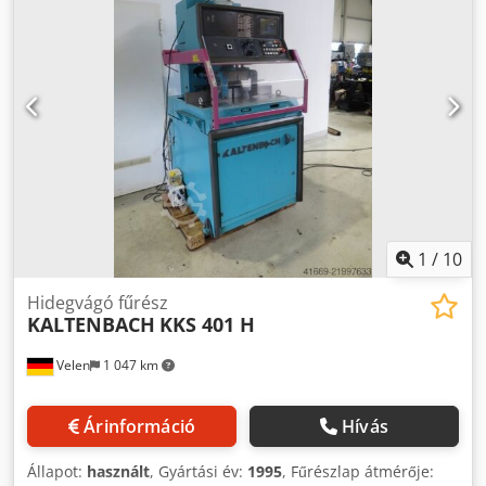
1
/
10
Hidegvágó fűrész
KALTENBACH
KKS 401 H
Velen
1 047 km
Árinformáció
Hívás
Állapot:
használt
, Gyártási év:
1995
, Fűrészlap átmérője: