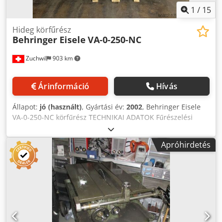
1
/
15
Hideg körfűrész
Behringer Eisele
VA-0-250-NC
Zuchwil
903 km
Árinformáció
Hívás
Állapot:
jó (használt)
, Gyártási év:
2002
, Behringer Eisele
VA-0-250-NC körfűrész TECHNIKAI ADATOK Fűrészelési
tartomány: 90 ° Fűrészlap átmérő: 25 cm Furat: 40 mm
Vágási tartomány: 10-75 mm Vágási hossz: 5-900 mm
Apróhirdetés
Dedsvdk A Eepfx Aizjck Sebesség: 2800 fordulat/perc
Vágási sebességek: 26/52/103/206 SFPM vagy
0,13/0,26/0,52/1,05 m/s előtolási sebességek: 0-40 mm/sec
NC tengely: Igen Méretek: 190 x 127 x 190 Súly: 1300 kg A
megadott információk pontosságáért, teljességéért és
naprakészségéért nem vállalunk felelősséget.