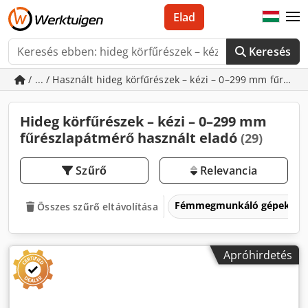
Elad
Keresés
/ ... / Használt hideg körfűrészek – kézi – 0–299 mm fűrész
Hideg körfűrészek – kézi – 0–299 mm
fűrészlapátmérő használt eladó
(29)
Szűrő
Relevancia
Fémmegmunkáló gépek és 
Összes szűrő eltávolítása
Apróhirdetés