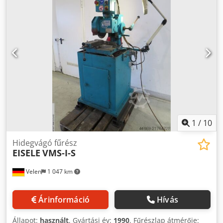
minőségű, leginkább kifejező fotókat tartalmazza. További
képek küldésére sajnos nincs mód. +++++
1
/
10
Hidegvágó fűrész
EISELE
VMS-I-S
Velen
1 047 km
Árinformáció
Hívás
Állapot:
használt
, Gyártási év:
1990
, Fűrészlap átmérője: