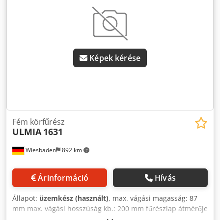
Képek kérése
Fém körfűrész
ULMIA
1631
Wiesbaden
892 km
Árinformáció
Hívás
Állapot:
üzemkész (használt)
, max. vágási magasság: 87
mm max. vágási hosszúság kb.: 200 mm fűrészlap átmérője
max.: 250 mm fűrészlap fordulatszáma, fokozatmentesen