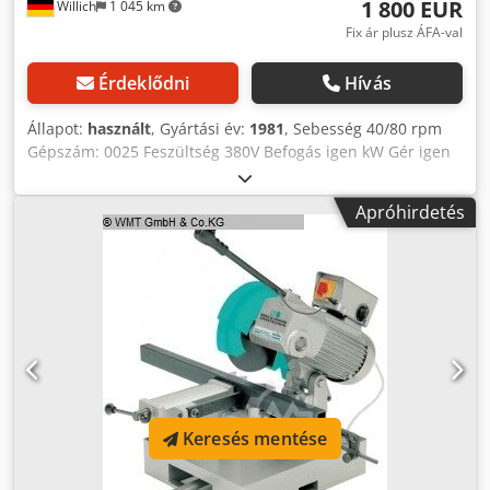
1 800 EUR
Willich
1 045 km
Fix ár plusz ÁFA-val
Érdeklődni
Hívás
Állapot:
használt
, Gyártási év:
1981
, Sebesség 40/80 rpm
Gépszám: 0025 Feszültség 380V Befogás igen kW Gér igen
Súlya 700 kg Dcodpfxevu Hlke Aizsk
Apróhirdetés
Keresés mentése