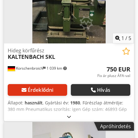
1
/
5
Hideg körfűrész
KALTENBACH
SKL
750 EUR
Korschenbroich
1 039 km
Fix ár plusz ÁFA-val
Érdeklődni
Hívás
Állapot:
használt
, Gyártási év:
1980
, Fűrészlap átmérője:
380 mm Pneumatikus szorítás: igen Gép szám: 46893 Gép
súlya: kb. 1,3 t Dsdpsd N Sm Djfx Aizjck +++++ Felhívjuk
figyelmét, hogy a gép szétszerelt és berakodásra kész
Apróhirdetés
állapotban van. Emiatt áram alatti bemutatásra vagy videó
készítésére nincs lehetőség. Hirdetésünk a lehető legjobb