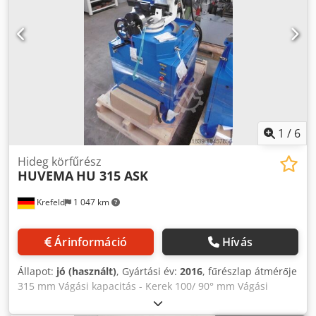
x 790 x 780 mm új, nem használt fűrész, fűrész
alapkerettel, 2 sebességes motor, pneumatikus gyorskioldó
satu, anyagi stop, hűtőfolyadék rendszer, Gérvágó opció
45° balra és 45° jobbra,
1
/
6
Hideg körfűrész
HUVEMA
HU 315 ASK
Krefeld
1 047 km
Árinformáció
Hívás
Állapot:
jó (használt)
, Gyártási év:
2016
, fűrészlap átmérője
315 mm Vágási kapacitás - Kerek 100/ 90° mm Vágási
kapacitás - négyzet 90 x 90 / 90° mm Vágási kapacitás -
Téglalap 85 x 110 / 90° mm Vágási kapacitás - Téglalap 85 x