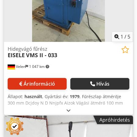
1
/
5
Hidegvágó fűrész
EISELE
VMS II - 033
Velen
1 047 km
Árinformáció
Hívás
Állapot:
használt
, Gyártási év:
1979
, Fűrészlap átmérője
300 mm Dcjdoy N D Nnjpfx Aizok Vágási átmérő 100 mm
Fűrészlap fordulatszámok 40 / 80 ford/perc Vágási
tartomány 90 foknál: négyzet 90 mm Vágási tartomány 90
Apróhirdetés
foknál: kör 100 mm Teljes teljesítményigény 1,5 kW Gép
súlya kb. 0,5 t Hidegvágó körfűrész - Gérvágás egyoldalon
45 fokig