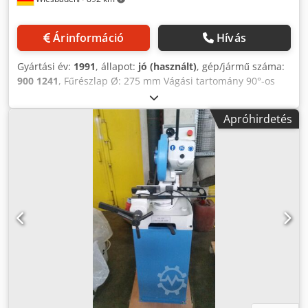
Árinformáció
Hívás
Gyártási év:
1991
, állapot:
jó (használt)
, gép/jármű száma:
900 1241
, Fűrészlap Ø: 275 mm Vágási tartomány 90°-os
fordulatnál: 90 mm Vágási tartomány 90°-os téglalap
alakban: 75 x 75 mm Vágási tartomány 45°-os téglalapnál
Apróhirdetés
gércében: 75 x 75 mm Djdpfjm Twgwsx Aizeck Fűrészlap
fordulatszám: 40/80 rpm Hajtómotor: 380 V, 1/1,2 kW
Helyigény: 700 x 600 x 1580 mm Súly: kb. 180 kg