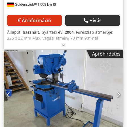
Goldenstedt
1 008 km
Árinformáció
Hívás
Állapot:
használt
, Gyártási év:
2004
, Fűrészlap átmérője:
225 x 32 mm Max. vágási átmérő 70 mm 90°-nál
Gérvágások 0°-45°-60° Gérvágások 1°-os skálán
Orsófordulatszámok 42 / 84 ford/perc Dcedpfszginnox
Apróhirdetés
Aizok Max. megmunkálási keresztmetszet kör alakú 90°-
nál: 70 mm Max. megmunkálási keresztmetszet téglalap
alakú 90°-nál: 80 x 50 mm Max. megmunkálási
keresztmetszet kör alakú 45°-nál: 64 mm Max.
megmunkálási keresztmetszet téglalap alakú 45°-nál: 60 x
50 mm Fűrészlap átmérője: 225 mm Furatátmérő: 32 mm
kenőrendszerrel együtt állvánnyal együtt