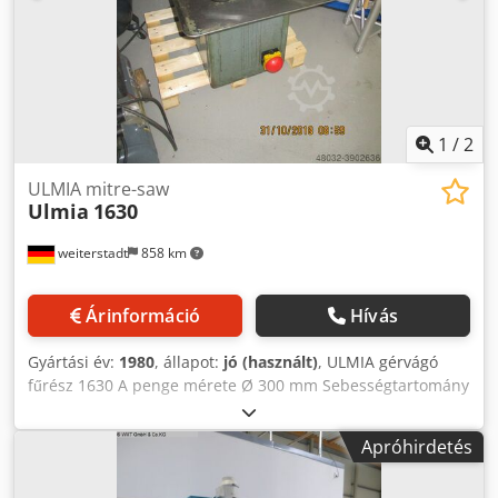
1
/
2
ULMIA mitre-saw
Ulmia
1630
weiterstadt
858 km
Árinformáció
Hívás
Gyártási év:
1980
, állapot:
jó (használt)
, ULMIA gérvágó
fűrész 1630 A penge mérete Ø 300 mm Sebességtartomány
95-3000 ford / perc Teljes teljesítmény 1,1 kW Masch. Súly
270 kg Méretek (szélesség x szélesség) 0,9 x 0,73 x Dsdod
Apróhirdetés
Ddgpjpfx Aizsck