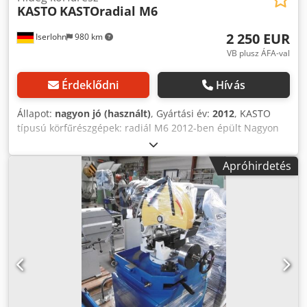
KASTO
KASTOradial M6
2 250 EUR
Iserlohn
980 km
VB plusz ÁFA-val
Érdeklődni
Hívás
Állapot:
nagyon jó (használt)
, Gyártási év:
2012
, KASTO
típusú körfűrészgépek: radiál M6 2012-ben épült Nagyon
szép, újszerű állapotban, alig használt. Fűrészelési
tartomány: Kerek max: 90 mm Vágási sebesség: 26/53
Apróhirdetés
m/perc Fűrészlap: 315 X 2,5 X 32 mm Hűtőfolyadék
készülék. Súly kb. 210 kg. Djdpfx Aiswah E Uezock A gép
dokumentációja elérhető. További adatok az adatlapokon
találhatók.