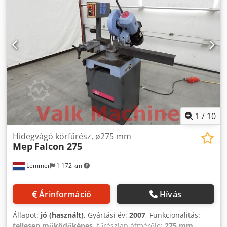
1
/
10
Hidegvágó körfűrész, ø275 mm
Mep
Falcon 275
Lemmer
1 172 km
Árinformáció
Hívás
Állapot:
jó (használt)
, Gyártási év:
2007
, Funkcionalitás:
teljesen működőképes
, fűrészlap átmérője:
275 mm
,