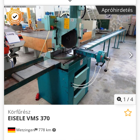
állítható: kb. 90–4000 ford./perc hajtómotor: 380 V, 1,2 kW
Apróhirdetés
szükséges hely: 1050 x 750 x 1100 mm súly kb.: 210 kg
Dcodsznh Hfspfx Aizjk
1
/
4
Körfűrész
EISELE
VMS 370
Metzingen
778 km