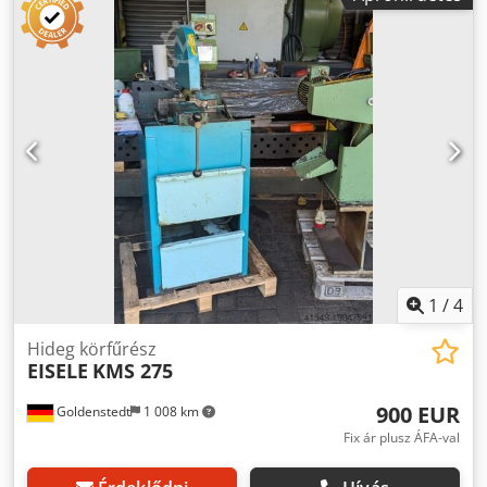
1
/
4
Hideg körfűrész
EISELE
KMS 275
900 EUR
Goldenstedt
1 008 km
Fix ár plusz ÁFA-val