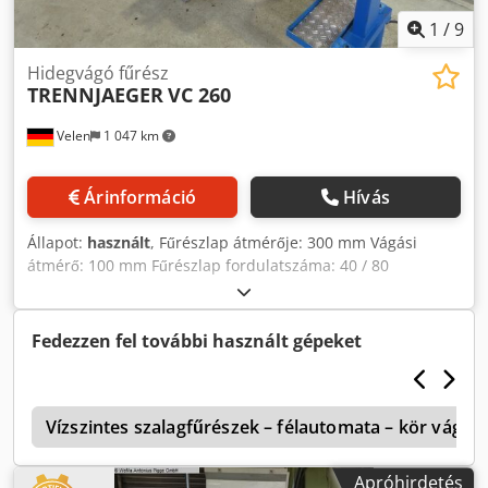
1
/
9
Hidegvágó fűrész
TRENNJAEGER
VC 260
Velen
1 047 km
Árinformáció
Hívás
Állapot:
használt
, Fűrészlap átmérője: 300 mm Vágási
átmérő: 100 mm Fűrészlap fordulatszáma: 40 / 80
ford./perc Vágási tartomány 90 fokos szögben:
négyszögletes profil 90 mm Vágási tartomány 90 fokos
szögben: körprofil 100 mm Teljesítményfelvétel: 1,5 kW
Fedezzen fel további használt gépeket
Dsdpezlkvwofx Aizock Gép súlya: kb. 0,5 t Hideg
vágókorongos fűrész - 45 fokos ferde vágás, egyoldalas -
Anyagtámasz, legfeljebb 1170 mm-ig - Hűtőfolyadék-
6
szivattyú
Vízszintes szalagfűrészek – félautomata – kör vágá
Apróhirdetés