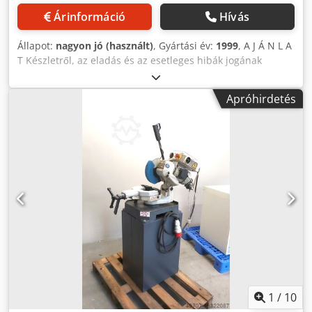
Árinformáció
Hívás
Állapot:
nagyon jó (használt)
, Gyártási év:
1999
, A J Á N L A
T Készletről, az eladás és az esetleges hibák jogának
fenntartásával, nem kötelező érvényű ajánlatot teszünk
Önnek: EISELE Körfűrészgép egyenes és gérvágásokhoz
Apróhirdetés
Típus: VMS 370 Gyártási év: 2000 _____ Fűrészlap max.
átmérő: 370 mm Vágási tartomány: • Csövek kb.: 130 mm •
Lapos anyag: 200 x 100 / 140 x 100 mm Dsdpfox A H Rrox
Aizeck • Tömör anyag négyzetes: 120 mm Gérvágás esetén
a maximális vágási méret csökkenhet, max. 140 mm-ig
Fűrészszán emelése kézzel, függőlegesen kb. 200 mm
Fűrészlap fordulatszáma: 17-34 ford./perc Fűrészlap hajtás
teljesítménye: kb. 2 / 2,6 kW Teljes meghajtás: kb. 3 kW -
380 V – 50 Hz Súly: kb. 500 kg Tartozékok / speciális
felszereltség: • A fűrészfej 30 / 45 / 90°-ban skálán állítható
gérvágáshoz • Pólusváltós háromfázisú motor, max. 2,6 kW
teljesítménnyel • A fűrészszán kézi előtolása hosszú,
állítható karral • Kézi munkadarab-befogó tokmány,
pofaszélesség kb. 120 mm • Beépített hűtőfolyadék-
1
/
10
rendszer forgácsgyűjtő tálcával • Görgős szállítószalag,