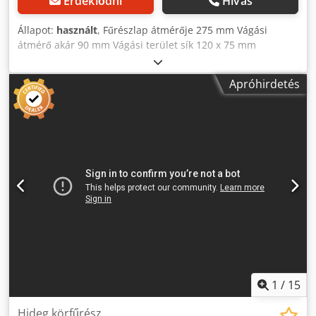
Érdeklődni
Hívás
Állapot:
használt
, Fűrészlap átmérője 275 mm Vágási
átmérő akár 90 mm Vágási terület sík 120 x 75 mm
Dcjdpfewglgiox Aizsk Sebesség 40/80 fordulat/perc
Gérvágások 45°/90°/-45° Gép súlya kb. 150 kg kézi
Apróhirdetés
fűrészlap-adagolás Kiegészítők: Hűtőfolyadék-rendszer
Alapkeret 2 fiókkal
1
/
15
Hideg körfűrész