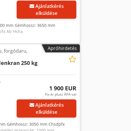
Ajánlatkérés
elküldése
3100 mm Gémhossz: 3650 mm
pfx Ab Hsha
Apróhirdetés
, forgódaru,
lenkran
250 kg
1 900 EUR
Fix ár plusz ÁFA-val
Ajánlatkérés
elküldése
 mm Gémhossz: 3050 mm Chsdpfx
 Emelési magasság: 2200 mm