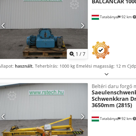
BALCANCAR
1000
Tatabánya
92 km
1
/
7
Állapot:
használt
, Teherbírás: 1000 kg Emelési magasság: 12 m Cj
Beltéri daru forgó 
Saeulenschwen
Schwenkkran D
3650mm (2815)
Tatabánya
92 km