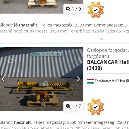
1
/
9
Állapot:
jó (használt)
, Teljes magasság: 3300 mm Gémmagasság: 
Használható munkahossz: 3150 mm Teherbírás: 125 kg Cjdstxyx Ne
Oszlopos forgódaru
forgódaru
BALCANCAR Hal
(3438)
Tatabánya
92 km
1
/
7
Állapot:
használt
, Teljes magasság: 3050 mm Gémmagasság: 2500
Abeyq Nkxo Hsa Gém effektív hossza: 2700 mm Teherbírás: 250 kg