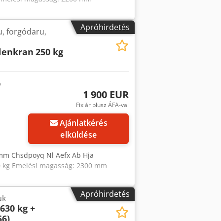
Apróhirdetés
, forgódaru,
lenkran
250 kg
1 900 EUR
Fix ár plusz ÁFA-val
Ajánlatkérés
elküldése
mm Chsdpoyq Nl Aefx Ab Hja
0 kg Emelési magasság: 2300 mm
Apróhirdetés
uk
630 kg +
56)