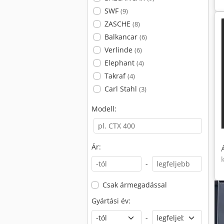
SWF
(9)
ZASCHE
(8)
Balkancar
(6)
Verlinde
(6)
Elephant
(4)
Takraf
(4)
Carl Stahl
(3)
Modell:
Ár:
-
Csak ármegadással
Gyártási év:
-