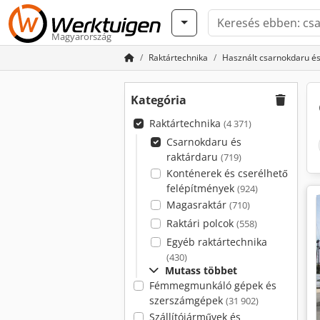
Magyarország
Raktártechnika
Használt csarnokdaru és
Kategória
Raktártechnika
(4 371)
Csarnokdaru és
raktárdaru
(719)
Konténerek és cserélhető
felépítmények
(924)
Magasraktár
(710)
Raktári polcok
(558)
Egyéb raktártechnika
(430)
Mutass többet
Fémmegmunkáló gépek és
szerszámgépek
(31 902)
Szállítójárművek és