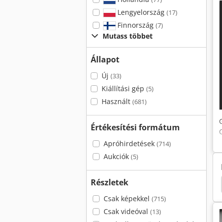
Lengyelország
(17)
Finnország
(7)
Mutass többet
Állapot
Új
(33)
Kiállítási gép
(5)
Használt
(681)
Értékesítési formátum
Apróhirdetések
(714)
Aukciók
(5)
Részletek
Agados Atlas
Demag Kbk Ii
Tennant 800
Csak képekkel
(715)
Csak videóval
(13)