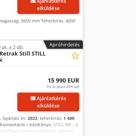
Ajánlatkérés
elküldése
 magasság: 3650 mm Teherbírás: 4000
Apróhirdetés
rak. x 2 db.
Retrak Still
STILL
k
15 990 EUR
Fix ár plusz ÁFA-val
Ajánlatkérés
elküldése
s
, Gyártási év:
2022
, teherbírás:
1 400
kumentáció / kézikönyv
, STILL FM – X
óoszlopos targonca (Retrak), újszerű