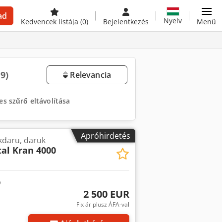
ad
Nyelv
Kedvencek listája
(0)
Bejelentkezés
Menü
19)
Relevancia
es szűrő eltávolítása
Apróhirdetés
kdaru, daruk
al Kran 4000
2 500 EUR
Fix ár plusz ÁFA-val