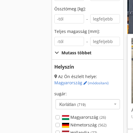
Össztömeg [kg]:
-
Teljes magasság [mm]:
-
Mutass többet
Helyszín
Az Ön észlelt helye:
Magyarország
(módosítani)
sugár:
Korlátlan
(719)
Magyarország
(26)
Németország
(562)
Hollandia
(77)