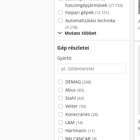
haszongépjárművek
(27 733)
Faipari gépek
(12 151)
Automatizálási technika
(9 218)
Mutass többet
Gép részletei
Gyártó:
DEMAG
(268)
Abus
(83)
Stahl
(63)
Vetter
(50)
Konecranes
(28)
L&M
(14)
Hartmann
(11)
BALCANCAR
(9)