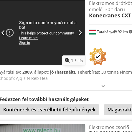
Elektromos drótköt
emelő, 30 t daru
Konecranes
CXT 
Tatabánya
92 km
1
/
15
Gyártási év:
2009
, állapot:
jó (használt)
, Teherbírás: 30 tonna Fino
Chodpfx Ajqiz N Reb Hea
Fedezzen fel további használt gépeket
Konténerek és cserélhető felépítmények
Magasrakt
Elektromos csörlő