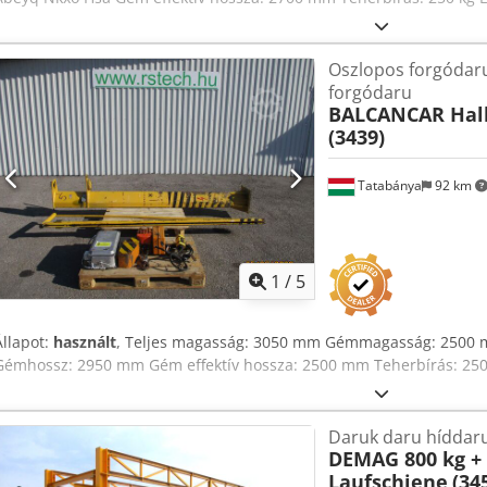
Oszlopos forgódaru
forgódaru
BALCANCAR Hal
(3439)
Tatabánya
92 km
1
/
5
Állapot:
használt
, Teljes magasság: 3050 mm Gémmagasság: 2500 
Gémhossz: 2950 mm Gém effektív hossza: 2500 mm Teherbírás: 25
Daruk daru híddar
DEMAG 800 kg + 
Laufschiene
(34