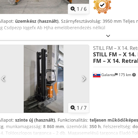
1
/
6
Állapot:
üzemkész (használt)
, Szárnyfesztávolság: 3950 mm Teljes
kg Csdpezp Iqgefx Ab Hjha emelőberendezés nélkül
STILL FM – X 14. Ret
STILL FM – X 14. 
FM – X 14. Retra
Galanta
175 km
1
/
7
Állapot:
szinte új (használt)
, Funkcionalitás:
teljesen működőképe
kg
, munkamagasság:
8 860 mm
, üzemórák:
350 h
, Felszereltség:
do
14. Tolóoszlopos targonca – 2 db. Magasemelésű targonca Eladó Tol