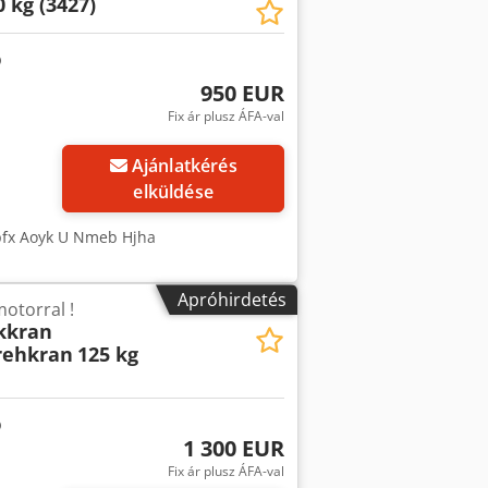
 kg (3427)
950 EUR
Fix ár plusz ÁFA-val
Ajánlatkérés
elküldése
dpfx Aoyk U Nmeb Hjha
Apróhirdetés
motorral !
kkran
rehkran
125 kg
1 300 EUR
Fix ár plusz ÁFA-val