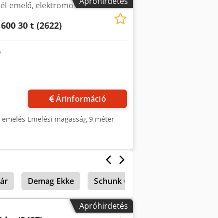
Apróhirdetés
él-emelő, elektromos
600 30 t (2622)
Árinformáció
m emelés Emelési magasság 9 méter
ár
Demag Ekke
Schunk Gbk 500
Federhenn 
Apróhirdetés