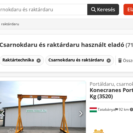
Keresés
El
 raktárdaru
Csarnokdaru és raktárdaru használt eladó
(7
Raktártechnika
Csarnokdaru és raktárdaru
Össz
Portáldaru, csarno
Konecranes Port
Kg
(3520)
Tatabánya
92 km