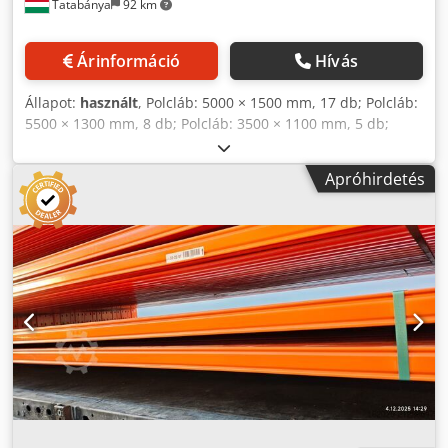
Tatabánya
92 km
Pneumatikus meghajtás: 2 db Vészleállító gomb: 1 db
Dobozok tárolása Pneumatikus süllyesztő a konténerekhez:
1 db Görgős szállítószalag: kb. 4,5 m RollerDrive elem: 1 db
Árinformáció
Hívás
Pneumatikus stopper, oldalt: 1 db Meghajtás: 1 db A
RollerDrive elem vezérlése: 1 db Elektromos meghajtás
Állapot:
használt
, Polcláb: 5000 × 1500 mm, 17 db; Polcláb:
frekvenciaváltóval: 1 db Pneumatikus meghajtás: 2 db
5500 × 1300 mm, 8 db; Polcláb: 3500 × 1100 mm, 5 db;
Gyors kiemelés Lejtős görgőspálya: 1,3 m Dkedpfx Anoznc
Polcláb: 5500 × 510 mm, 3 db; Polcoszlop: 5000 mm, 11 db;
R Ssrsr Alváz a tároló merevítéséhez: 2 db Különleges
Gerenda: 1350 × 65 mm, 199 db; Gerenda: 1350 × 60 mm,
betáplálás RollerDrive elem: 1 db Alváz a tároló
Apróhirdetés
19 db; Kocsisín: 8650 mm, 28 db; Kocsisín: 7860 mm, 12
merevítéséhez: 2 db A RollerDrive elem vezérlése: 1 db
db; Kocsisín végzáróval: 6000 mm, 40 db; Kocsi végdarab:
"Pick by Light" munkaállomás RollerDrive elem: 1 db
40 db; Polcláb merevítő: 1400 mm, 70 db; 1 kocsi + töltő +
Projektor: 1 db Felső szerkezet a tároló merevítéséhez: 1 db
távirányító Dksdpfx Anjxcua Usrsr
A RollerDrive elem vezérlése: 1 db Projektor vezérlése: 1 db
További műszaki részletek a mellékelt ajánlatban
találhatóak.