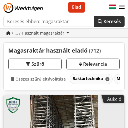
Elad
Keresés
/ ... / Használt magasraktár
Magasraktár használt eladó
(712)
Szűrő
Relevancia
Raktártechnika
Maga
Összes szűrő eltávolítása
Aukció