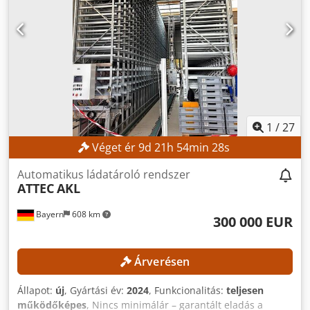
1
/
27
Véget ér
9
d
21
h
54
min
26
s
Automatikus ládatároló rendszer
ATTEC
AKL
Bayern
608 km
300 000 EUR
Árverésen
Állapot:
új
, Gyártási év:
2024
, Funkcionalitás:
teljesen
működőképes
, Nincs minimálár – garantált eladás a