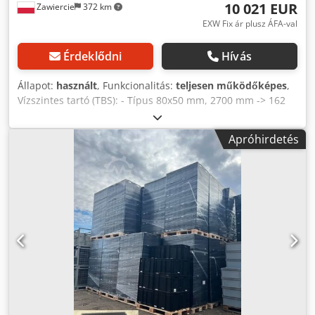
10 021 EUR
Zawiercie
372 km
EXW Fix ár plusz ÁFA-val
Érdeklődni
Hívás
Állapot:
használt
, Funkcionalitás:
teljesen működőképes
,
Vízszintes tartó (TBS): - Típus 80x50 mm, 2700 mm -> 162
db - Típus 100x50 mm, 2700 mm -> 180 db - Típus 120x50
mm, 270 mm -> 80 db Keretoszlopok: - Típus 80x70 mm,
Apróhirdetés
3000 mm -> 0 db - Típus 80x70 mm, 6500 mm -> 4 db -
Típus 80x70 mm, 8000 mm -> 2 db - Típus 100x70 mm,
7000 mm -> 14 db Oszlopkeret védőburkolata: Djdpfx
Anozqt Ndsrekr - Típus 400-s, 80 mm -> 4 db - Típus 400-s,
100 mm -> 6 db Raktárazófal ütköző: - Típus 100x50 mm,
2700 mm -> 38 db Hálós kitöltés: - Típus 1120x860 mm ->
500 db Átlós tartók: - Típus ferde, 40 mm -> 50 db - Típus
ferde, 70 mm -> 70 db - Típus vízszintes, 40 mm -> 8 db -
Típus vízszintes, 70 mm -> 15 db