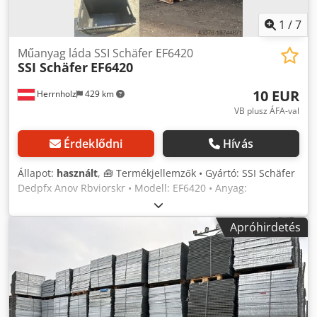
1
/
7
Műanyag láda SSI Schäfer EF6420
SSI Schäfer
EF6420
10 EUR
Herrnholz
429 km
VB plusz ÁFA-val
Érdeklődni
Hívás
Állapot:
használt
, 🧰 Termékjellemzők • Gyártó: SSI Schäfer
Dedpfx Anov Rbviorskr • Modell: EF6420 • Anyag:
Polipropilén (PP) • Állapot: használt, nagyon jó • Szín: fekete
• Külső méretek: 600 × 400 × 420 mm • Belső méretek: 553
Apróhirdetés
× 353 × 416 mm • Térfogat: 83,8 liter • Megengedett
terhelés: 600 kg • Súly: 4,18 kg • Hordozóképesség: 20 kg •
Hőmérséklet-állóság: -20°C és +80°C között • Rakható és
megfelel az európai szabványnak • Alj és falak: zárt vagy
nyitott 💰 Ár: 9,50 € nettó, ÁFA nélkül • Mennyiségi
kedvezmény: kérésre • Szállítási költség: Európa-szerte,