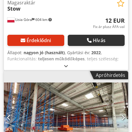
Magasraktár
Stow
12 EUR
Lisia Góra
604 km
Fix ár plusz ÁFA-val
Érdeklődni
Hívás
Állapot:
nagyon jó (használt)
, Gyártási év:
2022
,
Funkcionalitás:
teljesen működőképes
, teljes szélesség:
2 800 mm
, teljes magasság:
8 500 mm
, teherbírás tárolási
szekciónként:
1 800 kg
, STOW 10500x1100 mm-es polcok +
Apróhirdetés
2800 mm-es tartók 100x50 – azonnal elérhető raktári
polcrendszerek Eladó, kiváló minőségű, használt STOW
raktári polcrendszerek egy modern, A osztályú raktárból. A
rendszer nagyon jó műszaki állapotban van, rövid ideig
rendszeresen használták. Műszaki adatok: STOW keret:
8500 x 1100 mm Oszlopprofil: 85 mm Tartó /
keresztgerenda: 2800 mm Tartóprofil: 100 x 50 mm A
rendszer ideális 3 európálca elhelyezésére egy szinten
Lehetőség magas raktározásra és picking szintek