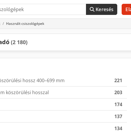
Keresés
El
k
Használt csiszológépek
ladó
(2 180)
köszörülési hossz 400–699 mm
221
m köszörülési hosszal
203
174
137
134