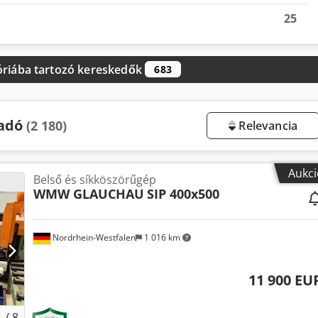
25
óriába tartozó kereskedők
683
ladó
(2 180)
Relevancia
Aukci
Belső és síkköszörűgép
WMW GLAUCHAU
SIP 400x500
Nordrhein-Westfalen
1 016 km
11 900 EU
1
/
8