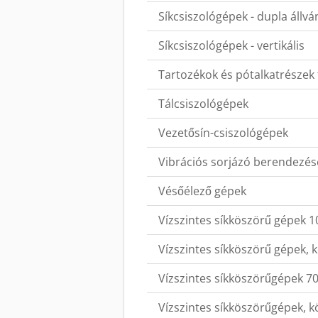
Síkcsiszológépek - dupla állv
Síkcsiszológépek - vertikális
Tartozékok és pótalkatrészek
Tálcsiszológépek
Vezetősín-csiszológépek
Vibrációs sorjázó berendezés
Vésőélező gépek
Vízszintes síkköszörű gépek 
Vízszintes síkköszörű gépek,
Vízszintes síkköszörűgépek 7
Vízszintes síkköszörűgépek, 