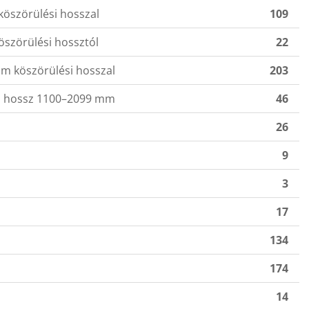
öszörülési hosszal
109
szörülési hossztól
22
m köszörülési hosszal
203
si hossz 1100–2099 mm
46
26
9
3
17
134
174
14