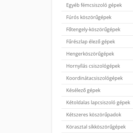
Egyéb fémcsiszoló gépek
Fúrós köszörűgépek
Főtengely-köszörűgépek
Fűrészlap élező gépek
Hengerköszörűgépek
Hornyílás csiszológépek
Koordinátacsiszológépek
Késélező gépek
Kétoldalas lapcsiszoló gépek
Kétszeres köszörűpadok
Körasztal síkköszörűgépek