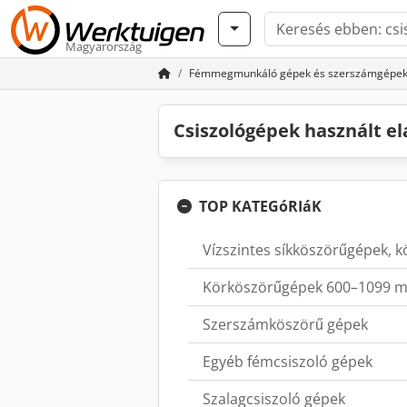
Magyarország
Fémmegmunkáló gépek és szerszámgépe
Csiszológépek használt e
TOP KATEGóRIáK
Vízszintes síkköszörűgépek, 
Körköszörűgépek 600–1099 m
Szerszámköszörű gépek
Egyéb fémcsiszoló gépek
Szalagcsiszoló gépek