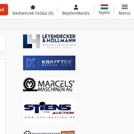
ad
Nyelv
Kedvencek listája
(0)
Bejelentkezés
Menü