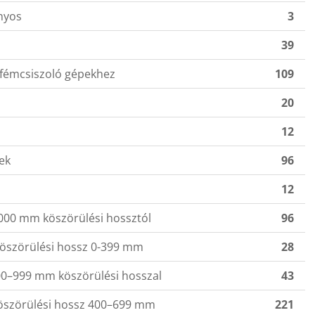
ányos
3
39
 fémcsiszoló gépekhez
109
20
12
ek
96
12
1000 mm köszörülési hossztól
96
 köszörülési hossz 0-399 mm
28
00–999 mm köszörülési hosszal
43
köszörülési hossz 400–699 mm
221