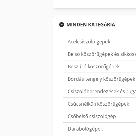
MINDEN KATEGóRIA
Acélcsiszoló gépek
Belső köszörűgépek és síkkös
Beszúró köszörűgépek
Bordás tengely köszörűgépek
Csiszolóberendezések és rug
Csúcsnélküli köszörűgépek
Csőbelső csiszológép
Darabológépek