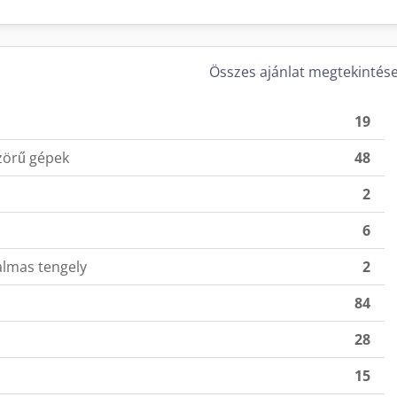
Összes ajánlat megtekintés
19
zörű gépek
48
2
6
almas tengely
2
84
28
15