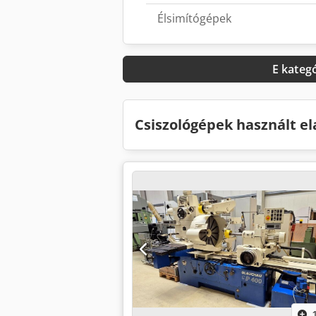
Élsimítógépek
E kateg
Csiszológépek használt e