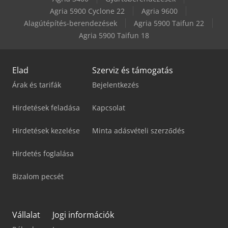
Schunk Jbm-St 220
Agria 5900 Cyclone 22
Agria 9600
Alagútépítés-berendezések
Agria 5900 Taifun 22
Weinbrenner Tsv 6/3050
Agria 5900 Taifun 18
Elad
Szerviz és támogatás
Árak és tarifák
Bejelentkezés
Hirdetések feladása
Kapcsolat
Hirdetések kezelése
Minta adásvételi szerződés
Hirdetés foglalása
Bizalom pecsét
Vállalat
Jogi információk