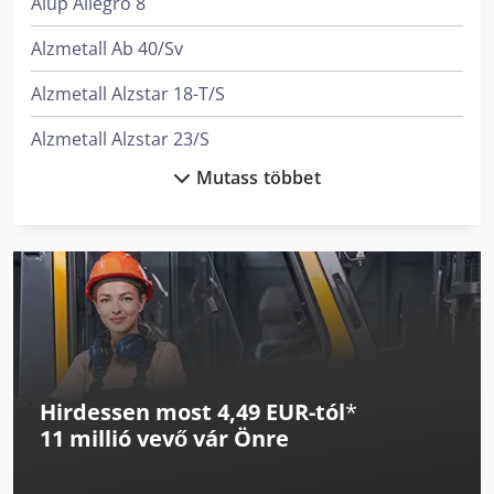
Alup Allegro 8
Alzmetall Ab 40/Sv
Alzmetall Alzstar 18-T/S
Alzmetall Alzstar 23/S
Mutass többet
Alzmetall Alzstar 30/S
Alzmetall Alzstar 40/S
Alzmetall Ax 3/S
Alzmetall Ax 3/Sv
Atlas Copco Lf 3
Hirdessen most 4,49 EUR-tól
*
Auerbach Ax3 Tlf
11 millió vevő
vár Önre
Axa Vhc 3 - Xts