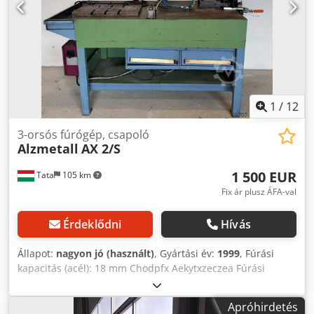
1
/
12
3-orsós fúrógép, csapoló
Alzmetall
AX 2/S
1 500 EUR
Tata
105 km
Fix ár plusz ÁFA-val
Érdeklődni
Hívás
Állapot:
nagyon jó (használt)
, Gyártási év:
1999
, Fúrási
kapacitás (acél): 18 mm Chodpfx Aekytxzeczea Fúrási
kapacitás (öntött): 23 mm Fúrási kapacitás (acél): M14 mm
Orsó rögzítése: MK 2 Orsó löket: 100 mm Hosszabbítás: 250
Apróhirdetés
mm Oszlop átmérő: 90 mm Teljesítmény: 0,55 kW orsó