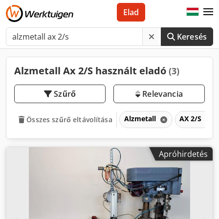
Elad
Keresés
Alzmetall Ax 2/S használt eladó
(3)
Szűrő
Relevancia
Alzmetall
AX 2/S
Összes szűrő eltávolítása
Apróhirdetés