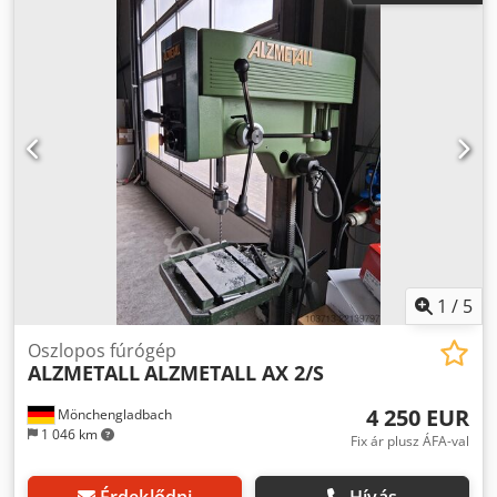
fordulatszáma: 125 - 2400 rpm / 225 - 4300 rpm
1
/
5
Oszlopos fúrógép
ALZMETALL
ALZMETALL AX 2/S
4 250 EUR
Mönchengladbach
1 046 km
Fix ár plusz ÁFA-val
Érdeklődni
Hívás