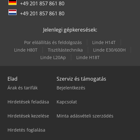
+49 201 857 861 80
Volvo Fh 400
+49 201 857 861 80
Weinbrenner Tsv 6/3050
Jelenlegi gépkeresések:
Por előállítás és feldolgozás
Linde H14T
Linde H80T
Tisztítástechnika
Linde E30/600H
Linde L20Ap
Linde H18T
Elad
Szerviz és támogatás
Árak és tarifák
Bejelentkezés
Hirdetések feladása
Kapcsolat
Hirdetések kezelése
Minta adásvételi szerződés
Hirdetés foglalása