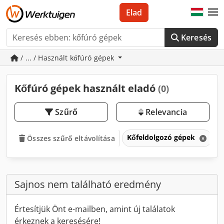
Elad
Keresés
/ ... / Használt kőfúró gépek
Kőfúró gépek használt eladó
(0)
Szűrő
Relevancia
Kőfeldolgozó gépek
K
Összes szűrő eltávolítása
Sajnos nem található eredmény
Értesítjük Önt e-mailben, amint új találatok
érkeznek a keresésére!