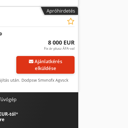
Apróhirdetés
8 000 EUR
Fix ár plusz ÁFA-val
Ajánlatkérés
elküldése
lújítás után. Dodpsw Smvnofx Agvsck
 fúvógép
EUR-tól
*
re