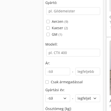
Gyártó:
Aerzen
(9)
Kaeser
(2)
GM
(1)
Modell:
Ár:
-
Csak ármegadással
Gyártási év:
-
Össztömeg [kg]: