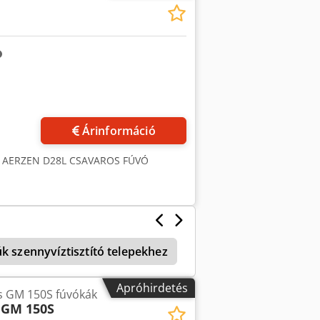
Árinformáció
, AERZEN D28L CSAVAROS FÚVÓ
úk szennyvíztisztító telepekhez
Apróhirdetés
 GM 150S fúvókák
 GM 150S