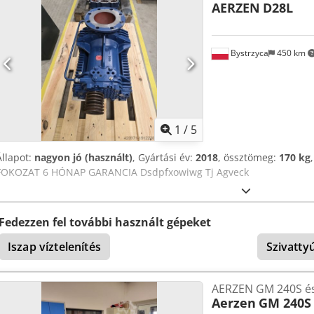
AERZEN
D28L
Bystrzyca
450 km
1
/
5
Állapot:
nagyon jó (használt)
, Gyártási év:
2018
, össztömeg:
170 kg
FOKOZAT 6 HÓNAP GARANCIA Dsdpfxowiwg Tj Agveck
Fedezzen fel további használt gépeket
Iszap víztelenítés
Szivatty
AERZEN GM 240S és
Aerzen
GM 240S