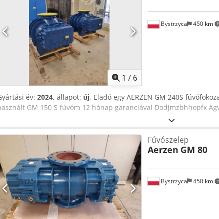
Bystrzyca
450 km
1
/
6
Gyártási év:
2024
, állapot:
új
, Eladó egy AERZEN GM 240S fúvófokozat
használt GM 150 S fúvóm 12 hónap garanciával Dodjmzbhhopfx Ag
Fúvószelep
Aerzen
GM 80
Bystrzyca
450 km