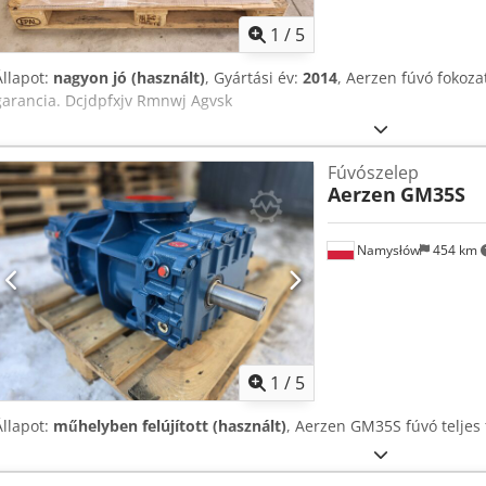
1
/
5
Állapot:
nagyon jó (használt)
, Gyártási év:
2014
, Aerzen fúvó fokozat
garancia. Dcjdpfxjv Rmnwj Agvsk
Fúvószelep
Aerzen
GM35S
Namysłów
454 km
1
/
5
Állapot:
műhelyben felújított (használt)
, Aerzen GM35S fúvó teljes 