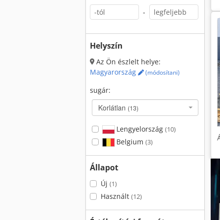
-
Helyszín
Az Ön észlelt helye:
Magyarország
(módosítani)
sugár:
Korlátlan
(13)
Lengyelország
(10)
Belgium
(3)
Állapot
Új
(1)
Használt
(12)