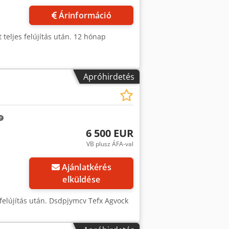
Árinformáció
 teljes felújítás után. 12 hónap
Apróhirdetés
6 500 EUR
VB plusz ÁFA-val
Ajánlatkérés
elküldése
felújítás után. Dsdpjymcv Tefx Agvock