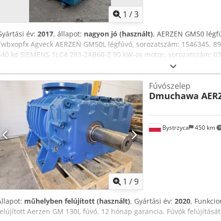
1
/
3
Gyártási év:
2017
, állapot:
nagyon jó (használt)
, AERZEN GM50 légf
Twbxopfx Agveck AERZEN GM50L légfúvó, sorozatszám: 1546345, 89,9
340 kg SIEMENS 1LC4 283-2AB60-Z 90 kW-os motor, sorozatszám: 03
kg.
Fúvószelep
Dmuchawa AER
Bystrzyca
450 km
1
/
9
Állapot:
műhelyben felújított (használt)
, Gyártási év:
2020
, Funkcio
felújított Aerzen GM 130L fúvó. 12 hónap garancia. Fúvók felújítását