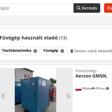
Keresés
El
Fúvógép használt eladó
(13)
Tisztítástechnika
Fúvógép
Összes szűrő eltávolí
Fúvószelep
Aerzen
GM50L
Wilków
459 km