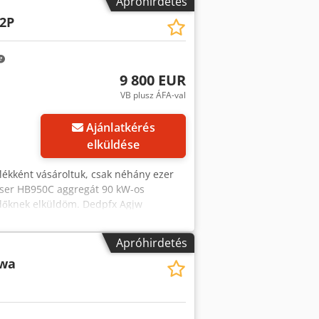
Apróhirdetés
2P
9 800 EUR
VB plusz ÁFA-val
Ajánlatkérés
elküldése
lékként vásároltuk, csak néhány ezer
aeser HB950C aggregát 90 kW-os
ődőknek elküldöm. Dedpfx Agjw
Apróhirdetés
wa