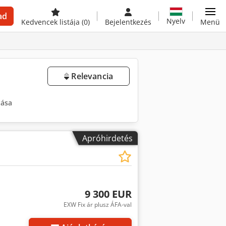
ad
Nyelv
Kedvencek listája
(0)
Bejelentkezés
Menü
Relevancia
tása
Apróhirdetés
9 300 EUR
EXW Fix ár plusz ÁFA-val