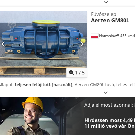
Fúvószelep
Aerzen
GM80L
Namysłów
455 km
1
/
5
Állapot:
teljesen felújított (használt)
, Aerzen GM80L fúvó, teljes fe
Adja el most azonnal:
Hirdessen most 4,49 
11 millió vevő
vár Ön