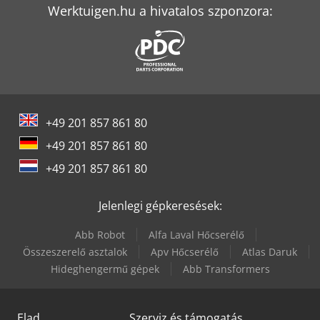
Werktuigen.hu a hivatalos szponzora:
Weinbrenner Tsv 6/3050
+49 201 857 861 80
+49 201 857 861 80
+49 201 857 861 80
Jelenlegi gépkeresések:
Abb Robot
Alfa Laval Hőcserélő
Összeszerelő asztalok
Apv Hőcserélő
Atlas Daruk
Hideghengermű gépek
Abb Transformers
Elad
Szerviz és támogatás