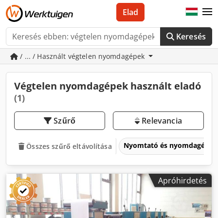
Elad
Keresés
/ ... / Használt végtelen nyomdagépek
Végtelen nyomdagépek használt eladó
(1)
Szűrő
Relevancia
Nyomtató és nyomdagépe
Összes szűrő eltávolítása
Apróhirdetés