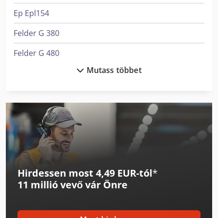
Ep Epl154
Felder G 380
Felder G 480
Mutass többet
Felder K 700 S
Haas Tl-2
Linde L 10
Linde L 12
Linde L 14
Hirdessen most 4,49 EUR-tól
*
Linde L 16
11 millió vevő
vár Önre
Linde Targonca
Man L 2000