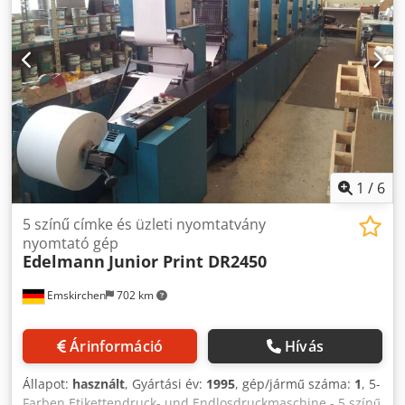
1
/
6
5 színű címke és üzleti nyomtatvány
nyomtató gép
Edelmann
Junior Print DR2450
Emskirchen
702 km
Árinformáció
Hívás
Állapot:
használt
, Gyártási év:
1995
, gép/jármű száma:
1
, 5-
Farben Etikettendruck- und Endlosdruckmaschine - 5 színű