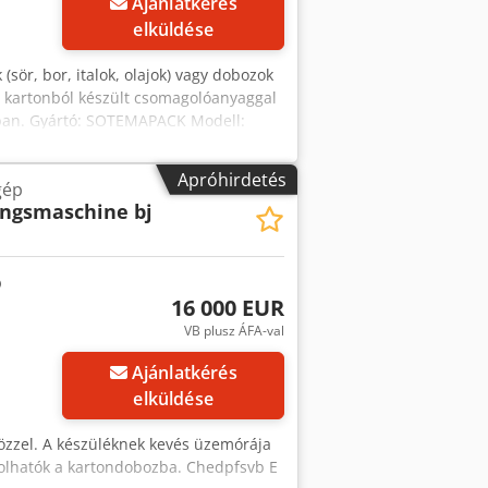
Ajánlatkérés
elküldése
(sör, bor, italok, olajok) vagy dobozok
d kartonból készült csomagolóanyaggal
ásban. Gyártó: SOTEMAPACK Modell:
: akár 720 csomag/óra (12
ki állapot: használt gép, a
Apróhirdetés
gép
ngsmaschine bj
16 000 EUR
VB plusz ÁFA-val
Ajánlatkérés
elküldése
közzel. A készüléknek kevés üzemórája
olhatók a kartondobozba. Chedpfsvb E