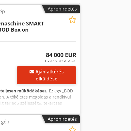
Apróhirdetés
ép
emaschine
SMART
 BOD Box on
84 000 EUR
Fix ár plusz ÁFA-val
Ajánlatkérés
elküldése
:
teljesen működőképes
, Ez egy „BOD
ban. A tökéletes megoldás a rendkívül
ig terjedő szélességű, tekercses
ide-by-side – egymás mellett) van
llámkarton-köteg is elhelyezhető a
Apróhirdetés
 gép
 azonnal rendelkezésre áll – a készlet