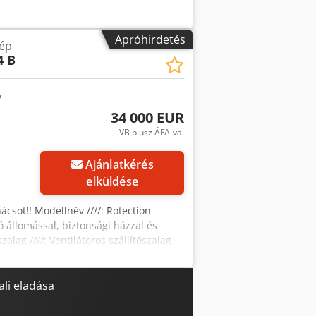
Apróhirdetés
ép
4 B
34 000 EUR
VB plusz ÁFA-val
Ajánlatkérés
elküldése
ácsot!! Modellnév ////: Rotection
tó állomással, biztonsági házzal és
zalag ////: Ventilátoros szállítószalag
ő ////: Érintőképernyő Hajtás és vezérlés
bozszélesség ////: 120-260 mm
perc. a doboz méretétől és a termék
li eladása
lőre hajtogatott dobozok, 250-350g/m³
dszer súlya ////: kb. 1000 kg A rendszer