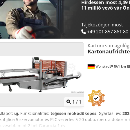
Hirdessen most 4,49 
méretei ////: kb. 4257 x 1605 x 1823 mm Növényi anyag ////: "304 ro
11 millió vevő
vár Ön
Hotmelt állomás ////: Kötelező, opcionális Nordson vagy Robatech
Tájékozódjon most
+49 201 857 861 80
Kartoncsomagológ
Kartonaufrichte
Wöllstadt
861 km
Kérjen t
1
/
1
Állapot:
új
, Funkcionalitás:
teljesen működőképes
, Gyártási év:
202
Ikhhjlioa 5 szervomotor és PLC vezérlés 5-20 doboz/perc a doboz mér
kevesebb mint 2 hét Garancia 1 év