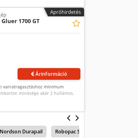
Apróhirdetés
gép
 Gluer 1700 GT
Kérjen több képet
Árinformáció
nti varratragasztáshoz minimum
karton minősége akár 2 hullámos,
Nordson Durapail
Robopac Starbox 50