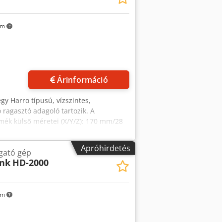
km
Árinformáció
egy Harro típusú, vízszintes,
ragasztó adagoló tartozik. A
ék külső méretei (X/Y/Z): 170 mm/28
retei (X/Y): 252,5 mm/169 mm, a forró
A termékadatok a jelenlegi
Apróhirdetés
gató gép
 Lehetőség van helyszíni bemutatóra.
nk
HD-2000
km