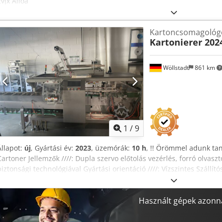
Evjx Alioa
Kartoncsomagológ
Kartonierer 202
Wöllstadt
861 km
1
/
9
Állapot:
új
, Gyártási év:
2023
, üzemórák:
10 h
, !! Örömmel adunk tan
Cartoner Jellemzők ////: Dupla szervo előtolás vezérlés, forró olvasz
biztonsági technológiával Gyártási orientáció ////: Vízszintes Szállítós
Kartondoboz adagoló ////: felső aktív szállítószalaggal Kezelői kijelz
////: 8 szervomotor és PLC vezérlés Dobozhossz ////: 150-300 mm Do
Csomagolás magassága ////: 50-100 mm Sebesség ////: 40-60 doboz/
Használt gépek azonna
súlyától függően Cedpfxjr E Dpas Alijha Kartondoboz ajánlás ////: e
Fogyasztás ////: kb 9,5KW Tápellátás ////: 380 V / 50 Hz/ 3 fázis A ren