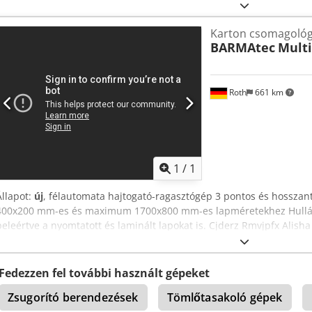
Karton csomagoló
BARMAtec
Multi
Roth
661 km
1
/
1
Állapot:
új
, félautomata hajtogató-ragasztógép 3 pontos és hossza
400x200 mm-es és maximum 1700x800 mm-es lapméretekhez Hullám
beleértve a nyomtatott és laminált lapokat is. Cjderz Rmvjpfx Alisha
Fedezzen fel további használt gépeket
Zsugorító berendezések
Tömlőtasakoló gépek