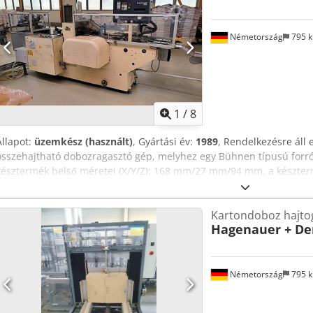
Németország
795 
1
/
8
Állapot:
üzemkész (használt)
, Gyártási év:
1989
, Rendelkezésre áll 
összehajtható dobozragasztó gép, melyhez egy Bühnen típusú forró 
késztermék belső méretei (X/Y/Z): 168 mm/27 mm/94 mm, a készterm
mm/95 mm, a termék nettó tömege: 60 g, a termék lapos tárolási mé
ragasztó adagoló gyártási éve: 2011. A gépet 1987-ben felújították. 
Kartondoboz hajto
termékformátumokra vonatkoznak. Dokumentáció rendelkezésre áll.
Hagenauer + De
Chedpfx Aezp Rf Teliea
Németország
795 