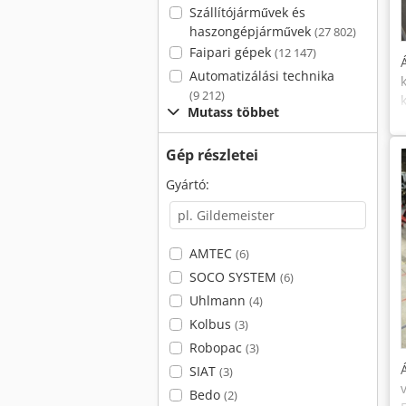
Szállítójárművek és
haszongépjárművek
(27 802)
Faipari gépek
(12 147)
Automatizálási technika
(9 212)
Mutass többet
Gép részletei
Gyártó:
AMTEC
(6)
SOCO SYSTEM
(6)
Uhlmann
(4)
Kolbus
(3)
Robopac
(3)
SIAT
(3)
Bedo
(2)