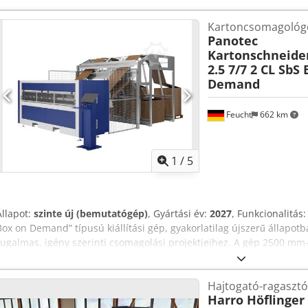
Kartoncsomagológ
Panotec
Kartonschneid
2.5 7/7 2 CL SbS
Demand
Feucht
662 km
1
/
5
Állapot:
szinte új (bemutatógép)
, Gyártási év:
2027
, Funkcionalitás
Box on Demand” típusú kiállítási gép, gyakorlatilag újszerű állapot
rugalmas, igény szerinti csomagolási projektjeihez. A gép 2500 mm-
hullámkartonnal dolgozik. 2CL kartonváltó rendszerrel és SbS-sel (s
felszerelve, akár 2 kartonköteg egyidejű használatára. Így akár 4 hu
Hajtogató-ragasztó
gépben. A gép bármikor megtekinthető. Csdpfx Aljznw T Ieisha A gép
Harro Höflinger
függvényében.