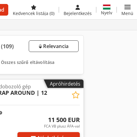
ad
Nyelv
Kedvencek listája
(0)
Bejelentkezés
Menü
ó
(109)
Relevancia
Összes szűrő eltávolítása
Apróhirdetés
 dobozoló gép
AP AROUND | 12
11 500 EUR
FCA VB plusz ÁFA-val