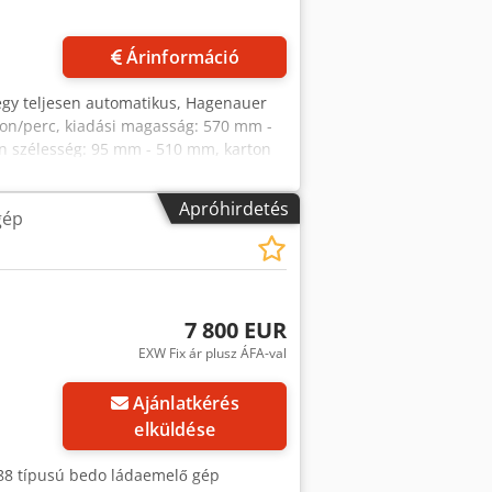
Árinformáció
 egy teljesen automatikus, Hagenauer
arton/perc, kiadási magasság: 570 mm -
ton szélesség: 95 mm - 510 mm, karton
lkezésre áll. Lehetőség van helyszíni
Apróhirdetés
gép
7 800 EUR
EXW Fix ár plusz ÁFA-val
Ajánlatkérés
elküldése
988 típusú bedo ládaemelő gép