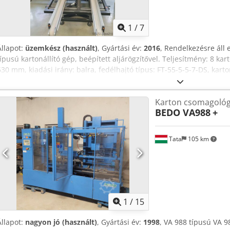
1
/
7
Állapot:
üzemkész (használt)
, Gyártási év:
2016
, Rendelkezésre áll
típusú kartonállító gép, beépített aljárögzítővel. Teljesítmény: 8 k
630 mm, kiadási irány: balra, fedélhajtó típus: FT-55-5-5-7-DS, kar
magasság: 85 mm - 510 mm. Fedéllezáró nélkül. Dokumentáció rende
szemlére. Chodpfx Aljzp Rg Djija
Karton csomagoló
BEDO VA988
+
Tata
105 km
1
/
15
Állapot:
nagyon jó (használt)
, Gyártási év:
1998
, VA 988 típusú VA 