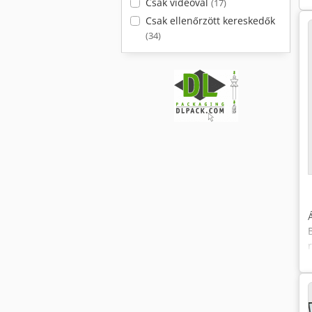
Csak videóval
(17)
Csak ellenőrzött kereskedők
(34)