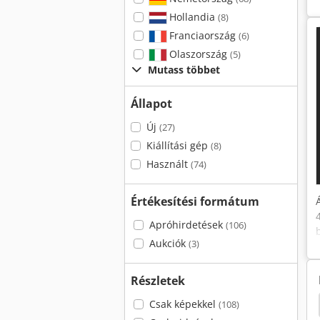
Hollandia
(8)
Franciaország
(6)
Olaszország
(5)
Mutass többet
Állapot
Új
(27)
Kiállítási gép
(8)
Használt
(74)
Értékesítési formátum
Apróhirdetések
(106)
Aukciók
(3)
Részletek
Csak képekkel
Robopac Starbox 65
(108)