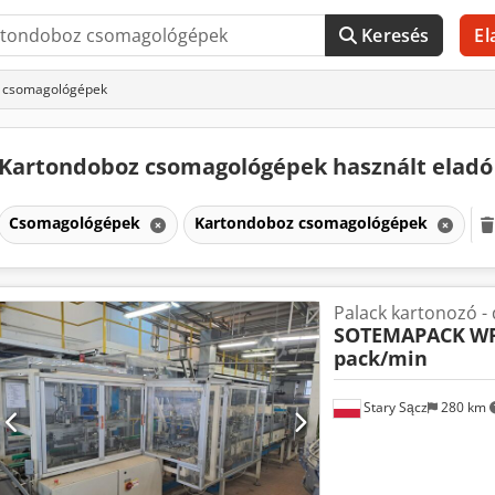
Keresés
El
z csomagológépek
Kartondoboz csomagológépek használt elad
Csomagológépek
Kartondoboz csomagológépek
Palack kartonozó -
SOTEMAPACK
WR
pack/min
Stary Sącz
280 km