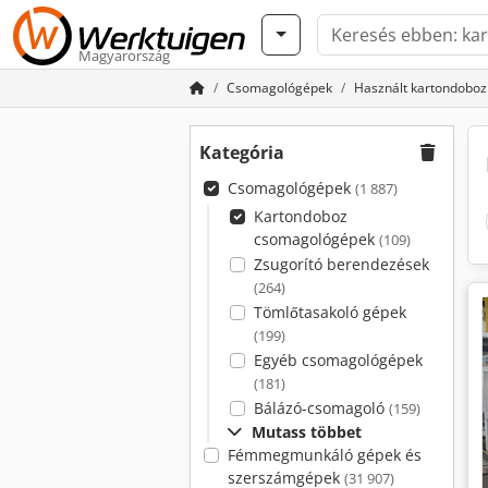
Magyarország
Csomagológépek
Használt kartondobo
Kategória
Csomagológépek
(1 887)
Kartondoboz
csomagológépek
(109)
Zsugorító berendezések
(264)
Tömlőtasakoló gépek
(199)
Egyéb csomagológépek
(181)
Bálázó-csomagoló
(159)
Mutass többet
Fémmegmunkáló gépek és
szerszámgépek
(31 907)