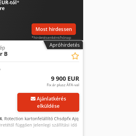
EUR-tól
*
zsdamentes acél felületkezeléssel"
re
Most hirdessen
*hirdetésenként/hónap
Apróhirdetés
ép
r B
9 900 EUR
Fix ár plusz ÁFA-val
öbb képet
Ajánlatkérés
elküldése
4
, Rotection kartonfelállító Chsdpfx Ajq
etétől függően Jelenlegi szállítási idő