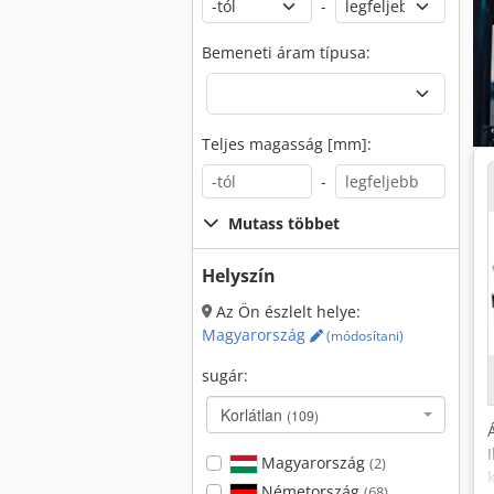
-
Bemeneti áram típusa:
Teljes magasság [mm]:
-
Mutass többet
Helyszín
Az Ön észlelt helye:
Magyarország
(módosítani)
sugár:
Korlátlan
(109)
Magyarország
(2)
Németország
(68)