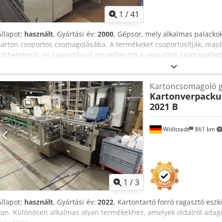
1
/
41
Állapot:
használt
, Gyártási év:
2000
, Gépsor, mely alkalmas palackok 
karton csoportos csomagolásába. A termékeket csoportosítják, maj
körbetekerik, és ragasztással összeillesztik a csoportos csomagol
WRAP-AROUND Csdpoywclwsfx Alisha Gyártási év: 2000 Teljesítmény
csomag/perc) Vezérlés: S7-300 Eredeti műszaki dokumentáció. Műsza
Kartoncsomagoló 
leszereléskor üzemképes állapotban, a képeken látható állapot.
Kartonverpacku
2021 B
Wöllstadt
861 km
1
/
3
Állapot:
használt
, Gyártási év:
2022
, Kartontartó forró ragasztó esz
van. Különösen alkalmas olyan termékekhez, amelyek oldalról adag