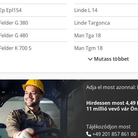
Ep Epl154
Linde L 14
Felder G 380
Linde Targonca
Felder G 480
Man Tga 18
Felder K 700 S
Man Tgm 18
Mutass többet
Hermle C 400
Manitou Mt 1840
Krone Bdf
Mercedes-Benz V
Kögel Box
Merlo R 50.21 S
Adja el most azonnal
Lagun L 1400
Merlo Tf 33.7-115
Hirdessen most 4,49 
11 millió vevő
vár Ön
Tájékozódjon most
+49 201 857 861 80