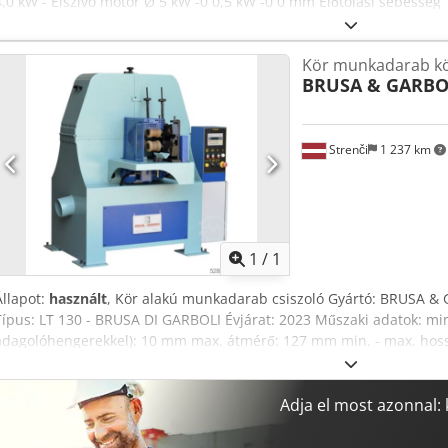
4,0 kW - Elszívó motor Ø 5 kW -0 0,5 kW -0 0 mm Előtolási sebesség 1
sebessége 1080 m/perc. Chsdevz Hfqspfx Aqlsa - Csiszolószalag m
1050 x 850 x 1300 mm - Súly 420 kg
Kör munkadarab k
BRUSA & GARBO
Strenči
1 237 km
Kérjen t
1
/
1
Állapot:
használt
, Kör alakú munkadarab csiszoló Gyártó: BRUSA & 
Típus: LT 130 - BRUSA DI GARBOLI Évjárat: 2023 Műszaki adatok: min
adagolóhengerekkel): 10 mm max. átmérő: 127 mm min. - max. hoss
mérete: 2000 x 120 mm tárcsamotor teljesítménye: 2,2 kW csiszolós
adagolómotor teljesítménye: 0,25 kW előtolási sebesség: 1 - 20 m/p
méretek (H x Sz x M): 160 x 135 x 170 cm elektromos csatlakozás: 4
Adja el most azonnal
önközpontosító előtolás szabályozása: frekvenciaváltós csiszolószala
készlet kezelési útmutató: 1 példány CE megfelelőségi tanúsítvány O