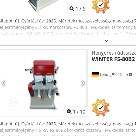
1
/
6
Állapot:
új
, Gyártási év:
2025
, Méretek (hossz/szélesség/magasság) 
teljesítményigény 2,7 kW Körköszörű FS-80B - Működési tartomány 
Elszívó motor 0,5 kW -0 Ø 0 mm - 0 V 0 z 0 mm ed sebesség 1 - 20 m
m/perc. Cedpevz Hdtjfx Aqlsha - Csiszolószalag méretei 130 x 185
1350 mm - Súly 420 kg
Hengeres rúdcsisz
WINTER
FS-80B2
Leipzig
696 km
1
/
10
Állapot:
új
, Gyártási év:
2025
, Méretek (hossz/szélesség/magasság) 
teljesítményigény 4,5 kW FS-80B2 körkörös köszörű - Működési tar