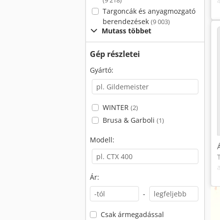
(9 218)
Targoncák és anyagmozgató
berendezések
(9 003)
Mutass többet
Gép részletei
Gyártó:
WINTER
(2)
Brusa & Garboli
(1)
Modell:
Ár:
-
Csak ármegadással