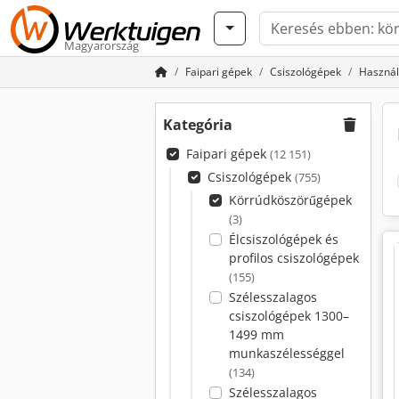
Magyarország
Faipari gépek
Csiszológépek
Használ
Kategória
Faipari gépek
(12 151)
Csiszológépek
(755)
Körrúdköszörűgépek
(3)
Élcsiszológépek és
profilos csiszológépek
(155)
Szélesszalagos
csiszológépek 1300–
1499 mm
munkaszélességgel
(134)
Szélesszalagos