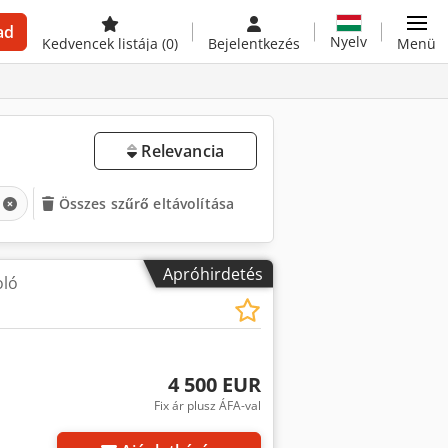
ad
Nyelv
Kedvencek listája
(0)
Bejelentkezés
Menü
Relevancia
Összes szűrő eltávolítása
Apróhirdetés
oló
4 500 EUR
Fix ár plusz ÁFA-val