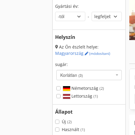
Gyártási év:
-
Helyszín
Az Ön észlelt helye:
Magyarország
(módosítani)
sugár:
Korlátlan
(3)
Németország
(2)
Lettország
(1)
Állapot
Új
(2)
Használt
(1)