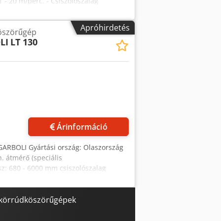
 - 20 m/perc. - Csiszolószalag
éretei 130 x 1850 mm - Méretek HxSzxM
Apróhirdetés
öszörűgép
LI
LT 130
öbb képet
Árinformáció
GARBOLI Gyártási ország: Olaszország
. átmérő (speciális
z: 680 - 6000 mm csiszolószalag
zalag-motor teljesítménye: 5,5 kW
erc tömeg: 760 kg Chsdpfx Aoxdivajqlea
00V / 50Hz adagolórendszer:
: körrúdköszörűgépek
gok: 1 készlet állító szerszámok: 1
pcionális felszereltség: PLC