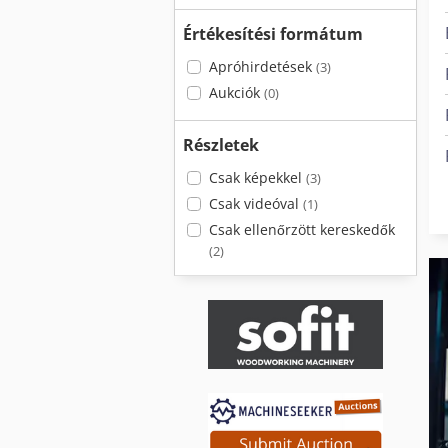
Értékesítési formátum
Apróhirdetések
(3)
Aukciók
(0)
Részletek
Csak képekkel
(3)
Csak videóval
(1)
Csak ellenőrzött kereskedők
(2)