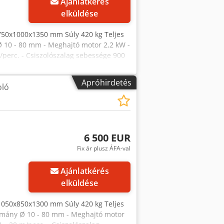
Ajánlatkérés
elküldése
750x1000x1350 mm Súly 420 kg Teljes
Ø 10 - 80 mm - Meghajtó motor 2,2 kW -
/perc. - Csiszolószalag sebessége 900
0 mm - Méretek HxSzxM 750 x 1000 x
Apróhirdetés
oló
6 500 EUR
Fix ár plusz ÁFA-val
Ajánlatkérés
elküldése
1050x850x1300 mm Súly 420 kg Teljes
tomány Ø 10 - 80 mm - Meghajtó motor