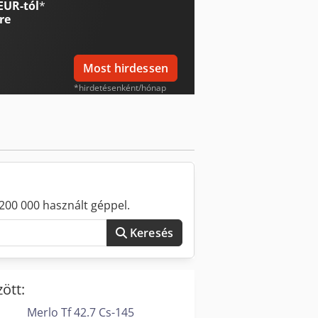
EUR-tól
*
sának ellenőrzése Kihordó, hajtott
re
Most hirdessen
*hirdetésenként/hónap
200 000 használt géppel.
Keresés
ött:
Merlo Tf 42.7 Cs-145