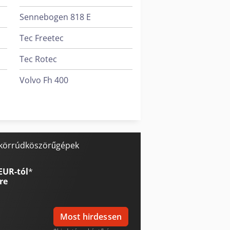
Sennebogen 818 E
Tec Freetec
Tec Rotec
Volvo Fh 400
Volvo L 70
Yeong Chin Machinery Industries Co. Ltd. (Ycm) Nfx400A
: körrúdköszörűgépek
EUR-tól
*
re
Most hirdessen