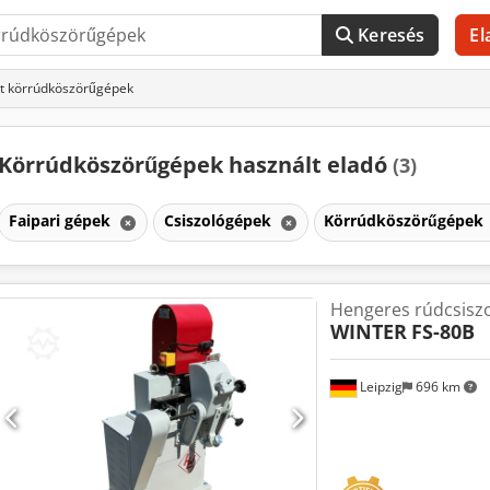
Keresés
El
t körrúdköszörűgépek
Körrúdköszörűgépek használt eladó
(3)
Faipari gépek
Csiszológépek
Körrúdköszörűgépek
Hengeres rúdcsisz
WINTER
FS-80B
Leipzig
696 km