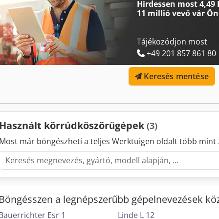
Hirdessen most 4,49 
vezérlőegység „Keyence” fotocella, csiszolószalagok nyitásának/zárá
11 millió vevő
vár Ön
görgősor a munkadarabhoz
Tájékozódjon most
+49 201 857 861 80
Keresés mentése
Használt körrúdköszörűgépek
(3)
Most már böngészheti a teljes Werktuigen oldalt több mint 
Böngésszen a legnépszerűbb gépelnevezések köz
Bauerrichter Esr 1
Linde L 12