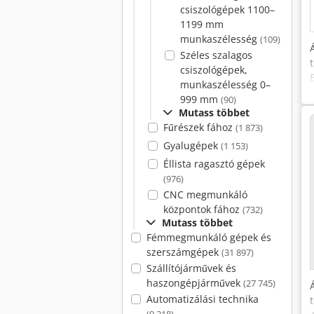
csiszológépek 1100–
1199 mm
munkaszélesség
(109)
Széles szalagos
csiszológépek,
munkaszélesség 0–
999 mm
(90)
Mutass többet
Fűrészek fához
(1 873)
Gyalugépek
(1 153)
Éllista ragasztó gépek
(976)
CNC megmunkáló
központok fához
(732)
Mutass többet
Fémmegmunkáló gépek és
szerszámgépek
(31 897)
Szállítójárművek és
haszongépjárművek
(27 745)
Automatizálási technika