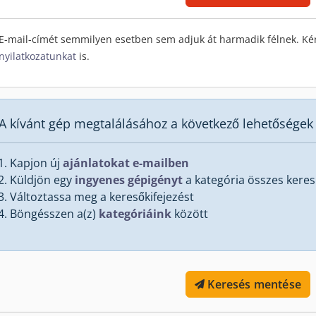
E-mail-címét semmilyen esetben sem adjuk át harmadik félnek. Ké
nyilatkozatunkat
is.
A kívánt gép megtalálásához a következő lehetőségek 
Kapjon új
ajánlatokat e-mailben
Küldjön egy
ingyenes gépigényt
a kategória összes kere
Változtassa meg a keresőkifejezést
Böngésszen a(z)
kategóriáink
között
Keresés mentése