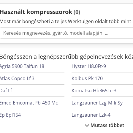
Használt kompresszorok
(0)
Most már böngészheti a teljes Werktuigen oldalt több mint 
Böngésszen a legnépszerűbb gépelnevezések köz
Agria 5900 Taifun 18
Hyster H8.0Ft-9
Atlas Copco Lf 3
Kolbus Pk 170
Daf Lf
Komatsu Hb365Lc-3
Emco Emcomat Fb-450 Mc
Langzauner Lzg-M-Ii-Sy
Ep Epl154
Langzauner Lzk-4
Mutass többet
Felder G 380
Man L 2000