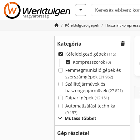
Magyarország
Kőfeldolgozó gépek
Használt kompress
Kategória
Kőfeldolgozó gépek
(115)
Kompresszorok
(0)
Fémmegmunkáló gépek és
szerszámgépek
(31 962)
Szállítójárművek és
haszongépjárművek
(27 821)
Faipari gépek
(12 151)
Automatizálási technika
(9 157)
Mutass többet
Gép részletei