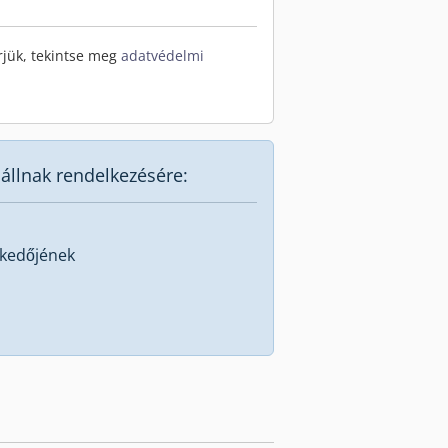
rjük, tekintse meg
adatvédelmi
állnak rendelkezésére:
skedőjének