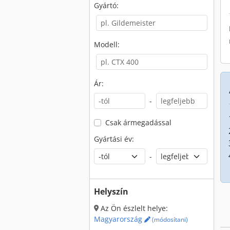
Gyártó:
Modell:
Ár:
-
Csak ármegadással
Gyártási év:
-
Helyszín
Az Ön észlelt helye:
Magyarország
(módosítani)