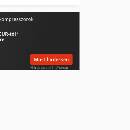
Weinbrenner Tsv 6/3050
: kompresszorok
EUR-tól
*
re
Most hirdessen
*hirdetésenként/hónap