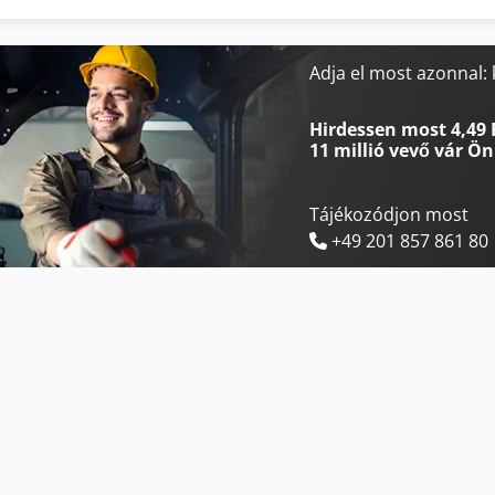
Felder G 480
Man Tgl 10
Felder K 700 S
Mercedes-Benz V
Adja el most azonnal
Haas Tl-2
Merlo P 27.6 Plus
Hirdessen most 4,49 
11 millió vevő
vár Ön
Tájékozódjon most
+49 201 857 861 80