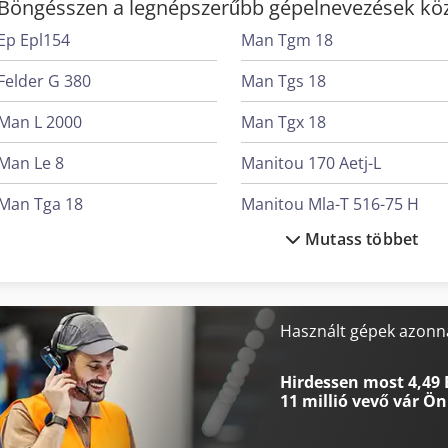
Böngésszen a legnépszerűbb gépelnevezések köz
Ep Epl154
Man Tgm 18
Felder G 380
Man Tgs 18
Man L 2000
Man Tgx 18
Man Le 8
Manitou 170 Aetj-L
Man Tga 18
Manitou Mla-T 516-75 H
Mutass többet
Man Tge 3
Mercedes-Benz Actros
Man Tgl 10
Mercedes-Benz Unimog 40
Man Tgm 12
Mercedes-Benz V
Használt gépek azonna
Man Tgm 15
Mercedes-Benz Vario
Hirdessen most 4,49 
11 millió vevő
vár Ön