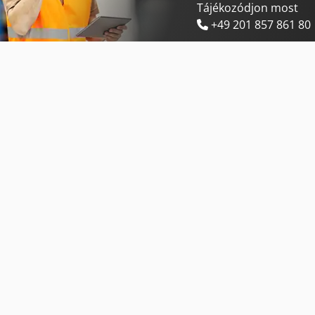
Tájékozódjon most
+49 201 857 861 80