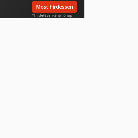
Most hirdessen
*hirdetésenként/hónap