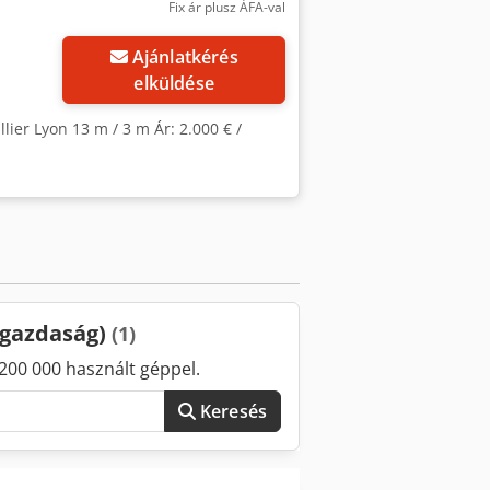
Fix ár plusz ÁFA-val
Ajánlatkérés
elküldése
llier Lyon 13 m / 3 m Ár: 2.000 € /
őgazdaság)
(1)
200 000 használt géppel.
Keresés