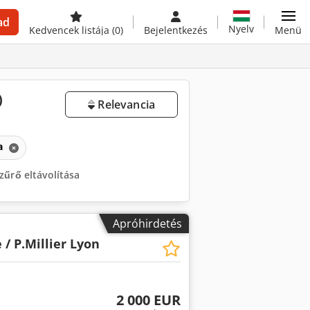
ad
Nyelv
Kedvencek listája
(0)
Bejelentkezés
Menü
)
Relevancia
ka
zűrő eltávolítása
Apróhirdetés
 / P.Millier Lyon
2 000 EUR