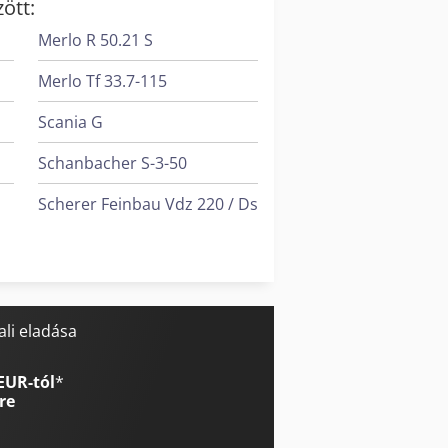
ött:
Merlo R 50.21 S
Merlo Tf 33.7-115
Scania G
Schanbacher S-3-50
Scherer Feinbau Vdz 220 / Ds
Tec Freetec
0
Tec Rotec
li eladása
EUR-tól
*
re