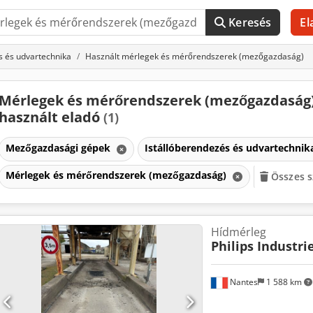
Keresés
El
s és udvartechnika
Használt mérlegek és mérőrendszerek (mezőgazdaság)
Mérlegek és mérőrendszerek (mezőgazdaság
használt eladó
(1)
Mezőgazdasági gépek
Istállóberendezés és udvartechni
Mérlegek és mérőrendszerek (mezőgazdaság)
Összes s
Hídmérleg
Philips Industrie
Nantes
1 588 km