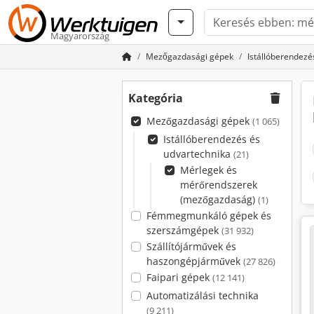
Magyarország
Mezőgazdasági gépek
Istállóberendezé
Kategória
Mezőgazdasági gépek
(1 065)
Istállóberendezés és
udvartechnika
(21)
Mérlegek és
mérőrendszerek
(mezőgazdaság)
(1)
Fémmegmunkáló gépek és
szerszámgépek
(31 932)
Szállítójárművek és
haszongépjárművek
(27 826)
Faipari gépek
(12 141)
Automatizálási technika
(9 211)