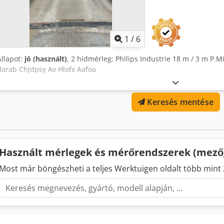
1
/
6
Állapot:
jó (használt)
, 2 hídmérleg: Philips Industrie 18 m / 3 m P.Mi
darab Chjdpsy Av Hlofx Aafoa
Keresés mentése
Használt mérlegek és mérőrendszerek (mez
Most már böngészheti a teljes Werktuigen oldalt több mint 