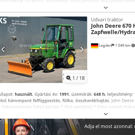
gyorsfokozat (20 km/h), hidraulikus szerszámtartó, visszatartó rend
felszereltség: Poggyászsúly 100 kg Hidraulikus csatlakozók, csatlakoz
szakvélemény, önjáró munkagépként, < 25 km/h (a világítási rendsze
Udvari traktor
előírásainak) Munkafény-készlet, LED, 800 lumen (2 db elöl és 1 db
John Deere
670 
rögzítőpontokkal Gumiabroncsok: 15.0/55-17 AS, 6 lyuk, ET -45 Rögz
Zapfwelle/Hydra
rögzítéssel Crjdpox Evdvofx Acksf Tárolóhely: null
Legden
1 049 km
1
/
18
Állapot:
használt
, Gyártási év:
1991
, üzemórák:
648 h
, teljesítmény:
első hárompont felfüggesztés, fülke, összkerékhajtás
, John Deere
* Fokozatmentes hátsó kardán * Első emelőmű * Előre szerelt hidr
Bekapcsolható összkerékhajtás * Forgó hóeke Műszaki adatok:* Mot
Teljesítmény: 14,4 kW * Hengerűrtartalom: 0,9 l * Súly: kb. 843 kg 
Első gumiabroncs: 6-12 Csdpjy Skl Uofx Ackorf * Hátsó gumiabroncs:
Adja el most azonnal: 
Különleges jellemzők:* Kompakt felépítés * Takarékos és tartós Y