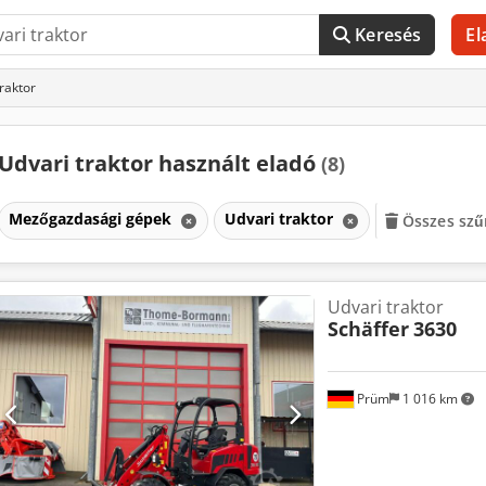
Keresés
El
raktor
Udvari traktor használt eladó
(8)
Mezőgazdasági gépek
Udvari traktor
Összes szű
Udvari traktor
Schäffer
3630
Prüm
1 016 km