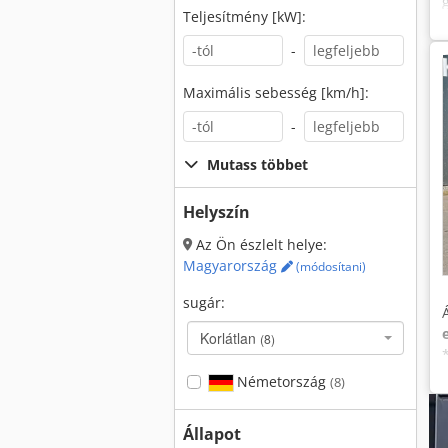
Teljesítmény [kW]:
-
Maximális sebesség [km/h]:
-
Mutass többet
Helyszín
Az Ön észlelt helye:
Magyarország
(módosítani)
sugár:
Korlátlan
(8)
Németország
(8)
Állapot