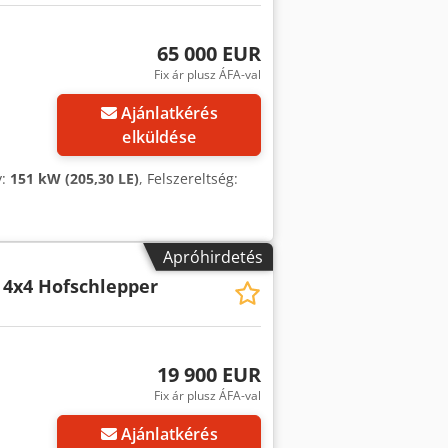
65 000 EUR
Fix ár plusz ÁFA-val
Ajánlatkérés
elküldése
y:
151 kW (205,30 LE)
, Felszereltség:
Apróhirdetés
 4x4 Hofschlepper
19 900 EUR
Fix ár plusz ÁFA-val
Ajánlatkérés