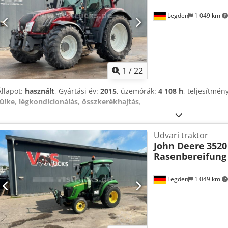
Legden
1 049 km
1
/
22
Állapot:
használt
, Gyártási év:
2015
, üzemórák:
4 108 h
, teljesítmén
fülke, légkondicionálás, összkerékhajtás
,
Udvari traktor
John Deere
3520
Rasenbereifung
Legden
1 049 km