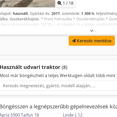
1
/
18
Állapot:
használt
, Gyártási év:
2017
, üzemórák:
1 308 h
, teljesítmén
fülke, összkerékhajtás
, * Front hidraulika * Összkerékhajtás * G
--Belső járműazonosító: 10178-----A hibákért és a köztes eladásért
támogatás elérhető! Codpsxnvgaofx Ackjrf Kérdése van a járművel 
van szüksége? Írjon nekünk bátran WhatsApp-on keresztül Whats
Keresés mentése
Használt udvari traktor
(8)
Most már böngészheti a teljes Werktuigen oldalt több mint 
Böngésszen a legnépszerűbb gépelnevezések köz
Agria 5900 Taifun 18
Linde L 12