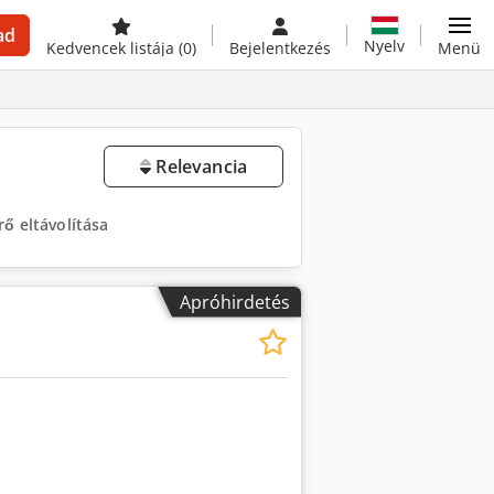
ad
Nyelv
Kedvencek listája
(0)
Bejelentkezés
Menü
Relevancia
rő eltávolítása
Apróhirdetés