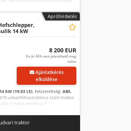
szer, kezelési útmutatóval Különleges
ófejjel Világítási rendszer TÜV-
rnek meg kell felelnie az StVZO
Apróhirdetés
 hátul) Vonóhorog, csappantyúval és
Hofschlepper,
ítőkeret, Euro-WS, hidraulikus
ulik 14 kW
8 200 EUR
Fix ár ÁFA nem jeleníthető meg
külön
Ajánlatkérés
elküldése
14 kW (19,03 LE)
, Felszereltség:
ABS,
 670 udvarfelhasználásra szánt traktor
aulika * Hátsó emelőmű *
or: Yanmar 3 hengeres dízelmotor *
* Maximális sebesség: kb. 16,7 km/h *
 9.5-16 * Méretek (hossz): kb. 2,76 m
udvari traktor
anmar motor * Sokoldalúan használható