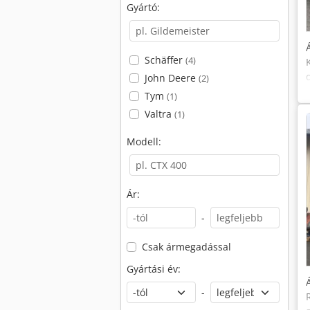
Gyártó:
Schäffer
(4)
John Deere
(2)
Tym
(1)
Valtra
(1)
Modell:
Ár:
-
Csak ármegadással
Gyártási év:
-