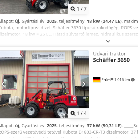
1
/
7
Állapot:
új
, Gyártási év:
2025
, teljesítmény:
18 kW (24,47 LE)
, maxim
Kubota, motortípus: dízel. Schäffer 3630 típusú rakodógép, ROPS v
dízelmotor, 18 kW = 25 LE. Hátsó súlytartó lemez, hidraulikus szers
hidraulikus gyorsfutó, 20 km/h sebesség. Üzemeltetési útmutatóval. 
súlyblokk - Hidraulikus csatlakozók, csatlakozófejekkel - Előkészítés
Udvari traktor
kormányoszlop a világításhoz – kábelköteg a hátsó lámpákhoz - LE
Schäffer
3650
db elöl és 1 db hátul) - Vonóhorog, csappantyúval és rögzítőgyűrűkk
gumiabroncsok: 10.0/75-15.3 AS ET -40 - Euro-norma szerinti rögzítő
null
Prüm
1 016 km
1
/
4
Állapot:
új
, Gyártási év:
2025
, teljesítmény:
37 kW (50,31 LE)
, _____S
ROPS-szerű vezetővédő tetővel Kubota D1803-CR-T3 dízelmotor, 37 k