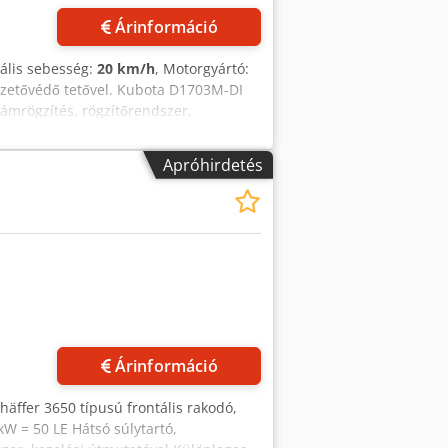
Árinformáció
ális sebesség:
20 km/h
, Motorgyártó:
ezetővédő tetővel. Kubota D1703M-DI
zámrögzítés, rögzítőrendszer,
Különfelszerelések: - 95 kg-os
 a világítási rendszerhez – komplett
Apróhirdetés
D-es munkalámpa készlet, 800 lumen (2
el Crjdpfozp Anasx Ackef - Gyári
keret - Hidraulikus rögzítés Tárolóhely:
Árinformáció
chäffer 3650 típusú frontális rakodó,
W = 50 LE Hátsó súlytartó,