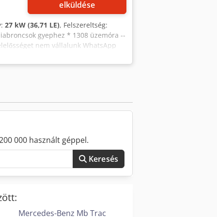
elküldése
y:
27 kW (36,71 LE)
, Felszereltség:
umiabroncsok gyephez * 1308 üzemóra --
 felelősséget nem vállalunk WhatsApp
kapcsolatban vagy további információra
app Whatsapp
200 000 használt géppel.
Keresés
ött:
Mercedes-Benz Mb Trac