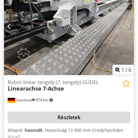
M125VKA2 Gyártási év: 2022 Mitsubishi blokk 2 Típus: PUZ-
M125VKA2 Gyártási év: 2022
1
/
6
Robot linear tengely (7. tengely) GÜDEL
Linearachse
7-Achse
Saarlouis
974 km
Részletek
Állapot:
használt
, Hosszúság 12 000 mm Credpfxezilxbo
Adqef