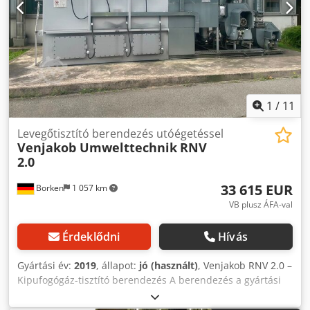
1
/
11
Levegőtisztító berendezés utóégetéssel
Venjakob Umwelttechnik
RNV
2.0
33 615 EUR
Borken
1 057 km
VB plusz ÁFA-val
Érdeklődni
Hívás
Gyártási év:
2019
, állapot:
jó (használt)
, Venjakob RNV 2.0 –
Kipufogógáz-tisztító berendezés A berendezés a gyártási
folyamatból származó, gáz halmazállapotú károsanyagokat
és szagokat égeti el, hogy tiszta levegőt bocsásson ki a