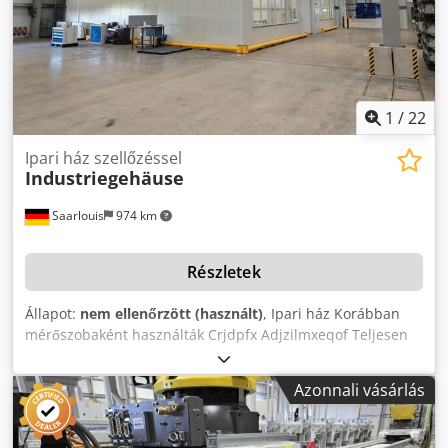
1
/
22
Ipari ház szellőzéssel
Industriegehäuse
Saarlouis
974 km
Részletek
Állapot:
nem ellenőrzött (használt)
, Ipari ház Korábban
mérőszobaként használták Crjdpfx Adjzilmxeqof Teljesen
burkolt ipari ház Méretek Görgőkapu kb. 3500 × 2960 ×
2960 mm Teljes burkolat kb. 22 000 × 15 000 × 9 000 mm
Azonnali vásárlás
Emelőberendezések ABUS futódaru Teherbírás: 1 tonna
Szellőző- és klímaberendezés 2 db kültéri egység
Mitsubishi Electric Mitsubishi blokk 1 Típus: PUZ-