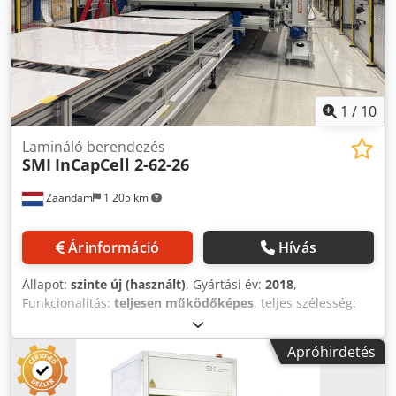
1
/
10
Lamináló berendezés
SMI
InCapCell 2-62-26
Zaandam
1 205 km
Árinformáció
Hívás
Állapot:
szinte új (használt)
, Gyártási év:
2018
,
Funkcionalitás:
teljesen működőképes
, teljes szélesség:
4 600 mm
, teljes hossz:
9 100 mm
, teljes magasság:
3 000
mm
, össztömeg:
40 500 kg
, Kettős termelésű, napelem-
Apróhirdetés
lamináló gép A lamináló gépet napelemek vagy kompozit
anyagok gyártására használják. Több réteg anyagot
egymáshoz ragasztanak, majd a lamináló gépbe vezetik. Az