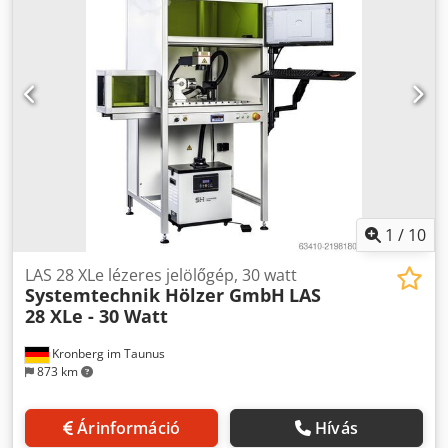
anyagokat nyomás és hő hatására laminálják. Cedpfx
Adjzrdhgjqorf A laminálási folyamat vákuumban történik,
így elkerülhető, hogy nem kívánatos gázok kerüljenek a
végtermékbe. Végül a kész laminált terméket a lamináló
gépen keresztül szállítják ki. A géphez számos pótalkatrész
tartozik, és működés közben megtekinthető.
1
/
10
LAS 28 XLe lézeres jelölőgép, 30 watt
Systemtechnik Hölzer GmbH
LAS
28 XLe - 30 Watt
Kronberg im Taunus
873 km
Árinformáció
Hívás