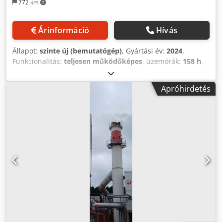
772 km
Árinformáció
Hívás
Állapot:
szinte új (bemutatógép)
, Gyártási év:
2024
,
Funkcionalitás:
teljesen működőképes
, üzemórák:
158 h
,
Felszereltség:
dokumentáció / kézikönyv
, ARX-2000
szűrőtisztító - HASZNÁLT - 157 ÓRA ÉS 58 PERC Az Arx-2000
Apróhirdetés
légkezelő rendszer egy légtisztító szűrő Co2 lézer géphez;
MT-1613 , MT-2513 és CO2 szállító lézer géphez van
méretezve. Praktikus kerekekkel felszerelve. Credpfet Ua
Arex Adqef Arx rendszereink jelentősen csökkentik a
szennyeződéseket és a szagokat, garantálják a munkahelyi
mikroklíma kiváló komfortját, alacsony zajterheléssel, így
hatékony és eredményes légkezelő rendszerrel
rendelkeznek. Az Arx-2000 lézergép légtisztító szűrője
üvegszálas és poliészter szűrőrendszerrel van felszerelve,
amelyhez 12 hengeres aktívszenes, merev zsebszűrő
hozzáadására van lehetőség. Az érintőképernyős vezérlővel
könnyen be- és kikapcsolható a légtisztító, ellenőrizhető a
szűrő állapota és az üzemóra. Áramlási sebesség 2000