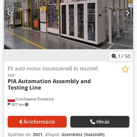
1
/
50
EV autó motor összeszerelő és tesztelő
sor
PIA Automation
Assembly and
Testing Line
Czechowice-Dziedzice
307 km
Árinformáció
Hívás
Gyártási év:
2021
, állapot:
üzemkész (használt)
,