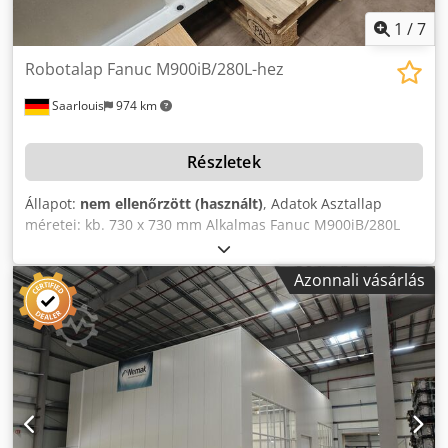
1
/
7
Robotalap Fanuc M900iB/280L-hez
Saarlouis
974 km
Részletek
Állapot:
nem ellenőrzött (használt)
, Adatok Asztallap
méretei: kb. 730 x 730 mm Alkalmas Fanuc M900iB/280L
robothoz Cjdozilrhopfx Adqjrf Teljes méretek: kb. 940 x 810
x 660 mm
Azonnali vásárlás