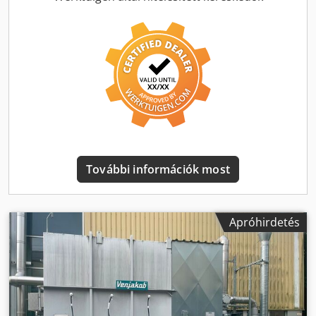
szívórendszer (aktívszenes szűrővel) - opcionális:
autofókusz rendszer - a fókusztávolság automatikus
meghatározására szolgáló rendszer - Jelzőfény a működési
állapot kijelzéséhez Credpsv Sybysfx Adqsf - EZCAD
jelölőszoftver (opcionális kiegészítő lézerszoftver) - Pilot
lézer (egyszerű előnézet, kontúrelőnézet) - Fókuszkereső
(egyszerű fókuszbeállítás) - Max. alkatrészmagasság kb.
270 mm - Elektromosan állítható Z-tengely (a munkasík
beállítása) - Alumínium profilból készült keret - 230 V-os
csatlakozás - Léghűtéses - Laptop Windows operációs
rendszerrel - Méretek: 800x600x1660mm (LxSxH) - Súly: kb.
További információk most
80 kg
Apróhirdetés