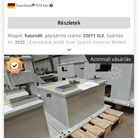
Saarlouis
974 km
Részletek
Állapot:
használt
, gép/jármű száma:
22011 SLS
, Gyártási
év:
2023
, Lézeradatok Jelölő lézer Gyártó: Keyence Modell:
MD-X2520A Lézertípus: YVO₄ lézer Lézerosztály: 4
Hullámhossz: 1063 nm Kimeneti teljesítmény: 25 W
Azonnali vásárlás
Lézerpozíció érzékelése Lézertípus: félvezető lézer
Lézerosztály: 3R Hullámhossz: 683 nm Kimeneti
teljesítmény: 5,0 mW Vezető lézer / távolságjelző
Lézertípus: félvezető lézer Lézerosztály: 2 Hullámhossz:
655 nm Kimeneti teljesítmény: 1,0 mW Elektromos adatok
Codpfxszilv He Adqjrf Névleges feszültség: 400 V AC
Frekvencia: 50 Hz Vezérlőfeszültség: 24 V DC Névleges
áramerősség: 23 A Teljesítmény: 15 kW Tartalék biztosíték:
50 A Diverzitási faktor: 0,9 Tápellátás: 3× 400 V + PE