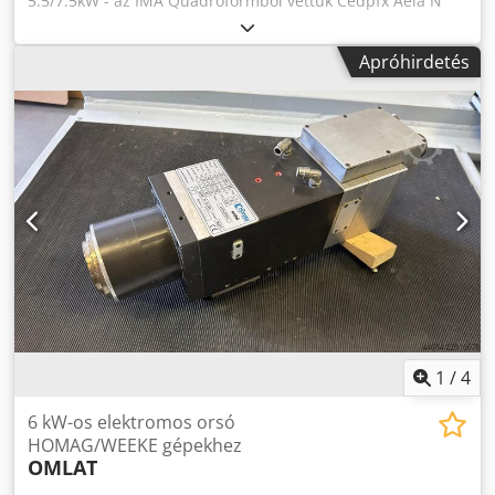
5.5/7.5kW - az IMA Quadroformból vettük Cedpfx Aeia N
Anoc Isha
Apróhirdetés
1
/
4
6 kW-os elektromos orsó
HOMAG/WEEKE gépekhez
OMLAT