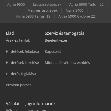
Agria 9600
Léccsiszológépek
Agria 5900 Taifun 22
Mágnesfúrógépek
Agria 3400
Agria 5900 Taifun 18
Agria 5900 Cyclone 22
Elad
Szerviz és támogatás
Árak és tarifák
Bejelentkezés
Hirdetések feladása
Kapcsolat
Hirdetések kezelése
Minta adásvételi szerződés
Hirdetés foglalása
Bizalom pecsét
Vállalat
Jogi információk
Rólunk
Impresszum