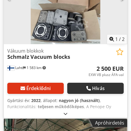
1
/
2
Vákuum blokkok
Schmalz
Vacuum blocks
2 500 EUR
Lahti
1 583 km
EXW VB plusz ÁFA-val
Érdeklődni
Hívás
Gyártási év:
2022
, állapot:
nagyon jó (használt)
,
Funkcionalitás:
teljesen működőképes
, A Penope Oy
vagyunk, és ipari megoldásokat kínálunk Finnországban,
valamint világszerte. Hivatalos Biesse márkaképviselet
Apróhirdetés
vagyunk Finnországban. Vákuum blokkok Biesse CNC-