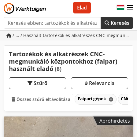
Elad
Keresés
/ ... / Használt tartozékok és alkatrészek CNC-megmunkáló 
Tartozékok és alkatrészek CNC-
megmunkáló központokhoz (faipar)
használt eladó
(8)
Szűrő
Relevancia
Faipari gépek
CNC me
Összes szűrő eltávolítása
Apróhirdetés