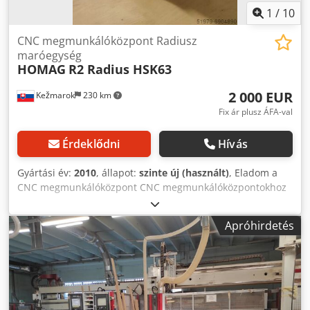
1
/
10
CNC megmunkálóközpont Radiusz
maróegység
HOMAG
R2 Radius HSK63
2 000 EUR
Kežmarok
230 km
Fix ár plusz ÁFA-val
Érdeklődni
Hívás
Gyártási év:
2010
, állapot:
szinte új (használt)
, Eladom a
CNC megmunkálóközpont CNC megmunkálóközpontokhoz
alkalmas élek sugármásoló maróegységét
élmegmunkálással HOMAG, WEEKE, BIESSE, SCM,
Apróhirdetés
MORBIDELLI, HOLZ-HER, IMA, FELDER, MASTERWOOD,
BUSELLATO, stb. számára. n 12.000 fordulat/perc. Sugár
R2mm. HSK63 hozzáállás. Chsdpfx Acohw Db Ie Iea
Ugyanígy elérhető.