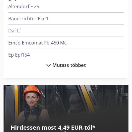
Altendorf F 25
Bauerrichter Esr 1
Daf Lf
Emco Emcomat Fb-450 Mc
Ep Epl154
Mutass többet
Felder G 380
Felder G 480
Felder K 700 S
Haas Tl-1
Holzkraft Startech Cn V
Hirdessen most 4,49 EUR-tól
*
Langzauner Lzg-M-Ii-Sy