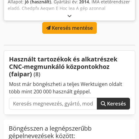
Állapot:
jó (használt)
, Gyártási év:
2014
, IMA etetőrendszer
eladó. Chedpfx Aeqwn E Hoc Iea A gép azonnal
rendelkezésre áll. 2014-es év
Keresés mentése
Használt tartozékok és alkatrészek
CNC-megmunkáló központokhoz
(faipar)
(8)
Most már böngészheti a teljes Werktuigen oldalt
több mint 200 000 használt géppel.
Keresés
Böngésszen a legnépszerűbb
gépelnevezések között: