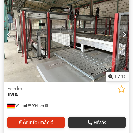
géphez. 130x140 h75 18 db Chjdpfx Aou T D Iuec Ioa
125x75 h75 8 db 120x50 h75 10 db Nagyon jó állapotban,
csak tesztelték, majd tárolták. Az ár a teljes csomagra, 36
darabra vonatkozik.
1
/
10
Feeder
IMA
Willroth
954 km
Árinformáció
Hívás