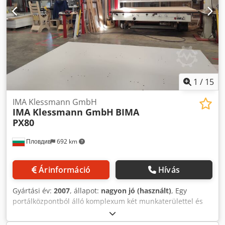
1
/
15
IMA Klessmann GmbH
IMA Klessmann GmbH
BIMA
PX80
Пловдив
692 km
Árinformáció
Hívás
Gyártási év:
2007
, állapot:
nagyon jó (használt)
, Egy
portálközpontból álló komplexum két munkaterülettel és
egy 1 munkaasztallal rendelkező nem állomással: - két
munkaorsó 18 foglalatos tárral; bal és jobb oldali és bal