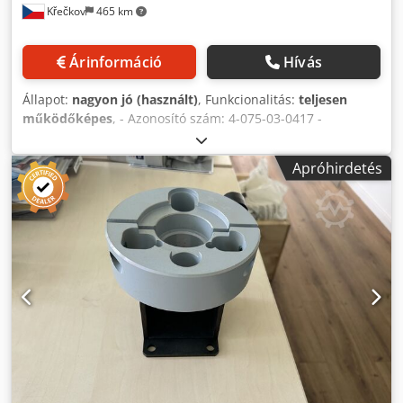
Křečkov
465 km
Árinformáció
Hívás
Állapot:
nagyon jó (használt)
, Funkcionalitás:
teljesen
működőképes
, - Azonosító szám: 4-075-03-0417 -
Rajzszám: 06273 Chedpfx Acjy U Rzho Ioa - Teljesítmény:
4,5/6 kW (S1/S6) - Fordulatszám: 12.000 – 21.000 ford./perc
Apróhirdetés