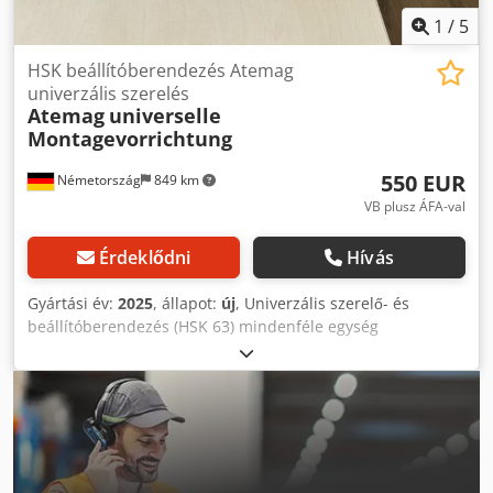
1
/
5
HSK beállítóberendezés Atemag
univerzális szerelés
Atemag
universelle
Montagevorrichtung
550 EUR
Németország
849 km
VB plusz ÁFA-val
Érdeklődni
Hívás
Gyártási év:
2025
, állapot:
új
, Univerzális szerelő- és
beállítóberendezés (HSK 63) mindenféle egység
biztonságos befogásához a gépen kívül – függetlenül a
kivitelétől és a gépcsatlakozástól. A berendezés lehetővé
teszi nemcsak az egységek karbantartását, hanem
szárszerszámok vagy komplett szerszámkészletek
megbízható szerelését és beállítását is – akár az
egységben, feszítőtüskében vagy marótengelyen – gyorsan,
precízen és biztonságosan. A berendezés minden elterjedt