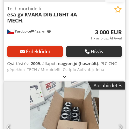
Tech morbidelli
esa gv
KVARA DIG.LIGHT 4A
MECH.
3 000 EUR
Pardubice
422 km
Fix ár plusz ÁFA-val
Érdeklődni
Hívás
Gyártási év:
2009
, állapot:
nagyon jó (használt)
, PLC CNC
gépekhez TECH / Morbidelli. Csdpfx Aoflvhbjc Ieha
Apróhirdetés