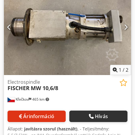
1
/
2
Electrospindle
FISCHER
MW 10,6/8
Křečkov
465 km
Árinformáció
Hívás
Állapot:
javításra szorul (használt)
, - Teljesítmény: