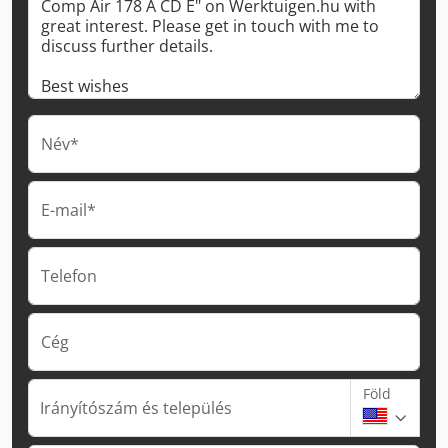
Név*
E-mail*
Telefon
Cég
Föld
Irányítószám és település