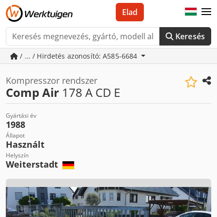
Elad
Keresés
/ ... / Hirdetés azonosító: A585-6684
Kompresszor rendszer
Comp Air
178 A CD E
Gyártási év
1988
Állapot
Használt
Helyszín
Weiterstadt