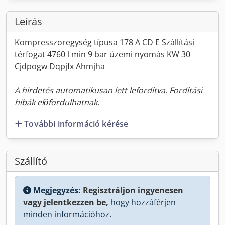
Leírás
Kompresszoregység típusa 178 A CD E Szállítási
térfogat 4760 l min 9 bar üzemi nyomás KW 30
Cjdpogw Dqpjfx Ahmjha
A hirdetés automatikusan lett lefordítva. Fordítási
hibák előfordulhatnak.
További információ kérése
Szállító
Megjegyzés:
Regisztráljon ingyenesen
vagy jelentkezzen be,
hogy hozzáférjen
minden információhoz.