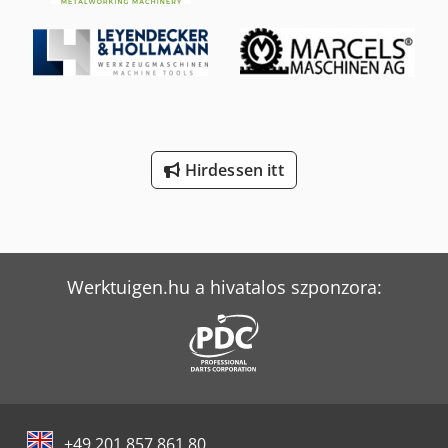
Hirdessen itt
Werktuigen.hu a hivatalos szponzora:
+49 201 857 861 80