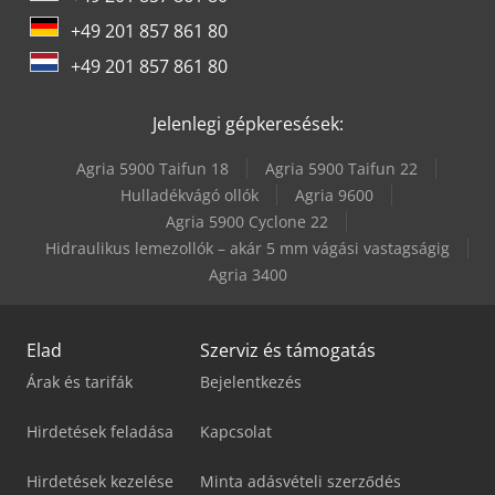
+49 201 857 861 80
+49 201 857 861 80
Jelenlegi gépkeresések:
Agria 5900 Taifun 18
Agria 5900 Taifun 22
Hulladékvágó ollók
Agria 9600
Agria 5900 Cyclone 22
Hidraulikus lemezollók – akár 5 mm vágási vastagságig
Agria 3400
Elad
Szerviz és támogatás
Árak és tarifák
Bejelentkezés
Hirdetések feladása
Kapcsolat
Hirdetések kezelése
Minta adásvételi szerződés