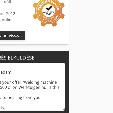
e: múlt
kor: 2012
 online
vjon vissza.
RÉS ELKÜLDÉSE