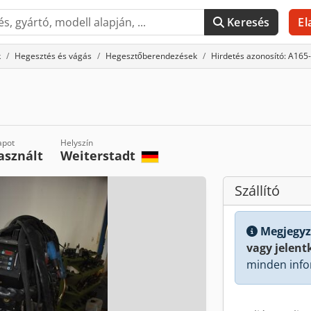
Keresés
El
k
Hegesztés és vágás
Hegesztőberendezések
Hirdetés azonosító: A165
apot
Helyszín
asznált
Weiterstadt
Szállító
Megjegyz
vagy jelent
minden info