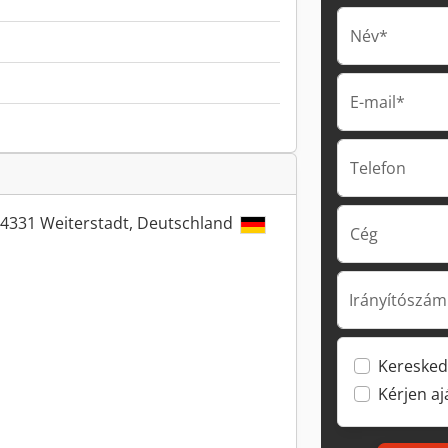
Név*
E-mail*
Telefon
 64331 Weiterstadt, Deutschland
Cég
Irányítószám
Keresked
Kérjen a