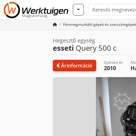
Magyarország
Fémmegmunkáló gépek és szerszámgépe
Hegesztő egység
esseti
Query 500 c
Gyártási év
Áll
Árinformáció
2010
H