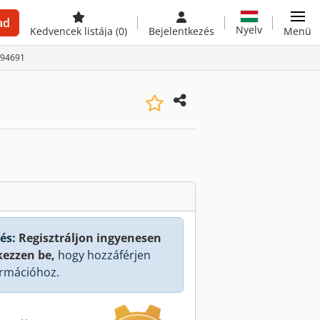
ad
Nyelv
Kedvencek listája
(0)
Bejelentkezés
Menü
-94691
és:
Regisztráljon ingyenesen
kezzen be,
hogy hozzáférjen
rmációhoz.