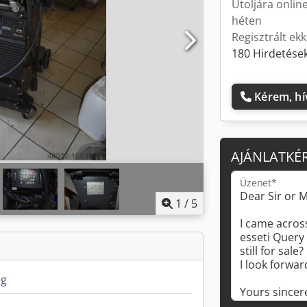
Utoljára onlin
héten
Regisztrált ek
180 Hirdetések
Kérem, hí
AJÁNLATKÉ
Üzenet*
1
/
5
ég