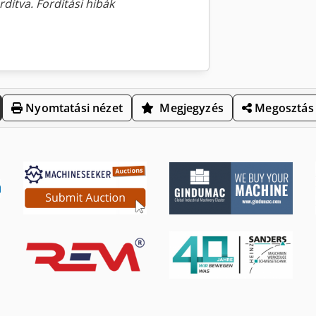
rdítva. Fordítási hibák
Nyomtatási nézet
Megjegyzés
Megosztás