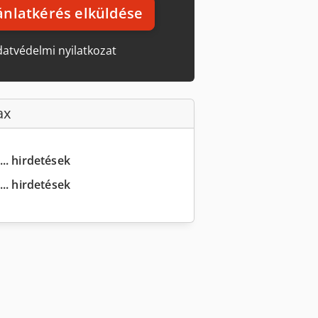
ánlatkérés elküldése
atvédelmi nyilatkozat
ax
... hirdetések
.. hirdetések