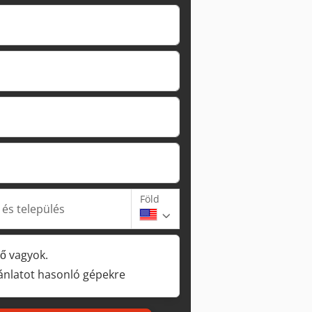
Föld
 és település
ő vagyok.
jánlatot hasonló gépekre