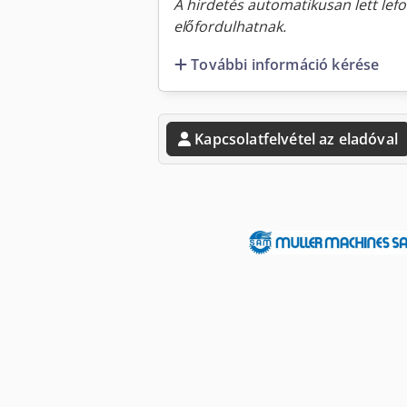
A hirdetés automatikusan lett lefo
előfordulhatnak.
További információ kérése
Kapcsolatfelvétel az eladóval