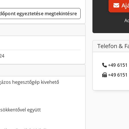
Aj
Időpont egyeztetése megtekintésre
Ad
Telefon & F
024
+49 6151 
+49 6151 .
gázos hegesztőgép kivehető
sökkentővel együtt