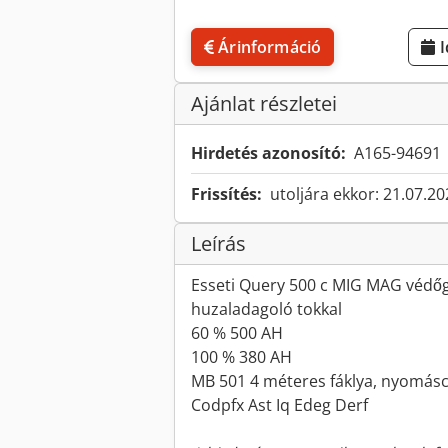
Árinformáció
Ajánlat részletei
Hirdetés azonosító:
A165-94691
Frissítés:
utoljára ekkor: 21.07.2
Leírás
Esseti Query 500 c MIG MAG védő
huzaladagoló tokkal
60 % 500 AH
100 % 380 AH
MB 501 4 méteres fáklya, nyomásc
Codpfx Ast Iq Edeg Derf