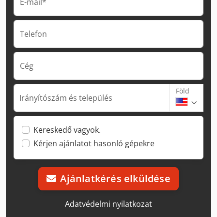
E-mail*
Telefon
Cég
Föld
Irányítószám és település
Kereskedő vagyok.
Kérjen ajánlatot hasonló gépekre
Ajánlatkérés elküldése
Adatvédelmi nyilatkozat