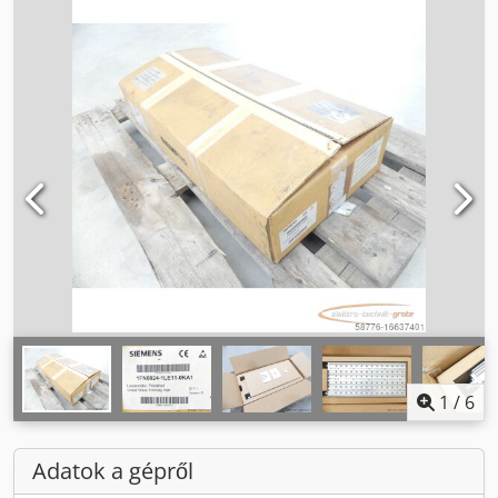
1
/
6
Adatok a gépről