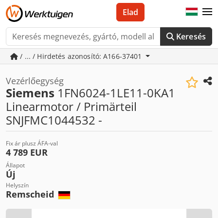
Elad
Keresés
/ ... / Hirdetés azonosító: A166-37401
Vezérlőegység
Siemens
1FN6024-1LE11-0KA1
Linearmotor / Primärteil
SNJFMC1044532 -
Fix ár plusz ÁFA-val
4 789 EUR
Állapot
Új
Helyszín
Remscheid