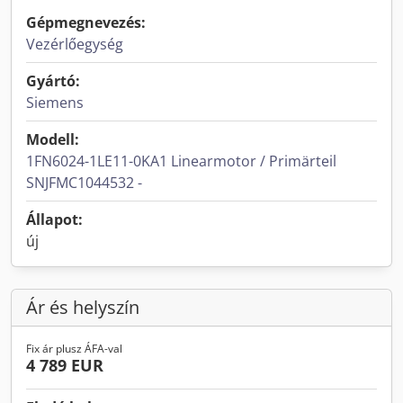
Gépmegnevezés:
Vezérlőegység
Gyártó:
Siemens
Modell:
1FN6024-1LE11-0KA1 Linearmotor / Primärteil
SNJFMC1044532 -
Állapot:
új
Ár és helyszín
Fix ár plusz ÁFA-val
4 789 EUR