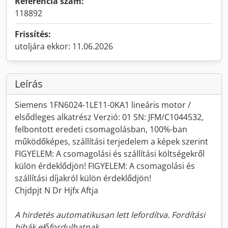
Referencia szám:
118892
Frissítés:
utoljára ekkor: 11.06.2026
Leírás
Siemens 1FN6024-1LE11-0KA1 lineáris motor /
elsődleges alkatrész Verzió: 01 SN: JFM/C1044532,
felbontott eredeti csomagolásban, 100%-ban
működőképes, szállítási terjedelem a képek szerint
FIGYELEM: A csomagolási és szállítási költségekről
külön érdeklődjön! FIGYELEM: A csomagolási és
szállítási díjakról külön érdeklődjön!
Chjdpjt N Dr Hjfx Aftja
A hirdetés automatikusan lett lefordítva. Fordítási
hibák előfordulhatnak.