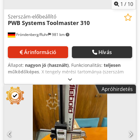
1
/
10
Szerszám-előbeállító
PWB Systems
Toolmaster 310
Fröndenberg/Ruhr
981 km
Árinformáció
Hívás
Állapot:
nagyon jó (használt)
, Funkcionalitás:
teljesen
működőképes
, X tengely mérési tartománya (szerszám
átmérő) kb. 250 mm Z tengely mérési tartománya
(szerszám hossza) kb. 400 mm Dodszrtzcspfx Aqveck Max.
Apróhirdetés
szerszám súly 10 kg Szerszámtartó/alaptartó SK 50
Szerszámadapter SK50 – SK40 Mérőérték-kijelző,
használati útmutatóval/kézikönyvekkel Gondosan
karbantartott szerszámbeállítási gép, nagyon jó
állapotban.