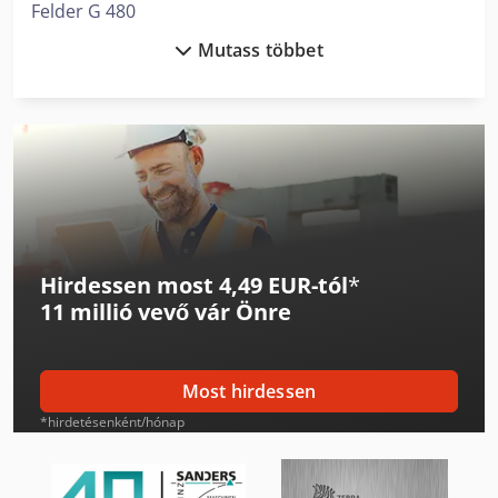
Felder G 480
Mutass többet
Felder K 700 S
Hermle C 400
Hsm Iratmegsemmisítő
Langzauner Lzg-M-Ii-Sy
Man L 2000
Hirdessen most 4,49 EUR-tól
*
Man Tge 3
11 millió vevő
vár Önre
Man Tgl 10
Man Tgm 15
Most hirdessen
Man Tgm 18
*hirdetésenként/hónap
Mercedes-Benz Sprinter 316