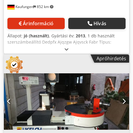
Dedehbal Depfx Aqvjck - Forgatható forgóasztal
Kaufungen
852 km
pneumatikus rögzítéssel - Fém alszerkezet 3 fiókkal
Helyigény H x SZ x K 1100 x 1000 x 800 mm Súly 400 kg jó
állapot
Árinformáció
Hívás
Állapot:
jó (használt)
, Gyártási év:
2013
, 1 db használt
szerszámbeállító Dedpfx Ajqzgw Ajqvsck Fabr Típus:
Microset Vio 210 Gyártási év 2013 Sorozatszám:
99510021418 Mérési tartomány X-tengely 410 mm Mérési
Apróhirdetés
tartomány Z-tengely 465 mm munkapaddal, asztal alatt,
1400 mm széles, integrált Teleszkópos fiókos szekrény, 5
fiók, 15" Terra monitorral, billentyűzettel, egérrel, Dymo
450 címkenyomtatóval