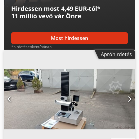
Hirdessen most 4,49 EUR-tól
*
11 millió vevő
vár Önre
Most hirdessen
*hirdetésenként/hónap
Apróhirdetés