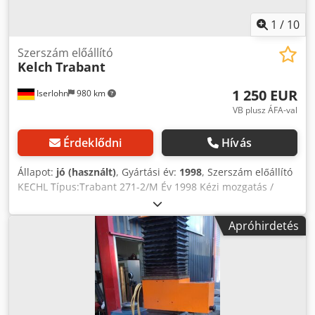
1
/
10
Szerszám előállító
Kelch
Trabant
1 250 EUR
Iserlohn
980 km
VB plusz ÁFA-val
Érdeklődni
Hívás
Állapot:
jó (használt)
, Gyártási év:
1998
, Szerszám előállító
KECHL Típus:Trabant 271-2/M Év 1998 Kézi mozgatás /
kézikerékkel / gombos előtolás és gyorstolás.
Menettávolság : X/Y 270 mm Dsdpfx Aqjr H D N Aovock Jó
Apróhirdetés
állapotban . Dokumentáció rendelkezésre áll .