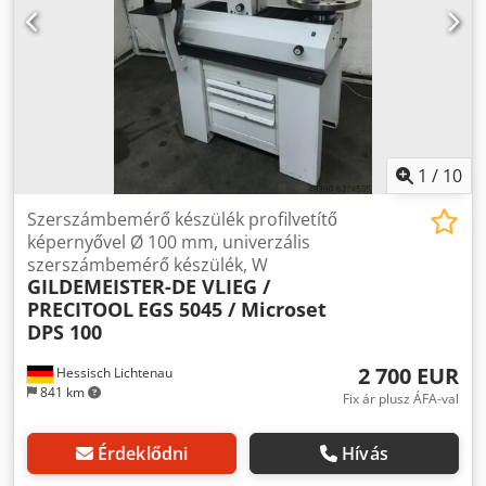
1
/
10
Szerszámbemérő készülék profilvetítő
képernyővel Ø 100 mm, univerzális
szerszámbemérő készülék, W
GILDEMEISTER-DE VLIEG /
PRECITOOL
EGS 5045 / Microset
DPS 100
2 700 EUR
Hessisch Lichtenau
841 km
Fix ár plusz ÁFA-val
Érdeklődni
Hívás