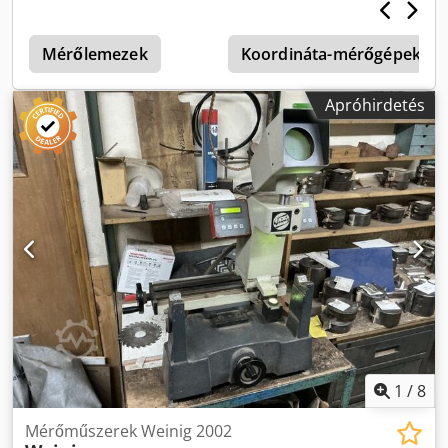
referenciaszámok átmérőhöz és hosszhoz az orsón - kiváló
forgási pontosság - mérési pontosság kisebb, mint 0,02
mm - digitális mérőérték-kijelző, leolvasási pontosság 0,01
Mérőlemezek
Koordináta-mérőgépek
mm - adatkiadási lehetőségek - önragasztó címkékhez való
adagoló dobozzal a szerszámfeliratozáshoz - rögzíthető
Apróhirdetés
finombeállítás a mérések pontos eléréséhez - minden
kúpméretre és hengeres befogásra szűkíthető Műszaki
adatok: - Méretek (H x Sz x M): 350 x 175 x 730 mm - Mérési
tartomány: hossz: 410 mm, átmérő: 240 mm - Tömeg: 22 kg
- Szín: piros RAL 3003 - Orsó kifutása kevesebb mint 0,005
mm - Mérési pontosság: kisebb, mint 0,02 mm Kiváló
állapot – iskolai eredetű Dcsdpjx Nq Htjfx Aqvjk Helyszín:
azonnal elérhető raktárról, 54634 Bitburg
1
/
8
Mérőműszerek Weinig 2002