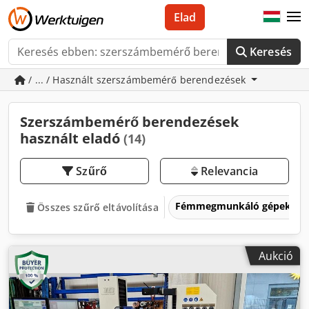
Elad
Keresés
/ ... / Használt szerszámbemérő berendezések
Szerszámbemérő berendezések
használt eladó
(14)
Szűrő
Relevancia
Fémmegmunkáló gépek és 
Összes szűrő eltávolítása
Aukció