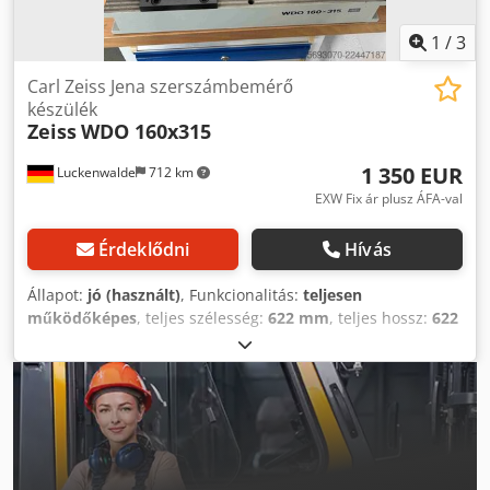
1
/
3
Carl Zeiss Jena szerszámbemérő
készülék
Zeiss
WDO 160x315
1 350 EUR
Luckenwalde
712 km
EXW Fix ár plusz ÁFA-val
Érdeklődni
Hívás
Állapot:
jó (használt)
, Funkcionalitás:
teljesen
működőképes
, teljes szélesség:
622 mm
, teljes hossz:
622
mm
, teljes magasság:
600 mm
, Felszereltség:
dokumentáció / kézikönyv
, Szerszám-beállítási készülék
Carl Zeiss Jena WDO 160 x 315 Koordináta-mérőgép
vízszintes mérősíkkal Dcodszqbcxopfx Aqvsk 30-szoros
nagyítással rendelkező mikroszkóp Méretek: 622 x 622 x
600 mm