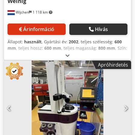
Weinig
Wijchen
1 118 km
Árinformáció
Hívás
Állapot:
használt
, Gyártási év:
2002
, teljes szélesség:
600
mm
, teljes hossz:
600 mm
, teljes magasság:
800 mm
, Szín:
Szürke Saját tömeg: 50 kg Ár: Kérésre - Gyártási év: 2002 -
Dokumentáció elérhető: Nem - CE-tanúsítvány: Nem -
Apróhirdetés
Sorozatszám: 97370 Dcjdpfx Aoyu Sl Hsqvsk - Modell
mérőeszköz: Szerszámbemérő készülék - Opcionális
felszereltség: Digitális kijelző - Szállítási méretek: 600mm x
600mm x 800mm (h x sz x m) - Szállítási súly [kg]: 50kg -
Szállítási csomagok [db]: 1 Pénzügyi információk ÁFA: A
megadott ár ÁFA nélkül értendő ÁFA/vonatkozó adózási
mód: Az ÁFA visszaigényelhető vállalkozók részére Szállítás
és beszámítás bármikor lehetséges minden ipari területre
vonatkozóan. Lukas van Rossum