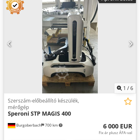
40 - 500 mm Pontosság: 0,002 mm Tartozékok: 1x
cserélhető foglalat ISO 40 1x cserélhető foglalat ISO 45 1x
cserélhető foglalat ISO 50 1x ISO 50-es mérőcső Méretek:
1,000 x 600 x 1,850 mm Tömeg: kb. 0,3 t
1
/
6
Szerszám-előbeállító készülék,
mérőgép
Speroni
STP MAGIS 400
6 000 EUR
Burgoberbach
700 km
Fix ár plusz ÁFA-val