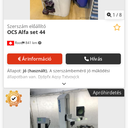
1
/
8
Szerszám előállító
OCS
Alfa set 44
Root
841 km
Árinformáció
Hívás
Állapot:
jó (használt)
, A szerszámbemérő jó működési
állapotban van. Djdpfx Aqsy Txtvovjck
Apróhirdetés