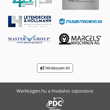
Mercedes-Benz V
Mercedes-Benz Vario
Merlo R 50.21 S
Schanbacher S-3-50
Scherer Feinbau Vdz 220 / Ds
Schwarzmüller M
Tec Freetec
Hirdessen itt
Tec Rotec
Weinbrenner Tsv 6/3050
Werktuigen.hu a hivatalos szponzora:
Yeong Chin Machinery Industries Co. Ltd. (Ycm) Nfx400A