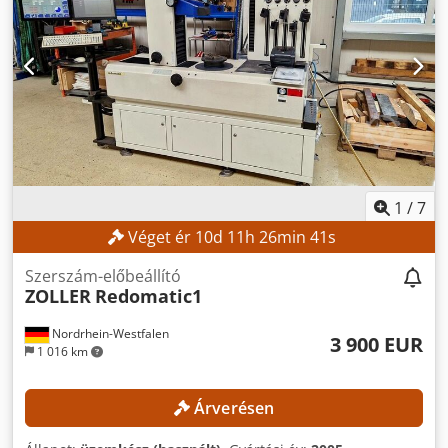
1
/
7
Véget ér
10
d
11
h
26
min
40
s
Szerszám-előbeállító
ZOLLER
Redomatic1
Nordrhein-Westfalen
3 900 EUR
1 016 km
Árverésen