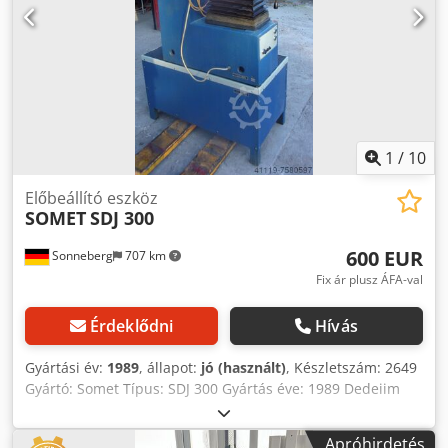
1
/
10
Előbeállító eszköz
SOMET
SDJ 300
600 EUR
Sonneberg
707 km
Fix ár plusz ÁFA-val
Érdeklődni
Hívás
Gyártási év:
1989
, állapot:
jó (használt)
, Készletszám: 2649
Gyártó: Somet Típus: SDJ 300 Gyártás éve: 1989 Dedeiim
Szepfx Aqvock Gépszám: K017 200 Mérhető
szerszámátmérő: Ø 6 - 300 mm Mérhető szerszámhossz:
Apróhirdetés