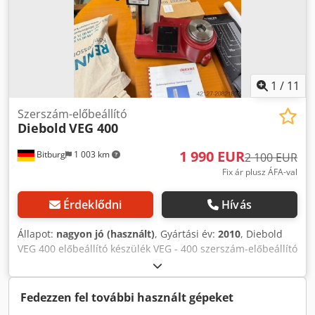
1
/
11
Szerszám-előbeállító
Diebold
VEG 400
1 990 EUR
Bitburg
1 003 km
2 100 EUR
Fix ár plusz ÁFA-val
Érdeklődni
Hívás
Állapot:
nagyon jó (használt)
, Gyártási év:
2010
, Diebold
VEG 400 előbeállító készülék VEG - 400 szerszám-előbeállító
Maró-, eszterga- és fúrószerszámok hosszának és
sugarának méréséhez - egyszerű kezelés - robusztus
kivitel, gépi használatra tervezve - univerzálisan állítható -
Fedezzen fel további használt gépeket
rozsdamentes acélból készült, forgatható orsó -