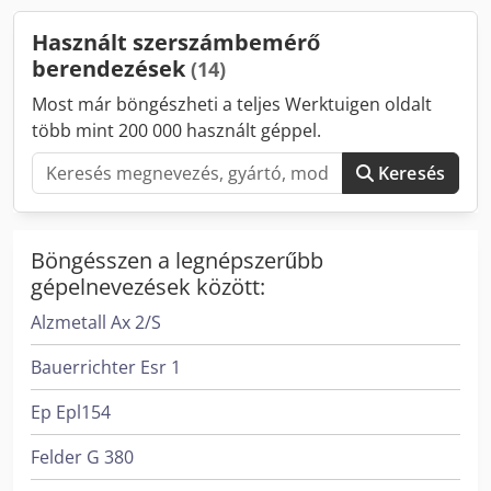
mm Jó állapotban. Dokumentáció elérhető. Dodpfxsw N N I
továbbítani (szerszám-menedzsment, adatbázisok,
Ue Aqveck
CAD/CAM)
Használt szerszámbemérő
berendezések
(14)
Most már böngészheti a teljes Werktuigen oldalt
több mint 200 000 használt géppel.
Keresés
Böngésszen a legnépszerűbb
gépelnevezések között:
Alzmetall Ax 2/S
Bauerrichter Esr 1
Ep Epl154
Felder G 380