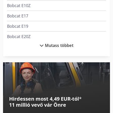
Bobcat E10Z
Bobcat E17
Bobcat E19
Bobcat E20Z
Mutass többet
Bobcat E26
Bobcat E27
Bobcat E27Z
Bobcat E34
Bobcat E35Z
Hirdessen most 4,49 EUR-tól
*
Bobcat E55
11 millió vevő
vár Önre
Bobcat E62