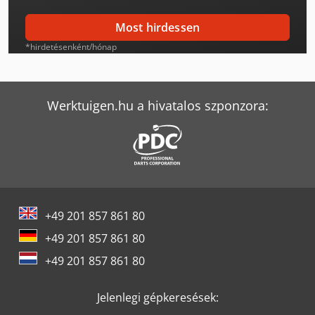
Bobcat E85
Most hirdessen
Bobcat Palettengabel
*hirdetésenként/hónap
Bobcat S450
Bobcat S550
Werktuigen.hu a hivatalos szponzora:
Bobcat S70
Bobcat S770
Bobcat T450
+49 201 857 861 80
Bobcat T590
+49 201 857 861 80
Bobcat Teleszkópos Rakodó
+49 201 857 861 80
Bobcat Tl38.70Hf
Jelenlegi gépkeresések:
Jcb 525-60E