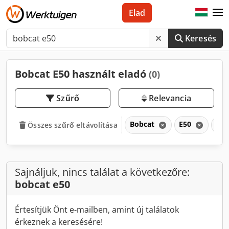
Elad
Keresés
Bobcat E50 használt eladó
(0)
Szűrő
Relevancia
Bobcat
E50
E
Összes szűrő eltávolítása
Sajnáljuk, nincs találat a következőre:
bobcat e50
Értesítjük Önt e-mailben, amint új találatok
érkeznek a keresésére!