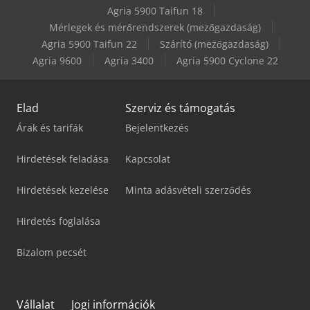
Agria 5900 Taifun 18
Linde E50/600Hl
Mérlegek és mérőrendszerek (mezőgazdaság)
Agria 5900 Taifun 22
Szárító (mezőgazdaság)
Weiler E 60
Agria 9600
Agria 3400
Agria 5900 Cyclone 22
Elad
Szerviz és támogatás
Árak és tarifák
Bejelentkezés
Hirdetések feladása
Kapcsolat
Hirdetések kezelése
Minta adásvételi szerződés
Hirdetés foglalása
Bizalom pecsét
Vállalat
Jogi információk