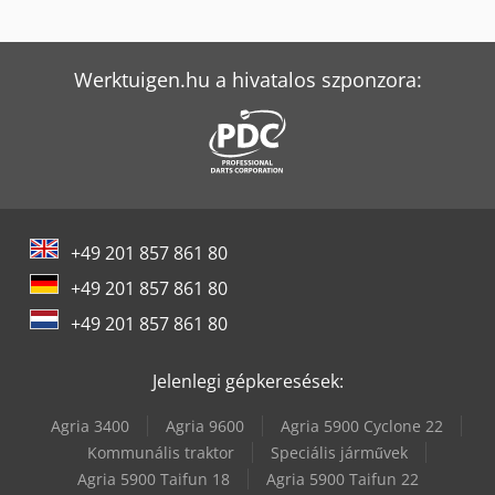
Bomar Individual 520.360 Dgh
Bomar Individual 620.460 Dgh
Werktuigen.hu a hivatalos szponzora:
Bomar Proficut 275.230 Dg
Bomar Workline 410.280 Dg
Bomar Workline 410.280 Dgh
+49 201 857 861 80
Bomar Workline 510.350 Dgh
+49 201 857 861 80
Caterpillar 216B3
+49 201 857 861 80
Komatsu D61Px-15
Jelenlegi gépkeresések:
Komatsu Pc24Mr-5
Agria 3400
Agria 9600
Agria 5900 Cyclone 22
Komatsu Pc26Mr-5
Kommunális traktor
Speciális járművek
Agria 5900 Taifun 18
Agria 5900 Taifun 22
Komatsu Pc80Mr-3