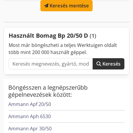
Keresés mentése
megjegyzések: - Állapot: Bérlésből használt, rendszeresen
karbantartott Dodpfx Aey A E U Sed Iskr - Működés:
Teljesen működőképes - Termékképek hamarosan —
aktuális fotókért kérjük, lépjen kapcsolatba velünk -
Megtekintés előzetes egyeztetéssel 37574 Einbeckben
Használt Bomag Bp 20/50 D
(1)
lehetséges Ár: 1.900 EUR + ÁFA | EXW Einbeck | Szállítás
kérésre
Most már böngészheti a teljes Werktuigen oldalt
több mint 200 000 használt géppel.
Keresés
Böngésszen a legnépszerűbb
gépelnevezések között:
Ammann Apf 20/50
Ammann Aph 6530
Ammann Apr 30/50