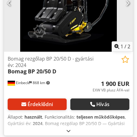
1
/
2
Bomag rezgőlap BP 20/50 D - gyártási
év: 2024
Bomag
BP 20/50 D
1 900 EUR
Einbeck
868 km
EXW VB plusz ÁFA-val
Érdeklődni
Hívás
Állapot:
használt
, Funkcionalitás:
teljesen működőképes
,
Gyártási év:
2024
, Bomag rezgőlap BP 20/50 D — Gyártási
év: 2024 Használt, a Kurt König Baumaschinen GmbH,
Einbeck professzionális bérparkjából. Állapot &