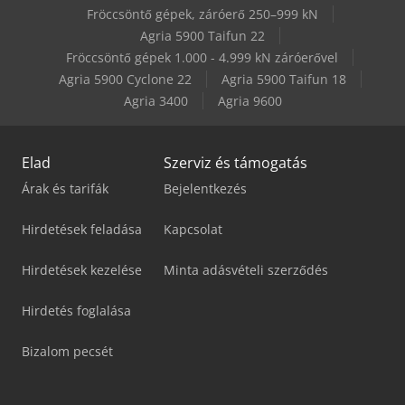
Fröccsöntő gépek, záróerő 250–999 kN
Schmersal Azm 161Cc-12/12Rka-024
Agria 5900 Taifun 22
Fröccsöntő gépek 1.000 - 4.999 kN záróerővel
Schmersal Azm 161Sk-12/12Rk-024
Agria 5900 Cyclone 22
Agria 5900 Taifun 18
Agria 3400
Agria 9600
Elad
Szerviz és támogatás
Árak és tarifák
Bejelentkezés
Hirdetések feladása
Kapcsolat
Hirdetések kezelése
Minta adásvételi szerződés
Hirdetés foglalása
Bizalom pecsét