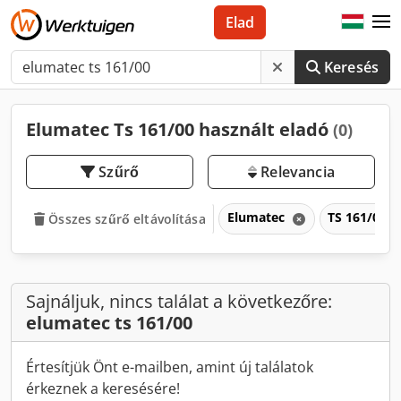
Elad
Keresés
Elumatec Ts 161/00 használt eladó
(0)
Szűrő
Relevancia
Elumatec
TS 161/00
Összes szűrő eltávolítása
Sajnáljuk, nincs találat a következőre:
elumatec ts 161/00
Értesítjük Önt e-mailben, amint új találatok
érkeznek a keresésére!