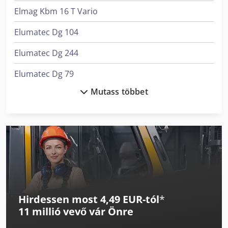
Elmag Kbm 16 T Vario
Elumatec Dg 104
Elumatec Dg 244
Elumatec Dg 79
Mutass többet
Elumatec Ep 124
Elumatec Mgs 105
Elumatec Mgs 72/30
Elumatec Mms 200
Elumatec Sbz 140
Hirdessen most 4,49 EUR-tól
*
Elumatec Sbz 122/75
11 millió vevő
vár Önre
Elumatec Sbz 130