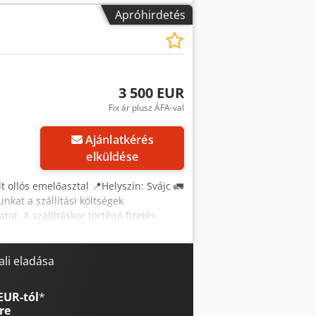
va ✅, 3 hiányos ℹ️, 0 javítás szükséges
Apróhirdetés
egtekinteni a teljes ellenőrzési
” hivatkozást gyakran használják,
gépet és a mi szolgáltatásunkat
nkahelyre ✔ Pénzvisszafizetési garancia
rf 🔄 Más berendezési lehetőségeket is
3 500 EUR
 berendezés tulajdonosának és
Fix ár plusz ÁFA-val
Ajánlatkérés
elküldése
t ollós emelőasztal 📍Helyszín: Svájc 🚛
unkat a szállítási költségek
ot. A szállításkor történő fizetés
tlen szakértő által ellenőrzve 27
uló elem ⚠️ 📌 A szakértő megjegyzése:
ljesen működőképes gép. 📄 Szeretné
li eladása
y egy videót? Tipp: Az „41057 Equippo”
 Miért kiemelkedő ez a gép és a
EUR-tól
*
a munkaterületre Crjdpfx Aozr Iv
re