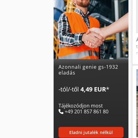
Azonnali genie gs-1932
eladás
-tól/-től
4,49 EUR
*
Tájékozódjon most
+49 201 857 861 80
eladni jutalék nélkül