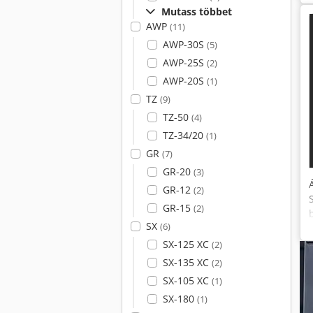
Mutass többet
AWP
(11)
AWP-30S
(5)
AWP-25S
(2)
AWP-20S
(1)
TZ
(9)
TZ-50
(4)
TZ-34/20
(1)
GR
(7)
GR-20
(3)
GR-12
(2)
GR-15
(2)
SX
(6)
SX-125 XC
(2)
SX-135 XC
(2)
SX-105 XC
(1)
SX-180
(1)