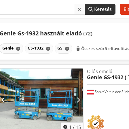
Keresés
El
Genie Gs-1932 használt eladó
(72)
Genie
GS-1932
GS
Összes szűrő eltávolítá
Ollós emelő
Genie
GS-1932 ( 
Sankt Veit in der Süd
1
/
15