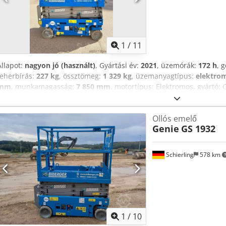
1
/
11
Állapot:
nagyon jó (használt)
, Gyártási év:
2021
, üzemórák:
172 h
, 
teherbírás:
227 kg
, össztömeg:
1 329 kg
, üzemanyagtípus:
elektro
mm
, munkamagasság:
7 850 mm
, motortípus: Elektromos, gyártó:
Ollós emelő
Genie
GS 1932
Schierling
578 km
1
/
10