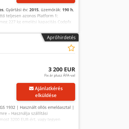
es
, Gyártási év:
2015
, üzemórák:
190 h
,
ő teljesen azonos Platform 1:
tömeg 227 kg emelési kapacitás Codpfx
yban 76 cm-rel kinyitható kérésre, a
! Eladási ár: 4950,- nettó darabonként!
Apróhirdetés
3 200 EUR
Fix ár plusz ÁFA-val
Ajánlatkérés
elküldése
 GS 1932 | Használt ollós emelőasztal |
re – Használja szállítási
g most 3200 EUR-ért, vagy tegyen
ges (jóváhagyást követően)* 👷‍♂️