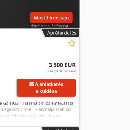
izetési lehetőségek 🔄 Más berendezési
 kínálunk minden berendezés
Most hirdessen
*hirdetésenként/hónap
Apróhirdetés
3 500 EUR
Fix ár plusz ÁFA-val
Ajánlatkérés
elküldése
e Gs 1932 | Használt ollós emelőasztal
 megadott címre – Használja szállítási
g most 3500 euróért, vagy tegyen
en (a jóváhagyástól függően)* 👷‍♂️
áhagyva ✅, 4 hibás ℹ️, 0 javítás