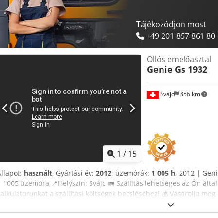
Ueprsf ✔ Pénz-visszafizetési garancia ✔ Biztonságos és rugalmas f
lehetőségeket is fontolóra vesz? Hasznos eszközöket és forrásokat
tulajdonosának és kezelőjének – könnyen elérhető platformunkon.
Tájékozódjon most
+49 201 857 861 80
Ollós emelőasztal
Genie
Gs 1932
Svájc
856 km
1
/
15
Állapot:
használt
, Gyártási év:
2012
, üzemórák:
1 005 h
, 2012 | Geni
| 1005 üzemóra 📍Helyszín: Svájc 🚛 Szállítás lehetséges az Ön által
kalkulátorunkat a szállítási költségek becsléséhez! 💰 Vásárolja me
ajánlatot. A fizetés a szállításkor lehetséges, egy kedvező díj ellenéb
Független szakértő által ellenőrizve 25 ellenőrzési pont, ebből 21 jóv