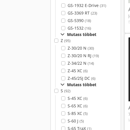
GS-1932 E-Drive
(31)
GS-3369 RT
(23)
GS-5390
(18)
GS-1532
(16)
Mutass többet
Z
(95)
Z-30/20 N
(30)
Z-30/20 N RJ
(19)
Z-34/22 N
(14)
Z-45 XC
(6)
Z-45/25J DC
(6)
Mutass többet
S
(92)
S-45 XC
(6)
S-65 XC
(6)
S-85 XC
(5)
S-60 J
(5)
S-65 TraX
(1)