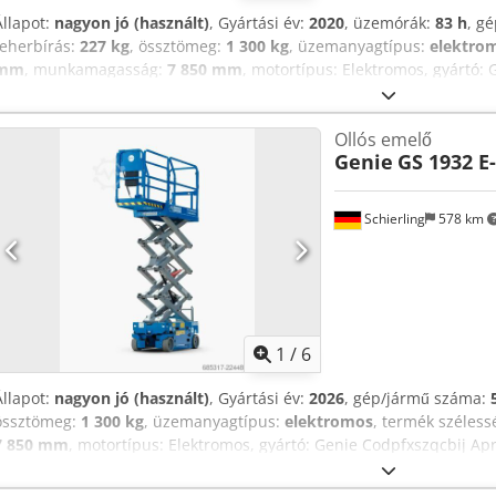
Állapot:
nagyon jó (használt)
, Gyártási év:
2020
, üzemórák:
83 h
, g
teherbírás:
227 kg
, össztömeg:
1 300 kg
, üzemanyagtípus:
elektro
mm
, munkamagasság:
7 850 mm
, motortípus: Elektromos, gyártó:
Ollós emelő
Genie
GS 1932 E
Schierling
578 km
1
/
6
Állapot:
nagyon jó (használt)
, Gyártási év:
2026
, gép/jármű száma:
össztömeg:
1 300 kg
, üzemanyagtípus:
elektromos
, termék széless
7 850 mm
, motortípus: Elektromos, gyártó: Genie Codpfxszqcbij Apr