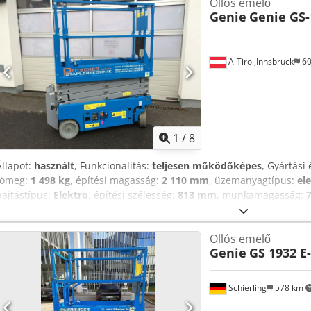
Ollós emelő
eszközöket és forrásokat kínálunk minden berendezés tulajdonosán
Genie
Genie GS-
hozzáférhető a platformunkon.
A-Tirol,Innsbruck
60
1
/
8
Állapot:
használt
, Funkcionalitás:
teljesen működőképes
, Gyártási 
tömeg:
1 498 kg
, építési magasság:
2 110 mm
, üzemanyagtípus:
el
hajtástípus:
Elektro
, építési szélesség:
813 mm
, munkamagasság:
állapot: Új Első gumi típusa: Tömörgumi Hátsó gumi típusa: Tömör
Akkumulátor kapacitás: 225Ah Akkumulátor gyártási év: 2016 Akkumu
Ollós emelő
Aozrcm Ujprjrf
Genie
GS 1932 E
Schierling
578 km