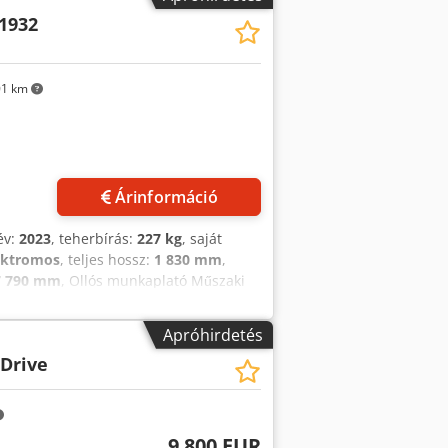
ak és kezelőjének – könnyen
1932
1 km
Árinformáció
év:
2023
, teherbírás:
227 kg
, saját
ektromos
, teljes hossz:
1 830 mm
,
7 790 mm
, Ollós munkaplató Műszaki
gumi Akkumulátor feszültség: 24V
látor állapot: 80 - 100% Csdpfx
Apróhirdetés
-Drive
9 800 EUR