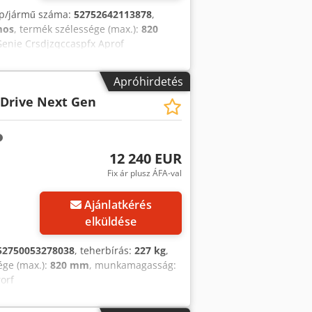
ép/jármű száma:
52752642113878
,
mos
, termék szélessége (max.):
820
 Genie Crsdjzqccaspfx Aprof
Apróhirdetés
-Drive Next Gen
12 240 EUR
Fix ár plusz ÁFA-val
Ajánlatkérés
elküldése
52750053278038
, teherbírás:
227 kg
,
ége (max.):
820 mm
, munkamagasság:
orf