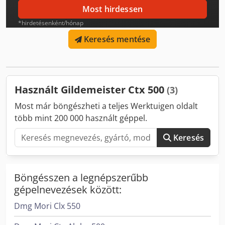
száma: 12 Szerszámtartó: VDI40 Hajtott szerszámok
Most hirdessen
Centrírozó CNC esztergagépek centrírozóval Alkalmas
*hirdetésenként/hónap
hosszabb munkadarabok megmunkálására Hidraulikus
centrírozó tokmány Tokmány átmérő: kb. 120 mm Tokmány
Keresés mentése
rögzítés: MK 5 Gép méretei és súlya Géphossz: kb. 5020
mm Gépszélesség: kb. 2200 mm Gép magasság: kb. 1900
mm Gépsúly: kb. 7500 kg
Használt Gildemeister Ctx 500
(3)
Most már böngészheti a teljes Werktuigen oldalt
több mint 200 000 használt géppel.
Keresés
Böngésszen a legnépszerűbb
gépelnevezések között:
Dmg Mori Clx 550