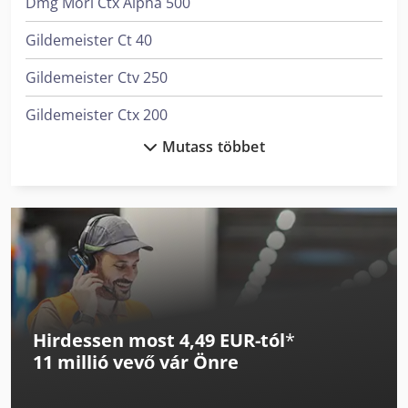
Dmg Mori Ctx Alpha 500
Gildemeister Ct 40
Gildemeister Ctv 250
Gildemeister Ctx 200
Mutass többet
Gildemeister Ctx 210
Gildemeister Ctx 310
Gildemeister Ctx 310 V3
Gildemeister Ctx 320 Linear V5
Gildemeister Ctx 400
Hirdessen most 4,49 EUR-tól
*
Gildemeister Ctx 420 Linear V6
11 millió vevő
vár Önre
Gildemeister Ctx Alpha 300