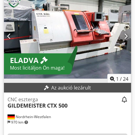
ELADVA
Most licitáljon Ön maga!
1
/
24
Az aukció lezárult
CNC eszterga
GILDEMEISTER
CTX 500
Nordrhein-Westfalen
970 km