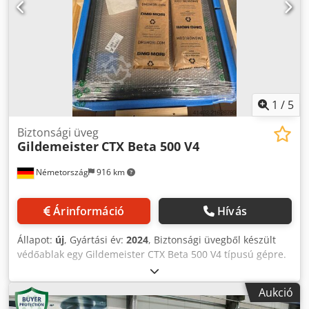
1
/
5
Biztonsági üveg
Gildemeister
CTX Beta 500 V4
Németország
916 km
Árinformáció
Hívás
Állapot:
új
, Gyártási év:
2024
, Biztonsági üvegből készült
védőablak egy Gildemeister CTX Beta 500 V4 típusú gépre.
A termék eredeti csomagolásában, bontatlan és új
állapotban található. Dkedpfjyx U Sljx Abijr
Aukció