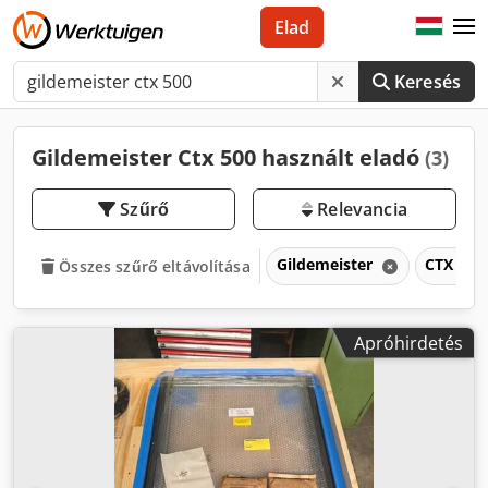
Elad
Keresés
Gildemeister Ctx 500 használt eladó
(3)
Szűrő
Relevancia
Gildemeister
CTX 50
Összes szűrő eltávolítása
Apróhirdetés