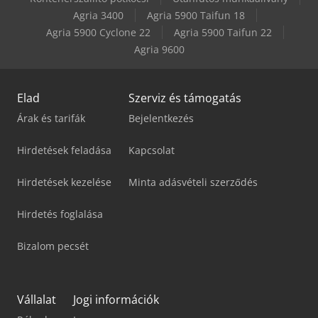
Gildemeister Twin 65
Agria 3400
Agria 5900 Taifun 18
Agria 5900 Cyclone 22
Agria 5900 Taifun 22
Mazak Cv5-500
Agria 9600
Elad
Szerviz és támogatás
Árak és tarifák
Bejelentkezés
Hirdetések feladása
Kapcsolat
Hirdetések kezelése
Minta adásvételi szerződés
Hirdetés foglalása
Bizalom pecsét
Vállalat
Jogi információk