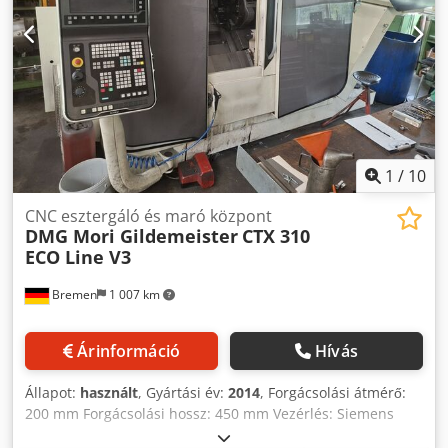
1
/
10
CNC esztergáló és maró központ
DMG Mori Gildemeister
CTX 310
ECO Line V3
Bremen
1 007 km
Árinformáció
Hívás
Állapot:
használt
, Gyártási év:
2014
, Forgácsolási átmérő:
200 mm Forgácsolási hossz: 450 mm Vezérlés: Siemens
810D ShopTurn Orszófurat átmérő: 51 mm Vezérelt