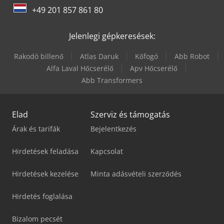
+49 201 857 861 80
Gildemeister Nef Plus 500
Jelenlegi gépkeresések:
Gildemeister Sprint 65 Linear
Rakodó billenő
Atlas Daruk
Kőfogó
Abb Robot
Gildemeister Twin 42
Alfa Laval Hőcserélő
Apv Hőcserélő
Abb Transformers
Gildemeister Twin 65
Elad
Szerviz és támogatás
Árak és tarifák
Bejelentkezés
Hirdetések feladása
Kapcsolat
Hirdetések kezelése
Minta adásvételi szerződés
Hirdetés foglalása
Bizalom pecsét