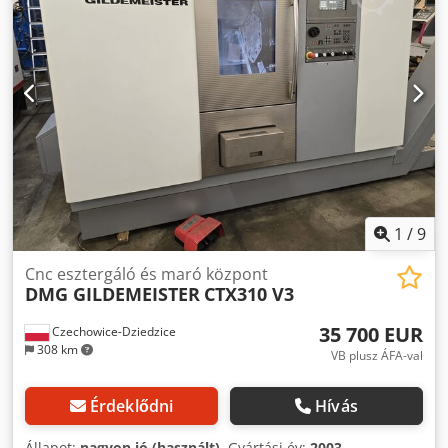
teljesen működőképes, de néhány apró hibával
rendelkezik.
1
/
9
Cnc esztergáló és maró központ
DMG GILDEMEISTER
CTX310 V3
35 700 EUR
Czechowice-Dziedzice
308 km
VB plusz ÁFA-val
Érdeklődni
Hívás
Állapot:
nagyon jó (használt)
, Gyártási év:
2003
,