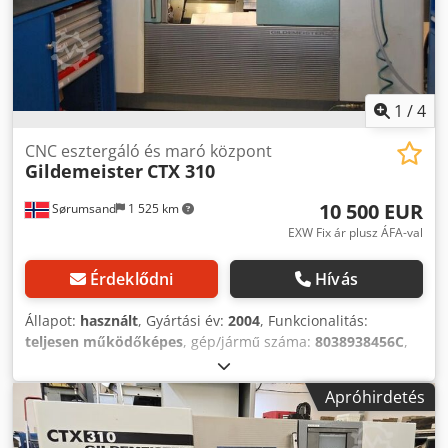
230 V Dkjdpoyvfq Sefx Af Ser Vezérlő teljesítményfelvétel:
150 W Fedélzeti feszültség: 24 V Ha kérdése van, vagy
további információra van szüksége, írjon nekünk üzenetet
vagy hívjon bennünket.
1
/
4
CNC esztergáló és maró központ
Gildemeister
CTX 310
10 500 EUR
Sørumsand
1 525 km
EXW Fix ár plusz ÁFA-val
Érdeklődni
Hívás
Állapot:
használt
, Gyártási év:
2004
, Funkcionalitás:
teljesen működőképes
, gép/jármű száma:
8038938456C
,
esztergálási hossz:
450 mm
, esztergálási átmérő a
keresztcsúszka felett:
505 mm
, esztergálási átmérő:
202
Apróhirdetés
mm
, orsó motor teljesítmény:
10 000 W
, orsófordulatszám
(max.):
6 000 ford/min
, orsófurat:
51 mm
, Gildemeister
CTX 310 Dksdpfx Aswk E Uzsf Sor Heidenhain Turn+ A gép