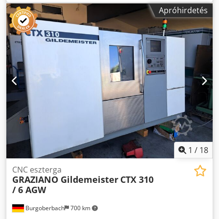
tengelyek száma: 3 Forgási sebesség tartomány: 0 - 5000
Apróhirdetés
ford./perc Meghajtási teljesítmény: 16,5 / 11 kW
Gyorsmozgási sebesség: 30 m/perc Djdpfx Aezr Rntjf Sokr
A revolverfejben található szerszámtartók száma: 12 VDI 30
Ebből a meghajtott állomások száma: 6 Meghajtott
szerszámok forgási sebessége: 4500 ford./perc Meghajtott
szerszámon a meghajtási teljesítmény: 8,4 kW Centrozó:
Igen Súly: 3,2 t Méretek (H x Sz x M): 4,4 x 2,05 x 1,8 m CNC
forgácsoló gép, meghajtott szerszámokkal Mindössze 3950
orsóóra! Tartozékok: - Forgácsleválasztó - 3-állkapcsos
tokmány, Kitagawa, Ø 210 mm - Különféle VDI 30
szerszámtartók - 1 + 1 db meghajtott szerszámtartó -
Automatikusan mozgatható centrozó - DMG SLIMline és
ShopTurn - Jelzőlámpa - Szerszámérintő kar -
Programozható centrozó
1
/
18
CNC eszterga
GRAZIANO Gildemeister
CTX 310
/ 6 AGW
Burgoberbach
700 km