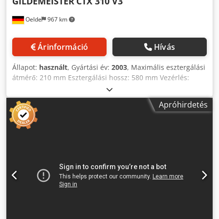
GILDEMEISTER
CTX 310 V3
Oelde
967 km
Árinformáció
Hívás
Állapot:
használt
, Gyártási év:
2003
, Maximális esztergálási
átmérő: 210 mm Esztergálási hossz: 580 mm Vezérlés:
Siemens 840 D Csúcsmagasság: 190 mm Ágy feletti
esztergálási átmérő: 330 mm Keresztszán feletti
Apróhirdetés
esztergálási átmérő: 260 mm Főorsó
fordulatszámtartománya: max. 4.000 ford/perc Főorsó
meghajtási teljesítménye: 10 / 7,5 kW Max. nyomaték: 115 /
86 Nm Orsófurat: 68,5 mm Használható rúdátmérő: 51 mm
C-tengely: 0,001° Mozgástartomány – X: 185 mm
Mozgástartomány – Z: 455 mm Szerszámhelyek száma: 12
pozíció Szerszámbefogás: VDI 30 Hajtott szerszámállások
száma: 6 pozíció Támfej eltolása: 400 mm Max. húzóerő:
4.000 N Gyorsjárat X: 20 m/perc / Z: 30 m/perc Előtolóerő:
4,5 kN Teljes energiaigény: 21 kW Gép tömege: kb. 3,2 t
Helyigény: kb. 8,0 x 2,2 x 2,0 m CNC eszterga- és