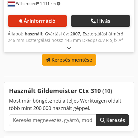
Wilbertoord
1 111 km
Árinformáció
Hívás
Állapot:
használt
, Gyártási év:
2007
, Esztergálási átmérő
246 mm Esztergálási hossz 445 mm Dkedpsxuv R Sjfx Af
Ssr Fanuc 32 vezérlés Gép súlya kb. 4250 kg
Keresés mentése
Használt Gildemeister Ctx 310
(10)
Most már böngészheti a teljes Werktuigen oldalt
több mint 200 000 használt géppel.
Keresés