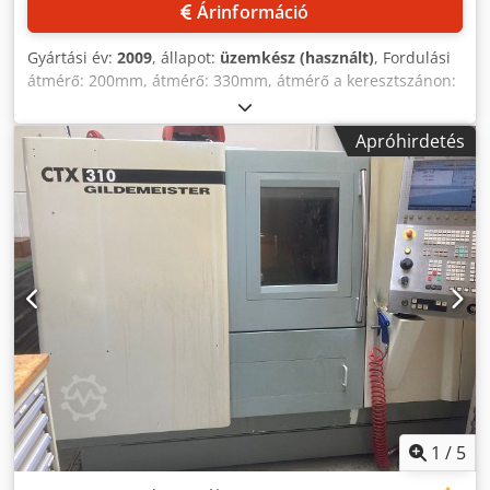
Teljes beépített teljesítmény: 24 kVA • Hidraulikus
Árinformáció
rendszernyomás: 50 bar • Hűtőfolyadéktartály térfogata:
175 liter • Vezérlőrendszerek (opciók): GE-FANUC 21i-TB,
Gyártási év:
2009
, állapot:
üzemkész (használt)
, Fordulási
Siemens 840D, Heidenhain 4290 E Kiegészítő
átmérő: 200mm, átmérő: 330mm, átmérő a keresztszánon:
berendezések Dedpfxeympcao Af Sekr • forgácsszállító
260mm, út X/Z: 160mm/460mm, előtolás X/Z: 24m/perc,
(mindkét egység) • Elszívóegység (az egyik egység)
fordulatszám: 5000rpm, orsó átmérő: 51mm, orsó
Apróhirdetés
teljesítmény: 16.5kW,6.1.1.2N/mm készlet: 400mm,
szerszámpozíciók: 12. Gépméretek X/Y/Z: kb.
4200mm/1700mm/2300mm, súly: kb. 3500kg, vezérlés:
Siemens Sinumerik 810D. Beleértve a
forgácsszállítószalagot. Dokumentáció elérhető. Helyszíni
szemle lehetséges. Dkjdjv Dkb Iopfx Af Sjr
1
/
5