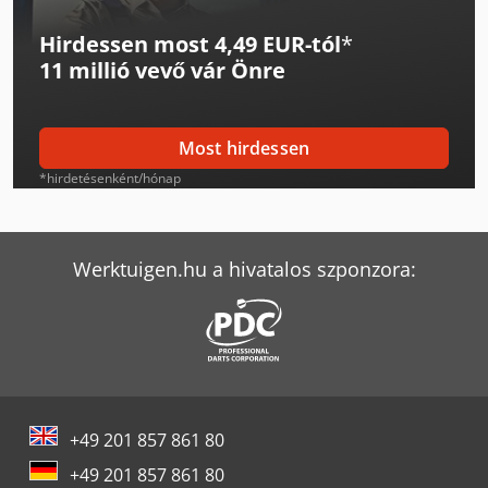
Hirdessen most 4,49 EUR-tól
*
Gildemeister Ctx 500
11 millió vevő
vár Önre
Gildemeister Ctx Alpha 300
Gildemeister Gac 42
Most hirdessen
Gildemeister Mf Sprint 65
*hirdetésenként/hónap
Gildemeister Mf Twin 65
Gildemeister Nef 320
Werktuigen.hu a hivatalos szponzora:
Gildemeister Nef 320 K
Gildemeister Nef 400
Gildemeister Nef 520
+49 201 857 861 80
Gildemeister Nef 600
+49 201 857 861 80
Gildemeister Nef 710