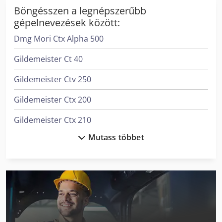
Böngésszen a legnépszerűbb
gépelnevezések között:
Dmg Mori Ctx Alpha 500
Gildemeister Ct 40
Gildemeister Ctv 250
Gildemeister Ctx 200
Gildemeister Ctx 210
Mutass többet
Gildemeister Ctx 310 V3
Gildemeister Ctx 320 Linear V5
Gildemeister Ctx 400
Gildemeister Ctx 420 Linear
Gildemeister Ctx 420 Linear V6