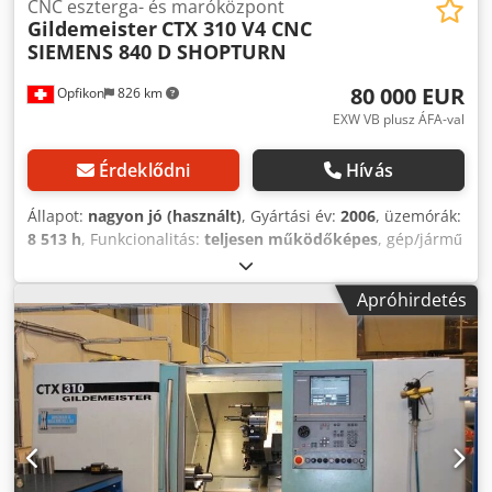
CNC eszterga- és maróközpont
Gildemeister
CTX 310 V4 CNC
SIEMENS 840 D SHOPTURN
80 000 EUR
Opfikon
826 km
EXW VB plusz ÁFA-val
Érdeklődni
Hívás
Állapot:
nagyon jó (használt)
, Gyártási év:
2006
, üzemórák:
8 513 h
, Funkcionalitás:
teljesen működőképes
, gép/jármű
száma:
8042942323C
, Eladásra kínáljuk ezt a felújított
Gildemeister CTX 310 V4 CNC SIEMENS 840 D SHOPTURN
Apróhirdetés
eszterga- és maróközpontot, 2006-os gyártású.
Karbantartott és szállításra előkészített állapotban.
Kiterjedt szerszámkészlet tartozik hozzá, beleértve
szerszám szekrényeket és mérőeszközöket is. Gyártási év:
2006 Súly: 3950 kg Maximális főorsófordulat: 6000
ford/perc Csatlakozási teljesítmény: 26 kVA Maximális
csatlakozási áramerősség: 35 A Áramerősség: 38 A Hálózati
feszültség: 400 V Frekvencia: 50/60 Hz Vezérlőfeszültség: