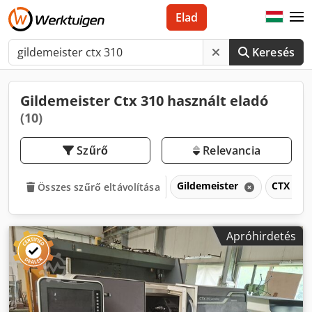
Elad
Keresés
Gildemeister Ctx 310 használt eladó
(10)
Szűrő
Relevancia
Gildemeister
CTX 31
Összes szűrő eltávolítása
Apróhirdetés