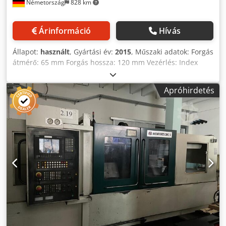
Németország
828 km
Árinformáció
Hívás
Állapot:
használt
, Gyártási év:
2015
, Műszaki adatok: Forgás
átmérő: 65 mm Forgás hossza: 120 mm Vezérlés: Index
C200-4D SL Z tengely, főorsó mozgástartomány: 390 mm Z
tengely, ellentétes orsó mozgástartomány: 390 mm X
Apróhirdetés
tengely, ellentétes orsó mozgástartomány: 600 mm Y1
tengely mozgástartomány: ± 80 mm Y2 tengely
mozgástartomány: ± 80 mm X tengely gyorsmozgás: 45
m/perc Csdoyxpadopfx Af Dorf Y tengely gyorsmozgás: 15
m/perc Z tengely gyorsmozgás: 45 m/perc Orsó 1
fordulatszáma: 5000 ford./perc Orsó 1 teljesítménye:
35,5/27,5 kW Orsó 1 nyomatéka: 170/125 Nm Orsó 2
fordulatszáma: 5000 ford./perc Orsó 2 teljesítménye:
35,5/27,5 kW Orsó 2 nyomatéka: 170/125 Nm C tengely:
0,00014 ° Rúdátmérő: 65 mm Orsó orra: AD 140 Orsó furat:
85 mm Maróorsó 1 fordulatszáma: 18000 ford./perc
Maróorsó 1 teljesítménye: 11 kW Maróorsó 1 nyomatéka:
19 Nm Maróorsó 2 fordulatszáma: 18000 ford./perc