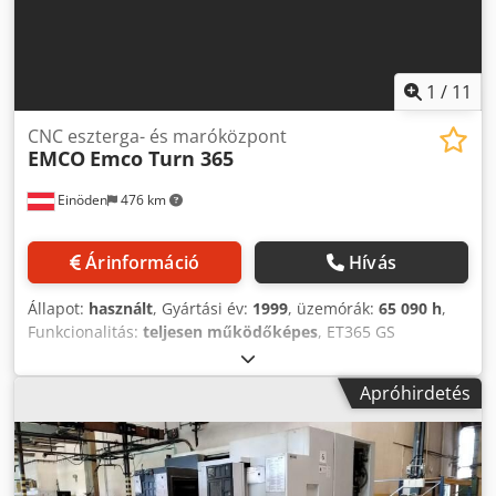
1
/
11
CNC eszterga- és maróközpont
EMCO
Emco Turn 365
Einöden
476 km
Árinformáció
Hívás
Állapot:
használt
, Gyártási év:
1999
, üzemórák:
65 090 h
,
Funkcionalitás:
teljesen működőképes
, ET365 GS
rúdadagolóval és forgácsszállítóval A gép teljesen
felszerelt - Gyűjtőtálca - Nagynyomású szivattyú -
Apróhirdetés
Kapcsolószekrény klímaberendezése - Kupa adagoló - A
gépet működő üzemből vásárolták és műszakilag
átvizsgálták Csdpfx Aeycvaqof Dorf - Geometriája bemérve
és minden beállítva - Kopóalkatrészek cserélve - Minden
funkció ellenőrizve, illetve beállítva A gép teljesen