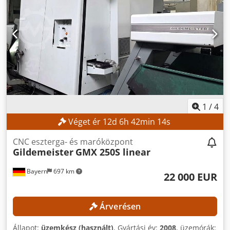
1
/
4
Véget ér
12
d
6
h
42
min
12
s
CNC eszterga- és maróközpont
Gildemeister
GMX 250S linear
Bayern
697 km
22 000 EUR
Árverésen
Állapot:
üzemkész (használt)
, Gyártási év:
2008
, üzemórák: