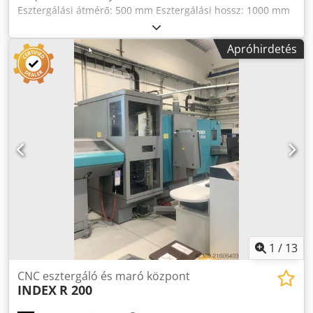
tengely fő- és ellenorsón 2× Y-tengely Darabszámláló Össz-
Esztergálási átmérő: 500 mm Esztergálási hossz: 1000 mm
számláló Szerszámbemérő Felső részről pozícionált
Vezérlés: Siemens 840 D Orsó: 42 / 28 kW
alkatrész-megfogó szállítószalaggal Főorsó 1
Orsófordulatszám - fokozatmentes: 31 - 4000 1/perc Orsó
erőszorítópofa: SMW KNCS-N 210 / 52 mm Ellenorsó
Apróhirdetés
nyomatéka: 345 Nm c-tengely: 360000 x 0,001° Előtolás
tokmány: Hainbuch Spanntop Nova Kombi Axfix 65 Cjdpfx
fokozatmentes: mm/perc Gyorsmenet: mm/perc
Afszd Su Eo Derf Robot interfész Lehmann betöltő robot
Revolverállomások / meghajtott: 12/12 VDI 40 Meghajtott
felső- és leszállító szállítószalaggal tengelyekhez Az
szerszámok fordulatszáma: 2000 1/perc Tüske átmérője: 90
NZ2000 T3Y2 típus 2 orsóval és 3 revolverrel felszerelt. 2
mm Tüske lökete: 80 mm Csúcsbak-tüske befogása ISO: SK
revolver Y-tengely funkcióval és beépített marómotorral
30 Cjdpsyv Ha Aofx Af Dorf Csúcsbak elmozdulása: 600 mm
rendelkezik, ami lehetővé teszi a 3 revolver egyidejű
Meghajtott szerszámok teljesítménye: 3,5 kW Meghajtott
munkáját. Nagy teljesítményű és nagy sebességű
szerszám nyomatéka: 22,5 Nm Meghajtott szerszámtartó: 4
megmunkálás a max. 48 hajtott szerszám kihasználásával
axiális/ 4 radiális Orsóátmérő: 66 mm Teljes
lehetséges. Automatikus adagolás Lehmann robot
teljesítményigény: 30 kW Gépsúly kb.: 7,5 t Helyigény kb.: 8
segítségével történik, szállítószalaggal tengelyes
x 3 x 4 m Tartozékok: Erőszorító tokmány Programozható
munkadarabokhoz. A gép karbantartását saját karbantartó
csúcsbak Forgácskihordó
részleg illetve a Mori Seiki végezte. A gép robot nélkül is
eladó.
1
/
13
CNC esztergáló és maró központ
INDEX
R 200