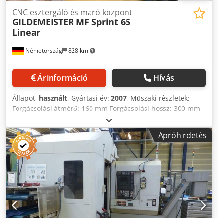
CNC esztergáló és maró központ
GILDEMEISTER
MF Sprint 65
Linear
Németország
828 km
Árinformáció
Hívás
Állapot:
használt
, Gyártási év:
2007
, Műszaki részletek:
Forgácsolási átmérő: 160 mm Forgácsolási hossz: 300 mm
Vezérlés: Siemens 840D 1. orsó teljesítménye: 22 kW 1.
orsó fordulatszáma: 5000 ford./perc 1. orsó max. rú
Apróhirdetés
átmérője: 65 mm 1. orsó nyomatéka: 150 Nm 2. orsó
teljesítménye: 16,8 kW 2. orsó fordulatszáma: 5000
ford./perc 2. orsó nyomatéka: 100 Nm Crsdpjzd Tcwofx Af
Dof A 2. orsó adagolóútja: W2 = 690 mm Szükséges hely
kb.: 4,5 x 2,0 x 2,3 m Gép súlya kb.: 9 t Tartozékok: 1.
orsóhoz tartozó tokmány 2. orsóhoz tartozó tokmány
Forgács szállító Alkatrészgyűjtő CNC forgácsolóközpont 3
szerszámtartóval, 2 orsóval és belső hűtőfolyadék-