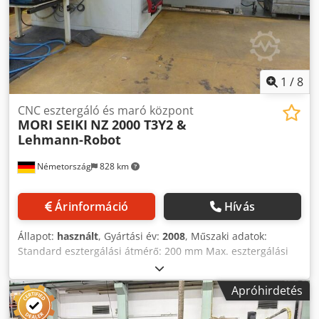
ellátással a szerszámtartókhoz.
1
/
8
CNC esztergáló és maró központ
MORI SEIKI
NZ 2000 T3Y2 &
Lehmann-Robot
Németország
828 km
Árinformáció
Hívás
Állapot:
használt
, Gyártási év:
2008
, Műszaki adatok:
Standard esztergálási átmérő: 200 mm Max. esztergálási
hossz: 810 mm Vezérlés: MSX-701 MAPPS III Agy fölötti
körbefutó átmérő: 800 mm Max. csúcsközi távolság: 1130
Apróhirdetés
mm Max. esztergálási átmérő: 320 mm Max. munkadarab
átmérő: 300 mm Rúdbefogó átmérő: 65 mm X-tengely 1-es