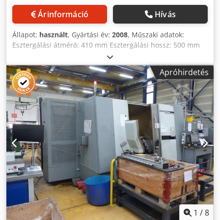
Árinformáció
Hívás
Állapot:
használt
, Gyártási év:
2008
, Műszaki adatok:
Esztergálási átmérő: 410 mm Esztergálási hossz: 500 mm
Vezérlés: Fanuc 21i TB Standard esztergálási átmérő: 275
mm X-tengely elmozdulás: 277 mm Y-tengely elmozdulás:
Apróhirdetés
82 (±41) mm Z-tengely elmozdulás: 500 mm 1. orsó
fordulatszám: 4.500 1/perc 1. orsó teljesítmény:
18,5/18,5/15 kW 1. orsó max. rúdátmérő: 65 mm Revolver
állások / meghajtott állások: 12/12 Meghajtott szerszámok
teljesítménye: 5,5 kW Meghajtott szerszámok
fordulatszáma: 6.000 1/perc Teljes teljesítményigény: 39,2
kVA Gépsúly kb.: 6,2 t Helyigény kb.: 3,1 x 2,0 x 2,2 m
Tokmány: Hainbuch feszítőpatron Tartozékok:
Forgácskihordó Cjdpjzd Un Ijfx Af Djrf Robot interfész Nagy
teljesítményű, precíziós esztergaközpont Y-tengellyel és
robotos adagolóval tengelyalkatrészekhez. Nagy
pontosságú Stäubli robot tengelyadagoláshoz. Kiválóan
alkalmas összetett esztergaalkatrészek középtől eltolódó
marási műveleteinek megmunkálására.
1
/
8