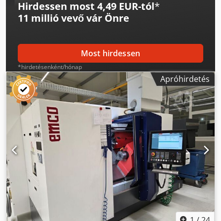
Hirdessen most 4,49 EUR-tól
*
11 millió vevő
vár Önre
Most hirdessen
*hirdetésenként/hónap
Apróhirdetés
1
/
24