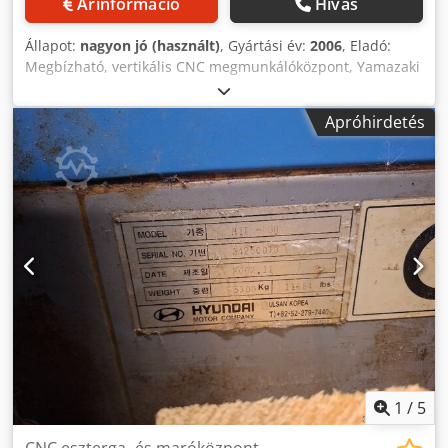
Árinformáció
Hívás
Állapot:
nagyon jó (használt)
, Gyártási év:
2006
, Eladó:
Megbízható, vertikális CNC megmunkálóközpont, Yamazaki
Mazak Nexus VCN-510C – a neves japán gyártó, a MAZAK
csúcskategóriás gyártógépe, melyet pontosságáért, hosszú
Apróhirdetés
élettartamáért és stabil ipari üzemi működéséért
értékelnek. A VCN-510C ideális acél, alumínium és olyan
munkadarabok megmunkálásához, amelyek nagy
pontosságot és ismétlési pontosságot igényelnek. A
MAZATROL 640M vezérlés intuitív kezelést és gyors
gyártás-előkészítést biztosít. Műszaki adatok: Gyártási év:
2006 Vezérlés: MAZATROL 640M Codjyha Ivepfx Af Djrf X
tengely elmozdulás: 1.050 mm Y tengely elmozdulás: 510
mm Z tengely elmozdulás: 510 mm T-hornyos asztal
Automata szerszámcserélő (ATC) Központi kenés
Vezérlőszekrény Tömeg: 7.100 kg Alacsony üzemóra
1
/
5
CNC eszterga- és maróközpont