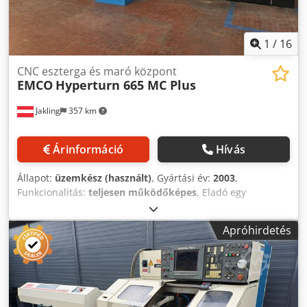
1
/
16
CNC eszterga és maró központ
EMCO
Hyperturn 665 MC Plus
Jakling
357 km
Árinformáció
Hívás
Állapot:
üzemkész (használt)
, Gyártási év:
2003
,
Funkcionalitás:
teljesen működőképes
, Eladó egy
gondosan karbantartott EMCO Hyperturn 665 MC Plus,
IEMCA Master 880MP-E rúdadagolóval, forgácsszállítóval és
Apróhirdetés
nagynyomású hűtőfolyadék-szivattyúkkal! A gép kizárólag
réz alkatrészek megmunkálására volt használva! CNC
eszterga- és megmunkálóközpont | EMCO - HYPERTURN
665 MC Plus fő- és ellenorsóval, C- és Y-tengellyel, 2×12
állásos hajtott szerszámtartós revolverfejjel! Műszaki