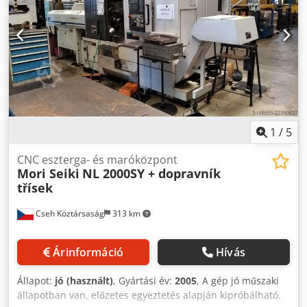
üzemképes, azonnal gyártható vele A gép azonnal elérhető
1
/
5
CNC eszterga- és maróközpont
Mori Seiki
NL 2000SY + dopravník
třísek
Cseh Köztársaság
313 km
Árinformáció
Hívás
Állapot:
jó (használt)
, Gyártási év:
2005
, A gép jó műszaki
állapotban van, előzetes egyeztetés alapján kipróbálható.