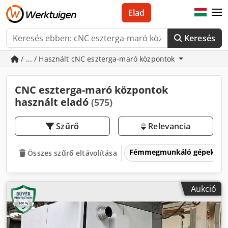
Elad
Keresés
/ ... / Használt cNC eszterga-maró központok
CNC eszterga-maró központok
használt eladó
(575)
Szűrő
Relevancia
Fémmegmunkáló gépek és 
Összes szűrő eltávolítása
Aukció