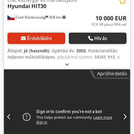
Hyundai
HIT30
10 000 EUR
Cseh Köztársaság
308 km
FCA VB plusz ÁFA-val
Érdeklődni
Hívás
Állapot:
jó (használt)
, Gyártási év:
2002
, Funkcionalitás:
teljesen működőképes
, gép/jármű száma:
3425C 013
, A
berendezés részleteiről személyes bemutatón adunk
tájékoztatást, melyet szívesen megszervezünk.
Apróhirdetés
Cjdpfozpwunsx Af Dorf