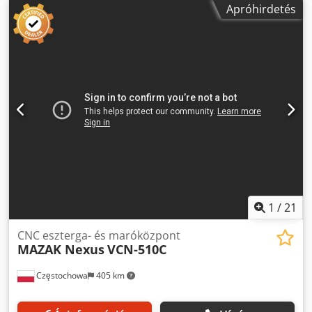
Apróhirdetés
23% áfa Esztergálási átmérő: 160 mm Max. esztergálási
hossz: 285 mm Orsóátmérő: 40 mm Max. fordulatszám:
6000 rpm 8 állásos revolverfej Csúcs készletben Csdezc Ri
Tepfx Af Djrf Szerszámmérő szonda Tömeg: 2700 kg
1
/
21
CNC eszterga- és maróközpont
MAZAK Nexus
VCN-510C
Częstochowa
405 km