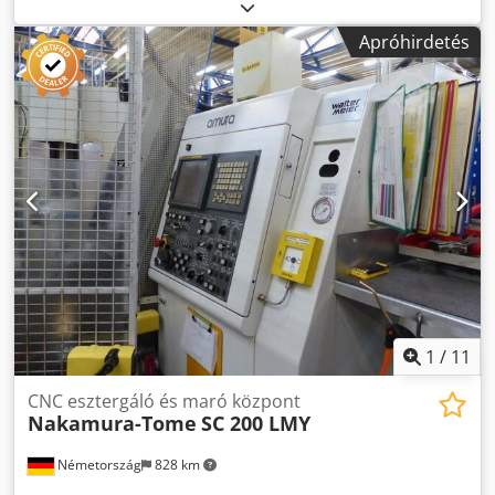
SPACESAVER SS 2101. Fanuc MSX-850 vezérlőrendszer.
Csdpfx Asznl Nqef Dsrf
Apróhirdetés
1
/
11
CNC esztergáló és maró központ
Nakamura-Tome
SC 200 LMY
Németország
828 km