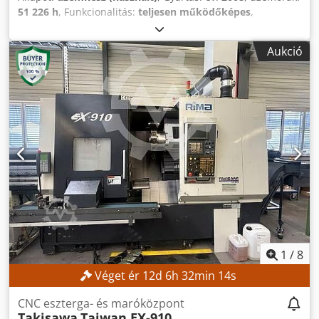
51 226 h
, Funkcionalitás:
teljesen működőképes
,
esztergálási hossz:
1 175 mm
, orsófordulatszám (max.):
5 000 ford/min
, vezérlő modell:
HEIDENHAIN Plus iT
,
Aukció
szerszámtárban lévő férőhelyek száma:
36
, TECHNIKAI
ADATOK Orszó forgássebessége (maximum): 5000
ford./perc Forgácsolási hossz: 1175 mm Forgácsolási hossz,
állócsappal: 1100 mm Szerszámtartó: HSK 63A, a DIN
69893 szabvány szerint Credpfx Ajzqfvvjf Dof Szerszámtár
kapacitása (tárcsás szerszámtár): 36 hely GÉP ADATOK
Vezérlés: HEIDENHAIN Plus iT, Turn Plus verzióval
1
/
8
Véget ér
12
d
6
h
32
min
12
s
CNC eszterga- és maróközpont
Takisawa
Taiwan EX-910