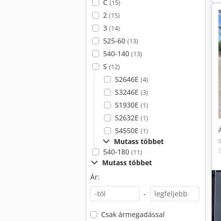
C
(15)
2
(15)
3
(14)
525-60
(13)
540-140
(13)
S
(12)
S2646E
(4)
S3246E
(3)
S1930E
(1)
S2632E
(1)
S4550E
(1)
Mutass többet
540-180
(11)
Mutass többet
Ár:
-
Csak ármegadással