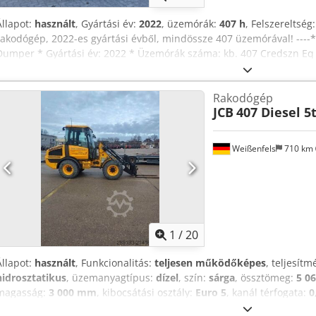
Állapot:
használt
, Gyártási év:
2022
, üzemórák:
407 h
, Felszereltség
rakodógép, 2022-es gyártási évből, mindössze 407 üzemórával! ----*
Dumper * Gyártási év: 2022 * Üzemórák száma: kb. 407 Credszn Eq 
Teljesítmény: 16,1 kW * Teherbírás: kb. 1000 kg * Üzemelési súly: 15
videó is rendelkezésre áll (WhatsApp) * További fényképek igény sze
Rakodógép
nettó + 19% áfa ----További kérdések esetén kérjük, hívja fel: Erik 
JCB
407 Diesel 5
tájékoztató jellegűek, minden jog fenntartva, a hibák és az előzetes
Weißenfels
710 km
1
/
20
Állapot:
használt
, Funkcionalitás:
teljesen működőképes
, teljesít
hidrosztatikus
, üzemanyagtípus:
dízel
, szín:
sárga
, össztömeg:
5 0
magasság:
3 000 mm
, kibocsátási osztály:
Euro 5
, kanál térfogata:
0
2 142 kg
, gép/jármű száma:
2497338
, Felszereltség:
UVV biztonsági 