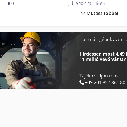
Jcb 403
Jcb 540-140 Hi-Viz
Mutass többet
Jcb 406
Jcb 540-170
Jcb 409
Jcb 540-180
Jcb 427
Jcb 86C-2
Használt gépek azonna
Jcb 4Cx
Jcb Hydradig 110W
Hirdessen most 4,49 
11 millió vevő
vár Ön
Tájékozódjon most
+49 201 857 861 80