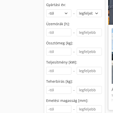
Gyártási év:
-
Üzemórák [h]:
-
Össztömeg [kg]:
-
Teljesítmény [kW]:
-
Teherbírás [kg]:
-
Emelési magasság [mm]:
-