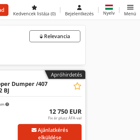
ad
Nyelv
Kedvencek listája
(0)
Bejelentkezés
Menü
Relevancia
Apróhirdetés
pper Dumper /407
2 BJ
 km
12 750 EUR
Fix ár plusz ÁFA-val
Ajánlatkérés
elküldése