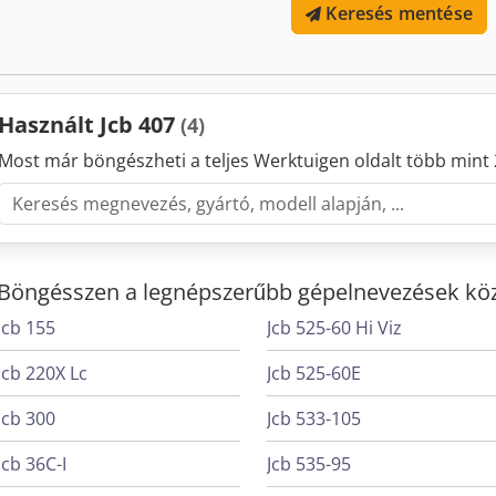
Keresés mentése
vezérlés - HIDRAULIKUS GYORSCSERÉLŐ (VOLVO / ZETTELMEYER, KESK
raklapvillával - LED munkalámpák elöl/hátul - Karfa jobb/bal oldalo
Yellow Series csomag Azonnal üzemkész, sok további adapter készle
egyeztetés alapján lehetséges. Igény esetén a Mercedes-Benz-Bank lí
készítünk. Mihm úr (tel.) készséggel áll rendelkezésére. További i
Használt Jcb 407
(4)
közbeni értékesítés jogát fenntartjuk! BSS, Gyorscserélő rendszer, 
információk = További információért forduljon Tobias Eberthez.
Most már böngészheti a teljes Werktuigen oldalt több mint 
Böngésszen a legnépszerűbb gépelnevezések köz
Jcb 155
Jcb 525-60 Hi Viz
Jcb 220X Lc
Jcb 525-60E
Jcb 300
Jcb 533-105
Jcb 36C-I
Jcb 535-95