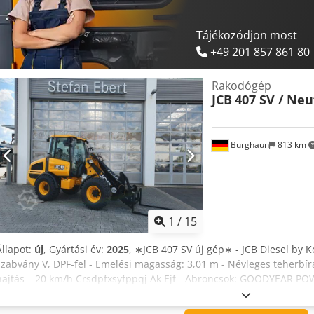
autókereskedésben kötött szerződés kötelező érvényű. Az elírás és a
Cedpfxop Na Eus Ak Esrf
Tájékozódjon most
+49 201 857 861 80
Rakodógép
JCB
407 SV / Neu
Burghaun
813 km
1
/
15
Állapot:
új
, Gyártási év:
2025
, ∗JCB 407 SV új gép∗ - JCB Diesel by K
szabvány V, DPF-fel - Emelési magasság: 3,01 m - Névleges teherbírá
hajtás – 20 km/h Crsdpfxsyfppqj Ak Ejf - Abroncsok: GOODYEAR P
(ROPS/FOPS) - Rádió előkészítés - Állítható kormánykerék - Teljesen
DIFFERENCIÁL ELOSZTVA ELŐL ÉS HÁTUL Első tengely = 45 % Hátsó te