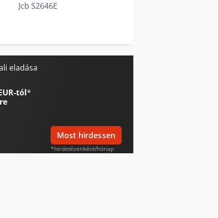
Jcb S2646E
Jcb S4550E
Jcb Teleszkópos Rakodó
li eladása
EUR-tól
*
re
Most hirdessen
*hirdetésenként/hónap