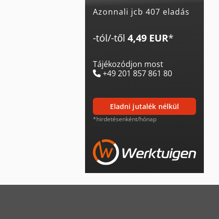
Azonnali jcb 407 eladás
-tól/-től
4,49 EUR
*
Tájékozódjon most
+49 201 857 861 80
eladni jutalék nélkül
*hirdetésenként/hónap