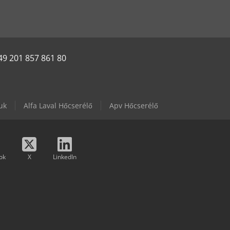
49 201 857 861 80
uk
Alfa Laval Hőcserélő
Apv Hőcserélő
ok
X
LinkedIn