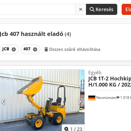
Keresés
El
Jcb 407 használt eladó
(4)
JCB
407
Összes szűrő eltávolítása
Egyéb
JCB
1T-2 Hochki
H/1.000 KG / 202
Neumünster
1 018
1
/
23