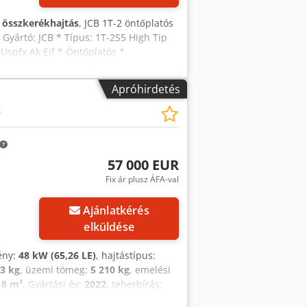
:
összkerékhajtás
, JCB 1T-2 öntőplatós
 Gyártó: JCB * Típus: 1T-2S5 High Tip
Uspfx Ak Ejf * Öntőplatós *
15 kg * Kiváló állapot * Igény esetén
rint elérhetőek! * Ár: 12 750 euró,
Apróhirdetés
Kortum: WhatsApp ?A feltüntetett adatok
t
 értékesítés lehetősége fenntartva.
57 000 EUR
Fix ár plusz ÁFA-val
Ajánlatkérés
elküldése
mény:
48 kW (65,26 LE)
, hajtástípus:
63 kg
, üzemi tömeg:
5 210 kg
, emelési
,8 m³
, Gyártási év:
2022
, teherbírás:
ellenőrzés, alacsony zajszint,