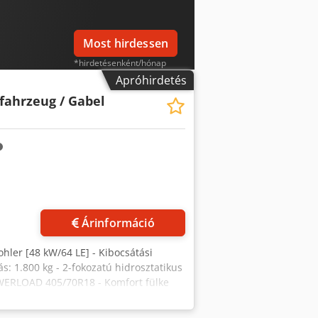
z időközbeni eladás jogát fenntartjuk!
Most hirdessen
*hirdetésenként/hónap
Apróhirdetés
fahrzeug / Gabel
Árinformáció
ohler [48 kW/64 LE] - Kibocsátási
s: 1.800 kg - 2-fokozatú hidrosztatikus
OWERLOAD 405/70R18 - Komfort fülke
 kinyitható ablakok - Fűtés - ÖNZÁRÓ
ngely = 25 % - Szervo egykaros